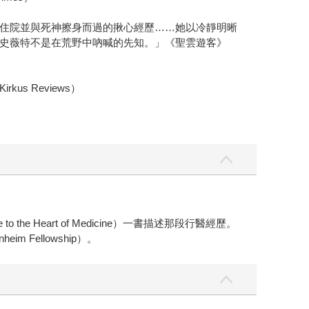
住院並與死神擦身而過的揪心經歷……她以冷靜明晰
史薇特不是在荒野中吶喊的先知。」《聖雲遊客》
 Reviews）
）
e to the Heart of Medicine）一書描述那段行醫經歷。
ellowship）。