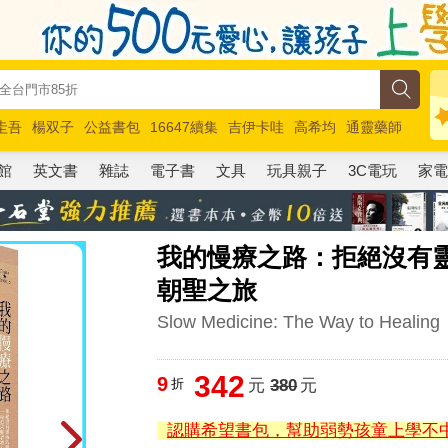
圭吾
楊双子
公益書包
16647續集
吉伊卡哇
高希均
通靈藥師
路邊攤新作
馬斯克
玩具總動員5
超慢跑
館
英文書
雜誌
電子書
文具
玩具親子
3C電玩
家
我的慢療之路：拒絕沒有
朝聖之旅
Slow Medicine: The Way to Healing
342
9
折
元
380
元
認購希望書包，幫助弱勢孩童上學不