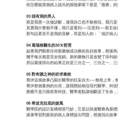
你怎麼能當個紙上談兵的探險家呢？那是「慢療」的
03
頭有洞的男人
那是我第一次做診斷，連我自己也不敢相信。我只是
其實我什麼都不懂，我只是看到──注意到──那五
那句話甚至不是我的見解，而是別人的：「或許病人
04
葛瑞格醫生的
30
％哲理
如果我們觀察任何新藥物或治療的良好效果，然後再
幾乎每次都是完全抵銷。新的藥物只是改變了排列組
所以最後得出的結果正好是三分之一、三分之一、三
05
對奇蹟之神的祈求奏效
喬伊這個故事凸顯出醫學的狂妄自大──無視上帝，
喬伊那個案例的出現，讓我開始相信現代醫學、科技
療癒不是只能依靠科技。醫學差點讓他斷送了生命，
06
希波克拉底的披風
醫學院的設計架構相當巧妙，它是以快速醫療為基礎
接著學習對眼前的病人身體提出問題，然後找出故事