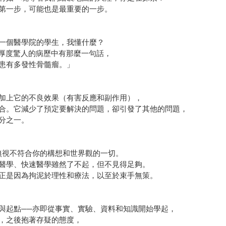
第一步，可能也是最重要的一步。
一個醫學院的學生，我懂什麼？
份厚度驚人的病歷中有那麼一句話，
患有多發性骨髓瘤。」
加上它的不良效果（有害反應和副作用），
合。它減少了預定要解決的問題，卻引發了其他的問題，
分之一。
無視不符合你的構想和世界觀的一切。
醫學、快速醫學雖然了不起，但不見得足夠。
正是因為拘泥於理性和療法，以至於束手無策。
與起點──亦即從事實、實驗、資料和知識開始學起，
，之後抱著存疑的態度，