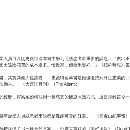
業人員可以從史薇特這本書中學到照護患者最重要的課題：『做出正
支出遠比花費的成本還多。慢慢來，但效果更好。』《紐約時報》書
書，其實其他人也該看……史薇特這本書是她慢慢找到終生志業的回
」《大西洋月刊》（The Atlantic）
的經歷，探索她如何找到一種慈悲的醫療照護方式。這是排解當今一大
人員或患者來說都是難能可貴的好書。」《舊金山紀事報》（San Fran
提供了另一種替代方案。」聖塔克魯茲的《美好週報》（Good Ti