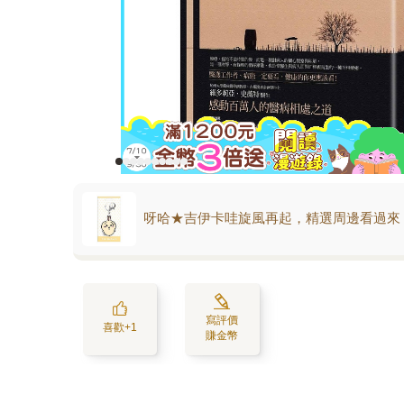
呀哈★吉伊卡哇旋風再起，精選周邊看過來
寫評價
喜歡+1
賺金幣