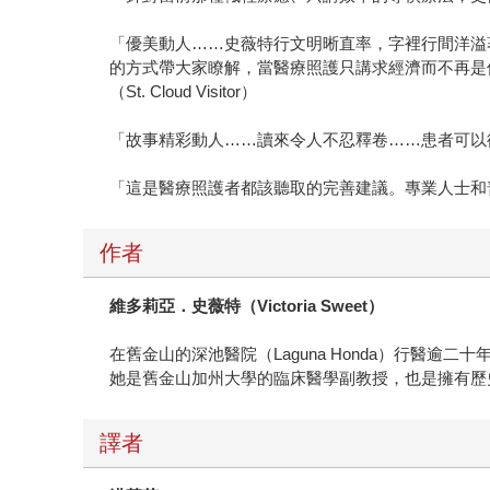
「優美動人……史薇特行文明晰直率，字裡行間洋溢
的方式帶大家瞭解，當醫療照護只講求經濟而不再是
（St. Cloud Visitor）
「故事精彩動人……讀來令人不忍釋卷……患者可以從這
「這是醫療照護者都該聽取的完善建議。專業人士和普羅大
作者
維多莉亞．史薇特（
Victoria Sweet
）
在舊金山的深池醫院（Laguna Honda）行醫逾二十年，並以《慢療》（G
她是舊金山加州大學的臨床醫學副教授，也是擁有歷史與社會
譯者