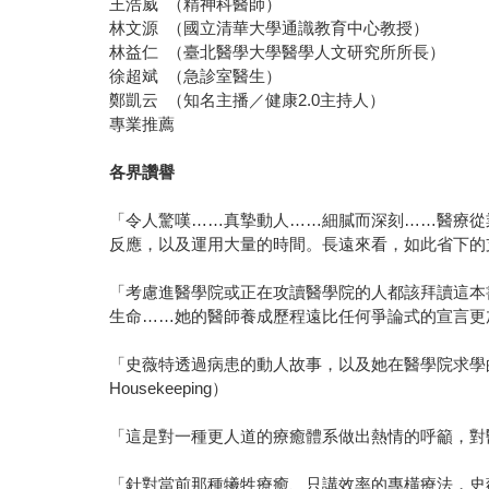
王浩威 （精神科醫師）
林文源 （國立清華大學通識教育中心教授）
林益仁 （臺北醫學大學醫學人文研究所所長）
徐超斌 （急診室醫生）
鄭凱云 （知名主播／健康2.0主持人）
專業推薦
各界讚譽
「令人驚嘆……真摯動人……細膩而深刻……醫療從
反應，以及運用大量的時間。長遠來看，如此省下的
「考慮進醫學院或正在攻讀醫學院的人都該拜讀這本
生命……她的醫師養成歷程遠比任何爭論式的宣言更加動人。
「史薇特透過病患的動人故事，以及她在醫學院求學
Housekeeping）
「這是對一種更人道的療癒體系做出熱情的呼籲，對醫療從業
「針對當前那種犧牲療癒、只講效率的專橫療法，史薇特