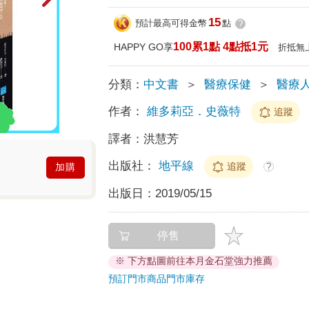
15
預計最高可得金幣
點
?
100累1點 4點抵1元
HAPPY GO享
折抵無
分類：
中文書
＞
醫療保健
＞
醫療
作者：
維多莉亞．史薇特
追蹤
譯者：
洪慧芳
出版社：
地平線
追蹤
?
加購
出版日：
2019/05/15
停售
※ 下方點圖前往本月金石堂強力推薦
預訂門市商品
門市庫存