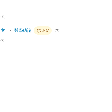
上限
人文
＞
醫學總論
追蹤
?
?