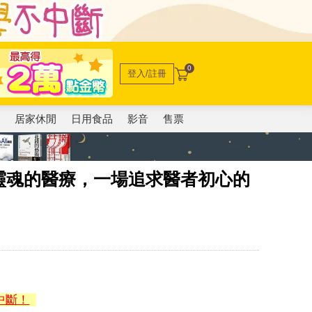
0
登入/註冊
電
居家休閒
日用食品
影音
售票
靈魂的醫療，一場追求醫者初心的
中斷！