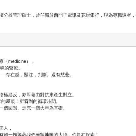
檳分校管理碩士，曾任職於西門子電訊及花旗銀行，現為專職譯者，
edicine），
乏靈魂的醫療。
──存在感，關注，判斷。還有慈悲。
物極必反，亦即藉由對抗來產生對立。
家的屋頂上所看到的循環時間。
一個回歸、走完一個大年為基礎。
病人，
有如一塊等著我們繪製地圖的大陸，你是在探索！