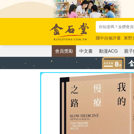
國中自修評量
東野
唯紅花綻放
奧德賽
會員獎勵
中文書
動漫ACG
親子