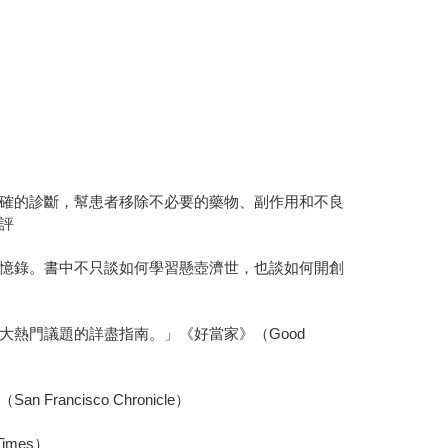
確的診斷，幫患者移除不必要的藥物、副作用和不良
評
憶錄。書中不只談如何學習懸壺濟世，也談如何開創
熱門議題的詳盡指南。」《好當家》（Good
cisco Chronicle）
mes）