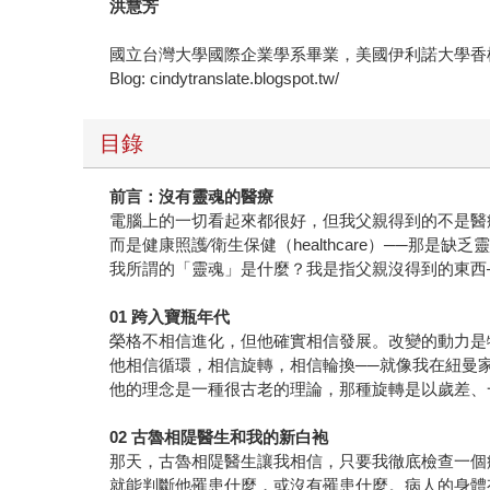
洪慧芳
國立台灣大學國際企業學系畢業，美國伊利諾大學香
Blog: cindytranslate.blogspot.tw/
目錄
前言：沒有靈魂的醫療
電腦上的一切看起來都很好，但我父親得到的不是醫療（m
而是健康照護∕衛生保健（healthcare）──那是缺
我所謂的「靈魂」是什麼？我是指父親沒得到的東西
01
跨入寶瓶年代
榮格不相信進化，但他確實相信發展。改變的動力是
他相信循環，相信旋轉，相信輪換──就像我在紐曼
他的理念是一種很古老的理論，那種旋轉是以歲差、
02
古魯相隄醫生和我的新白袍
那天，古魯相隄醫生讓我相信，只要我徹底檢查一個
就能判斷他罹患什麼，或沒有罹患什麼。病人的身體