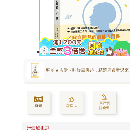
呀哈★吉伊卡哇旋風再起，精選周邊看過來
寫評價
好書
喜歡+1
賺金幣
活動訊息