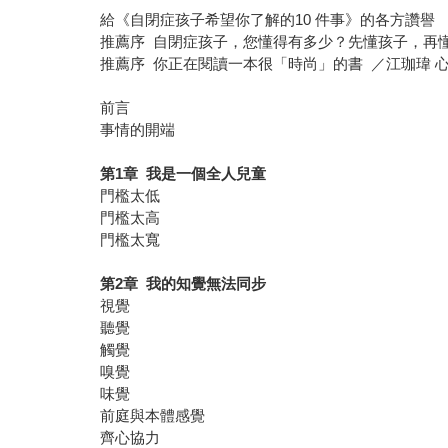
給《自閉症孩子希望你了解的10 件事》的各方讚譽
推薦序 自閉症孩子，您懂得有多少？先懂孩子，再懂
推薦序 你正在閱讀一本很「時尚」的書 ／江珈瑋 
前言
事情的開端
第1章 我是一個全人兒童
門檻太低
門檻太高
門檻太寬
第2章 我的知覺無法同步
視覺
聽覺
觸覺
嗅覺
味覺
前庭與本體感覺
齊心協力