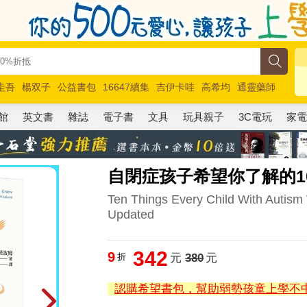
圭吾
楊双子
公益書包
16647續集
吉伊卡哇
高希均
通靈藥師
路邊攤新作
馬斯克
玩具總動員5
超慢跑
館
英文書
雜誌
電子書
文具
玩具親子
3C電玩
家
自閉症孩子希望你了解的1
Ten Things Every Child With Auti
Updated
342
9
折
元
380
元
認購希望書包，幫助弱勢孩童上學不