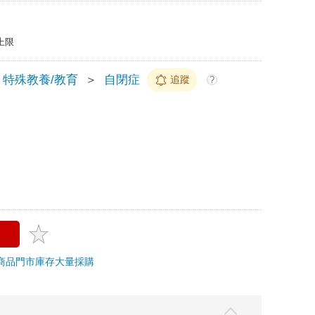
上限
特殊教養/教育
＞
自閉症
追蹤
?
商品
門市庫存
大量採購