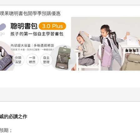
噗果聰明書包開學季預購優惠
戚的必讀之作
預期；