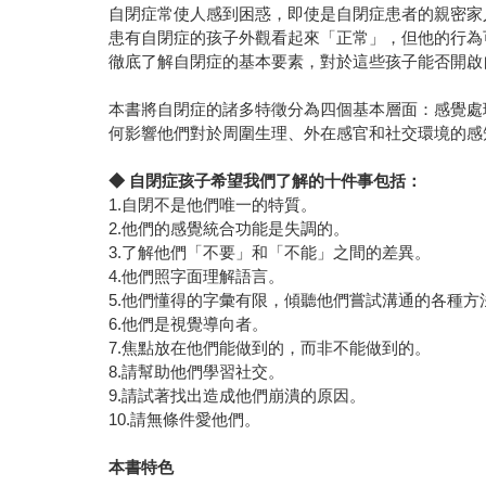
自閉症常使人感到困惑，即使是自閉症患者的親密家
患有自閉症的孩子外觀看起來「正常」，但他的行為
徹底了解自閉症的基本要素，對於這些孩子能否開啟
本書將自閉症的諸多特徵分為四個基本層面：感覺處
何影響他們對於周圍生理、外在感官和社交環境的感
◆
自閉症孩子希望我們了解的十件事包括：
1.自閉不是他們唯一的特質。
2.他們的感覺統合功能是失調的。
3.了解他們「不要」和「不能」之間的差異。
4.他們照字面理解語言。
5.他們懂得的字彙有限，傾聽他們嘗試溝通的各種方
6.他們是視覺導向者。
7.焦點放在他們能做到的，而非不能做到的。
8.請幫助他們學習社交。
9.請試著找出造成他們崩潰的原因。
10.請無條件愛他們。
本書特色