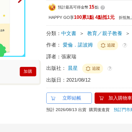
15
預計最高可得金幣
點
?
100累1點 4點抵1元
HAPPY GO享
折抵無
分類：
中文書
＞
教育／親子教養
＞
作者：
愛倫．諾波姆
追蹤
?
譯者：
張家瑞
出版社：
晨星
追蹤
?
加購
出版日：
2021/08/12
立即結帳
加入購物車
預計 2026/08/13 出貨
購買後進貨
預訂門市