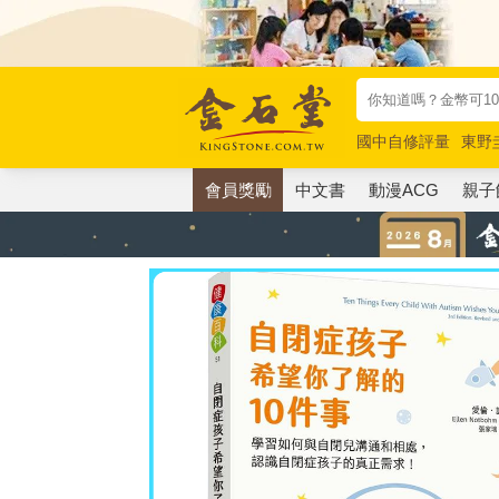
國中自修評量
東野
唯紅花綻放
奧德賽
會員獎勵
中文書
動漫ACG
親子