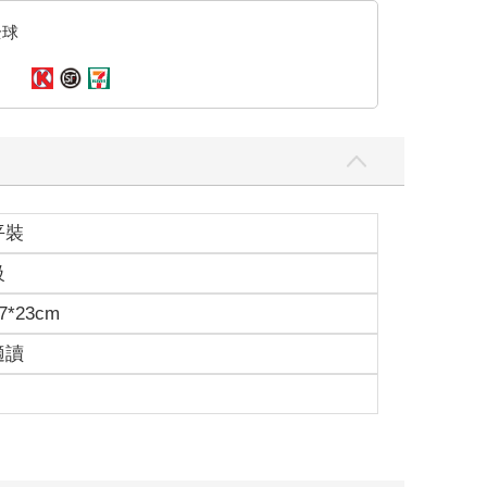
全球
平裝
級
7*23cm
適讀