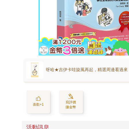
呀哈★吉伊卡哇旋風再起，精選周邊看過來
寫評價
喜歡+1
賺金幣
活動訊息