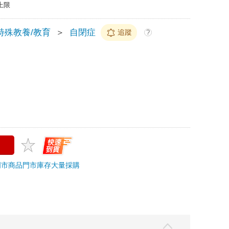
上限
特殊教養/教育
＞
自閉症
追蹤
?
門市商品
門市庫存
大量採購