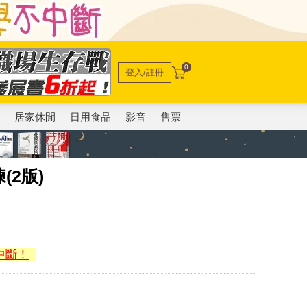
0
登入/註冊
電
居家休閒
日用食品
影音
售票
2版)
中斷！