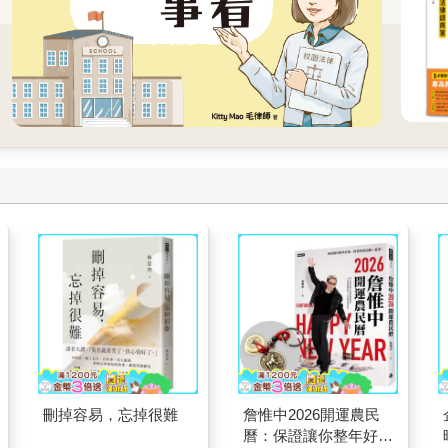
刪掉容易，忘掉很難
詹惟中2026開運農民
曆：保證讓你整年好