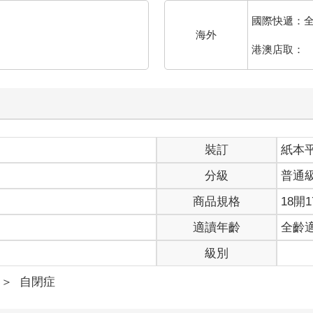
國際快遞：
海外
港澳店取：
裝訂
紙本
分級
普通
商品規格
18開1
適讀年齡
全齡
級別
＞
自閉症