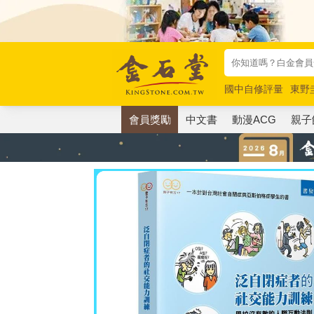
國中自修評量
東野
唯紅花綻放
奧德賽
會員獎勵
中文書
動漫ACG
親子