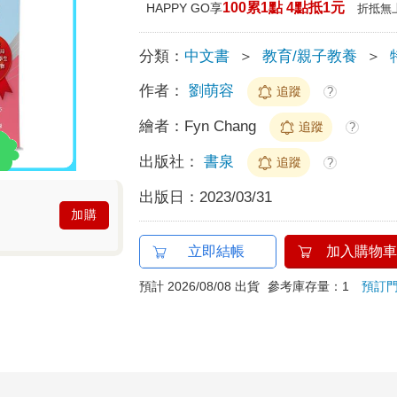
100累1點 4點抵1元
HAPPY GO享
折抵無
分類：
中文書
＞
教育/親子教養
＞
作者：
劉萌容
追蹤
?
繪者：
Fyn Chang
追蹤
?
出版社：
書泉
追蹤
?
出版日：
2023/03/31
加購
立即結帳
加入購物車
預計 2026/08/08 出貨
參考庫存量：1
預訂