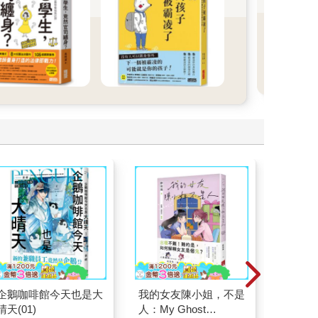
迪士
聖誕
貼紙
一起倒
頁、
喜與節
Feel
起~2
企鵝咖啡館今天也是大
我的女友陳小姐，不是
屁屁偵
晴天(01)
人：My Ghost
的失物