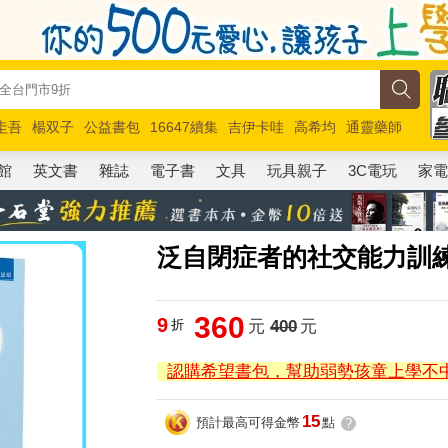
圭吾
楊双子
公益書包
16647續集
吉伊卡哇
高希均
通靈藥師
路邊攤新作
馬斯克
玩具總動員5
超慢跑
館
英文書
雜誌
電子書
文具
玩具親子
3C電玩
家
泛自閉症者的社交能力訓練(
360
9
折
元
400
元
認購希望書包，幫助弱勢孩童上學不
15
預計最高可得金幣
點
?