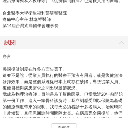
理治療師與私人教練等）《從辨傷到解痛》也是很實用的書籍。
台北醫學大學衛生福利部雙和醫院
疼痛中心主任 林嘉祥醫師
第14屆台灣疼痛醫學會理事長
試閱
序言
美國復健制度在許多方面失靈了。
這並不是說，從業人員執行的醫療干預沒有用處，或是復健無法
發揮效果，而是整個系統從根本上就存在缺陷，導致從業人員、
復健目標與病患需求之間出現脫節狀況。
我成為物理治療師，目的是為了幫助民眾。但當我近20年前開始
第一份工作、進入一家骨科診所時，我立刻感受到以保險為基礎
的醫療制度帶來的限制。我每天必須看診十多名病人、治療時間
非常短暫，且病患回診時間間隔太長。在病患完全康復前，他們
的保險理賠額度早已耗盡、治療被迫中止。與許多物理治療師同
業一樣，我的工作過度勞累，還因為知道病患並未獲得充分照顧
看更多