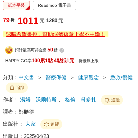
紙本平裝
Readmoo 電子書
1011
79
折
元
1280
元
認購希望書包，幫助弱勢孩童上學不中斷！
50
預計最高可得金幣
點
?
100累1點 4點抵1元
HAPPY GO享
折抵無上限
分類：
中文書
＞
醫療保健
＞
健康觀念
＞
急救/復健
追蹤
作者：
湯姆．沃爾特斯
、
格倫．科多扎
追蹤
譯者：
鄭勝得
出版社：
大家
追蹤
出版日：
2025/04/23