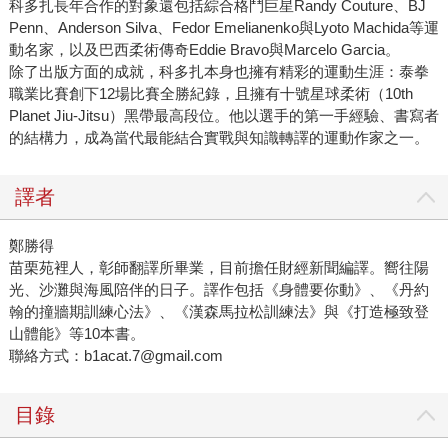
科多扎長年合作的對象還包括綜合格鬥巨星Randy Couture、BJ
Penn、Anderson Silva、Fedor Emelianenko與Lyoto Machida等運
動名家，以及巴西柔術傳奇Eddie Bravo與Marcelo Garcia。
除了出版方面的成就，科多扎本身也擁有精彩的運動生涯：泰拳
職業比賽創下12場比賽全勝紀錄，且擁有十號星球柔術（10th
Planet Jiu-Jitsu）黑帶最高段位。他以選手的第一手經驗、書寫者
的結構力，成為當代最能結合實戰與知識轉譯的運動作家之一。
譯者
鄭勝得
苗栗苑裡人，彰師翻譯所畢業，目前擔任財經新聞編譯。嚮往陽
光、沙灘與海風陪伴的日子。譯作包括《身體要你動》、《丹約
翰的撞牆期訓練心法》、《漢森馬拉松訓練法》與《打造極致登
山體能》等10本書。
聯絡方式：b1acat.7@gmail.com
目錄