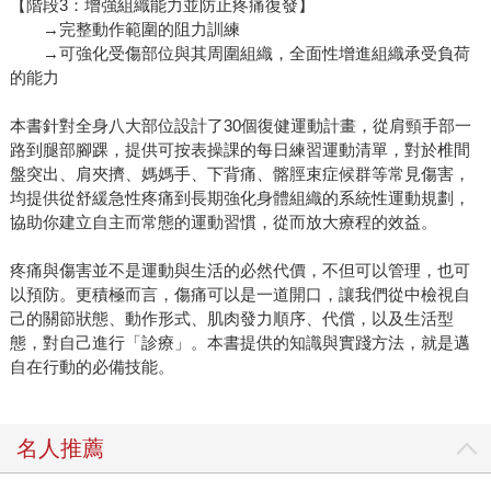
【階段3：增強組織能力並防止疼痛復發】
→完整動作範圍的阻力訓練
→可強化受傷部位與其周圍組織，全面性增進組織承受負荷
的能力
本書針對全身八大部位設計了30個復健運動計畫，從肩頸手部一
路到腿部腳踝，提供可按表操課的每日練習運動清單，對於椎間
盤突出、肩夾擠、媽媽手、下背痛、髂脛束症候群等常見傷害，
均提供從舒緩急性疼痛到長期強化身體組織的系統性運動規劃，
協助你建立自主而常態的運動習慣，從而放大療程的效益。
疼痛與傷害並不是運動與生活的必然代價，不但可以管理，也可
以預防。更積極而言，傷痛可以是一道開口，讓我們從中檢視自
己的關節狀態、動作形式、肌肉發力順序、代償，以及生活型
態，對自己進行「診療」。本書提供的知識與實踐方法，就是邁
自在行動的必備技能。
名人推薦