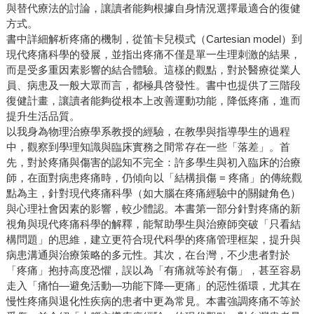
與替代療法的討論，讓讀者能夠根據自身情況選擇最適合的復健
方式。
書中詳細解析疼痛的機制，從笛卡兒模式（Cartesian model）到
現代疼痛科學的發展，並指出疼痛不僅是單一生理刺激的結果，
而是受多重因素影響的結合體驗。這樣的觀點，對於醫療從業人
員、病患及一般大眾而言，都極具啓發性。書中也提供了三階段
復健計畫，讓讀者能夠從根本上改善運動功能，降低疼痛，進而
提升生活品質。
以我身為物理治療學系教授的經驗，在教學與指導學生的過程
中，觀察到學理知識與臨床實務之間常存在一些「落差」。首
先，對於疼痛與傷害的認知不完全：許多學生與初入臨床的治療
師，在面對病患疼痛時，仍傾向以「結構損傷 = 疼痛」的傳統觀
點為主，針對現代疼痛科學（如大腦在疼痛經驗中的關鍵角色）
與心理社會因素的影響，較少體認。本書第一部分針對疼痛的新
視角與現代疼痛科學的解釋，能幫助學生與治療師突破「只看結
構問題」的思維，建立更符合現代科學的疼痛管理框架，提升與
病患溝通與治療策略的多元性。其次，在台灣，不少患者對於
「疼痛」抱持高度恐懼，誤以為「有痛就等於有傷」，甚至容易
走入「痛怕—避免活動—功能下降—更痛」的惡性循環，尤其在
慢性疼痛與退化性疾病的患者中更為常見。本書強調疼痛不等於