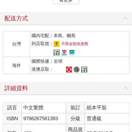
而深感挫折。
我必須很遺憾地說，同樣的問題今日依然存在。病患或許有買醫
療保險，但很難找到一家把他們健康擺第一的診所。即便真的找
配送方式
到這樣的診所，他們也得等待數個月時間才能看到病。更糟的
是，許多病人沒有保險，使得他們因無法負擔自費費用，而連選
國內宅配：本島、離島
擇差強人意治療方案的機會都沒有。
以上因素導致民眾僅剩下這幾個選項：
到店取貨：
台灣
不限金額免運費
 什麼事都不做，期待疼痛自動消失或傷害痊癒。
 尋求替代治療方案並自費就診。
國際快遞：全球
 嘗試自我管理疼痛。
海外
讓我們逐一檢視這些選項。透過這般檢視，我會概述《從辨傷到
港澳店取：
解痛》提供的解決方案，並告訴你本書的內容重點、適合對象，
以及如何發揮最大效益。
詳細資料
選項1：什麼事都不做
語言
中文繁體
裝訂
紙本平裝
有些傷害與疼痛的症狀會隨著時間逐漸消退；休息一下，避免從
事引發問題的行為與活動，症狀就會逐漸好轉。透過這種方式，
ISBN
9786267561393
分級
普通級
什麼都不做的策略也能奏效，但僅限於傷害發生後的突然或急性
疼痛。
商品規