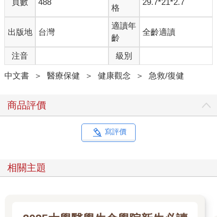
頁數
488
29.7*21*2.7
對於大部分的傷害來說，在受傷後的頭幾天，你必須採取一些方
格
式來減輕腫脹、促進血液流動與緩解疼痛，接著再透過動作與運
動來重建組織。但大多數人的做法剛好相反，他們的第一反應是
適讀年
出版地
台灣
全齡適讀
保護受傷區域（復原初期階段可被接受），但這可能演變成被動
齡
的因應策略，導致迴避疼痛的循環不斷持續。當你減少活動，該
注音
級別
區域功能退化，再度受傷與發展成慢性疼痛的機率就會增加。
中文書
＞
醫療保健
＞
健康觀念
＞
急救/復健
選項2：尋求替代治療
在重視高品質照護的設施裡，由專業物理治療師運用以科學為基
商品評價
礎的方法實施面對面的治療──我們很難找到比這個更好的治療方
式。這些物理治療師進行評估、設計復健方案並選擇適合你的運
動，同時針對你個人需求與狀況實施徒手治療。如果你受傷嚴重
寫評價
或需要重建手術的話，這可以說是最好的選項。
但假設你的疼痛或受傷沒那麼嚴重且並未危及生命（例如肌腱病
變等過度使用損傷、肌肉拉傷、關節扭傷、突然的急性疼痛或慢
相關主題
性疼痛），要是你鄰近的診所遵循了失靈的復健制度，導致親自
前往物理治療診所接受治療不是最佳選項，你就只能轉而尋求輔
助與替代療法，例如針灸、按摩與整脊等等。這些領域從業人員
提供的服務通常不在保險公司理賠範圍內。你經常得自掏腰包支
付治療費用，才有可能取得更充足的醫療服務或有效的客製化照