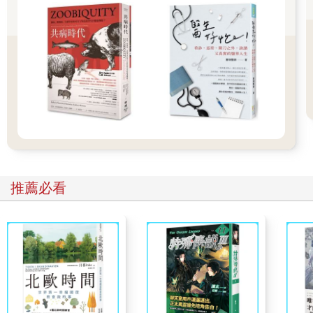
當你學會如何自我管理疼痛，並避免過度依賴藥物、手術或被動
療法時，身心就能獲得力量與韌性。問題在於：多數人不太了解
身心與症狀的關聯，或是該採取那些改善措施。大家不知道該相
信誰，以及如何過濾資訊以制定正確的治療計畫。於是大家陷入
困境，不斷更換計畫卻毫無進展。
我寫這本書，就是為了改變這樣的狀況。
成為你自己的物理治療師
本書目的是將科學知識化繁為簡，讓所有人都能理解，並提供因
應常見肌肉骨骼問題的逐步策略。主要針對兩大族群：
 想了解如何自行治療骨科疼痛與傷害的人
推薦必看
 醫療與非醫療從業人員（包括醫生、物理治療師與私人教練
等），想要擴展自己的知識、將實證為本的策略傳授給客戶或病
患，並尋求可供參考與執行的簡易治療方法與計畫。
為了方便閱讀，我將本書分為三個部分。
「第一部分：疼痛」與「第二部分：傷害」聚焦於認知教育。了
解疼痛的定義、運作原理與各種類型，能夠讓我們理解那些緩解
與預防急性及慢性疼痛的策略的目的與意義。同樣的道理適用於
傷害。傷害可分成許多類型，每一種傷害復原時間均不同，會影