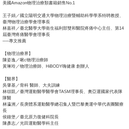
美國Amazon物理治療類書籍銷售No.1
王子娟／國立陽明交通大學物理治療暨輔助科學學系特聘教授、
臺灣物理治療學會理事長
林嘉祥／臺北醫學大學衛生福利部雙和醫院疼痛中心主任、第14
屆臺灣疼痛醫學會理事長
──專文推薦
【物理治療界】
陳姿逸／啾c物理治療師
黃琳玲／物理治療師、HiBODY嗨健康 創辦人
【醫界】
吳肇基／骨科 醫師、大夫訓練
林頌凱／臺灣運動醫學醫學會TASM理事長、奧亞運國家代表隊
隊醫
林瀛洲／長庚體系運動醫學總召集人暨巴黎奧運中華代表團醫療
長
侯鐘堡／臺北原力復健科院長
陳彥志／光田運動醫學科主任