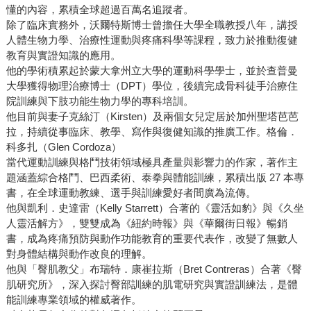
懂的內容，累積全球超過百萬名追蹤者。
除了臨床實務外，沃爾特斯博士曾擔任大學全職教授八年，講授
人體生物力學、治療性運動與疼痛科學等課程，致力於推動復健
教育與實證知識的應用。
他的學術積累起於蒙大拿州立大學的運動科學學士，並於查普曼
大學獲得物理治療博士（DPT）學位，後續完成骨科徒手治療住
院訓練與下肢功能生物力學的專科培訓。
他目前與妻子克絲汀（Kirsten）及兩個女兒定居於加州聖塔芭芭
拉，持續從事臨床、教學、寫作與復健知識的推廣工作。
格倫．
科多扎（Glen Cordoza）
當代運動訓練與格鬥技術領域極具產量與影響力的作家，著作主
題涵蓋綜合格鬥、巴西柔術、泰拳與體能訓練，累積出版 27 本專
書，在全球運動教練、選手與訓練愛好者間廣為流傳。
他與凱利．史達雷（Kelly Starrett）合著的《靈活如豹》與《久坐
人靈活解方》，雙雙成為《紐約時報》與《華爾街日報》暢銷
書，成為疼痛預防與動作功能教育的重要代表作，改變了無數人
對身體結構與動作改良的理解。
他與「臀肌教父」布瑞特．康崔拉斯（Bret Contreras）合著《臀
肌研究所》，深入探討臀部訓練的肌電研究與實證訓練法，是體
能訓練專業領域的權威著作。