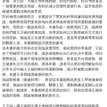
受傷，並介紹「大腦主導疼痛經驗」的現代觀點，對台灣患者是
一個重要的觀念突破，有助於減少恐懼性迴避行為，提升病患對
復健與運動治療的接受度。
對於物理治療師而言，本書提供了豐富的科學依據與臨床應用建
議，能夠幫助我們更有效地向患者傳達疼痛管理與運動復健的重
要性。而對於一般讀者而言，本書則是一個實用的工具，能夠幫
助他們建立正確的疼痛知識，並學習如何以主動突破的方式進行
自我照顧。無論是正在接受治療的病患，還是希望擴展專業知識
的醫療人員，本書都能提供寶貴的參考。
這本書的最大特色在於其臨床實用性。藉由實證科學基礎，它提
供了明確而可行的方案，讓患者能夠在自己的生活中實踐，得到
實際效益。復健不僅僅是恢復身體機能，更是提升自我效能、建
立健康生活方式的過程。透過本書，讀者可以更好地理解如何在
日常生活中融入正確的動作與運動策略，減少對被動治療的依
賴，並建立長期維護健康的能力。
我誠摯推薦《復健科學》，希望這本書能夠為更多人帶來健康與
希望。無論你是物理治療師、醫療人員、運動教練或是關心自身
健康的一般讀者，本書都將是你寶貴的指引，幫助你透過正確的
知識與策略，開啟無痛健康的新生活。
王子娟／國立陽明交通大學物理治療暨輔助科學學系特聘教授、