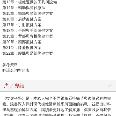
第13章：復健運動的工具與設備
第14章：輔助與替代療法
第15章：頭部與頸部復健方案
第16章：肩膀復健方案
第17章：手肘復健方案
第18章：手腕與手部復健方案
第19章：背部與脊椎復健方案
第20章：髖部復健方案
第21章：膝蓋復健方案
第22章：腳踝與足部復健方案
參考資料
翻譯名詞對照表
序／導讀
《復健科學》是一本給人完全不同視角看待痛苦與復健過程的書
籍。該書深入探討現代復健醫療體系所面臨的挑戰，並提出以科
學為基礎的解決方案，讓讀者更好地了解疼痛、傷害以及自我管
理策略。作為一名物理治療學系教授，我深知「疼痛」不僅與身