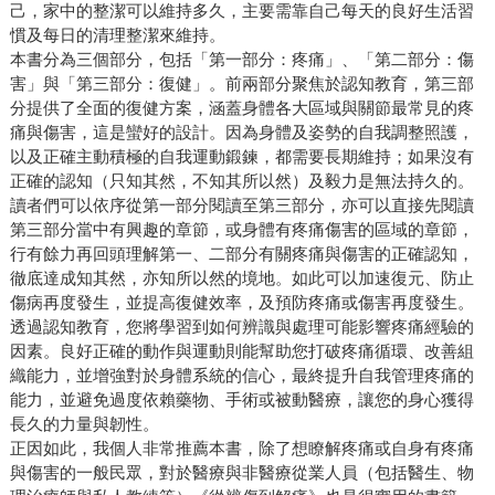
己，家中的整潔可以維持多久，主要需靠自己每天的良好生活習
慣及每日的清理整潔來維持。
本書分為三個部分，包括「第一部分：疼痛」、「第二部分：傷
害」與「第三部分：復健」。前兩部分聚焦於認知教育，第三部
分提供了全面的復健方案，涵蓋身體各大區域與關節最常見的疼
痛與傷害，這是蠻好的設計。因為身體及姿勢的自我調整照護，
以及正確主動積極的自我運動鍛鍊，都需要長期維持；如果沒有
正確的認知（只知其然，不知其所以然）及毅力是無法持久的。
讀者們可以依序從第一部分閱讀至第三部分，亦可以直接先閱讀
第三部分當中有興趣的章節，或身體有疼痛傷害的區域的章節，
行有餘力再回頭理解第一、二部分有關疼痛與傷害的正確認知，
徹底達成知其然，亦知所以然的境地。如此可以加速復元、防止
傷病再度發生，並提高復健效率，及預防疼痛或傷害再度發生。
透過認知教育，您將學習到如何辨識與處理可能影響疼痛經驗的
因素。良好正確的動作與運動則能幫助您打破疼痛循環、改善組
織能力，並增強對於身體系統的信心，最終提升自我管理疼痛的
能力，並避免過度依賴藥物、手術或被動醫療，讓您的身心獲得
長久的力量與韌性。
正因如此，我個人非常推薦本書，除了想瞭解疼痛或自身有疼痛
與傷害的一般民眾，對於醫療與非醫療從業人員（包括醫生、物