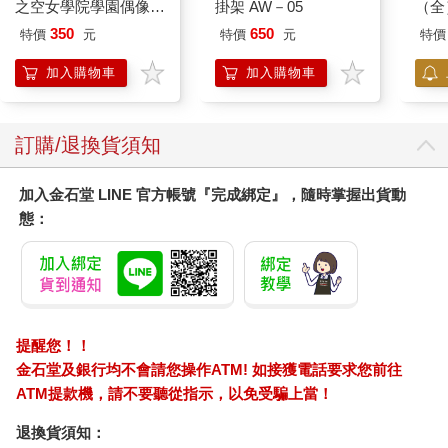
之空女學院學園偶像俱
掛架 AW－05
（全
動作改善活動度或活動範圍，或是強化特定身體部位，此三階段
樂部 Bloom Garden
350
650
特價
元
特價
元
特價
運動計畫都能產生助益。只要翻到你想改善或維持的身體區域的
Party單人套票
章節，然後遵循特定計畫，或是從中挑選運動來設計你自己的計
加入購物車
加入購物車
畫。
請記住，你在復健方案裡做的運動，與維持及改善身體健康用的
運動是相同的。
訂購/退換貨須知
如果你決定直接跳到第三部分閱讀，也沒有什麼關係。你不需要
了解疼痛與傷害背後的科學原理，也能獲得這些計畫提供的好
處。雖然我相信理解科學知識是非常重要的（知識可以加速復
加入金石堂 LINE 官方帳號『完成綁定』，隨時掌握出貨動
原、防止傷病復發，並提高復健效率），但這些方案確實是本書
態：
精華所在。當你認真遵循，這些復建方案就是通往復原的最快捷
徑。但我發現到，當患者體會到它們的好處後，通常會對背後科
學更感興趣，而這些知識就在第一與第二部分等待著你探尋。
我們的醫療體系設計宗旨是以藥物與手術干預來治療症狀，且復
健制度不一定能提供最佳照護，因此掌握自己健康的重要性更勝
提醒您！！
於以往，而這正是《復健科學》能夠派上用場的地方。透過認知
金石堂及銀行均不會請您操作ATM! 如接獲電話要求您前往
教育與三階段復健計畫，本書將賦予你自我管理常見肌肉骨骼問
題的能力，並讓你開始按照自己的方式消除疼痛與傷後恢復。
ATM提款機，請不要聽從指示，以免受騙上當！
退換貨須知：
◆◆◆