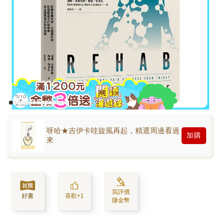
呀哈★吉伊卡哇旋風再起，精選周邊看過
加購
來
寫評價
好書
喜歡+1
賺金幣