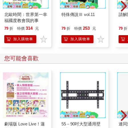
響你該如何進行復健。若你了解疼痛，就能復原得更快。你了解
哪個部位受傷與需要多久時間復原，就不太可能加劇傷害，且能
夠加快復原速度。了解情況可以讓你更遵從復健計劃，而遵從能
北歐時間：世界第一幸
特殊傳說Ⅲ vol.11
請解
幫助你堅持下去，遵從與堅持對於復原來說至關重要。
福國度教會我的事
第一與第二部分也解釋了疼痛與傷害的差異，而這也是我將它們
314
253
79
折
特價
元
79
折
特價
元
79
折
分開討論的原因。疼痛與傷害通常有關係，因為受傷可能造成急
性疼痛，但即使組織沒有受損，你也可能感到疼痛（慢性疼痛便
加入購物車
加入購物車
是如此）。了解這一點非常重要，因為如果疼痛不是由受傷引
起，那你可能需要改善生活型態等其他觸發因素（詳見第四
章）。
您可能會喜歡
「第三部分：復健」提供了全面的復健方案，涵蓋身體各大區域
與關節最常見的疼痛與傷害（詳見第十一章的身體區域圖）。每
個方案都包括一項動作與運動計畫，根據疼痛症狀、復原階段與
功能性能力分為三個階段，類似有執照的物理治療師為你量身訂
作的治療計畫。
想立刻解決特定的疼痛或傷害，請前往第三部分，找到與你的症
狀或診斷相符的方案，然後照著復健運動計畫執行。記得閱讀第
三部分的介紹章節，這能幫助你理解方案組成方式與如何從這些
運動獲得最大助益。
我也想要提醒一點，那就是：即便你沒有疼痛或受傷，也能從這
劇場版 Love Live！蓮
55－90吋大型通用壁
連同
些運動計畫獲得好處。無論你的目標是解決身體的弱點、以特定