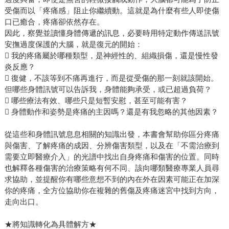
受傷而以「疼痛感」阻止你繼續動。這就是為什麼有些人即使傷
口已癒合，疼痛卻依然存在。
因此，察覺並讀懂身體傳遞的訊息，必要時用特定動作傳送訊號
安撫過度保護的大腦，就是復元的開始：
 我的疼痛屬於哪種類型，是神經性的、組織損傷，還是慢性發
炎反應？
 復健，不該等到不痛再進行，而是從受傷的那一刻就該開始。
但哪些身體訊號可以告訴我，身體能夠承受，或已超過負荷？
 哪些療法有效、哪些只是短暫安慰，甚至可能有害？
 身體動作和姿勢是疼痛的主因嗎？還是有我忽略的其他因素？
從這些和身體訊號息息相關的知識出發，本書會幫助你區分疼痛
與傷害、了解疼痛的成因、分辨傷害類型，以及在「不需治療到
需要立即醫療介入」的光譜中找出自身疼痛和傷害的位置。同時
也解釋各種傷害的治療策略有何不同、該向哪類醫療專業人員尋
求協助，並提醒你有哪些意想不到的內在外在因素可能正在加深
你的疼痛，全方位協助你在複雜的舊傷及疼痛迷宮中找到方向，
走向出口。
★將知識轉化為具體解方★