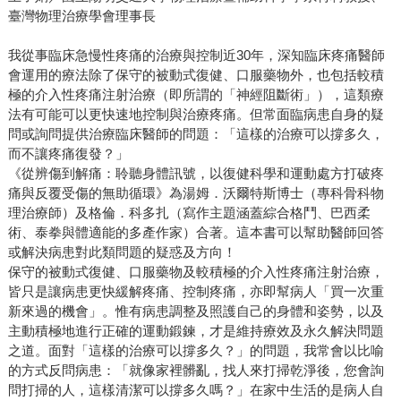
臺灣物理治療學會理事長
我從事臨床急慢性疼痛的治療與控制近30年，深知臨床疼痛醫師
會運用的療法除了保守的被動式復健、口服藥物外，也包括較積
極的介入性疼痛注射治療（即所謂的「神經阻斷術」），這類療
法有可能可以更快速地控制與治療疼痛。但常面臨病患自身的疑
問或詢問提供治療臨床醫師的問題：「這樣的治療可以撐多久，
而不讓疼痛復發？」
《從辨傷到解痛：聆聽身體訊號，以復健科學和運動處方打破疼
痛與反覆受傷的無助循環》為湯姆．沃爾特斯博士（專科骨科物
理治療師）及格倫．科多扎（寫作主題涵蓋綜合格鬥、巴西柔
術、泰拳與體適能的多產作家）合著。這本書可以幫助醫師回答
或解決病患對此類問題的疑惑及方向！
保守的被動式復健、口服藥物及較積極的介入性疼痛注射治療，
皆只是讓病患更快緩解疼痛、控制疼痛，亦即幫病人「買一次重
新來過的機會」。惟有病患調整及照護自己的身體和姿勢，以及
主動積極地進行正確的運動鍛鍊，才是維持療效及永久解決問題
之道。面對「這樣的治療可以撐多久？」的問題，我常會以比喻
的方式反問病患：「就像家裡髒亂，找人來打掃乾淨後，您會詢
問打掃的人，這樣清潔可以撐多久嗎？」在家中生活的是病人自