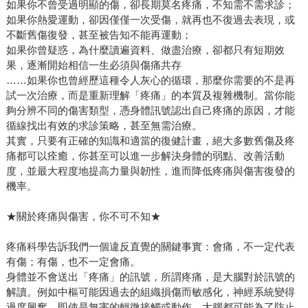
如果你不曾受過明顯的傷，卻長期莫名疼痛，不知需不需求診；
如果你熱愛運動，卻因僅僅一次受傷，就再也不復過去表現，或
不斷舊傷復發，甚至被告知不能再運動；
如果你曾疑惑，為什麼讀遍資料、做盡治療，卻都只有短期效
果，逐漸開始相信一生必須與傷痛共存
……如果你也曾經歷這種令人灰心的循環，那麼你需要的不是再
試一次治療，而是重新理解「疼痛」的本質及複雜機制。當你能
夠分辨不同的傷害類型，憑身體訊號認出自己疼痛的原因，才能
循線找出有效的求診策略，甚至無需治療。
其實，只要有正確的知識和適當的復健計畫，絕大多數舊傷及疼
痛都可以痊癒，你甚至可以進一步解決身體的弱點、改善活動
度，並最大程度地提高力量與韌性，進而降低疼痛與傷害復發的
機率。
★關於疼痛與傷害，你不可不知★
疼痛科學告訴我們一個違反直覺的關鍵事實：會痛，不一定代表
有傷；有傷，也不一定會痛。
身體並不會送出「疼痛」的訊號，所謂疼痛，是大腦對於訊號的
解讀。例如中樞可能因過去的組織損傷而敏感化，神經系統變得
過度興奮，即使是無害的輕微接觸或動作，大腦都可能為了防止