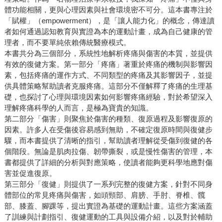
體功能相關，更與心理因素與社會環境密不可分。這本書專注於
「賦權」（empowerment），是「讓人能力化」的概念，傳達讀
者如何通過認知教育與實證為本的運動計畫，成為自己健康的管
理者，而不要單純依賴傳統醫療模式。
本書共分為三個部分，系統性地解析疼痛與傷害的本質，並提供
有效的復健方案。第一部分「疼痛」著重於疼痛的機制與影響因
素，包括疼痛的運作方式、不同類型的疼痛及其影響因子，並提
供具體策略幫助讀者克服疼痛。這部分不僅解釋了疼痛的生理基
礎，也探討了心理與環境因素如何影響疼痛經驗，對於希望深入
理解疼痛科學的人而言，是極為寶貴的知識。
第二部分「傷害」則聚焦於傷害的種類、復原過程及影響復原的
因素。許多人在受傷後容易感到無助，不確定復原時間與復健步
驟，而本書提供了清晰的指引，幫助讀者理解從受傷到復健的各
個階段。無論是肌肉拉傷、韌帶撕裂，或是慢性傷害的管理，本
書都提供了詳細的分析與對應策略，使讀者能夠更科學地應對傷
害並促進復原。
第三部分「復健」則提供了一系列完整的復健方案，針對不同身
體部位的常見疼痛與傷害，如頭頸部、肩膀、手肘、脊椎、髖
部、膝蓋、腳踝等，提出實證為基礎的運動計畫。這些方案涵蓋
了訓練與計劃指引、復健運動的工具與設備介紹，以及對於輔助