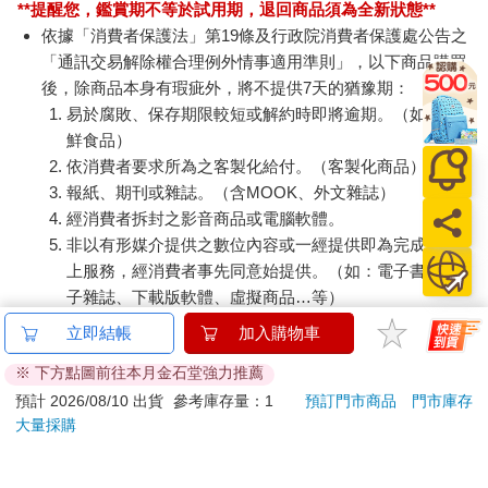
**提醒您，鑑賞期不等於試用期，退回商品須為全新狀態**
第1章：什麼是疼痛？
依據「消費者保護法」第19條及行政院消費者保護處公告之
「什麼是疼痛？」或許不是你感到疼痛時第一個會問的問題，但
「通訊交易解除權合理例外情事適用準則」，以下商品購買
這卻是值得探討的重要議題。
後，除商品本身有瑕疵外，將不提供7天的猶豫期：
首先，你必須了解到：疼痛不僅是正常的狀況，更攸關你的整體
易於腐敗、保存期限較短或解約時即將逾期。（如：生
健康。疼痛是不愉快的經驗，警告你身體可能已產生或可能產生
鮮食品）
損傷，從而協助你維持生命。它等於是告訴你：「有東西出錯
依消費者要求所為之客製化給付。（客製化商品）
了」，並給予你機會去改變或停止正在進行的活動，以防止進一
報紙、期刊或雜誌。（含MOOK、外文雜誌）
步受傷。但疼痛是複雜的現象，涉及許多影響因素。
經消費者拆封之影音商品或電腦軟體。
在接下來的章節裡，我將概述當你感到痛時身體內部發生哪些事
非以有形媒介提供之數位內容或一經提供即為完成之線
情，並給予你工具與知識來預防與緩解疼痛。即便你已長年受疼
上服務，經消費者事先同意始提供。（如：電子書、電
痛困擾，嘗試一切方法都沒有什麼效果，仍然有一些策略可以提
子雜誌、下載版軟體、虛擬商品…等）
供幫助。透過自我教育，你可以重塑自己對於疼痛的看法，並開
始朝著復原目標前進。
已拆封之個人衛生用品。（如：內衣褲、刮鬍刀、除毛
立即結帳
加入購物車
但在你深入探究解決方法與具體的復健方案前，不妨先了解一
刀…等）
下，我們為何以目前的方式應對疼痛。疼痛科學如何演變成今日
※ 下方點圖前往本月金石堂強力推薦
若非上列種類商品，均享有到貨7天的猶豫期（含例假
模樣？我們對於疼痛的定義與運作原理認識又有多深？
日）。
預計 2026/08/10 出貨
參考庫存量：1
預訂門市商品
門市庫存
大量採購
辦理退換貨時，商品（組合商品恕無法接受單獨退貨）必須
現代疼痛科學
是您收到商品時的原始狀態（包含商品本體、配件、贈品、
疼痛無法簡單地與「組織處於危險狀態」劃上等號。有些理應會
保證書、所有附隨資料文件及原廠內外包裝…等），請勿直