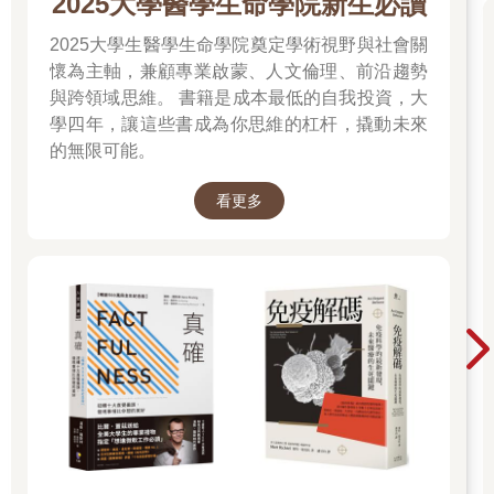
2025大學醫學生命學院新生必讀
護。而這些療法也不是沒有缺點的。
2025大學生醫學生命學院奠定學術視野與社會關
首先，這些服務對於多數人來說遙不可及，因為價格過於昂貴或
是在當地無法取得。即便你可以把輔助與替代療法納入考慮選
懷為主軸，兼顧專業啟蒙、人文倫理、前沿趨勢
項，你也很難找到什麼療法會重視活動度與阻力訓練，但長期研
與跨領域思維。 書籍是成本最低的自我投資，大
究顯示，活動度與阻力訓練最有助於緩解疼痛與傷害復健。
學四年，讓這些書成為你思維的杠杆，撬動未來
更令人擔憂的是，其中許多療法的商業模式建立在一種陳述之
的無限可能。
上，那就是為了維持患者健康這些治療必不可少。它們強調回診
以便不斷調整治療的重要性，即便這些治療可能毫無必要。醫療
看更多
照護人員的任務是幫助患者緩解症狀與恢復，而不是讓他們陷入
無止境的回診循環。在這樣的模式下，民眾可能會對於治療產生
依賴，且對自我管理狀況的能力失去信心。
選項3：自我疼痛管理
由自己主導的疼痛與傷害管理是《復健科學》的核心重點。本書
目標是讓你以主動因應的策略（認知教育、動作與運動）聰明地
面對問題。透過認知教育，你將學會如何辨識與處理可能影響疼
痛經驗的因素。動作與運動則能幫助你打破疼痛循環、改善組織
能力，並增強對於身體系統的信心，最終提升我們運用自身能力
克服疼痛的信念。