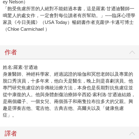
ey Nelson）
「飽受焦慮所苦的人絕對不能錯過本書，這是羅素‧甘迺迪醫師一
鳴驚人的處女作，一定會對每位讀者有所幫助。」──臨床心理學
家及《今日美國》（USA Today）暢銷書作者克蘿伊‧卡邁可博士
（Chloe Carmichael ）
作者
姓名:羅素‧甘迺迪
身兼醫師、神經科學家、經過認證的瑜伽和冥想老師以及專業的
脫口秀演員，十多年來，他白天是醫生，晚上則是喜劇演員。他
專門研究焦慮症的非傳統治療方法，本身也是長期對抗焦慮症並
從中康復的人。他與身體創傷治療師辛西婭‧索利洛‧甘迺迪結婚，
是兩個繼子、一個女兒、兩個孫子和兩隻拉布拉多犬的父親。興
趣是彈奏吉他、電吉他、古典吉他、高爾夫以及「健康焦慮
症」。
譯者