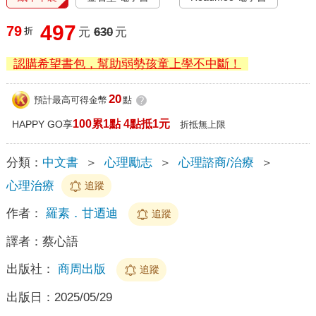
497
79
折
元
630
元
認購希望書包，幫助弱勢孩童上學不中斷！
20
預計最高可得金幣
點
?
100累1點 4點抵1元
HAPPY GO享
折抵無上限
分類：
中文書
＞
心理勵志
＞
心理諮商/治療
＞
心理治療
追蹤
作者：
羅素．甘迺迪
追蹤
譯者：
蔡心語
出版社：
商周出版
追蹤
出版日：
2025/05/29