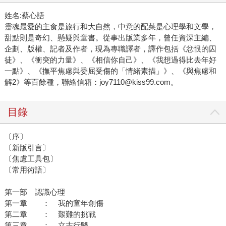
姓名:蔡心語
靈魂最愛的主食是旅行和大自然，中意的配菜是心理學和文學，
甜點則是奇幻、懸疑與童書。從事出版業多年，曾任資深主編、
企劃、版權、記者及作者，現為專職譯者，譯作包括《忿恨的囚
徒》、《衝突的力量》、《相信你自己》、《我想過得比去年好
一點》、《撫平焦慮與委屈受傷的「情緒素描」》、《與焦慮和
解2》等百餘種，聯絡信箱：joy7110@kiss99.com。
目錄
〔序〕
〔新版引言〕
〔焦慮工具包〕
〔常用術語〕
第一部 認識心理
第一章 ： 我的童年創傷
第二章 ： 艱難的挑戰
第三章 ： 立志行醫