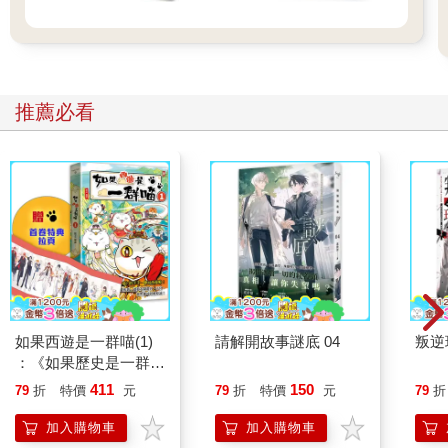
推薦必看
如果西遊是一群喵(1)
請解開故事謎底 04
叛逆
：《如果歷史是一群
喵》作者最新力作，附
411
150
79
折
特價
元
79
折
特價
元
79
折
【首卷特典】拉頁
加入購物車
加入購物車