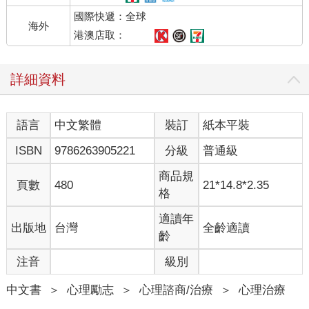
國際快遞：全球
海外
港澳店取：
詳細資料
語言
中文繁體
裝訂
紙本平裝
ISBN
9786263905221
分級
普通級
商品規
頁數
480
21*14.8*2.35
格
適讀年
出版地
台灣
全齡適讀
齡
注音
級別
中文書
＞
心理勵志
＞
心理諮商/治療
＞
心理治療