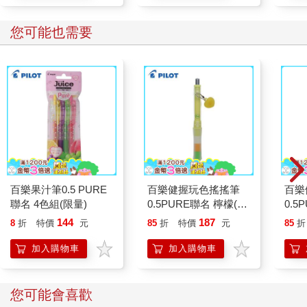
您可能也需要
百樂果汁筆0.5 PURE
百樂健握玩色搖搖筆
百樂
聯名 4色組(限量)
0.5PURE聯名 檸檬(限
0.5
量)
量)
144
187
8
折
特價
元
85
折
特價
元
85
折
加入購物車
加入購物車
您可能會喜歡