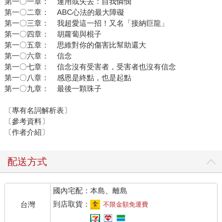
第一〇一章： 運用或失去：自我憐憫
第一〇二章： ABC心法的最大障礙
第一〇三章： 我超愛這一招！又名「接納巨龍」
第一〇四章： 胡蘿蔔與棍子
第一〇五章： 思維對你的傷害比幫助還大
第一〇六章： 信念
第一〇七章： 信念沒有受害者，受害者也沒有信念
第一〇八章： 感恩是終點，也是起點
第一〇九章： 最後一顆珠子
〔專有名詞解析表〕
〔參考資料〕
〔作者介紹〕
配送方式
國內宅配：本島、離島
到店取貨：
台灣
不限金額免運費