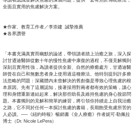
全面且實用的焦慮解決方案。
★作家、教育工作者／李崇建 誠摯推薦
★各界讚譽
「本書充滿真實而幽默的論述，帶領讀者踏上治癒之旅，深入探
討甘迺迪醫師從數十年的慢性焦慮中康復的過程，不僅見解獨到
深刻且實用性強，為讀者提供全新、自然的療癒處方，甘迺迪醫
師曾在自己和無數患者身上使用過這種療法。他特別提到許多療
法忽略的問題：深藏體內未曾解決的舊創傷是導致心理焦慮的根
本原因。先有了這層認知，接著採用對兩者都有效的策略，讓心
理和身體重新連結起來，解決那些助長及維持焦慮的身心脫節問
題。本書獨到的見解和簡單的練習，將引領你持續走上自我治癒
之路，它不同於任何一本探討焦慮的書籍，長期飽受焦慮所苦的
人必讀。──《紐約時報》暢銷書《全人療癒》作者妮可‧勒佩拉
博士（Dr. Nicole LePera）