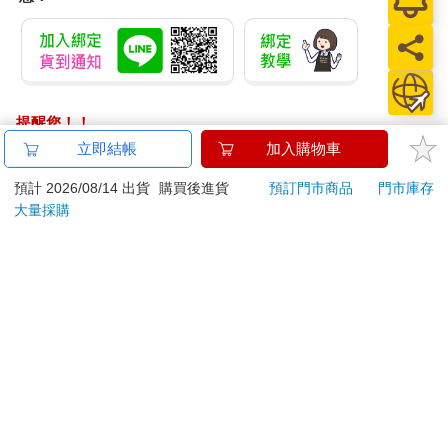
提醒您！！
金石堂及銀行均不會請您操作ATM! 如接獲電話要求您前往
立即結帳
加入購物車
ATM提款機，請不要聽從指示，以免受騙上當！
預計 2026/08/14 出貨
購買後進貨
預訂門市商品
門市庫存
退換貨須知：
大量採購
**提醒您，鑑賞期不等於試用期，退回商品須為全新狀態**
依據「消費者保護法」第19條及行政院消費者保護處公告之
「通訊交易解除權合理例外情事適用準則」，以下商品購買
後，除商品本身有瑕疵外，將不提供7天的猶豫期：
易於腐敗、保存期限較短或解約時即將逾期。（如：生
鮮食品）
依消費者要求所為之客製化給付。（客製化商品）
報紙、期刊或雜誌。（含MOOK、外文雜誌）
經消費者拆封之影音商品或電腦軟體。