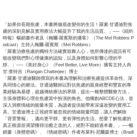
「如果你長期焦慮，本書將徹底改變你的生活！羅素‧甘迺迪對焦
慮的深刻見解及實用療法大幅提升了我的生活品質。」──《紐約
時報》暢銷書作者及《梅爾‧羅賓斯的播客》（The Mel Robbins P
odcast）主持人梅爾‧羅賓斯（Mel Robbins）
「羅素治療焦慮的獨特方法確實鼓舞人心，他所傳達的資訊有可
能改變我們對心理健康的認知，以及身體如何影響心理的平
靜。」──《美好身心》（Feel Better, Live More）播客主持人冉
甘‧查特吉（Rangan Chatterjee）博士
「羅素‧甘迺迪醫師撰寫的本書為理解和治療焦慮提供革命性、深
具同情心的療法。甘迺迪醫師以對抗焦慮的親身經歷和豐富的專
業經驗為基礎，超越傳統療法的界限，提出一種整體醫療方法，
主張身體和心理在焦慮當中扮演的角色。他獨創ABCDE心法，並
深入洞察情緒的能量本質，為讀者提供能帶來深遠改變的實用工
具。甘迺迪博士正視經常被忽視的情緒能量問題，讓人們解除
「背景警報」，邁向更平靜、更有彈性的生活。想要了解焦慮的
真正根源並渴望獲得治癒之道的人，絕對不能錯過本書。」──暢
銷書《身體密碼》、《情緒密碼》作者布萊利‧尼爾森博士（Bradl