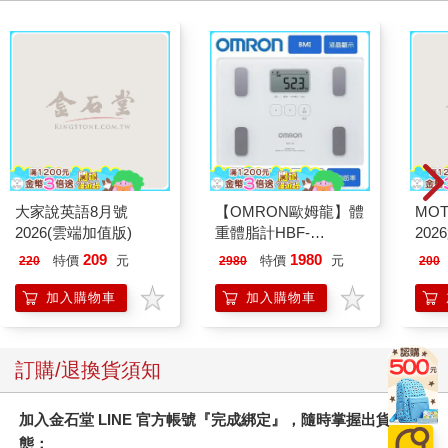
大家說英語8月號
【OMRON歐姆龍】體
MO
2026(雲端加值版)
重體脂計HBF-
202
212W+送原價2980元
209
1980
特價
元
特價
元
220
2980
200
電動切菜調理機
221053
加入購物車
加入購物車
訂購/退換貨須知
加入金石堂 LINE 官方帳號『完成綁定』，隨時掌握出貨動
態：