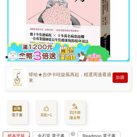
呀哈★吉伊卡哇旋風再起，精選周邊看過
加購
來
寫評價
電子書
喜歡+1
賺金幣
?
紙本平裝
金石堂 電子書
Readmoo 電子書