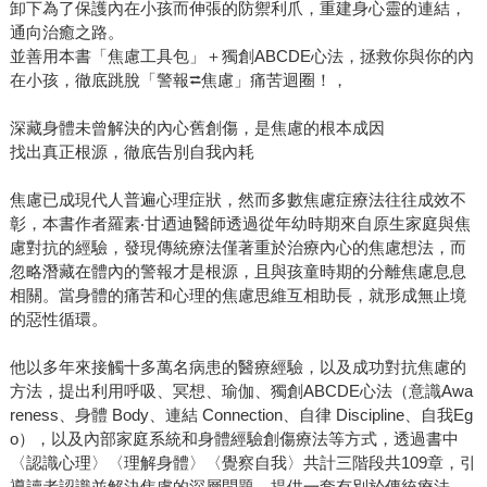
卸下為了保護內在小孩而伸張的防禦利爪，重建身心靈的連結，
通向治癒之路。
並善用本書「焦慮工具包」＋獨創ABCDE心法，拯救你與你的內
在小孩，徹底跳脫「警報⮂焦慮」痛苦迴圈！，
深藏身體未曾解決的內心舊創傷，是焦慮的根本成因
找出真正根源，徹底告別自我內耗
焦慮已成現代人普遍心理症狀，然而多數焦慮症療法往往成效不
彰，本書作者羅素‧甘迺迪醫師透過從年幼時期來自原生家庭與焦
慮對抗的經驗，發現傳統療法僅著重於治療內心的焦慮想法，而
忽略潛藏在體內的警報才是根源，且與孩童時期的分離焦慮息息
相關。當身體的痛苦和心理的焦慮思維互相助長，就形成無止境
的惡性循環。
他以多年來接觸十多萬名病患的醫療經驗，以及成功對抗焦慮的
方法，提出利用呼吸、冥想、瑜伽、獨創ABCDE心法（意識Awa
reness、身體 Body、連結 Connection、自律 Discipline、自我Eg
o），以及內部家庭系統和身體經驗創傷療法等方式，透過書中
〈認識心理〉〈理解身體〉〈覺察自我〉共計三階段共109章，引
導讀者認識並解決焦慮的深層問題，提供一套有別於傳統療法，