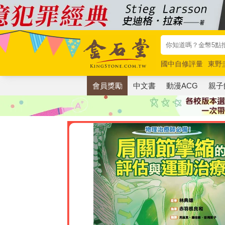
國中自修評量
東野
唯紅花綻放
奧德賽
會員獎勵
中文書
動漫ACG
親子