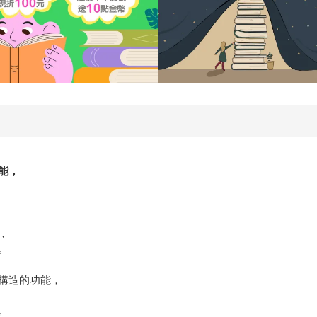
能，
，
。
構造的功能，
。