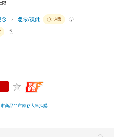
上限
觀念
＞
急救/復健
追蹤
?
蹤
?
門市商品
門市庫存
大量採購