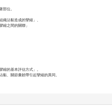
著部位。
組織沾黏造成的攣縮」、
攣縮之間的關聯」
攣縮的基本評估方式」。
沾黏、關節囊韌帶引起攣縮的異同。