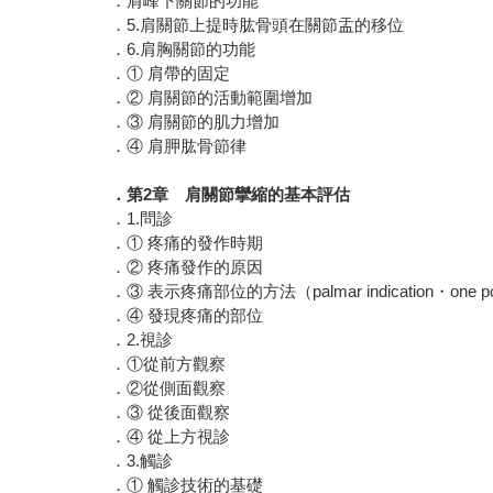
．肩峰下關節的功能
．5.肩關節上提時肱骨頭在關節盂的移位
．6.肩胸關節的功能
．① 肩帶的固定
．② 肩關節的活動範圍增加
．③ 肩關節的肌力增加
．④ 肩胛肱骨節律
．第2章 肩關節攣縮的基本評估
．1.問診
．① 疼痛的發作時期
．② 疼痛發作的原因
．③ 表示疼痛部位的方法（palmar indication・one point
．④ 發現疼痛的部位
．2.視診
．①從前方觀察
．②從側面觀察
．③ 從後面觀察
．④ 從上方視診
．3.觸診
．① 觸診技術的基礎