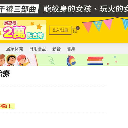
0
登入/註冊
電
居家休閒
日用食品
影音
售票
治療
中斷！