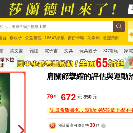
圭吾
楊双子
公益書包
16647續集
吉伊卡哇
高希均
通靈藥師
路邊攤新作
馬斯克
玩具總動員5
超慢跑
館
英文書
雜誌
電子書
文具
玩具親子
3C電玩
家
肩關節攣縮的評估與運動
672
79
折
元
850
元
認購希望書包，幫助弱勢孩童上學不
30
預計最高可得金幣
點
?