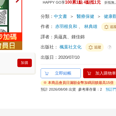
100累1點 4點抵1元
HAPPY GO享
折抵無
分類：
中文書
＞
醫療保健
＞
健康
作者：
赤羽根良和
、
林典雄
追
譯者：
吳蘊真、鍾佳錦
出版社：
楓葉社文化
追蹤
?
出版日：
2020/07/10
加購
立即結帳
加入購物車
※ 本商品會員日滿額金幣加碼回饋最高15倍
預計 2026/08/08 出貨
參考庫存量：2
預訂