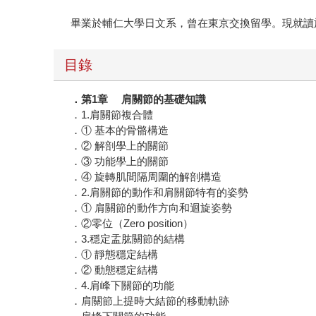
畢業於輔仁大學日文系，曾在東京交換留學。現就讀
目錄
．第1章 肩關節的基礎知識
．1.肩關節複合體
．① 基本的骨骼構造
．② 解剖學上的關節
．③ 功能學上的關節
．④ 旋轉肌間隔周圍的解剖構造
．2.肩關節的動作和肩關節特有的姿勢
．① 肩關節的動作方向和迴旋姿勢
．②零位（Zero position）
．3.穩定盂肱關節的結構
．① 靜態穩定結構
．② 動態穩定結構
．4.肩峰下關節的功能
．肩關節上提時大結節的移動軌跡