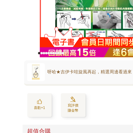
呀哈★吉伊卡哇旋風再起，精選周邊看過來
寫評價
喜歡+1
賺金幣
超值合購