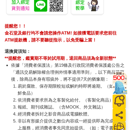
提醒您！！
金石堂及銀行均不會請您操作ATM! 如接獲電話要求您前往
ATM提款機，請不要聽從指示，以免受騙上當！
退換貨須知：
**提醒您，鑑賞期不等於試用期，退回商品須為全新狀態**
依據「消費者保護法」第19條及行政院消費者保護處公告之
「通訊交易解除權合理例外情事適用準則」，以下商品購買
後，除商品本身有瑕疵外，將不提供7天的猶豫期：
易於腐敗、保存期限較短或解約時即將逾期。（如：生
鮮食品）
依消費者要求所為之客製化給付。（客製化商品）
報紙、期刊或雜誌。（含MOOK、外文雜誌）
經消費者拆封之影音商品或電腦軟體。
非以有形媒介提供之數位內容或一經提供即為完成之線
上服務，經消費者事先同意始提供。（如：電子書、電