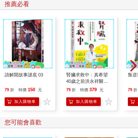
推薦必看
請解開故事謎底 03
腎臟求救中：真希望
叛逆
40歲之前洪永祥醫師
就告訴我這些事
150
379
79
折
特價
元
79
折
特價
元
79
折
加入購物車
加入購物車
您可能會喜歡