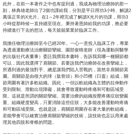
此外，在前一本著作之中也有提到過，我成為物理治療師的那一
刻，林典雄老師出了2個功課給我，分別是平日用功3小時、解讀2
萬張正常的X光片。在1～2年裡完成了解讀X光片的功課，用功3
小時從那時候一直持續至現在。秉持著恩師給我的功課，務必要
持續進行下去的想法，每天兢兢業業於臨床工作。
我擔任物理治療師至今已經20年。一心一意投入臨床工作，專業
為透過運動療法治療關節攣縮。園部俊晴老師（現為運動與醫學
的出版社代表董事）委託我撰寫本書時，告訴我寫哪一種關節都
可以，因此我選擇了肩關節。若要說我們治療師在改善攣縮上，
所遇到過的最強對手、總是讓我們陷入苦戰的，當然非肩關節莫
屬。肩關節是由很大的球（肱骨頭）和小凹槽（臼蓋）組成，關
節周圍有著許多軟組織。因此，一但以軟組織為主體的拉伸動作
受到限制、滑動出現障礙，就會導致運動時疼痛和可動區域受
限。這就是所謂的關節攣縮。需要治療的組織按壓疼痛症狀變嚴
重、組織硬度變高，只要消除這些症狀，大多能改善運動時疼痛
和可動區域受限。也就是說，肩關節周圍存在著大量的軟組織，
若能學會可以確實治療肩關節攣縮的技術，該技術也足以用來處
理其他四肢和脊椎的問題。