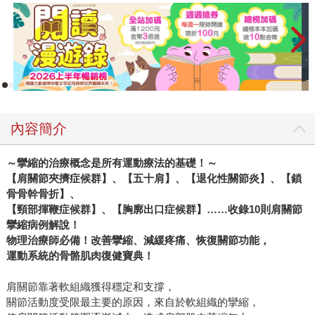
內容簡介
～攣縮的治療概念是所有運動療法的基礎！～
【肩關節夾擠症候群】、【五十肩】、【退化性關節炎】、【鎖
骨骨幹骨折】、
【頸部揮鞭症候群】、【胸廓出口症候群】
……
收錄
10
則肩關節
攣縮病例解說！
物理治療師必備！改善攣縮、減緩疼痛、恢復關節功能，
運動系統的骨骼肌肉復健寶典！
肩關節靠著軟組織獲得穩定和支撐，
關節活動度受限最主要的原因，來自於軟組織的攣縮，