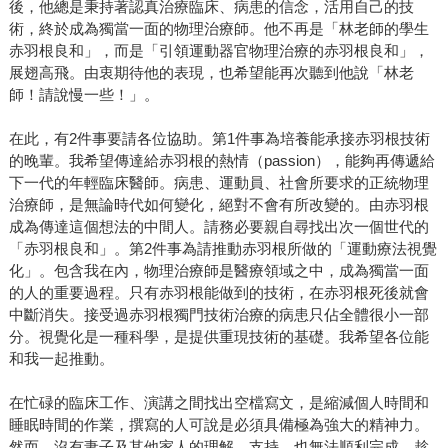
後，他總是秉持著認真治療臨床、病患的信念，活用自己的技
術，終於成為獨當一面的物理治療師。他不再是「林老師的學生
赤羽根良和」，而是「引領運動器官物理治療的赤羽根良和」，
展翅高飛。由衷期待他的表現，也希望能再次聽到他說「林老
師！請說慢一些！」。
在此，有2件事要請各位協助。第1件事為培養能承接赤羽根技術
的晚輩。我希望傳達給赤羽根的熱情（passion），能夠再傳遞給
下一代的年輕臨床醫師。病患、運動員、社會所要求的正統物理
治療師，是無論時代如何變化，絕對不會有所改變的。由赤羽根
成為傳達這個想法的中間人。請務必要親自尋找出次一個世代的
「赤羽根良和」。第2件事為請推動赤羽根所做的「運動療法視覺
化」。包含我在內，物理治療師是醫療領域之中，成為獨當一面
的人的重要過程。只有赤羽根能做到的技術，在赤羽根死後就會
中斷消失。接受過赤羽根獨門技術治療的病患只佔全體很小一部
分。視覺化是一種科學，是提供重現技術的基礎。我希望各位能
和我一起推動。
在忙碌的臨床工作、演講之間找出空檔寫文，是縮減個人時間和
睡眠時間的作業，撰寫的人可說是必須具備極為強大的精神力。
然而，沒有妻子及其他家人的理解、支持，也無法順利完成。趁