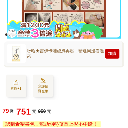
呀哈★吉伊卡哇旋風再起，精選周邊看過
加購
來
寫評價
喜歡+1
賺金幣
751
79
折
元
950
元
認購希望書包，幫助弱勢孩童上學不中斷！