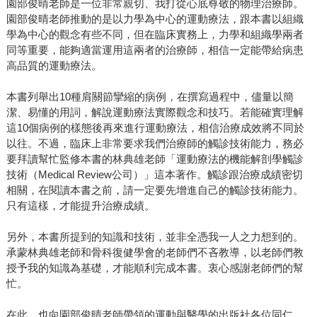
園部俊晴老師是一位非常親切、我打從心底尊敬的物理治療師。
園部俊晴老師推動的是以力學為中心的運動療法，跟本書以組織
學為中心的觀念有些不同，但在臨床實務上，力學和組織學兩者
同等重要，能夠適當運用這兩者的治療師，相信一定能帶給病患
高品質的運動療法。
本書列舉出10種肩關節攣縮的病例，在撰寫過程中，儘量以簡
潔、易懂的用詞，解說運動療法實際觀念和技巧。若能確實理解
這10個病例的樣態後再來進行運動療法，相信治療成效將不同於
以往。不過，臨床上非常要求我們治療師的觸診技術能力，務必
要拜讀幫忙監修本書的林典雄老師「運動療法的機能解剖學觸診
技術（Medical Review公司）」這本著作。觸診跟治療成績密切
相關，在閱讀本書之前，請一定要先增進自己的觸診技術能力。
只有這樣，才能提升治療成績。
另外，本書所提到的知識和技術，並非全憑我一人之力想到的。
承蒙林典雄老師和骨科復健學會的老師們不吝教導，以老師們教
授予我的知識為基礎，才能順利完成本書。衷心感謝老師們的幫
忙。
在此，也向園部俊晴老師帶領的運動與醫學的出版社各位同仁、