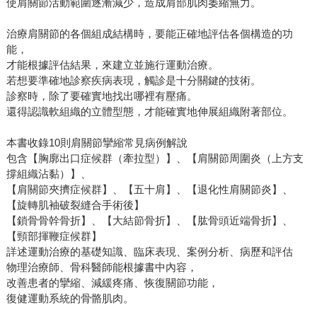
使肩關節活動範圍逐漸減少，造成肩部肌肉萎縮無力。
治療肩關節的各個組成結構時，要能正確地評估各個構造的功
能，
才能根據評估結果，來建立並施行運動治療。
若想要準確地診察疾病表現，觸診是十分關鍵的技術。
診察時，除了要確實地找出哪裡有壓痛。
還得認識軟組織的立體型態，才能確實地伸展組織附著部位。
本書收錄10則肩關節攣縮常見病例解說
包含【胸廓出口症候群（牽拉型）】、【肩關節周圍炎（上方支
撐組織沾黏）】、
【肩關節夾擠症候群】、【五十肩】、【退化性肩關節炎】、
【旋轉肌袖破裂縫合手術後】
【鎖骨骨幹骨折】、【大結節骨折】、【肱骨頭近端骨折】、
【頸部揮鞭症候群】
詳述運動治療的基礎知識、臨床表現、案例分析、病歷和評估
物理治療師、骨科醫師能根據書中內容，
改善患者的攣縮、減緩疼痛、恢復關節功能，
復健運動系統的骨骼肌肉。