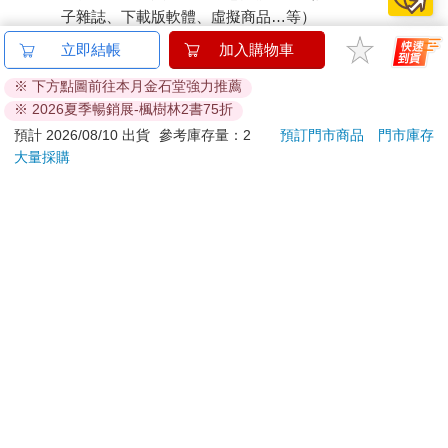
子雜誌、下載版軟體、虛擬商品…等）
已拆封之個人衛生用品。（如：內衣褲、刮鬍刀、除毛
立即結帳
加入購物車
刀…等）
※ 下方點圖前往本月金石堂強力推薦
若非上列種類商品，均享有到貨7天的猶豫期（含例假
※ 2026夏季暢銷展-楓樹林2書75折
日）。
預計 2026/08/10 出貨
參考庫存量：2
預訂門市商品
門市庫存
辦理退換貨時，商品（組合商品恕無法接受單獨退貨）必須
大量採購
是您收到商品時的原始狀態（包含商品本體、配件、贈品、
保證書、所有附隨資料文件及原廠內外包裝…等），請勿直
接使用原廠包裝寄送，或於原廠包裝上黏貼紙張或書寫文
字。
退回商品若無法回復原狀，將請您負擔回復原狀所需費用，
嚴重時將影響您的退貨權益。