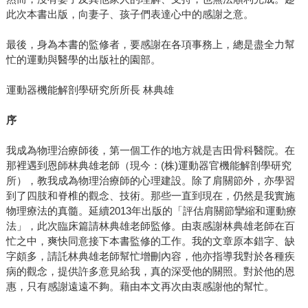
此次本書出版，向妻子、孩子們表達心中的感謝之意。
最後，身為本書的監修者，要感謝在各項事務上，總是盡全力幫
忙的運動與醫學的出版社的園部。
運動器機能解剖學研究所所長 林典雄
序
我成為物理治療師後，第一個工作的地方就是吉田骨科醫院。在
那裡遇到恩師林典雄老師（現今：(株)運動器官機能解剖學研究
所），教我成為物理治療師的心理建設。除了肩關節外，亦學習
到了四肢和脊椎的觀念、技術。那些一直到現在，仍然是我實施
物理療法的真髓。延續2013年出版的「評估肩關節攣縮和運動療
法」，此次臨床篇請林典雄老師監修。由衷感謝林典雄老師在百
忙之中，爽快同意接下本書監修的工作。我的文章原本錯字、缺
字頗多，請託林典雄老師幫忙增刪內容，他亦指導我對於各種疾
病的觀念，提供許多意見給我，真的深受他的關照。對於他的恩
惠，只有感謝遠遠不夠。藉由本文再次由衷感謝他的幫忙。