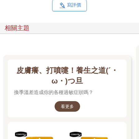
寫評價
相關主題
皮膚癢、打噴嚏！養生之道(´・
ω・)つ旦
換季溫差造成你的各種過敏症狀嗎？
看更多