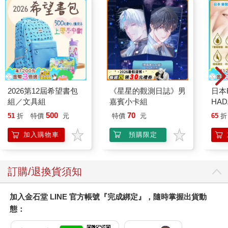
2026第12屆希望書包
《星星的觀測日誌》男
日本
組／文具組
嘉賓小卡組
HA
金緻
500
70
51
折
特價
元
特價
元
65
折
濕潤
140
加入購物車
預購限定
臉部
顏保
訂購/退換貨須知
加入金石堂 LINE 官方帳號『完成綁定』，隨時掌握出貨動
態：