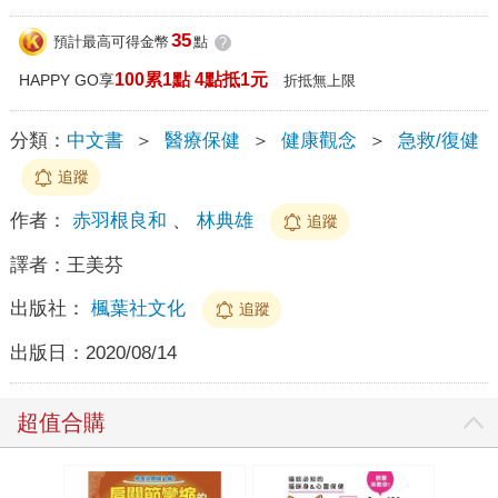
35
預計最高可得金幣
點
?
100累1點 4點抵1元
HAPPY GO享
折抵無上限
分類：
中文書
＞
醫療保健
＞
健康觀念
＞
急救/復健
追蹤
作者：
赤羽根良和
、
林典雄
追蹤
譯者：
王美芬
出版社：
楓葉社文化
追蹤
出版日：
2020/08/14
超值合購