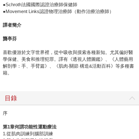
●Schroth法國國際認證治療師保健師
●Movement Links認證物理治療師（動作治療治療師）
譯者簡介
龔亭芬
喜歡優游於文字世界裡，從中吸收與摸索各種新知。尤其偏好醫
學保健、美食和推理犯罪。譯有《透視人體圖鑑》、《人體藝用
解剖學：手、手臂篇》、《肌肉‧關節 構造&活動百科》等多種書
籍。
目錄
序
第1章何謂功能性運動療法
1.從肌肉訓練到腦部訓練