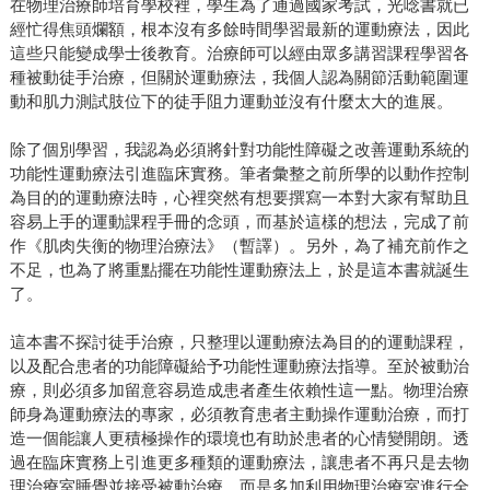
在物理治療師培育學校裡，學生為了通過國家考試，光唸書就已
經忙得焦頭爛額，根本沒有多餘時間學習最新的運動療法，因此
這些只能變成學士後教育。治療師可以經由眾多講習課程學習各
種被動徒手治療，但關於運動療法，我個人認為關節活動範圍運
動和肌力測試肢位下的徒手阻力運動並沒有什麼太大的進展。
除了個別學習，我認為必須將針對功能性障礙之改善運動系統的
功能性運動療法引進臨床實務。筆者彙整之前所學的以動作控制
為目的的運動療法時，心裡突然有想要撰寫一本對大家有幫助且
容易上手的運動課程手冊的念頭，而基於這樣的想法，完成了前
作《肌肉失衡的物理治療法》（暫譯）。另外，為了補充前作之
不足，也為了將重點擺在功能性運動療法上，於是這本書就誕生
了。
這本書不探討徒手治療，只整理以運動療法為目的的運動課程，
以及配合患者的功能障礙給予功能性運動療法指導。至於被動治
療，則必須多加留意容易造成患者產生依賴性這一點。物理治療
師身為運動療法的專家，必須教育患者主動操作運動治療，而打
造一個能讓人更積極操作的環境也有助於患者的心情變開朗。透
過在臨床實務上引進更多種類的運動療法，讓患者不再只是去物
理治療室睡覺並接受被動治療，而是多加利用物理治療室進行全