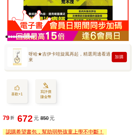
呀哈★吉伊卡哇旋風再起，精選周邊看過
加購
來
寫評價
喜歡+1
賺金幣
672
79
折
元
850
元
認購希望書包，幫助弱勢孩童上學不中斷！