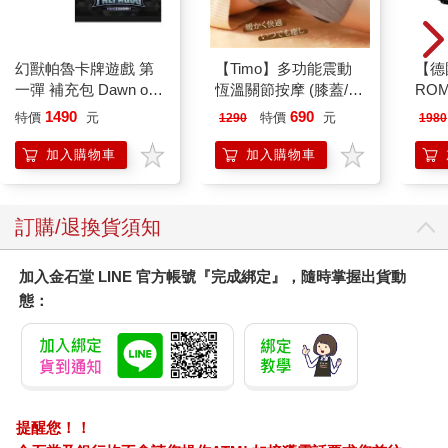
幻獸帕魯卡牌遊戲 第
【Timo】多功能震動
【德
一彈 補充包 Dawn of
恆溫關節按摩 (膝蓋/
RO
Palpagos（日文版一
肩/手肘通用) 無線充電
曼百
1490
690
特價
元
特價
元
1290
1980
盒）
加熱護膝 智能震動護
器/
膝熱敷 【單入組】
ER60
加入購物車
加入購物車
訂購/退換貨須知
加入金石堂 LINE 官方帳號『完成綁定』，隨時掌握出貨動
態：
提醒您！！