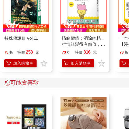
特殊傳說Ⅲ vol.11
情緒價值：消除內耗，
一本
把情緒變得有價值，跟
【漫
誰都能自在相處
行動
253
316
79
折
特價
元
79
折
特價
元
79
折
開關
「行
加入購物車
加入購物車
學方
您可能會喜歡