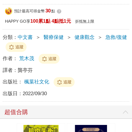
30
預計最高可得金幣
點
?
100累1點 4點抵1元
HAPPY GO享
折抵無上限
分類：
中文書
＞
醫療保健
＞
健康觀念
＞
急救/復健
追蹤
作者：
荒木茂
追蹤
譯者：
龔亭芬
出版社：
楓葉社文化
追蹤
出版日：
2022/09/30
超值合購