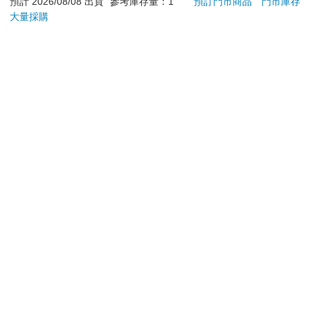
日）。
辦理退換貨時，商品（組合商品恕無法接受單獨退貨）必須
是您收到商品時的原始狀態（包含商品本體、配件、贈品、
保證書、所有附隨資料文件及原廠內外包裝…等），請勿直
接使用原廠包裝寄送，或於原廠包裝上黏貼紙張或書寫文
字。
退回商品若無法回復原狀，將請您負擔回復原狀所需費用，
嚴重時將影響您的退貨權益。
立即結帳
加入購物車
※ 本商品會員日滿額金幣加碼回饋最高15倍
預計 2026/08/08 出貨
參考庫存量：1
預訂門市商品
門市庫存
大量採購