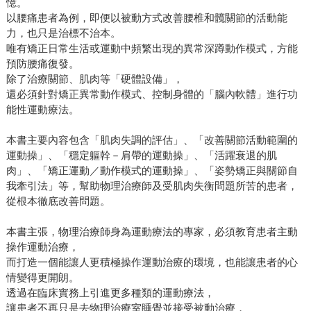
憶。
以腰痛患者為例，即便以被動方式改善腰椎和髖關節的活動能
力，也只是治標不治本。
唯有矯正日常生活或運動中頻繁出現的異常深蹲動作模式，方能
預防腰痛復發。
除了治療關節、肌肉等「硬體設備」，
還必須針對矯正異常動作模式、控制身體的「腦內軟體」進行功
能性運動療法。
本書主要內容包含「肌肉失調的評估」、「改善關節活動範圍的
運動操」、「穩定軀幹－肩帶的運動操」、「活躍衰退的肌
肉」、「矯正運動／動作模式的運動操」、「姿勢矯正與關節自
我牽引法」等，幫助物理治療師及受肌肉失衡問題所苦的患者，
從根本徹底改善問題。
本書主張，物理治療師身為運動療法的專家，必須教育患者主動
操作運動治療，
而打造一個能讓人更積極操作運動治療的環境，也能讓患者的心
情變得更開朗。
透過在臨床實務上引進更多種類的運動療法，
讓患者不再只是去物理治療室睡覺並接受被動治療，