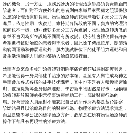
診的機會。另一方面，服務於診所的物理治療師必須負責照顧門
診患者，而針對不方便外出的患者則由專職居家照顧之照護保險
設施的物理治療師負責。物理治療師的職責漸漸朝多元分工方向
進展，依急性期、恢復期、維持期各階段的不同，負責的物理治
療師也不一樣。但即便朝多元分工方向進展，物理治療師所做的
事並不會因為所在設施不同而有所改變。現今社會裡仍舊有許多
希望進行被動治療的患者與需求者，因此除了傳統按摩、關節活
動範圍運動和伸展運動外，肌力測試肢位下的徒手阻力運動和日
常生活活動能力訓練也都納入治療範疇裡面。
然而有愈來愈多物理治療師對消除疼痛這個領域感到高度興趣，
希望能習得一身局部徒手治療的好本領。甚至有人嚮往成為神之
手而參加各式各樣的徒手技術課程，其中也不乏有人積極學習瑜
珈、皮拉提斯等全身鍛鍊運動。學習新事物固然是好事，但物理
治療師基於醫師的指示從事診療輔助工作，屬於醫療行為的一
環。身為醫療人員絕對不能忘記自己的所作所為都是基於診察、
診斷結果且以治療為目的的醫療行為。物理治療方法講求實證，
而且是醫學界公認的標準治療方針，必須是在所有物理治療師的
操作下都具有再現性的治療方法。