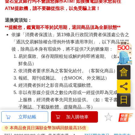
金石堂及銀行均不會請您操作ATM! 如接獲電話要求您前往
ATM提款機，請不要聽從指示，以免受騙上當！
退換貨須知：
**提醒您，鑑賞期不等於試用期，退回商品須為全新狀態**
依據「消費者保護法」第19條及行政院消費者保護處公告之
「通訊交易解除權合理例外情事適用準則」，以下商品購買
後，除商品本身有瑕疵外，將不提供7天的猶豫期：
易於腐敗、保存期限較短或解約時即將逾期。（如：生
鮮食品）
會
依消費者要求所為之客製化給付。（客製化商品）
報紙、期刊或雜誌。（含MOOK、外文雜誌）
員
經消費者拆封之影音商品或電腦軟體。
非以有形媒介提供之數位內容或一經提供即為完成之線
日
上服務，經消費者事先同意始提供。（如：電子書、電
子雜誌、下載版軟體、虛擬商品…等）
已拆封之個人衛生用品。（如：內衣褲、刮鬍刀、除毛
刀…等）
若非上列種類商品，均享有到貨7天的猶豫期（含例假