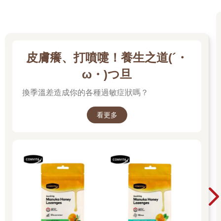
皮膚癢、打噴嚏！養生之道(´・
ω・)つ旦
換季溫差造成你的各種過敏症狀嗎？
看更多