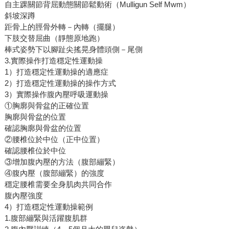
自主踝關節背屈動態關節鬆動術（Mulligun Self Mwm）
斜坡深蹲
距骨上的脛骨外轉－內轉（擺腿）
下肢交替屈曲（靜態原地跑）
棒式姿勢下以腳趾尖搖晃身體頭側－尾側
3.實際操作打造穩定性運動操
1）打造穩定性運動操的適應症
2）打造穩定性運動操的操作方式
3）實際操作腹內壓呼吸運動操
①胸廓與骨盆的正確位置
胸廓與骨盆的位置
確認胸廓與骨盆的位置
②腰椎位於中位（正中位置）
確認腰椎位於中位
③增加腹內壓的方法（腹部繃緊）
④腹內壓（腹部繃緊）的強度
穩定腰椎需要全身肌肉共同合作
腹內壓強度
4）打造穩定性運動操範例
1.腹部繃緊與活躍腹肌群