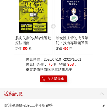
肌肉失衡的功能性運動
給女性主管的成長筆
療法指南
記：找出專屬領導風
格，女力帶出好團隊！
定價
850
元
定價
420
元
優惠時間：2026/07/10 ~2026/10/01
優惠組合價：
75
折
特價
953
元
※實際價格依購物車結帳為主
加入購物車
活動訊息
閱讀漫遊錄-2026上半年暢銷榜
2