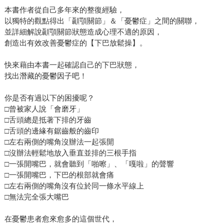
本書作者從自己多年來的整復經驗，
以獨特的觀點得出「顳顎關節」＆「憂鬱症」之間的關聯，
並詳細解說顳顎關節狀態造成心理不適的原因，
創造出有效改善憂鬱症的【下巴放鬆操】。
快來藉由本書一起確認自己的下巴狀態，
找出潛藏的憂鬱因子吧！
你是否有過以下的困擾呢？
□曾被家人說「會磨牙」
□舌頭總是抵著下排的牙齒
□舌頭的邊緣有鋸齒般的齒印
□左右兩側的嘴角沒辦法一起張開
□沒辦法輕鬆地放入垂直並排的三根手指
□一張開嘴巴，就會聽到「啪嚓」、「嘎啦」的聲響
□一張開嘴巴，下巴的根部就會痛
□左右兩側的嘴角沒有位於同一條水平線上
□無法完全張大嘴巴
在憂鬱患者愈來愈多的這個世代，