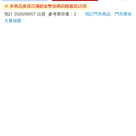
※ 本商品會員日滿額金幣加碼回饋最高15倍
若非上列種類商品，均享有到貨7天的猶豫期（含例假
日）。
預計 2026/08/07 出貨
參考庫存量：2
預訂門市商品
門市庫存
大量採購
辦理退換貨時，商品（組合商品恕無法接受單獨退貨）必須
是您收到商品時的原始狀態（包含商品本體、配件、贈品、
保證書、所有附隨資料文件及原廠內外包裝…等），請勿直
接使用原廠包裝寄送，或於原廠包裝上黏貼紙張或書寫文
字。
退回商品若無法回復原狀，將請您負擔回復原狀所需費用，
嚴重時將影響您的退貨權益。