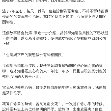
能在這行做出結果」的心態，我才能如此相信自己。
過了7年左右，某天，我為一位被診斷為憂鬱症，不得不暫時留職
停薪的40幾歲男性治療。當時的我還不知道，心病與下巴之間的
關聯性。
這個故事將會於第1章進一步介紹。當我得知這位男性的下巴狀態
不盡理想，以及為其治療後，使他成功擺脫了憂鬱症並回到公司
上班⋯⋯
「心病與下巴的狀態似乎有些相關性」
這個想法悄悄地浮現，我便開始調查顳顎關節與心病之間的關
聯，這才知道罹患心病的人一年比一年多，而且自殺的案例也與
罹患心病的人數呈正比。
當我發現罹患心病，最後選擇自殺的年輕人愈來愈多時，我便想
起某件往事。
我還在念書的時候，曾見過兩次死亡。一次是在念小學的時候。
記得當時班上有位很聰明的同學。雖然他一出生就罹患了白血