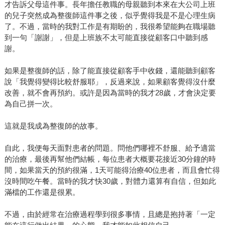
才告訴父母這件事。長年擔任教職的母親聽到本來在大公司上班
的兒子突然成為整復師這件事之後，似乎覺得我是不是心理生病
了。不過，當時的我對工作是有期盼的，我很希望能夠在職場聽
到一句「謝謝」，但是上班族不太可能直接從顧客口中聽到感
謝。
如果是整復師的話，除了能直接從顧客手中收錢，還能聽到顧客
說「我覺得變得比較舒服耶」，反過來說，如果顧客覺得沒什麼
改善，就不會再預約。或許是因為當時的我才28歲，才會決定要
為自己拼一次。
這就是我成為整復師的故事。
自此，我便每天面對患者的問題。問他們哪裡不舒服、給予適當
的治療，最後再幫他們結帳，每位患者大概要花接近30分鐘的時
間，如果當天的預約很滿，1天可能得治療40位患者，而且會忙得
沒時間吃午餐。當時的我才快30歲，對體力還算有自信，但如此
滿檔的工作還是很累。
不過，由於經常在治療過程學到很多事情，且總是抱持著「一定