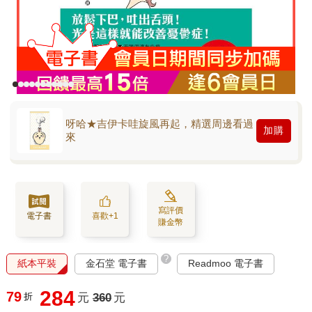
呀哈★吉伊卡哇旋風再起，精選周邊看過
加購
來
寫評價
電子書
喜歡+1
賺金幣
?
紙本平裝
金石堂 電子書
Readmoo 電子書
284
79
折
元
360
元