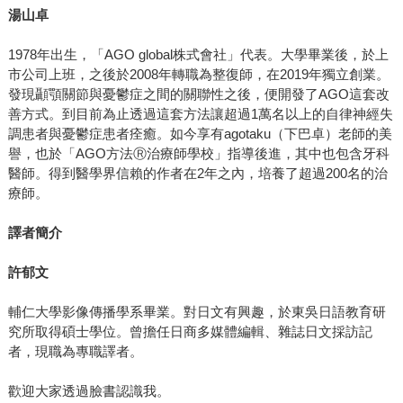
湯山卓
1978年出生，「AGO global株式會社」代表。大學畢業後，於上
市公司上班，之後於2008年轉職為整復師，在2019年獨立創業。
發現顳顎關節與憂鬱症之間的關聯性之後，便開發了AGO這套改
善方式。到目前為止透過這套方法讓超過1萬名以上的自律神經失
調患者與憂鬱症患者痊癒。如今享有agotaku（下巴卓）老師的美
譽，也於「AGO方法Ⓡ治療師學校」指導後進，其中也包含牙科
醫師。得到醫學界信賴的作者在2年之內，培養了超過200名的治
療師。
譯者簡介
許郁文
輔仁大學影像傳播學系畢業。對日文有興趣，於東吳日語教育研
究所取得碩士學位。曾擔任日商多媒體編輯、雜誌日文採訪記
者，現職為專職譯者。
歡迎大家透過臉書認識我。