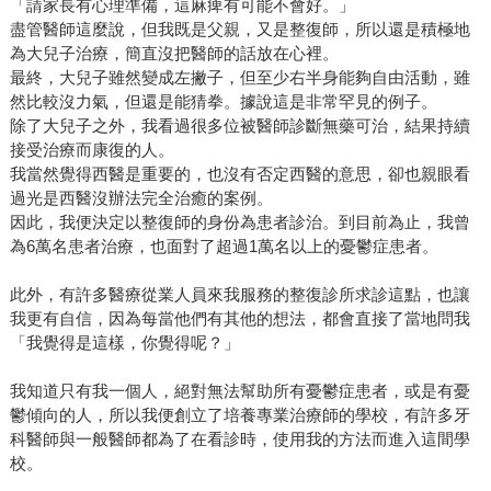
「請家長有心理準備，這麻痺有可能不會好。」
盡管醫師這麼說，但我既是父親，又是整復師，所以還是積極地
為大兒子治療，簡直沒把醫師的話放在心裡。
最終，大兒子雖然變成左撇子，但至少右半身能夠自由活動，雖
然比較沒力氣，但還是能猜拳。據說這是非常罕見的例子。
除了大兒子之外，我看過很多位被醫師診斷無藥可治，結果持續
接受治療而康復的人。
我當然覺得西醫是重要的，也沒有否定西醫的意思，卻也親眼看
過光是西醫沒辦法完全治癒的案例。
因此，我便決定以整復師的身份為患者診治。到目前為止，我曾
為6萬名患者治療，也面對了超過1萬名以上的憂鬱症患者。
此外，有許多醫療從業人員來我服務的整復診所求診這點，也讓
我更有自信，因為每當他們有其他的想法，都會直接了當地問我
「我覺得是這樣，你覺得呢？」
我知道只有我一個人，絕對無法幫助所有憂鬱症患者，或是有憂
鬱傾向的人，所以我便創立了培養專業治療師的學校，有許多牙
科醫師與一般醫師都為了在看診時，使用我的方法而進入這間學
校。