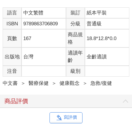
語言
中文繁體
裝訂
紙本平裝
ISBN
9789863706809
分級
普通級
商品規
頁數
167
18.8*12.8*0.0
格
適讀年
出版地
台灣
全齡適讀
齡
注音
級別
中文書
＞
醫療保健
＞
健康觀念
＞
急救/復健
商品評價
寫評價