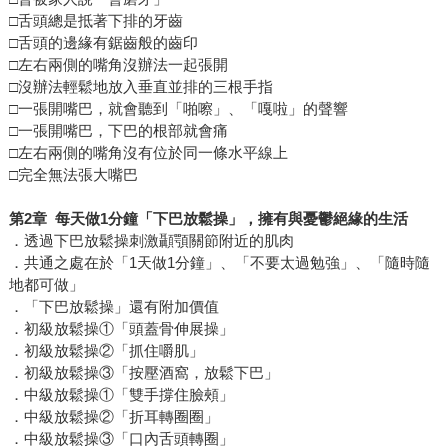
□舌頭總是抵著下排的牙齒
□舌頭的邊緣有鋸齒般的齒印
□左右兩側的嘴角沒辦法一起張開
□沒辦法輕鬆地放入垂直並排的三根手指
□一張開嘴巴，就會聽到「啪嚓」、「嘎啦」的聲響
□一張開嘴巴，下巴的根部就會痛
□左右兩側的嘴角沒有位於同一條水平線上
□完全無法張大嘴巴
第2章 每天做1分鐘「下巴放鬆操」，擁有與憂鬱絕緣的生活
．透過下巴放鬆操刺激顳顎關節附近的肌肉
．共通之處在於「1天做1分鐘」、「不要太過勉強」、「隨時隨
地都可做」
．「下巴放鬆操」還有附加價值
．初級放鬆操①「頭蓋骨伸展操」
．初級放鬆操②「抓住嚼肌」
．初級放鬆操③「按壓酒窩，放鬆下巴」
．中級放鬆操①「雙手撐住臉頰」
．中級放鬆操②「折耳轉圈圈」
．中級放鬆操③「口內舌頭轉圈」