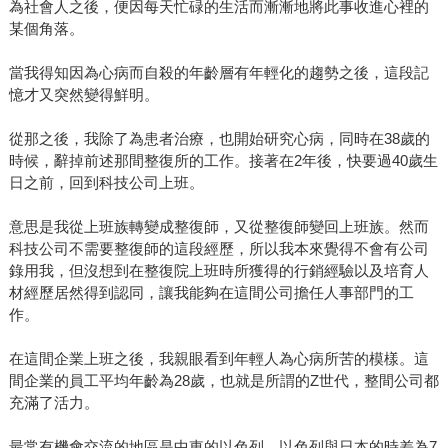
為社會人之後，便因每天忙碌的生活而漸漸地將此事收進心裡的
某個角落。
當我得知因為心病而自殺的年齡層有年輕化的趨勢之後，這段記
憶才又突然變得鮮明。
從那之後，我除了為患者治療，也開始研究心病，同時在38歲的
時候，辭掉前述那間整復所的工作。接著在2年後，快要過40歲生
日之前，回到科技公司上班。
意思是我從上班族轉變成整復師，又從整復師變回上班族。然而
科技公司不需要整復師的這段經歷，所以我本來覺得不會有公司
錄用我，但沒想到在整復院上班時所獲得的行銷經驗以及培育人
材經歷居然得到認同，讓我能夠在這間公司擔任人事部門的工
作。
在這間企業上班之後，我親眼看到年輕人為心病所苦的模樣。這
間企業的員工平均年齡為28歲，也就是所謂的Z世代，整間公司都
充滿了活力。
最常有機會交流的地區是中東的以色列。以色列與日本的時差為7