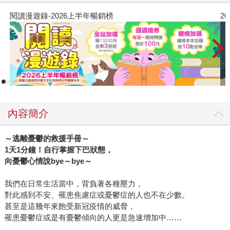
閱讀漫遊錄-2026上半年暢銷榜
2
內容簡介
～逃離憂鬱的救援手冊～
1
天1分鐘！自行掌握下巴狀態，
向憂鬱心情說bye～bye～
我們在日常生活當中，背負著各種壓力，
對此感到不安、罹患焦慮症或憂鬱症的人也不在少數。
甚至是這幾年來飽受新冠疫情的威脅，
罹患憂鬱症或是有憂鬱傾向的人更是急速增加中……