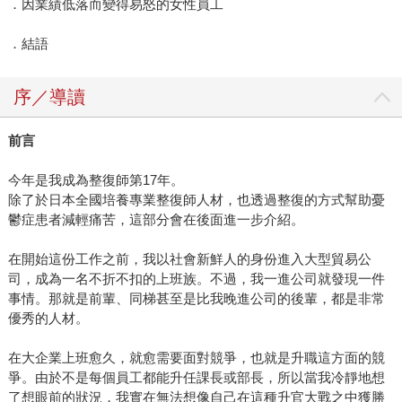
．因業績低落而變得易怒的女性員工
．結語
序／導讀
前言
今年是我成為整復師第17年。
除了於日本全國培養專業整復師人材，也透過整復的方式幫助憂
鬱症患者減輕痛苦，這部分會在後面進一步介紹。
在開始這份工作之前，我以社會新鮮人的身份進入大型貿易公
司，成為一名不折不扣的上班族。不過，我一進公司就發現一件
事情。那就是前輩、同梯甚至是比我晚進公司的後輩，都是非常
優秀的人材。
在大企業上班愈久，就愈需要面對競爭，也就是升職這方面的競
爭。由於不是每個員工都能升任課長或部長，所以當我冷靜地想
了想眼前的狀況，我實在無法想像自己在這種升官大戰之中獲勝