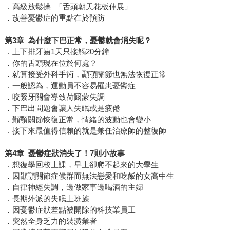
．高級放鬆操 「舌頭朝天花板伸展」
．改善憂鬱症的重點在於預防
第3章 為什麼下巴正常，憂鬱就會消失呢？
．上下排牙齒1天只接觸20分鐘
．你的舌頭現在位於何處？
．就算接受外科手術，顳顎關節也無法恢復正常
．一般認為，運動員不容易罹患憂鬱症
．咬緊牙關會導致荷爾蒙失調
．下巴出問題會讓人失眠或是疲倦
．顳顎關節恢復正常，情緒的波動也會變小
．接下來最值得信賴的就是兼任治療師的整復師
第4章 憂鬱症狀消失了！7則小故事
．想復學回校上課，早上卻爬不起來的大學生
．因顳顎關節症候群而無法戀愛和吃飯的女高中生
．自律神經失調，邊做家事邊喝酒的主婦
．長期外派的失眠上班族
．因憂鬱症狀差點被開除的科技業員工
．突然全身乏力的裝潢業者