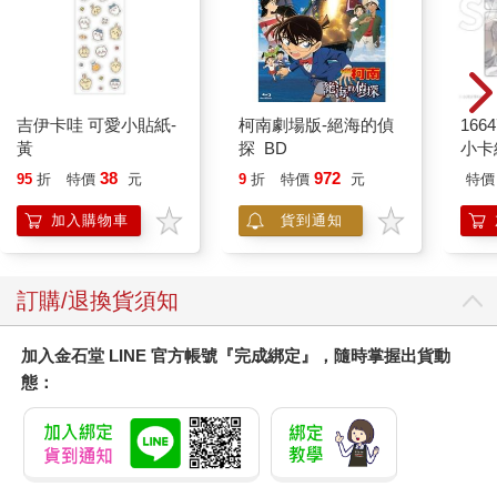
吉伊卡哇 可愛小貼紙-
柯南劇場版-絕海的偵
1664
黃
探 BD
小卡
38
972
95
折
特價
元
9
折
特價
元
特價
加入購物車
貨到通知
訂購/退換貨須知
加入金石堂 LINE 官方帳號『完成綁定』，隨時掌握出貨動
態：