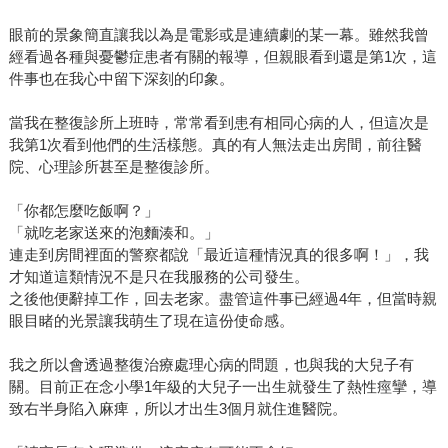
眼前的景象簡直讓我以為是電影或是連續劇的某一幕。雖然我曾
經看過各種與憂鬱症患者有關的報導，但親眼看到還是第1次，這
件事也在我心中留下深刻的印象。
當我在整復診所上班時，常常看到患有相同心病的人，但這次是
我第1次看到他們的生活樣態。真的有人無法走出房間，前往醫
院、心理診所甚至是整復診所。
「你都怎麼吃飯啊？」
「就吃老家送來的泡麵湊和。」
連走到房間裡面的警察都說「最近這種情況真的很多啊！」，我
才知道這類情況不是只在我服務的公司發生。
之後他便辭掉工作，回去老家。盡管這件事已經過4年，但當時親
眼目睹的光景讓我萌生了現在這份使命感。
我之所以會透過整復治療處理心病的問題，也與我的大兒子有
關。目前正在念小學1年級的大兒子一出生就發生了熱性痙攣，導
致右半身陷入麻痺，所以才出生3個月就住進醫院。