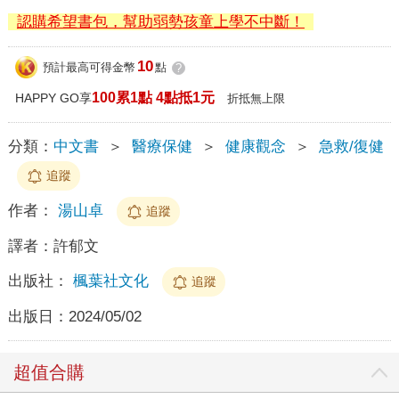
認購希望書包，幫助弱勢孩童上學不中斷！
10
預計最高可得金幣
點
?
100累1點 4點抵1元
HAPPY GO享
折抵無上限
分類：
中文書
＞
醫療保健
＞
健康觀念
＞
急救/復健
追蹤
作者：
湯山卓
追蹤
譯者：
許郁文
出版社：
楓葉社文化
追蹤
出版日：
2024/05/02
超值合購