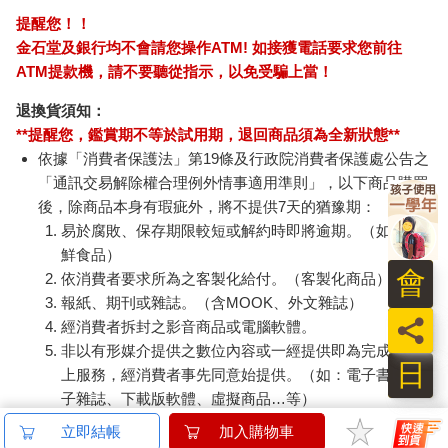
提醒您！！
金石堂及銀行均不會請您操作ATM! 如接獲電話要求您前往
ATM提款機，請不要聽從指示，以免受騙上當！
退換貨須知：
**提醒您，鑑賞期不等於試用期，退回商品須為全新狀態**
依據「消費者保護法」第19條及行政院消費者保護處公告之
「通訊交易解除權合理例外情事適用準則」，以下商品購買
後，除商品本身有瑕疵外，將不提供7天的猶豫期：
易於腐敗、保存期限較短或解約時即將逾期。（如：生
鮮食品）
會
依消費者要求所為之客製化給付。（客製化商品）
報紙、期刊或雜誌。（含MOOK、外文雜誌）
員
經消費者拆封之影音商品或電腦軟體。
非以有形媒介提供之數位內容或一經提供即為完成之線
日
上服務，經消費者事先同意始提供。（如：電子書、電
子雜誌、下載版軟體、虛擬商品…等）
已拆封之個人衛生用品。（如：內衣褲、刮鬍刀、除毛
立即結帳
加入購物車
刀…等）