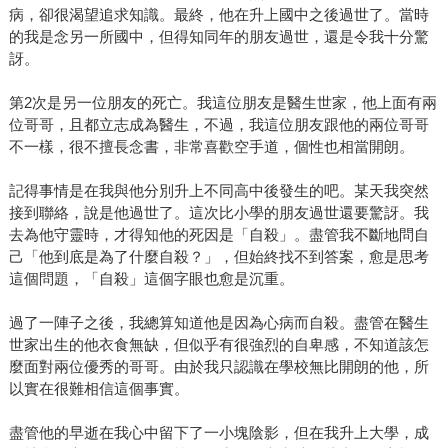
病，卻很渴望追求知識。最終，他在升上國中之後過世了。當時
的我是念另一所國中，但得知同年的朋友過世，還是令我十分驚
訝。
第2次是另一位朋友的死亡。我這位朋友是醫生世家，他上面有兩
位哥哥，且都立志成為醫生，不過，我這位朋友跟他的兩位哥哥
不一樣，很不擅長念書，非常喜歡空手道，個性也相當開朗。
記得事情是在我與他分別升上不同高中後發生的吧。某天我突然
接到聯絡，說是他過世了。這次比小學的朋友過世還要驚訝。我
去為他守靈時，才得知他的死因是「自殺」。盡管我不斷地問自
己「他到底是為了什麼自殺？」，但始終找不到答案，愈是思考
這個問題，「自殺」這個字眼也愈是沉重。
過了一陣子之後，我總算知道他是因為心病而自殺。盡管在醫生
世家出生的他衣食無缺，但似乎有很強烈的自卑感，不知道該怎
麼面對兩位優秀的哥哥。由於我只認識在學校無比開朗的他，所
以實在很難相信這個事實。
盡管他的早逝在我心中留下了一小塊陰影，但在我升上大學，成