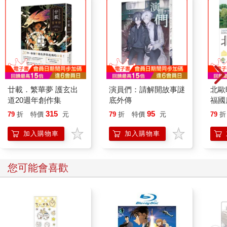
廿載．繁華夢 護玄出
演員們：請解開故事謎
北歐
道20週年創作集
底外傳
福國
315
95
79
折
特價
元
79
折
特價
元
79
折
加入購物車
加入購物車
您可能會喜歡