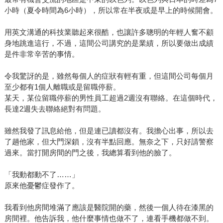
小時（夏令時間為6小時），所以常在半夜或是早上的時候開會。
用英文溝通的科技業聽起來很酷，也讓許多聰明的年輕人奮不顧
身地跳進這行，不過，這間公司講究的是業績，所以要做出成績
是件非常辛苦的事情。
令我驚訝的是，雖然每個人的症狀有輕有重，但這間公司每個月
至少都有1個人離職或是留職停薪。
某天，某位留職停薪的男性員工超過2週沒有聯絡。在這個時代，
長達2週失去聯絡絕對有問題。
雖然我發了訊息給他，但是連已讀都沒有。我擔心出事，所以去
了趟他家，但大門深鎖，沒有半點回應。無奈之下，只好請警察
過來。當打開房間的門之後，我總算看到他的臉了。
「我動都動不了……」
原來他憂鬱症發作了。
我看到他房間堆滿了應該是醫院開的藥，然後一個人待在漆黑的
房間裡。他告訴我，他什麼事情也做不了，連看手機都做不到。