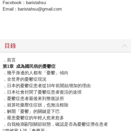
Facebook：baristahsu
Email：baristahsu@gmail.com
目錄
．前言
第1章 成為國民病的憂鬱症
．幾乎身邊的人都有「憂鬱」傾向
．全世界的憂鬱症現況
．日本的憂鬱症患者從10年前開始增加的理由
．日本社會封閉了憂鬱症患者復活的途徑
．憂鬱症患者最後來到整復診所
．就算吃藥壓住症狀，也無法根除
．解開「憂鬱」的關鍵是下巴
．罹患憂鬱症的年輕人愈來愈多
．自我檢測顳顎關節狀態，確認是否為憂鬱症潛在患者
□曾被家人說「會磨牙」