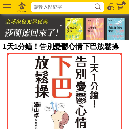
0
1天1分鐘！告別憂鬱心情下巴放鬆操