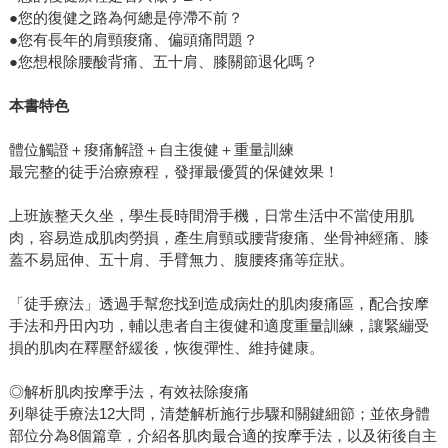
●您的復健之路為何總是停滯不前？
●您有長年的肩頸痠痛、偏頭痛問題？
●您想根除腰酸背痛、五十肩、膝關節退化嗎？
本書特色
體位觸證＋痠痛解證＋自主復健＋重量訓練
最完整的徒手治療療程，發揮最優質的保健效果！
上班族整天久坐，學生長時間滑手機，日常生活中不當使用肌
肉，容易造成肌肉勞損，產生肩頸或腰背痠痛、坐骨神經痛、膝
蓋不易屈伸、五十肩、手臂無力、腹腰疼痛等症狀。
「徒手療法」透過手幫您找到造成病灶的肌肉痠痛區，配合按摩
手法和丹田內功，輔以患者自主復健和適度重量訓練，讓緊繃受
損的肌肉在釋壓舒緩後，恢復彈性、維持健康。
◎解析肌肉按摩手法，有效祛除痠痛
列舉徒手療法12大問，清楚解析施行步驟和關鍵細節；並依身體
部位分為8個篇章，介紹各肌肉最合適的按摩手法，以及術後自主