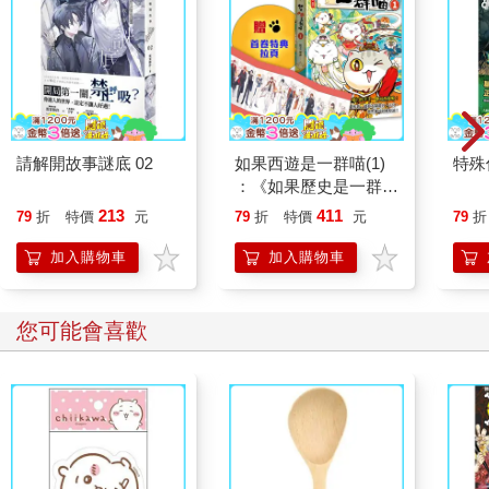
有彈性，和骨骼正位的情況下，經絡才能如河川般源源不斷的順
流，達到滋養大地，以利萬物生長的目的。
因此徒手治療的完整程序，應該是施作者、被施作者皆在正確的
吐納基礎下，進行肌肉的整復、骨骼的正位，一直到經絡的調
理，再加上自主復健運動以鞏固療效，並透過重量訓練，達到活
動時的彈性和行動時的平衡，就能讓身體得到真正的保健和復健
效果。
請解開故事謎底 02
如果西遊是一群喵(1)
特殊傳
：《如果歷史是一群
一個完整的徒手治療療程，必須包括以下4個步驟：
喵》作者最新力作，附
213
411
79
折
特價
元
79
折
特價
元
79
折
【首卷特典】拉頁
1 體位觸證
加入購物車
加入購物車
先找出痠痛證所屬的肌肉，再依該條肌肉的起止端，將體位調整
到適用於此肌肉伸展的體位，並進行起止端、動點或痠痛點的觸
證。
您可能會喜歡
仔細觀察紅潮最多出現在哪一個區塊，即能確實掌握痠痛點，以
進行整復。
2整復解證
從淺層肌群往深層肌群漸層處理。在整復時，必須選擇一個讓被
施作者舒服，且自己操作又不費力的互動體位，用勁而不用蠻