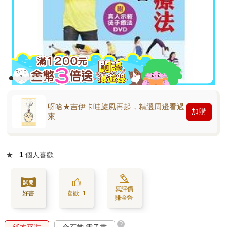
呀哈★吉伊卡哇旋風再起，精選周邊看過
加購
來
★
1
個人喜歡
寫評價
好書
喜歡+1
賺金幣
?