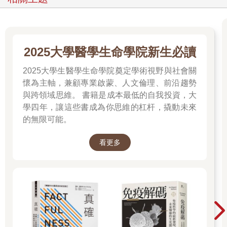
5減緩老化、失憶
6讓思緒明快，決策更加敏銳
7強化抗壓和紓壓能力
8提升邏輯和水平思考（創造性思考）能力
9培養不屈不撓的運動精神
2025大學醫學生命學院新生必讀
10 面對資訊爆炸的時代，能在充分有氧的狀態下，更有效率的篩
2025大學生醫學生命學院奠定學術視野與社會關
選出真正所需的資訊。
懷為主軸，兼顧專業啟蒙、人文倫理、前沿趨勢
在最大耗氧量（從事最激烈運動下，組織細胞所能消耗或利用氧
與跨領域思維。 書籍是成本最低的自我投資，大
的最大值）的支撐下，內功徒手療法（中極內功）不但可以增加
學四年，讓這些書成為你思維的杠杆，撬動未來
心肺輸氧至肌肉的最大量，若能再配合重量訓練和肌肉的耐力訓
的無限可能。
練（針對肌力、爆發力、體力和速度的改善），便能盡其功，取
得生理上完全的整復。
看更多
長期勞損，或激烈運動損傷後的藥物治療，或許能暫時緩解疼
痛，但卻可能會延緩復原時間，或因此忽略原本損傷的部位，而
形成慣性的運動傷害，積勞成疾，衍生成身體真正的病痛。因此
徒手療法的4個步驟：從他助到自助，才是真正的復健之道。
Q2 「徒手療法」是推拿嗎？
A：「推拿」著重經絡或穴位，