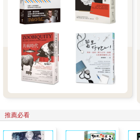
「徒手療法」須先進行肌肉整復、骨骼正位，再調理經絡
徒手療法和推拿，是不同時期的說法，基本上講的是同一件事。
但是在觀念上，本書所提及的「徒手療法」，和目前坊間常見的
推拿有很大的差異。現在坊間所稱的推拿，多半以「經絡」或
「穴位」來進行推拿、按摩手法上的施術點。而「徒手療法」的
施術者，必須確實瞭解人體的肌肉和骨骼，先進行肌肉的整復、
骨骼的正位，再進一步調理經絡。
因為「經絡」是氣在體內運行的無形路徑，它會隨著骨骼的偏
位、局部肌肉的緊繃，或病灶的產生而改變其路徑。唯有在骨骼
正位，肌肉恢復應有的彈性下，才能確實發揮修復損傷部位，和
調理經絡的功效。
Q3 「徒手療法」包含哪些步驟？
A：透過體位觸證、整復解證、自主復健、重量訓練4大步驟，
讓身體得到真正的保健和復健
推薦必看
一般人對於徒手治療的觀念，往往仍停留在按摩和推拿肌肉，使
其放鬆的觀念上，總以為只有調理經絡，才是對身體的真正治
療。殊不知要讓經絡能循著正常的通路而行，必須要在肌肉正常