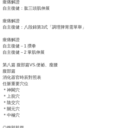
痠痛解證
自主復健：肱三頭肌伸展
痠痛解證
自主復健：八段錦第3式「調理脾胃需單舉」
痠痛解證
自主復健－1 攢拳
自主復健－2 掌肌伸展
第八篇 腹部篇VS.便祕、瘦腰
腹部篇
消化器官時辰對照表
任脈重要穴位
＊神闕穴
＊上脘穴
＊陰交穴
＊關元穴
＊中極穴
◎腹部肌群