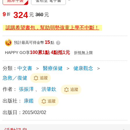
紙本平裝
金石堂 電子書
324
9
折
元
360
元
認購希望書包，幫助弱勢孩童上學不中斷！
15
預計最高可得金幣
點
?
100累1點 4點抵1元
HAPPY GO享
折抵無上限
分類：
中文書
＞
醫療保健
＞
健康觀念
＞
急救／復健
追蹤
作者：
張振澤
、
洪肇欽
追蹤
出版社：
康鑑
追蹤
出版日：
2015/02/02