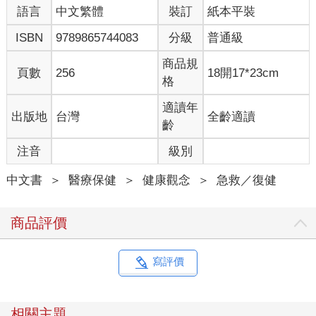
語言
中文繁體
裝訂
紙本平裝
重量訓練可以讓肌肉接受不熟悉的施力強度， 並促使肌肉中高度
分化的衛星細胞（Satellite cell）盡快前往肌凝蛋白和肌動蛋白之
ISBN
9789865744083
分級
普通級
間滑動而導致纖維磨損的受損部位，並融進受損肌肉纖維內，使
其再生而變得更強壯。
商品規
頁數
256
18開17*23cm
針對中老年人而言，重量訓練可以有效預防肌肉減少症
格
（Sarcopenia）和骨質疏鬆症（因重量訓練中的爆發力，能讓骨
質的密度增加）。另外美國糖尿病協會經實驗證實：重量訓練能
適讀年
出版地
台灣
全齡適讀
讓肌肉消耗所儲存的血糖，將身體對於葡萄糖的需要轉向血液，
齡
這也是一種有效控制糖尿病的運動療法。
注音
級別
❖強壯身體，兼具健腦功效
中文書
＞
醫療保健
＞
健康觀念
＞
急救／復健
羅馬詩人尤維納利斯（D.J.Juvenālis）曾說：堅強的心智，存在
於強壯的身體之內。自主復健和重量訓練的運動，平時不但可以
保健身體，同時更能因應人生各階段需要，進而產生保健腦部的
商品評價
作用：
1刺激腦部的新生細胞
寫評價
2強化已存在的細胞
3改善情緒
4有助大腦進行多功能處理
相關主題