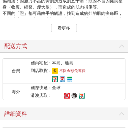
偏頭痛；因施力不當的勞損所造成的五十肩；或因不當的健美塑
身（收腹、縮臀、瘦大腿），而造成的肌肉損傷等。
不同的「證」都可藉由手的觸證，找到造成病灶的肌肉痠痛區，
配合以手為術，和發自中極的內功，來進行「解證」；之後患者
再進行自主復健和重量訓練，即能達到保健效果。
看更多
本書所介紹的內容，都是一般人在日常生活中最容易發生的勞
損，或復健後特別需要保健的基礎療法。一旦亞健康的「證」轉
變為疾病的「症」時，還是要配合醫師所指示的療程和相關檢測
配送方式
一起施作，相信必能縮短復健的療程，讓患者盡快恢復健康，迎
向全新生活。
國內宅配：本島、離島
❖自主運動可消除肥胖、促進代謝
到店取貨：
台灣
不限金額免運費
觸證和整復的解證，皆需要發自於中極的內功，創造出「運動
心」：增加輸入動脈的血流量，並促進血液循環，減少心臟收縮
國際快遞：全球
的次數，讓更多的血液流入肺臟。不但能強化心肺功能，同時能
海外
促進心血管的暢通，使血管保持彈性，並增生動脈延伸到肌肉的
港澳店取：
毛細血管（微血管），以舒緩動脈在運動時的血流量。
自主運動可以幫助強化四肢，不但能讓肌肉取代脂肪，更可消除
詳細資料
肥胖，促進新陳代謝。尤其是針對核心肌肉群伸展和強化的運
動，不但能強健肌肉，維持健美的體態和曲線，更重要的是能維
持脊椎的穩定性，讓人在運動時，展現出優雅從容的動態平衡。