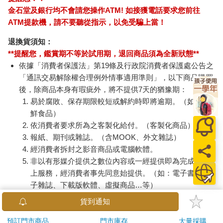
金石堂及銀行均不會請您操作ATM! 如接獲電話要求您前往
人類的生存和活動，全都要藉由肌肉來維持，五臟六腑是藉由
「平滑肌」、「心肌」來活動運轉，四肢和軀幹則是透過「骨骼
ATM提款機，請不要聽從指示，以免受騙上當！
肌」來活動。
退換貨須知：
肌肉的痠痛，在有氣滯區域的反應為「痠」，久滯的氣會造成血
**提醒您，鑑賞期不等於試用期，退回商品須為全新狀態**
瘀塞而形成痛」。在肌肉的痠痛點或區域，通常都會有明顯氣滯
形成的「結氣」，或因為瘀血或肌肉僵化而產生的硬結。
依據「消費者保護法」第19條及行政院消費者保護處公告之
「通訊交易解除權合理例外情事適用準則」，以下商品購買
❖觸證按摩技法，可改善受傷骨骼肌
後，除商品本身有瑕疵外，將不提供7天的猶豫期：
在骨骼肌上的處理，可直接藉由手的觸證和按摩推拿的技法，針
易於腐敗、保存期限較短或解約時即將逾期。（如：生
對受傷的骨骼肌進行改善處理。但對於五臟六腑的肌肉所造成的
鮮食品）
功能退化、抵抗力和免疫力衰退，以至於細菌入侵，或排毒代謝
依消費者要求所為之客製化給付。（客製化商品）
能力失調所導致的慢性病，就需要透過內在經絡和肌肉、骨關節
報紙、期刊或雜誌。（含MOOK、外文雜誌）
的活動，來擔負起保健、復健的重責大任。
經消費者拆封之影音商品或電腦軟體。
輕緩從容的吐納可以放鬆骨骼肌，平滑肌的放鬆，就得透過由外
非以有形媒介提供之數位內容或一經提供即為完成之線
氣入丹田至中極轉換的內炁而產生的電磁力來解證，這就是徒手
上服務，經消費者事先同意始提供。（如：電子書、電
療法施治的重點。
子雜誌、下載版軟體、虛擬商品…等）
一旦生病還是要求助於專業醫師，以完整科學的醫療系統來診
治。徒手療法雖為中華民族醫術的精華之一，然而長久以來未能
已拆封之個人衛生用品。（如：內衣褲、刮鬍刀、除毛
貨到通知
普遍推廣，且疏於更精進的研究和人才培養，在缺乏大環境的支
刀…等）
持和科學化的管理下，只能依個人自發性的鑽研、內化以求精
若非上列種類商品，均享有到貨7天的猶豫期（含例假
預訂門市商品
門市庫存
大量採購