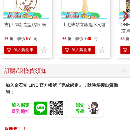
力，從與被施作者吐納的共鳴開始，用化氣為勁的共振來解證。
解證之後，再針對其相關的穴位、經絡進行調理，才能發揮治療
的功效！
吉伊卡哇 造型貼紙-粉
山毛櫸站立飯匙-3入組
ONE
3自主復健
(首刷
要讓每一個治療動作皆能盡其功，患者本身的自主復健是首要關
67
788
96
折
特價
元
66
折
特價
元
85
折
鍵，因為處理出的氣滯血瘀，和更深層粘連的氣血，仍必須藉由
正確的調息，配合自主復健的動作，循著代謝的管道排出體外；
加入購物車
加入購物車
尤其很多肌肉位於體內深層的部位，是施作者觸摸不到的。
4重量訓練
訂購/退換貨須知
損傷的肌肉要完全恢復，須先讓緊繃的肌肉透過施治，達到放鬆
的狀態，將粘連的氣血代謝、排出體外。不過損傷的肌肉要真正
恢復正常，必須要讓肌肉透過適度的重量訓練以恢復彈性。當肌
加入金石堂 LINE 官方帳號『完成綁定』，隨時掌握出貨動
肉具有彈性時，不但能保護到骨骼，還能讓動作更靈活。
態：
Q3 人會生病是「勞累損傷」長期累積所致？
A：人會生病，除先天和遺傳因素外，絕大部分起因於勞損的累
積，加上對積勞的忽視，造成一次次的勞損累積，最後成為損傷
的「疾」，再轉變為「病」
提醒您！！