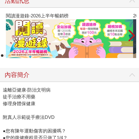
活動訊息
閱讀漫遊錄-2026上半年暢銷榜
2
內容簡介
遠離亞健康‧防治文明病
徒手治療不用藥
修理身體保健康
附真人示範徒手療法DVD
●您有陳年運動傷害的困擾嗎？
●您的復健療程是否只做了1/4？