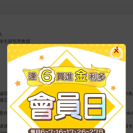
人
衛生研究所教授
論辯的讀者而言，本書提供嗆辣帶勁的庶民論述，從專利與壟斷的角
國立陽明交通大學科技與社會研究所／公共衛生研究所教授
須閱讀的一本書。」——泰莉．史利琴邁爾（Terri Schlichenme
講述了這段歷史，告訴我們制度化的科學和醫學自20世紀初以來發
gressive）