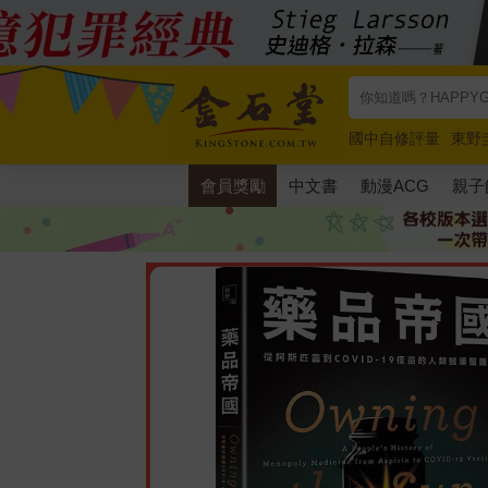
國中自修評量
東野
唯紅花綻放
奧德賽
會員獎勵
中文書
動漫ACG
親子