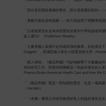
「部分是智慧財產權的歷史，部分是嚴厲的批判⋯⋯柴契克
「勇氣可嘉的及時提醒⋯⋯有力地說明了將醫學知識變成私
「記者柴契克在這本內容豐富的著作中帶領讀者穿越
版人週刊》（Publishers Weekly）
「大量美國人負擔不起持續高漲的藥價，在此情況下，
Doggett），眾議院歲入衛生小組委員會主席（House Ways an
「耐人尋味。《藥品帝國》巧妙地解釋了大藥廠如何有
持的研究工作。對那些想瞭解這一切如何發生的人來說，這本書
Pharma Broke American Health Care and How We
「《藥品帝國》既是一部知識性歷史，也是一場揭露⋯
（Jacobin）
「（本書）審視公共研究被用於私人利益的漫長且令人憤怒