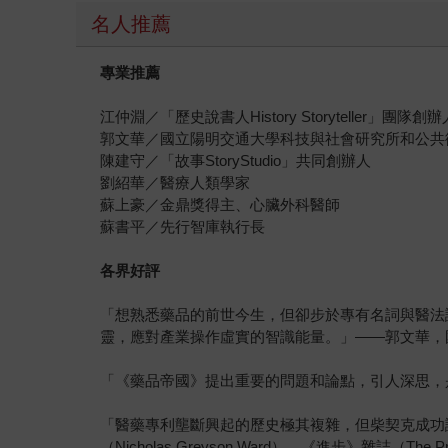
名人推薦
專業推薦
江仲淵／「歷史說書人History Storyteller」團隊創辦
郭文華／國立陽明交通大學科技與社會研究所和公共
陳建守／「故事StoryStudio」共同創辦人
劉紹華／醫療人類學家
蘇上豪／金鼎獎得主、心臟外科醫師
蘇書平／先行智庫執行長
各界好評
「想熟悉藥品的前世今生，但卻步於專有名詞與醫法
靈，應對產業操作虛實的智識能量。」——郭文華，
「《藥品帝國》提出重要的問題和論點，引人深思，是你現在必
「醫藥專利壟斷興起的歷史極其複雜，但柴契克成功
（Nicholas Greyson Ward），《進步》雜誌（The Pro