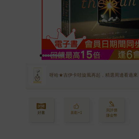
呀哈★吉伊卡哇旋風再起，精選周邊看過來
寫評價
好書
喜歡+1
賺金幣