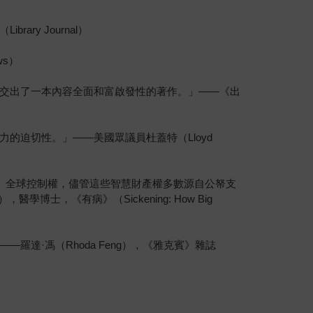
y Journal）
ws）
交出了一本內容全面和富啟發性的著作。」——《出
的迫切性。」——美國眾議員杜蓋特（Lloyd
產』全球控制權，儘管這些智慧財產權多數源自公帑支
士，《有病》（Sickening: How Big
達·馮（Rhoda Feng），《雅克賓》雜誌