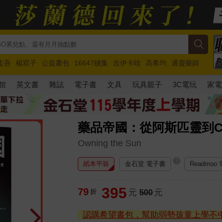
圭吾
楊双子
公益書包
16647續集
吉伊卡哇
高希均
通靈藥師
路邊攤新作
馬斯克
玩具總動員5
超慢跑
館
英文書
雜誌
電子書
文具
玩具親子
3C電玩
家
藥品帝國：從阿斯匹靈到CO
Owning the Sun
?
紙本平裝
金石堂 電子書
Readmoo
395
79
折
元
500
元
認購希望書包，幫助弱勢孩童上學不