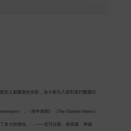
度切入製藥業的光影，為大家注入面對當代醫藥巨
yer），《哥申新聞》（The Goshen News）
生了多大的變化。」——尼可拉斯．格雷森．華德