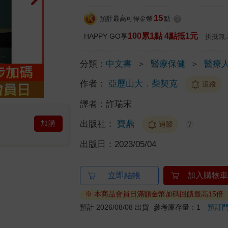
15
預計最高可得金幣
點
?
100累1點 4點抵1元
HAPPY GO享
折抵無
分類：
中文書
＞
醫療保健
＞
醫療
作者：
亞歷山大．柴契克
追蹤
譯者：
許瑞宋
出版社：
寶鼎
加購
追蹤
?
出版日：
2023/05/04
立即結帳
加入購物車
※ 本商品會員日滿額金幣加碼回饋最高15倍
預計 2026/08/08 出貨
參考庫存量：1
預訂