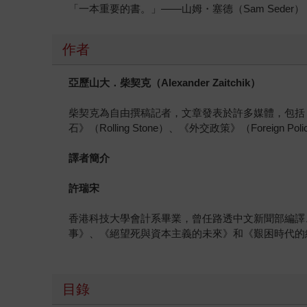
「一本重要的書。」——山姆・塞德（Sam Seder），pod
作者
亞歷山大．柴契克（
Alexander Zaitchik
）
柴契克為自由撰稿記者，文章發表於許多媒體，包括《國家》（The
石》（Rolling Stone）、《外交政策》（Foreign 
譯者簡介
許瑞宋
香港科技大學會計系畢業，曾任路透中文新聞部編譯
事》、《絕望死與資本主義的未來》和《艱困時代的經濟學思考》等
目錄