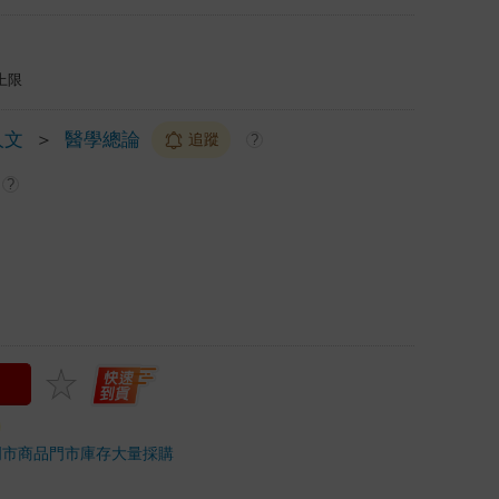
上限
人文
＞
醫學總論
追蹤
?
?
門市商品
門市庫存
大量採購