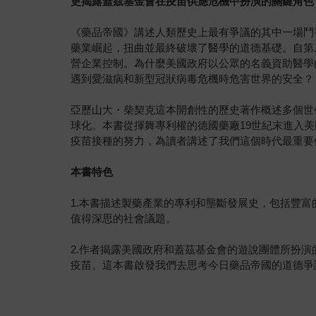
更揭露蓋茲基金會在疫苗供應危機中扮演的關鍵角色
《藥品帝國》講述人類歷史上最有爭議的其中一場鬥
藥業崛起，扭曲並最終破壞了醫學的道德基礎。自第
營企業控制。為什麼美國政府以公眾的名義資助醫學
遇到愛滋病和新型冠狀病毒危機時危害世界的安全？
亞歷山大・柴契克這本開創性的歷史著作概述多個世
球化。本書從揮舞專利權的德國藥廠19世紀末進入
疫苗接種的努力，為讀者講述了我們這個時代最重要
本書特色
1.本書描述製藥產業的專利和壟斷發展史，包括豐
值得深思的社會議題。
2.作者揭露美國政府和蓋茲基金會的遊說團體所扮演
疫苗。這本書啟發我們去思考今日藥品帝國的道德爭