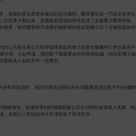
！
爭，其標的是生產救命藥品的合法權利。醫學最初是一門追求改善全
二次世界大戰以來，美國政府資助的研究促成了多數重大醫學突破，
的發展，卻把醫學研究成果的獨家權利送給製藥公司？這種制度如何
代的公共衛生和公共科學倡導者如何致力抗衡大藥廠和它們在政府中
美國市場、引起爭議，講到眼下製藥業如何與慈善組織（包括影響力
但最鮮為人知的其中一段歷史。
富的史料和知識性，探討疾病所反映出的全球醫療資源分配不均的殘
的關鍵角色，從擁有專利的德國製藥公司在19世紀後期進入美國，到當
議，並探討人類該如何在全球框架下尋求共存。