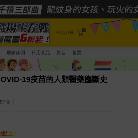
0
登入/註冊
電
居家休閒
日用食品
影音
售票
VID-19疫苗的人類醫藥壟斷史
 電子書
中斷！