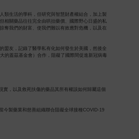
人類生活的學科，但研究與智慧財產權結合，加上製
但相關藥品往往完全由哄抬藥價、國際野心日盛的私
掠奪我們的財富、使我們難以有效應對危機，以及在
的盟友，記錄了醫學私有化如何發生於美國，然後全
龐大的蓋茲基金會）合作，阻礙了國際間促進新冠病毒
酷現實，以及救死扶傷的藥品其所有權該如何歸屬這個
今製藥業和慈善組織聯合阻礙全球接種COVID-19