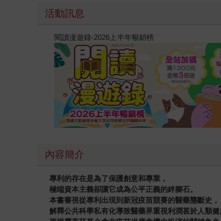
活動訊息
閱讀漫遊錄-2026上半年暢銷榜
內容簡介
專利的存在是為了保護創意和專業，
極端資本主義卻讓它成為公平正義的絆腳石。
本書審視從專利出現到新冠疫苗競賽的醫藥壟斷史，
解釋公共科學私有化導致醫藥界重視利潤甚於人類健