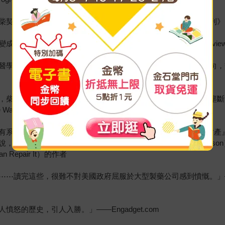
這本書內容豐富，讀來令人深感不安。」——《圖書館期刊》（Librar
人智慧財產為何危險。」——《科克斯書評》（Kirkus Revie
醫學專利歷史的迷宮⋯⋯柴契克講述了大量歷史，但從未迷失方向，
柴契克這本關於大藥廠崛起的精闢歷史著作說明了限制製藥業壟斷力
d Means Health Subcommittee Chair）
系統地取得製造新藥（例如COVID-19疫苗）所需要的『智慧財
是必讀之作。」——約翰．阿伯拉姆森（John Abramson），醫學博
 Can Repair It）的作者
⋯讀完這些，很難不對美國政府屈服於大型製藥公司感到憤慨。」——羅
的歷史，引人入勝。」——Engadget.com