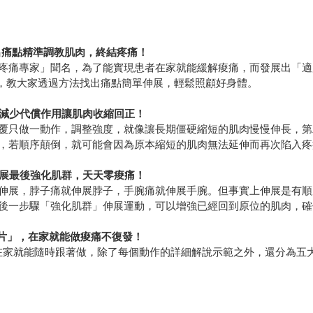
出痛點精準調教肌肉，終結疼痛！
疼痛專家」聞名，為了能實現患者在家就能緩解痠痛，而發展出「適
大眾，教大家透過方法找出痛點簡單伸展，輕鬆照顧好身體。
減少代償作用讓肌肉收縮回正！
覆只做一動作，調整強度，就像讓長期僵硬縮短的肌肉慢慢伸長，第
，若順序顛倒，就可能會因為原本縮短的肌肉無法延伸而再次陷入疼
伸展最後強化肌群，天天零痠痛！
伸展，脖子痛就伸展脖子，手腕痛就伸展手腕。但事實上伸展是有順
後一步驟「強化肌群」伸展運動，可以增強已經回到原位的肌肉，確
影片」，在家就能做痠痛不復發！
者在家就能隨時跟著做，除了每個動作的詳細解說示範之外，還分為五