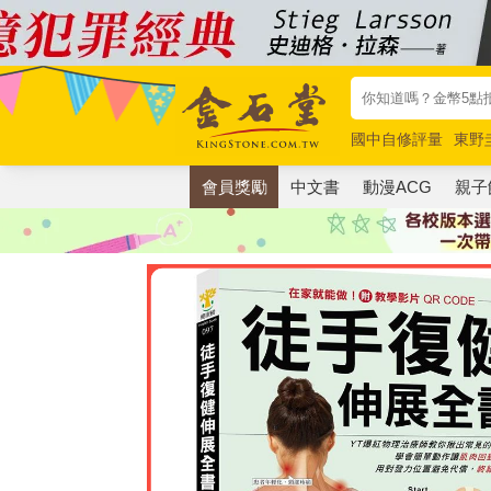
國中自修評量
東野
唯紅花綻放
奧德賽
會員獎勵
中文書
動漫ACG
親子