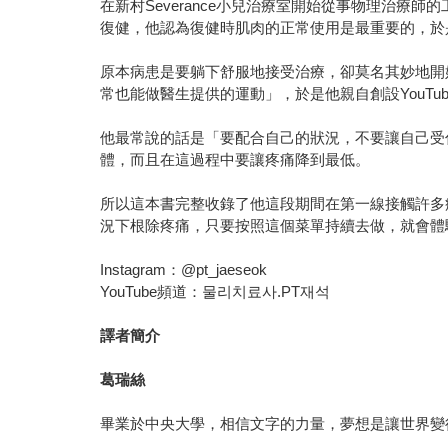
在新村Severance小兒治療室開始從事物理治
復健，他認為復健時肌肉的正常使用是最重要的，於
原本病患是要躺下舒服地接受治療，卻莫名其妙地開
常也能做醫生提供的運動」，於是他親自創設YouT
他最常說的話是「要配合自己的狀況，不要讓自己受
體，而且在這過程中要讓疼痛降到最低。
所以這本書完整收錄了他這段期間在第一線接觸許多
況下根除疼痛，只要按照這個菜單持續去做，就會體
Instagram：@pt_jaeseok
YouTube頻道：물리치료사.PT재석
譯者簡介
葛瑞絲
畢業於中央大學，相信文字的力量，夢想是讓世界變得更好。