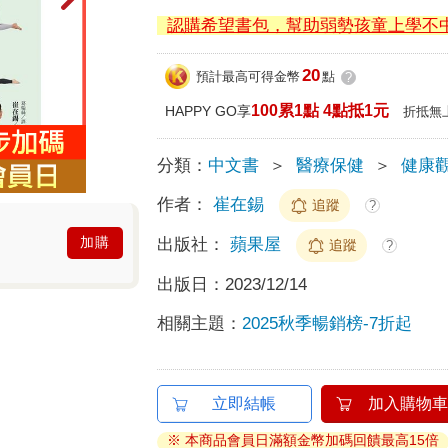
認購希望書包，幫助弱勢孩童上學不
20
預計最高可得金幣
點
?
100累1點 4點抵1元
HAPPY GO享
折抵無
分類：
中文書
＞
醫療保健
＞
健康
作者：
崔在錫
追蹤
?
加購
出版社：
蘋果屋
追蹤
?
出版日：
2023/12/14
相關主題：
2025秋季暢銷榜-7折起
立即結帳
加入購物車
※ 本商品會員日滿額金幣加碼回饋最高15倍