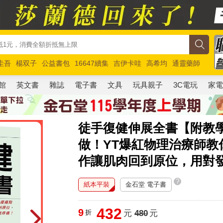
圭吾
楊双子
公益書包
16647續集
吉伊卡哇
高希均
通靈藥師
路邊攤新作
馬斯克
玩具總動員5
超慢跑
館
英文書
雜誌
電子書
文具
玩具親子
3C電玩
家
徒手復健伸展全書【附教學
做！YT爆紅物理治療師
作讓肌肉回到原位，用對
?
紙本平裝
金石堂 電子書
432
9
折
元
480
元