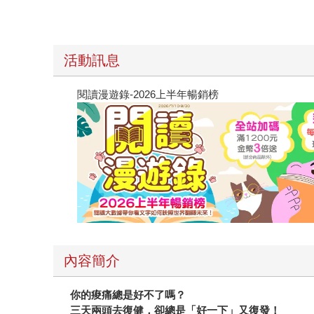
活動訊息
閱讀漫遊錄-2026上半年暢銷榜
內容簡介
你的痠痛總是好不了嗎？
三天兩頭去復健，卻總是「好一下」又復發！