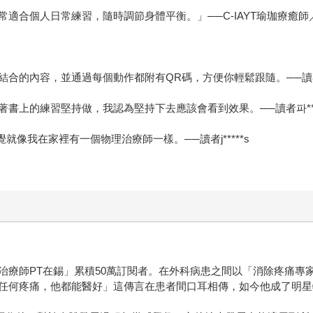
適合個人日常練習，隨時調節身體平衡。」──C-IAYT瑜珈療癒師
結合的內容，並通過每個動作都附有QR碼，方便你輕鬆跟隨。──讀
著書上的練習堅持做，我認為堅持下去應該會看到效果。──讀者파*
就像我在家裡有一個物理治療師一樣。──讀者j*****s
治療師PT在錫」累積50萬訂閱者。在外科病患之間以「消除疼痛專
任何疼痛，他都能醫好」這傳言在患者間口耳相傳，如今他成了明星