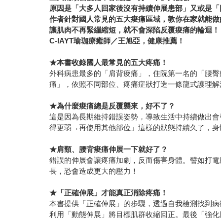
原因是「大多人回家後沒有持續伸展患部」又或是「
作者針對國人常見的五大痠痛區域，教你在家就能做
讓肌肉不再緊繃縮短，就不會深陷反覆痠痛的輪迴！
C-IAYT
瑜珈療癒師／王旭亞，健康推薦！
★
本書收錄國人最常見的五大疼痛！
外科病患最多的「肩背痠痛」，住院第一名的「腰臀
痛」，依照不同部位、疼痛症狀打造一條龍式護理解
★
為什麼痠痛總是反覆襲來，好不了？
這是因為長期維持錯誤姿勢，導致生活中持續做出會
得更弱→再使用其他部位」這樣的狀態持續久了，身
★
肩頸、腰背痠痛伸展一下就好了？
錯誤的伸展會讓疼痛加劇，反而傷害身體。譬如打電
長，恐會造成更大的壓力！
★
「正確伸展」才能真正消除疼痛！
本書提供「正確伸展」的步驟，透過自我檢測找到病
利用「動態伸展」將目標肌群收縮回正。最後「強化