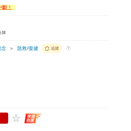
中斷！
上限
觀念
＞
急救/復健
追蹤
?