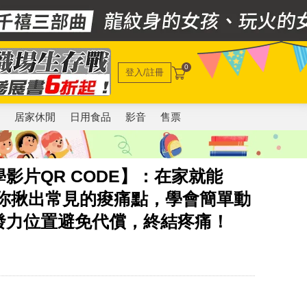
0
登入/註冊
電
居家休閒
日用食品
影音
售票
影片QR CODE】：在家就能
教你揪出常見的痠痛點，學會簡單動
發力位置避免代償，終結疼痛！