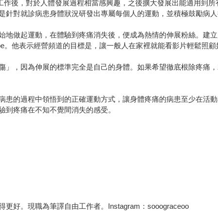
療師的工作後，對於人體發展過程相當感興趣，之後擴大發展出能適用到
是針對就診病患身體狀況研發出專屬每個人的運動，並積極鼓勵病人
始地做起運動，在體驗到疼痛消失後，便成為熱情的伸展粉絲。建立
ube。他表示經營頻道的目標是，讓一般人在家裡就能看影片輕鬆照
傷」，因為伸展的標準完全是自己的身體。如果希望徹底根除疼痛，
病患的過程中領悟到的正確運動方式，讓身體疼痛的病患至少在活動
驗到疼痛在不知不覺間消失的感受。
現職為筆譯自由工作者。Instagram：sooograceoo