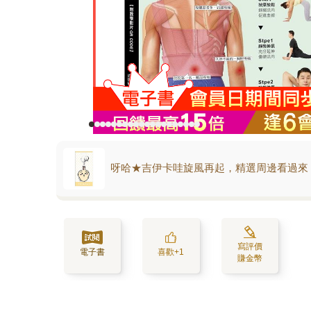
呀哈★吉伊卡哇旋風再起，精選周邊看過來
寫評價
電子書
喜歡+1
賺金幣