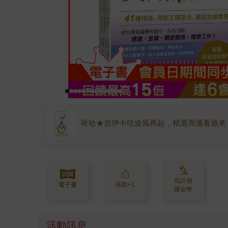
呀哈★吉伊卡哇旋風再起，精選周邊看過來
寫評價
電子書
喜歡+1
賺金幣
活動訊息