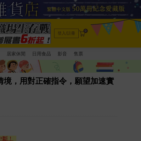
0
登入/註冊
電
居家休閒
日用食品
影音
售票
情境，用對正確指令，願望加速實
中斷！