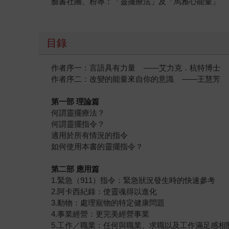
臉書社團、粉專：「靈擺療法」及「馬雅心能量」
目錄
作者序一：言語具有力量 ——艾力克．杭特博士
作者序二：改變的能量來自你的意識 ——王慧芳
第一部 理論篇
何謂靈擺療法？
何謂靈擺指令？
適用於所有情況的指令
如何使用本書的靈擺指令？
第二部 應用篇
1.緊急（911）指令：緊急狀況發生時的快速參考
2.阿卡西紀錄：使靈魂得以進化
3.動物：處理寵物的特定健康問題
4.事業經營：更完美經營事業
5.工作／職業：任何與職業、求職以及工作滿足感相