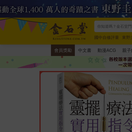
國中自修評量
東野
唯紅花綻放
奧德賽
會員獎勵
中文書
動漫ACG
親子