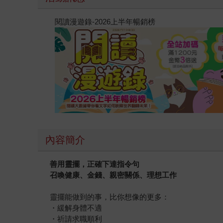
閱讀漫遊錄-2026上半年暢銷榜
內容簡介
善用靈擺，正確下達指令句
召喚健康、金錢、親密關係、理想工作
靈擺能做到的事，比你想像的更多：
・緩解身體不適
・祈請求職順利