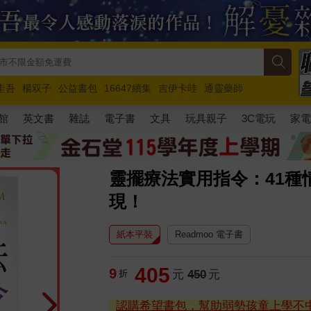
圭吾
楊双子
公益書包
16647續集
吉伊卡哇
通靈藥師
路邊攤新作
馬斯克
玩具總動員5
超慢跑
館
英文書
雜誌
電子書
文具
玩具親子
3C電玩
家
靈擺療法實用指令：41種
現！
紙本平裝
Readmoo 電子書
405
9
折
元
450
元
認購希望書包，幫助弱勢孩童上學不