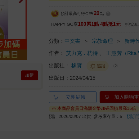
20
預計最高可得金幣
點
?
100累1點 4點抵1元
HAPPY GO享
折抵無
分類：
中文書
＞
宗教命理
＞
新時
作者：
艾力克．杭特
、
王慧芳（Rita 
出版社：
橡實
追蹤
?
加購
出版日：
2024/04/15
立即結帳
加入購物車
※ 本商品會員日滿額金幣加碼回饋最高15倍
預計 2026/08/07 出貨
參考庫存量：5
預訂