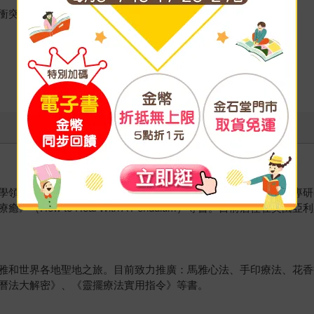
衝突。」
學領域屢獲殊榮後，完全覺醒於自己的靈性道路。此後，致力於專研
ow to Heal With A Pendulum）等書。目前居住在美國
雅和世界各地聖地之旅。目前致力推廣：馬雅心法、手印療法、花香
曆法大解密》、《靈擺療法實用指令》等書。