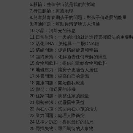
6.脈輪：整個宇宙就是我們的脈輪
7.行星脈輪：療癒地球
8.兒童與青春期孩子的問題：對孩子傳送愛的能量
9.溝通問題：幫助你清楚地與人溝通
10.水晶：消除光的訊息
11.日常生活：一天的開始就是進行靈擺療法的重要
12.活化DNA：脈輪與十二股DNA鏈
13.情緒問題：促進情緒健康和幸福
14.臨終療癒：化解過去任何未解的議題
15.食物和飲料：提供能量給食物和飲料
16.地磁壓力：讓房子更適合人居住
17.外靈問題：提高自己的意識
18.健康問題：開始自我療癒
19.假期：傳送愛的時機
20.住家問題：調整住家的能量
21.順勢療法：從靈擺中受益
22.內在小孩：找回內在小孩的活力
23.業力問題：處理人際衝突
24.法律／訴訟：得到最好的結局
25.尋找失物：尋回期待的人事物