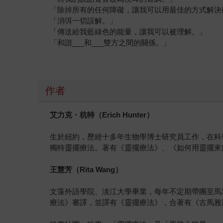
「除掉所有的任何障礙，讓我可以用最佳的方式解決
「消弭一切誤解。」
「傳送給我藍綠色的能量，讓我可以被理解。」
「和諧___和___雙方之間的關係。」
作者
艾力克・杭特（
Erich Hunter
）
生於紐約，歷經十多年生物學博士研究員工作，在科
獨特靈擺療法。著有《靈擺療法》、《如何用靈擺來療癒》（H
王慧芳（
Rita Wang
）
文藻外語學院、淡江大學畢業，每年不定期帶團至馬
療法》審譯，並譯有《靈擺療法》，合著有《古馬雅