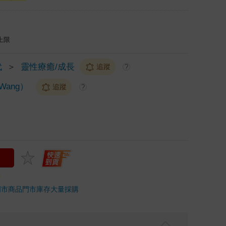
上限
代
＞
靈性療癒/成長
追蹤
?
Wang）
追蹤
?
門市商品
門市庫存
大量採購