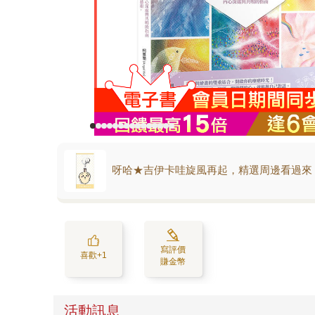
呀哈★吉伊卡哇旋風再起，精選周邊看過來
寫評價
喜歡+1
賺金幣
活動訊息