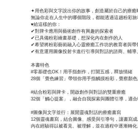
✦用色彩與文字說出你的故事，創造屬於自己的療癒
無論你走在人生中的哪個階段，都能透過這趟粉彩旅
♥給這樣的你：
✔對牌卡應用與藝術創作有興趣的探索者
✔已具備粉彩繪畫基礎，想深化內在創作的人
✔希望將粉彩藝術融入心靈療癒工作坊的教育者與帶
✔有意運用圖像投射卡進行引導與對話的諮商、輔導
本書特色
#零基礎也OK！用手指創作，打開五感，釋放情緒
28個「覺色練習」帶領你用手指觸摸粉彩，覺察顏
#結合粉彩與牌卡，開啟創作與對話的雙重療癒
32個「觸心提案」，融合自我探索與團體引導，適
#圖像與文字並行：展開靈魂對話的療癒書寫
12個靈魂書寫，結合圖像、感受與引導句，讓書寫
內在經驗得以被看見、被理解，並在過程中逐漸轉化