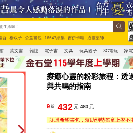
圭吾
楊双子
公益書包
16647續集
吉伊卡哇
通靈藥師
路邊攤新作
馬斯克
玩具總動員5
超慢跑
館
英文書
雜誌
電子書
文具
玩具親子
3C電玩
家
療癒心靈的粉彩旅程：透
與共鳴的指南
432
9
折
元
480
元
認購希望書包，幫助弱勢孩童上學不