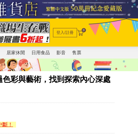
0
登入/註冊
電
居家休閒
日用食品
影音
售票
過色彩與藝術，找到探索內心深處
中斷！