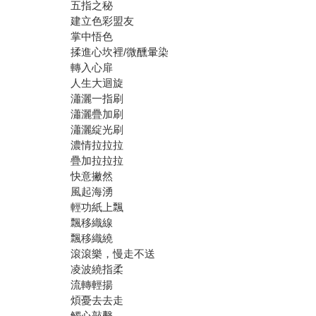
五指之秘
建立色彩盟友
掌中悟色
揉進心坎裡/微醺暈染
轉入心扉
人生大迴旋
瀟灑一指刷
瀟灑疊加刷
瀟灑綻光刷
濃情拉拉拉
疊加拉拉拉
快意撇然
風起海湧
輕功紙上飄
飄移織線
飄移織繞
滾滾樂，慢走不送
凌波繞指柔
流轉輕揚
煩憂去去走
觸心敲擊