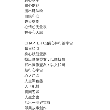
觸心點點
灑出魔法粉
白痕印心
鋒痕刻劃
心情粉氏量表
拉長心天線
CHAPTER 02觸心神行繪宇宙
每日指引
身心狀態覺察
找出圖像盟友：以圖找圖
找出圖像盟友：以文找圖
航行心宇宙
心之時區
人生調色盤
人卡配對
拼圖遊戲
人生之書
活出一部好電影
即興故事創作