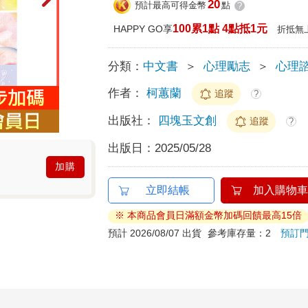
20
預計最高可得金幣
點
?
100累1點 4點抵1元
HAPPY GO享
折抵無
分類：
中文書
＞
心理勵志
＞
心理諮
作者：
柯蕙蘭
追蹤
?
出版社：
四塊玉文創
追蹤
?
出版日：
2025/05/28
加購
立即結帳
加入購物車
※ 本商品會員日滿額金幣加碼回饋最高15倍
預計 2026/08/07 出貨
參考庫存量：2
預訂