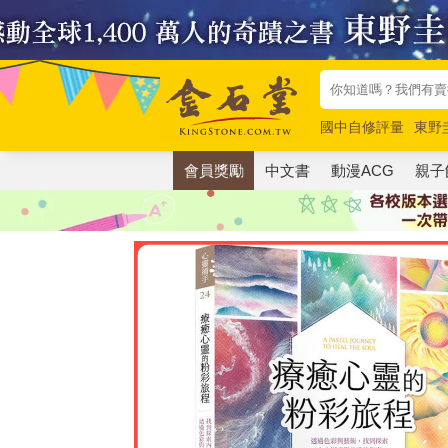
國中自修評量
東野
唯紅花綻放
奧德賽
會員獎勵
中文書
動漫ACG
親子