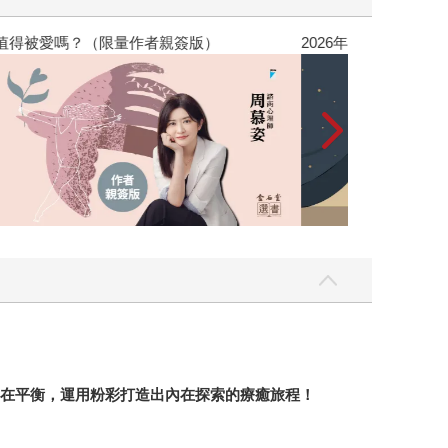
，我還值得被愛嗎？（限量作者親簽版）
2026年8月金
建內在平衡，運用粉彩打造出內在探索的療癒旅程！