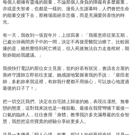
每個人都擁有靈魂的能量，不論那個人身負的障礙有多麼嚴重，
亦或是失智者，也都是一樣的。漫長人生謝幕時，人們會把生命
的能量交接下去，那種場面絕非悲傷，而是充滿愛與喜悅的時
光。
有一天，我收到一張賀年片，上頭寫著：「我罹患癌症第五期，
已處分掉兩間房子中的一間，決定不再接受醫院治療了。比較困
擾的是，雖然覺悟到死亡將近，但人死後無法自力走進棺材，期
盼妳能給我建議。」
我很快打電話約那位女士見面，並約好若有狀況，會請名古屋的
善終守護師立即前往支援。她感謝地緊握著我的手說：「柴田老
師，多虧妳來我這裡，有妳我什麼都不用操心，可以放心地渡過
最後的日子了！」
把一切交託我們、決定在自宅踏上歸途的她，表現出凜然、無眷
戀的態度，這對我來說也是一種鼓勵。最後在我臂彎嚥下最後一
口氣的臨終人，往往會用「身體」教導我許多充滿尊嚴的生命智
慧，我想把這些寶貴的經驗分享給更多人。
這是一本傳承「歸人心境」的書，探討人如何死得幸福。這是一