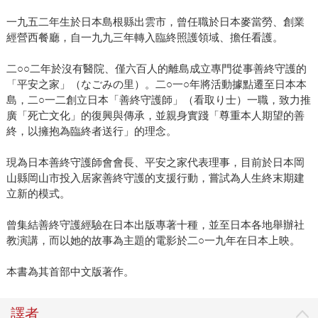
一九五二年生於日本島根縣出雲市，曾任職於日本麥當勞、創業
經營西餐廳，自一九九三年轉入臨終照護領域、擔任看護。
二○○二年於沒有醫院、僅六百人的離島成立專門從事善終守護的
「平安之家」（なごみの里）。二○一○年將活動據點遷至日本本
島，二○一二創立日本「善終守護師」（看取り士）一職，致力推
廣「死亡文化」的復興與傳承，並親身實踐「尊重本人期望的善
終，以擁抱為臨終者送行」的理念。
現為日本善終守護師會會長、平安之家代表理事，目前於日本岡
山縣岡山市投入居家善終守護的支援行動，嘗試為人生終末期建
立新的模式。
曾集結善終守護經驗在日本出版專著十種，並至日本各地舉辦社
教演講，而以她的故事為主題的電影於二○一九年在日本上映。
本書為其首部中文版著作。
譯者