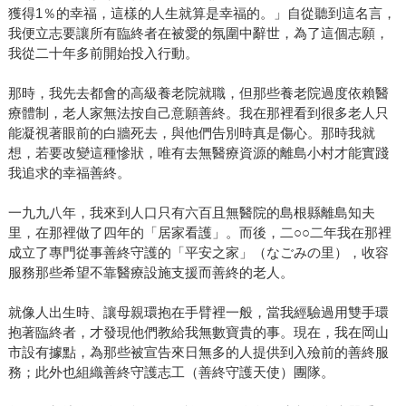
獲得1％的幸福，這樣的人生就算是幸福的。」自從聽到這名言，
我便立志要讓所有臨終者在被愛的氛圍中辭世，為了這個志願，
我從二十年多前開始投入行動。
那時，我先去都會的高級養老院就職，但那些養老院過度依賴醫
療體制，老人家無法按自己意願善終。我在那裡看到很多老人只
能凝視著眼前的白牆死去，與他們告別時真是傷心。那時我就
想，若要改變這種慘狀，唯有去無醫療資源的離島小村才能實踐
我追求的幸福善終。
一九九八年，我來到人口只有六百且無醫院的島根縣離島知夫
里，在那裡做了四年的「居家看護」。而後，二○○二年我在那裡
成立了專門從事善終守護的「平安之家」（なごみの里），收容
服務那些希望不靠醫療設施支援而善終的老人。
就像人出生時、讓母親環抱在手臂裡一般，當我經驗過用雙手環
抱著臨終者，才發現他們教給我無數寶貴的事。現在，我在岡山
市設有據點，為那些被宣告來日無多的人提供到入殮前的善終服
務；此外也組織善終守護志工（善終守護天使）團隊。