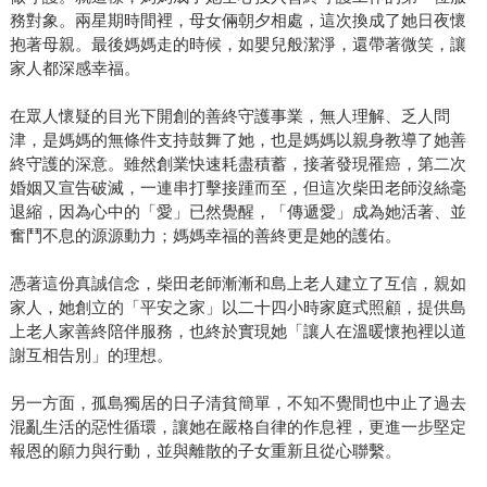
務對象。兩星期時間裡，母女倆朝夕相處，這次換成了她日夜懷
抱著母親。最後媽媽走的時候，如嬰兒般潔淨，還帶著微笑，讓
家人都深感幸福。
在眾人懷疑的目光下開創的善終守護事業，無人理解、乏人問
津，是媽媽的無條件支持鼓舞了她，也是媽媽以親身教導了她善
終守護的深意。雖然創業快速耗盡積蓄，接著發現罹癌，第二次
婚姻又宣告破滅，一連串打擊接踵而至，但這次柴田老師沒絲毫
退縮，因為心中的「愛」已然覺醒，「傳遞愛」成為她活著、並
奮鬥不息的源源動力；媽媽幸福的善終更是她的護佑。
憑著這份真誠信念，柴田老師漸漸和島上老人建立了互信，親如
家人，她創立的「平安之家」以二十四小時家庭式照顧，提供島
上老人家善終陪伴服務，也終於實現她「讓人在溫暖懷抱裡以道
謝互相告別」的理想。
另一方面，孤島獨居的日子清貧簡單，不知不覺間也中止了過去
混亂生活的惡性循環，讓她在嚴格自律的作息裡，更進一步堅定
報恩的願力與行動，並與離散的子女重新且從心聯繫。