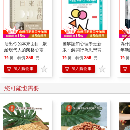
活出你的本來面目─獻
圖解認知心理學更新
為什
給現代人的榮格心靈指
版：解開行為思想背後
年新
南：在有限的人生裡，
的心理運作歷程
學習
356
356
79
折
特價
元
79
折
特價
元
79
折
活出此生的真正意義
科學
加入購物車
加入購物車
您可能也需要