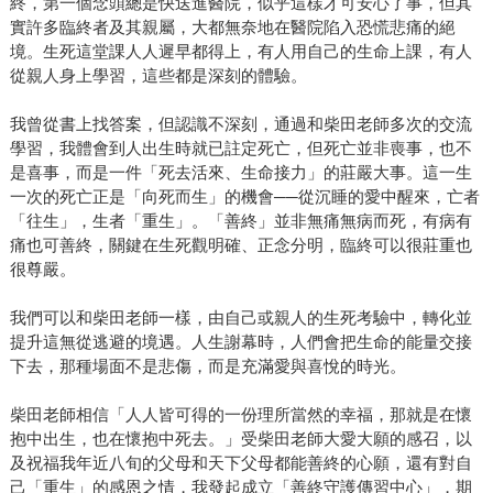
終，第一個念頭總是快送進醫院，似乎這樣才可安心了事，但其
實許多臨終者及其親屬，大都無奈地在醫院陷入恐慌悲痛的絕
境。生死這堂課人人遲早都得上，有人用自己的生命上課，有人
從親人身上學習，這些都是深刻的體驗。
我曾從書上找答案，但認識不深刻，通過和柴田老師多次的交流
學習，我體會到人出生時就已註定死亡，但死亡並非喪事，也不
是喜事，而是一件「死去活來、生命接力」的莊嚴大事。這一生
一次的死亡正是「向死而生」的機會──從沉睡的愛中醒來，亡者
「往生」，生者「重生」。「善終」並非無痛無病而死，有病有
痛也可善終，關鍵在生死觀明確、正念分明，臨終可以很莊重也
很尊嚴。
我們可以和柴田老師一樣，由自己或親人的生死考驗中，轉化並
提升這無從逃避的境遇。人生謝幕時，人們會把生命的能量交接
下去，那種場面不是悲傷，而是充滿愛與喜悅的時光。
柴田老師相信「人人皆可得的一份理所當然的幸福，那就是在懷
抱中出生，也在懷抱中死去。」受柴田老師大愛大願的感召，以
及祝福我年近八旬的父母和天下父母都能善終的心願，還有對自
己「重生」的感恩之情，我發起成立「善終守護傳習中心」，期