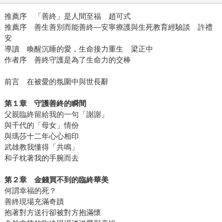
推薦序 「善終」是人間至福 趙可式
推薦序 善生善別而能善終—安寧療護與生死教育經驗談 許禮
安
導讀 喚醒沉睡的愛，生命接力重生 梁正中
作者序 善終守護是為了生命力的交棒
前言 在被愛的氛圍中與世長辭
第１章 守護善終的瞬間
父親臨終留給我的一句「謝謝」
與千代的「母女」情份
與瑪莎十二年心心相印
武雄教我懂得「共鳴」
和子枕著我的手腕而去
第２章 金錢買不到的臨終華美
何謂幸福的死？
善終現場充滿奇蹟
抱著對方送行卻被對方抱滿懷