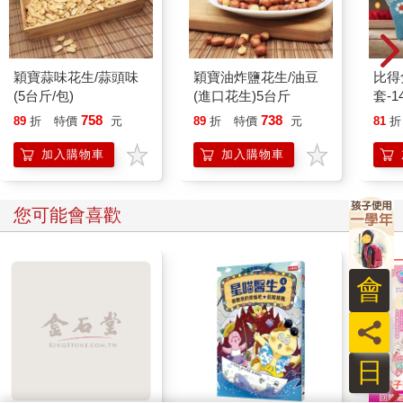
穎寶蒜味花生/蒜頭味
穎寶油炸鹽花生/油豆
比得
(5台斤/包)
(進口花生)5台斤
套-14
雙入
758
738
89
折
特價
元
89
折
特價
元
81
折
加入購物車
加入購物車
您可能會喜歡
會
員
日