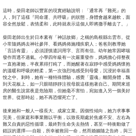
這時，柴田老師以豐富的現實經驗說明：「通常再『難死』的
人，到了這樣『同命運、共呼吸』的狀態，身體會越來越軟，面
容全然放鬆，表情柔和，此時就表示這個人即將撒手離去了。」
柴田老師出生於日本素有「神話故鄉」之稱的島根縣出雲市。從
小常隨媽媽去神社參拜、看媽媽佈施殘疾窮人；爸爸則教導她
「言語有靈」，必須謹慎遣詞用字、言而有信。幼年她常因哮喘
發作而透不過氣。小學四年級有一次嚴重發作，媽媽擔心得整夜
一直抱著她，半夜累得打盹了，而她醒著在寂靜中感受媽媽懷抱
的溫暖和呼吸的輕柔，第一次強烈地感受到母愛，沉浸於幸福喜
悅之中。剎時，她有一種特殊體驗，感覺「靈魂」離開身體，飄
到天花板上，如一只眼睛靜靜注視母親這樣抱著自己。期間來巡
房的醫生說當夜是危險期，但她毫不害怕，宛如進入另一個美好
世界。從那時起，她不再恐懼死亡了。
後來她和一般人一樣長大、成家立業。因個性傾向，她力求事事
完美，但家庭和事業難以平衡，以致長期處於焦慮不安、左右為
難又自責的惡性循環，最終對生命失去熱情，甚至一時衝動做了
錯誤的選擇──自殺，所幸被救回一命，然而婚姻隨之告終，與三