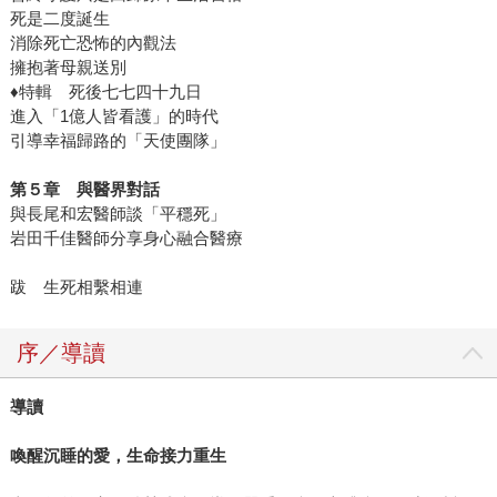
死是二度誕生
消除死亡恐怖的內觀法
擁抱著母親送別
♦特輯 死後七七四十九日
進入「1億人皆看護」的時代
引導幸福歸路的「天使團隊」
第５章 與醫界對話
與長尾和宏醫師談「平穩死」
岩田千佳醫師分享身心融合醫療
跋 生死相繫相連
序／導讀
導讀
喚醒沉睡的愛，生命接力重生