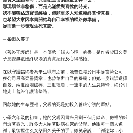
那現場並非悲傷，而是充滿愛與喜悅的時光。
我不能獨佔這寶貴經驗，但願更多人知道臨終實情真相，
也希望大家因本書開始為自己幸福的歸路做準備，
從而進一步發現生死真諦。
─
柴田久美子
《善終守護師》是一本傳承「歸人心境」的書，是作者柴田久美
子見證無數臨終現場的真實紀錄及心得感悟。
在以守護臨終者為畢生職志之前，她曾任職於日本麥當勞公司，
獲公司最高榮譽獎章，也曾創辦自己的餐廳；但她一度錯誤選擇
自殺、兩度婚姻破碎、三度罹癌，一連串的人生急轉彎，終於引
她走上善終守護這條路。
回顧她的生命歷程，父親的死是她投入善終守護的原點。
小學六年級的初春，她的父親因胃癌只剩三個月餘命。房裡的紙
門透著微光，許多大人圍著臥病在床的父親。他跟每一個人道
謝，最後握住么女柴田久美子的手，微笑著說：「謝謝妳，小