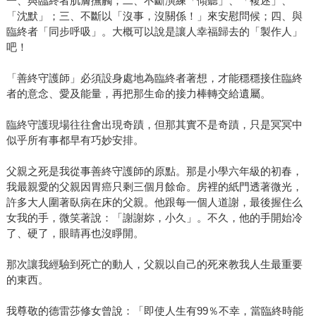
一、與臨終者肌膚撫觸；二、不斷演練「傾聽」、「複述」、
「沈默」；三、不斷以「沒事，沒關係！」來安慰問候；四、與
臨終者「同步呼吸」。大概可以說是讓人幸福歸去的「製作人」
吧！
「善終守護師」必須設身處地為臨終者著想，才能穩穩接住臨終
者的意念、愛及能量，再把那生命的接力棒轉交給遺屬。
臨終守護現場往往會出現奇蹟，但那其實不是奇蹟，只是冥冥中
似乎所有事都早有巧妙安排。
父親之死是我從事善終守護師的原點。那是小學六年級的初春，
我最親愛的父親因胃癌只剩三個月餘命。房裡的紙門透著微光，
許多大人圍著臥病在床的父親。他跟每一個人道謝，最後握住么
女我的手，微笑著說：「謝謝妳，小久」。不久，他的手開始冷
了、硬了，眼睛再也沒睜開。
那次讓我經驗到死亡的動人，父親以自己的死來教我人生最重要
的東西。
我尊敬的德雷莎修女曾說：「即使人生有99％不幸，當臨終時能