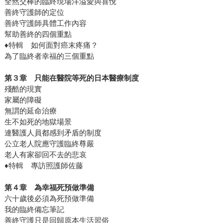
全然交棒的臨終現場洋溢愛與喜悅
善終守護師的定位
善終守護師具體工作內容
幫助善終的四個重點
♦特輯 如何面對癌末疼痛？
為了臨終者幸福的三個重點
第３章 只能在醫院等死的日本醫療制度
殘酷的現實
家屬的障礙
無謂的延命治療
生不如死的地獄場景
連醫護人員都感到矛盾的制度
公立老人院應守護臨終尊嚴
老人有家卻回不去的悲哀
♦特輯 專訪照護師佐藤
第４章 為幸福死預做準備
六十歲後必須為死預做準備
我的臨終備忘筆記
善終守護只是回歸原本生活習俗