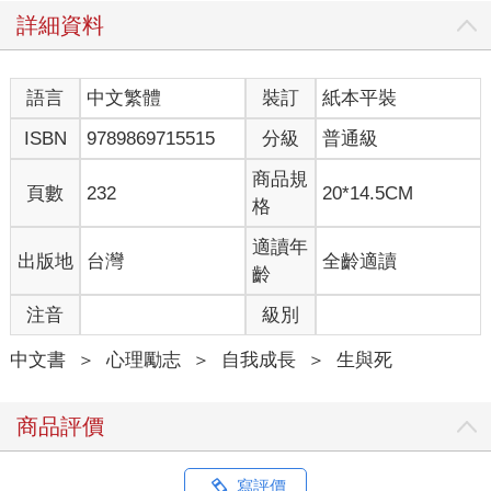
詳細資料
語言
中文繁體
裝訂
紙本平裝
ISBN
9789869715515
分級
普通級
商品規
頁數
232
20*14.5CM
格
適讀年
出版地
台灣
全齡適讀
齡
注音
級別
中文書
＞
心理勵志
＞
自我成長
＞
生與死
商品評價
寫評價