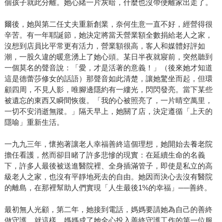
個孩子就此分離。她心緒一片灰暗，什麼也沒帶便離家出走了。
爾後，她與第二任丈夫重新創業，奈何生意一直不好，經營得很
辛苦。有一年耶誕節，她決定將當天營業額全數捐給老人之家，
沒想到店員比平常更有活力，營業額很高，客人和媒體好評如
潮，一股久違的暖意湧上了她心頭。某日半夜就寢前，突然聽到
一個莫名的聲音說：「愛，才是活著的意義！」（後來她才知道
這是德蕾莎修女的話語）那聲音如此清楚，讓她驚坐而起，但環
顧四周，不見人影，唯腳邊隱約有一縷光，閃閃發亮。當下某些
被遺忘的東西又瞬間恢復。「我的心被照亮了，一片晴空萬里，
一切不安消逝無蹤。」隔天早上，她關了店，決定遵循「上天的
隱喻」重新生活。
一九九三年，懷抱著讓老人幸福善終這個理想，她開始去養老院
擔任看護，然而卻目睹了許多悲慘的現實：在延續生命的名義
下，許多人最後被送進醫院裡、全身插滿管子，即使是私立的高
級老人之家，也沒有平靜地死去的自由。她因而決心去沒有醫院
的離島，在那裡幫助人們實現「人生最後1%的幸福」──善終。
最初無人光顧，第二年，她接到電話，媽媽要請她為自己的善終
做守護。就這樣，媽媽成了她全心投入善終守護工作的第一位服