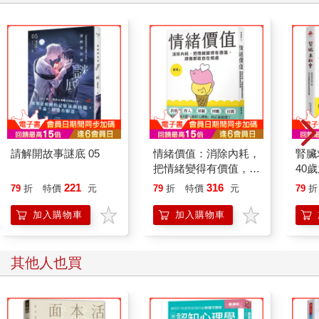
請解開故事謎底 05
情緒價值：消除內耗，
腎臟
把情緒變得有價值，跟
40
誰都能自在相處
就告
221
316
79
折
特價
元
79
折
特價
元
79
折
加入購物車
加入購物車
其他人也買