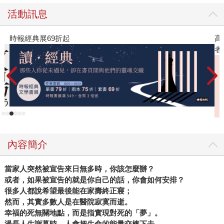
活動訊息
起
高功能倖存者：如果
者親簽版）
內容簡介
當家人突然被宣告來日無多時，你該怎麼辦？
或者，如果被宣告的就是你自己的話，你會如何安排？
很多人都說希望最後能在家壽終正寢；
然而，其實多數人是在醫院寂寞而逝。
幸福的死無關地點，而是指實現對死的「夢」。
漫長人生謝幕時，人會把生命的能量交棒下去，