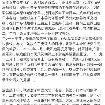
日本近年每年死亡人數都超過百萬，且正逢嬰兒潮世代凋零而呈
增加趨勢。柴田久美子深感善終守護的工作責任越來越大，因而
毅然離開本想終老的小島，把目光投向了全日本。八年來她奔走
日本各地，相繼成立了日本善終守護會和另外六個善終研究機
構，在日本各地培養了三百五十位善終守護師，目前正在岡山建
立服務社區的善終守護系統和善終守護師培養基地，希望能在二○
二五年前，為日本培養出一千位善終守護師。
二○一六年前，柴田老師第三度罹癌，她認為這是老天提醒她要加
快步伐。為此，她設立了更遠大的目標，要讓日本全民接受生死
觀的教育。二○一八年八月，我和她再度見面時，她正計畫拍攝一
部電影，以喚醒日本民眾及朝野上下對善終議題的重視。二○一九
年三月十日在電影首映會上，我有感而發：「柴田老師用她天使
般的愛，喚醒了我們心中本自圓滿的愛。我深受感動和啟發──超
越自我慣性，讓愛重生，活出愛的每一天。柴田老師不但超越癌
症，還把愛帶給自己和身邊每一個人，桃李滿天下，正是愛能激
發生命活力的見證。」
過去幾十年，我經歷了中國大陸、港台、美國、日本等地的學
習、工作和生活，發現華文世界對於死亡的教育和關懷，除了少
部分地區和少數人，一般來都相當忌諱、迴避，遭逢家人病危臨