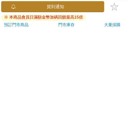
今周刊07月2026第
【電子書】星喵醫生
超幸
貨到通知
1546期
4─ 聽聽我的煩惱吧-假
焙材
※ 本商品會員日滿額金幣加碼回饋最高15倍
期挑戰
愛配
94
231
特價
元
特價
元
79
折
99
預訂門市商品
門市庫存
大量採購
加入購物車
電子書
訂購/退換貨須知
加入金石堂 LINE 官方帳號『完成綁定』，隨時掌握出貨動
態：
提醒您！！
金石堂及銀行均不會請您操作ATM! 如接獲電話要求您前往
ATM提款機，請不要聽從指示，以免受騙上當！