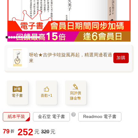
呀哈★吉伊卡哇旋風再起，精選周邊看過
加購
來
寫評價
電子書
喜歡+1
賺金幣
?
紙本平裝
金石堂 電子書
Readmoo 電子書
252
79
折
元
320
元