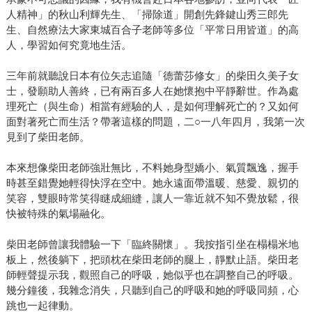
人精神」的秋山利輝先生、「掃除道」開創先鋒鍵山秀三郎先
生、自然療法大家東城百合子老師等多位「平常日用皆道」的高
人，學習如何究竟地生活。
三年前就聽說日本有位矢志追隨「德蕾莎修女」的柴田久美子女
士，發願助人善終，已有兩百多人在她懷抱中平靜辭世。作為處
理死亡（與生命）相當有經驗的人，是如何理解死亡的？又如何
面對著死亡而生活？帶著這樣的問題，二○一八年四月，我第一次
見到了柴田老師。
本來想像柴田老師強壯無比，不料她身型嬌小、氣質飄逸，握手
時甚至錯覺她輕得快浮在空中。她永遠面帶溫暖、慈愛、親切的
笑容，雙眼時常笑得瞇成細縫，讓人一靠近就不知不覺放鬆，很
快被特殊的氣場融化。
柴田老師曾讓我體驗一下「臨終關懷」。我按指引坐在榻榻米地
板上，然後躺下，把頭枕在柴田老師的腿上，靜默止語。柴田老
師輕聲提示我，觀照自己的呼吸，她似乎也在調整自己的呼吸。
幾分鐘後，我雜念消失，只聽到自己的呼吸和她的呼吸同頻，心
跳也一起律動。