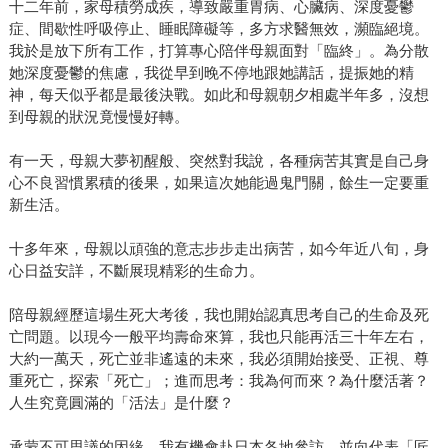
十二年前，家母積勞成疾，導致嚴重胃病、心臟病、深度憂鬱
症、間歇性呼吸停止、睡眠障礙等，多方求醫無效，瀕臨絕境。
我於是放下所有工作，打算專心陪伴母親面對「臨終」。為分散
她深度憂鬱的焦慮，我從早到晚不停地跟她講話，提振她的精
神，每天似乎都是最後決戰。如此和母親朝夕相處半年多，沒想
到母親的狀況竟慢慢好轉。
有一天，母親大夢初醒般、突然對我說，各種病苦其實是自己身
心不良習慣累積的後果，如果這次她能過鬼門關，餘生一定要重
新生活。
十多年來，母親以頑強的意志步步走出病苦，如今年近八旬，身
心日益安詳，不斷展現精彩的生命力。
陪母親經歷這場生死大考後，我也開始認真思考自己的生命及死
亡問題。以現今一般平均壽命來算，我也只能再活三十年左右，
大約一萬天，死亡並非遙遠的未來，我必須開始接受、正視、尊
重死亡，探索「死亡」；進而思考：我為何而來？為什麼活著？
人生究竟圓滿的「活法」是什麼？
承蒙不可思議的因緣，我有機會赴日本各地參訪，並向代表「匠