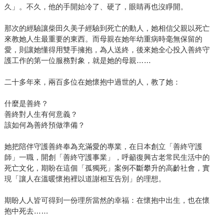
久」。不久，他的手開始冷了、硬了，眼睛再也沒睜開。
那次的經驗讓柴田久美子經驗到死亡的動人，她相信父親以死亡
來教她人生最重要的東西。而母親在她年幼重病時毫無保留的
愛，則讓她懂得用雙手擁抱，為人送終，後來她全心投入善終守
護工作的第一位服務對象，就是她的母親……
二十多年來，兩百多位在她懷抱中過世的人，教了她：
什麼是善終？
善終對人生有何意義？
該如何為善終預做準備？
她把陪伴守護善終奉為充滿愛的專業，在日本創立「善終守護
師」一職，開創「善終守護事業」，呼籲復興古老常民生活中的
死亡文化，期盼在這個「孤獨死」案例不斷攀升的高齡社會，實
現「讓人在溫暖懷抱裡以道謝相互告別」的理想。
期盼人人皆可得到一份理所當然的幸福：在懷抱中出生，也在懷
抱中死去……