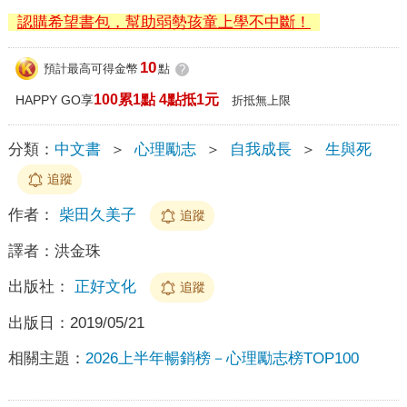
認購希望書包，幫助弱勢孩童上學不中斷！
10
預計最高可得金幣
點
?
100累1點 4點抵1元
HAPPY GO享
折抵無上限
分類：
中文書
＞
心理勵志
＞
自我成長
＞
生與死
追蹤
作者：
柴田久美子
追蹤
譯者：
洪金珠
出版社：
正好文化
追蹤
出版日：
2019/05/21
相關主題：
2026上半年暢銷榜－心理勵志榜TOP100