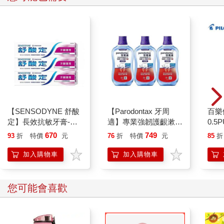
【SENSODYNE 舒酸
【Parodontax 牙周
百樂
定】長效抗敏牙膏-牙
適】專業強韌護齦漱口
0.5
齦護理160gx3入
水-極淨薄荷500mlx3
桃(限
670
749
93
折
特價
元
76
折
特價
元
85
折
入
加入購物車
加入購物車
您可能會喜歡