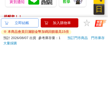
日
提醒您！！
金石堂及銀行均不會請您操作ATM! 如接獲電話要求您前往
ATM提款機，請不要聽從指示，以免受騙上當！
退換貨須知：
**提醒您，鑑賞期不等於試用期，退回商品須為全新狀態**
依據「消費者保護法」第19條及行政院消費者保護處公告之
「通訊交易解除權合理例外情事適用準則」，以下商品購買
後，除商品本身有瑕疵外，將不提供7天的猶豫期：
易於腐敗、保存期限較短或解約時即將逾期。（如：生
鮮食品）
依消費者要求所為之客製化給付。（客製化商品）
報紙、期刊或雜誌。（含MOOK、外文雜誌）
經消費者拆封之影音商品或電腦軟體。
非以有形媒介提供之數位內容或一經提供即為完成之線
上服務，經消費者事先同意始提供。（如：電子書、電
子雜誌、下載版軟體、虛擬商品…等）