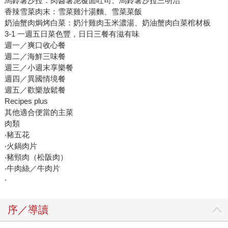
馬鈴薯沙拉：肉醬薯泥覆面吐司、馬鈴薯沙拉三明治
香辣雪菜肉末：雪菜雞汁湯麵、雪菜菜飯
奶油蟹肉焗烤白菜：奶汁雞肉玉米濃湯、奶油蟹肉白菜棺材板
3-1 一週五日菜色豐，日日三餐有滋有味
週一／爽口收心餐
週二／海鮮三味餐
週三／小週末享樂餐
週四／異國情境餐
週五／歡樂放鬆餐
Recipes plus
其他適合便當的主菜
肉類
‧豬五花
‧火鍋肉片
‧豬頸肉（松阪肉）
‧牛肉絲／牛肉片
‧
序／導讀