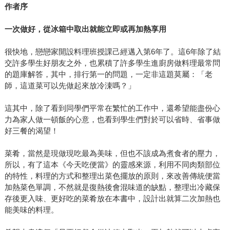
作者序
一次做好，從冰箱中取出就能立即或再加熱享用
很快地，戀戀家開設料理班授課己經邁入第6年了。這6年除了結
交許多學生好朋友之外，也累積了許多學生進廚房做料理最常問
的題庫解答，其中，排行第一的問題，一定非這題莫屬：「老
師，這道菜可以先做起來放冷涷嗎？」
這其中，除了看到同學們平常在繁忙的工作中，還希望能盡份心
力為家人做一頓飯的心意，也看到學生們對於可以省時、省事做
好三餐的渴望！
菜肴，當然是現做現吃最為美味，但也不該成為煮食者的壓力，
所以，有了這本《今天吃便當》的靈感來源，利用不同肉類部位
的特性，料理的方式和整理出菜色擺放的原則，來改善傳統便當
加熱菜色單調，不然就是復熱後會混味道的缺點，整理出冷藏保
存後更入味、更好吃的菜肴放在本書中，設計出就算二次加熱也
能美味的料理。