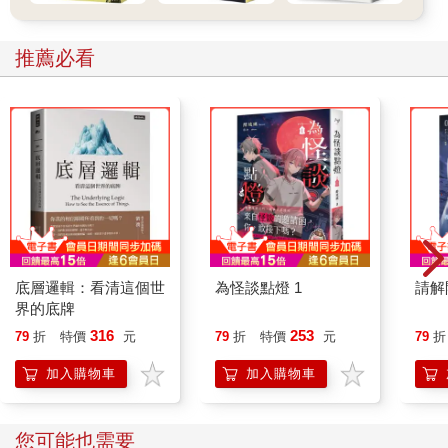
推薦必看
底層邏輯：看清這個世
為怪談點燈 1
請解
界的底牌
316
253
79
折
特價
元
79
折
特價
元
79
折
加入購物車
加入購物車
您可能也需要