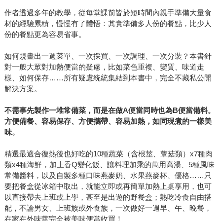
作者透過多年的教學，從每堂課前皆於短時間內親手準備大量食
材的經驗累積，慢慢有了體悟：其實準備多人份的餐點，比少人
份的餐點更為容易省事。
如何規畫出一週菜單、一次採買、一次調理、一次分裝？本書針
對一般大眾對加熱便當的疑慮，比如菜色重複、變質、味道走
樣、如何保存……所有疑慮統統集結到本書中，完全不藏私公開
解決方案。
不需事先製作一堆常備菜，而是在做A便當同時也為B便當備料。
方便備餐、容易保存、方便攜帶、容易加熱，如同現煮的一樣美
味。
精選最適合復熱後也好吃的10種蔬菜（含根莖、蕈菇類）x7種肉
類x4種海鮮，加上香Q變化飯、讓料理加乘的萬用高湯、5種風味
常備醬料，以及自製多種口味燕麥奶、水果燕麥杯、優格……只
要把餐盒從冰箱中取出，就能立即或再簡單加熱上桌享用，也可
以直接帶去上班或上學，甚至是出遊的野餐盒；熱吃冷食自由搭
配，不論男女、上班族或外食族，一次做好一週早、午、晚餐，
在家在外味蕾完全被美味便當收買！