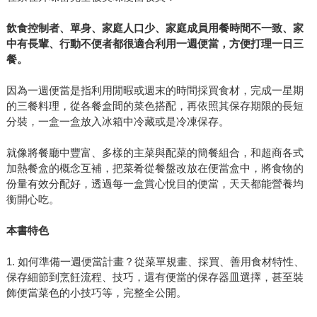
飲食控制者、單身、家庭人口少、家庭成員用餐時間不一致、家
中有長輩、行動不便者都很適合利用一週便當，方便打理一日三
餐。
因為一週便當是指利用閒暇或週末的時間採買食材，完成一星期
的三餐料理，從各餐盒間的菜色搭配，再依照其保存期限的長短
分裝，一盒一盒放入冰箱中冷藏或是冷凍保存。
就像將餐廳中豐富、多樣的主菜與配菜的簡餐組合，和超商各式
加熱餐盒的概念互補，把菜肴從餐盤改放在便當盒中，將食物的
份量有效分配好，透過每一盒賞心悅目的便當，天天都能營養均
衡開心吃。
本書特色
1. 如何準備一週便當計畫？從菜單規畫、採買、善用食材特性、
保存細節到烹飪流程、技巧，還有便當的保存器皿選擇，甚至裝
飾便當菜色的小技巧等，完整全公開。