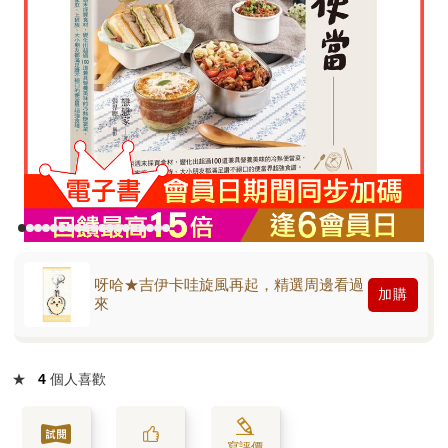
呀哈★吉伊卡哇旋風再起，精選周邊看過
加購
來
★
4
個人喜歡
寫評價