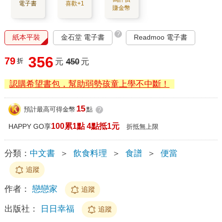
電子書
喜歡+1
賺金幣
?
紙本平裝
金石堂 電子書
Readmoo 電子書
356
79
折
元
450
元
認購希望書包，幫助弱勢孩童上學不中斷！
15
預計最高可得金幣
點
?
100累1點 4點抵1元
HAPPY GO享
折抵無上限
分類：
中文書
＞
飲食料理
＞
食譜
＞
便當
追蹤
作者：
戀戀家
追蹤
出版社：
日日幸福
追蹤