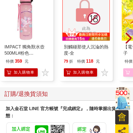
IMPACT 獨角獸水壺
別觸碰那使人沉淪的熱
【電
500ML#粉色
度-全
子
IM00B11PK
359
118
特價
元
79
折
特價
元
特價
加入購物車
加入購物車
訂購/退換貨須知
加入金石堂 LINE 官方帳號『完成綁定』，隨時掌握出貨動
會
態：
員