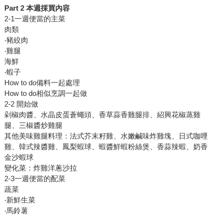
Part 2 本週採買內容
2-1一週便當的主菜
肉類
‧豬絞肉
‧雞腿
海鮮
‧蝦子
How to do備料一起處理
How to do相似烹調一起做
2-2 開始做
剁椒肉醬、水晶皮蛋蒼蠅頭、香草蒜香雞腿排、紹興花椒蒸雞
腿、三椒醬炒雞腿
其他美味雞腿料理：法式芥末籽雞、水嫩鹹味炸雞塊、日式咖哩
雞、韓式辣醬雞、鳳梨蝦球、蝦醬鮮蝦粉絲煲、香蒜辣蝦、奶香
金沙蝦球
變化菜：炸雞洋蔥沙拉
2-3一週便當的配菜
蔬菜
‧新鮮生菜
‧馬鈴薯