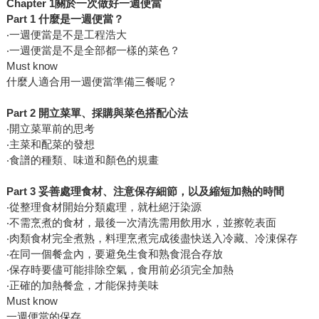
Chapter 1關於一次做好一週便當
Part 1 什麼是一週便當？
‧一週便當是不是工程浩大
‧一週便當是不是全部都一樣的菜色？
Must know
什麼人適合用一週便當準備三餐呢？
Part 2 開立菜單、採購與菜色搭配心法
‧開立菜單前的思考
‧主菜和配菜的發想
‧食譜的種類、味道和顏色的規畫
Part 3 妥善處理食材、注意保存細節，以及縮短加熱的時間
‧從整理食材開始分類處理，就杜絕汙染源
‧不需烹煮的食材，最後一次清洗需用飲用水，並擦乾表面
‧肉類食材完全煮熟，料理烹煮完成後盡快送入冷藏、冷涷保存
‧在同一個餐盒內，要避免生食和熟食混合存放
‧保存時要儘可能排除空氣，食用前必須完全加熱
‧正確的加熱餐盒，才能保持美味
Must know
一週便當的保存