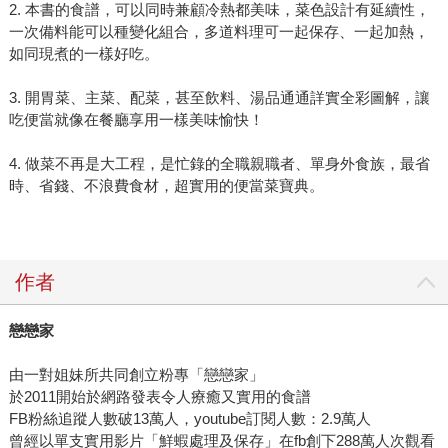
2. 本書的食譜，可以同時兼顧冷熱都美味，菜色設計有延續性，
一次備料能可以種變化組合，多道料理可一起保存、一起加熱，
如同現煮的一樣好吃。
3. 開胃菜、主菜、配菜，甚至飲料、湯品通通詳實全彩圖解，讓
吃便當就像在餐廳享用一樣美味愉快！
4. 做菜不再是大工程，是忙錄的全職親職者、單身外食族，最省
時、省錢、不浪費食材，超實用的便當菜寶典。
作者
戀戀家
由一對姐妹所共同創立粉專「戀戀家」
於2011開始於網路發表令人療癒又實用的食譜
FB粉絲追蹤人數破13萬人，youtube訂閱人數：2.9萬人
曾經以單支實用影片「鮮蝦處理及保存」在fb創下288萬人次觀看