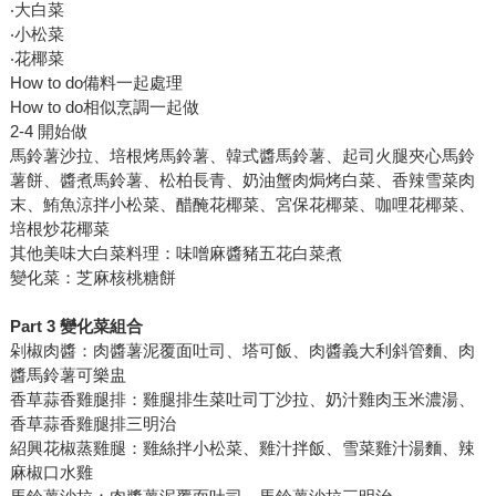
‧大白菜
‧小松菜
‧花椰菜
How to do備料一起處理
How to do相似烹調一起做
2-4 開始做
馬鈴薯沙拉、培根烤馬鈴薯、韓式醬馬鈴薯、起司火腿夾心馬鈴
薯餅、醬煮馬鈴薯、松柏長青、奶油蟹肉焗烤白菜、香辣雪菜肉
末、鮪魚涼拌小松菜、醋醃花椰菜、宮保花椰菜、咖哩花椰菜、
培根炒花椰菜
其他美味大白菜料理：味噌麻醬豬五花白菜煮
變化菜：芝麻核桃糖餅
Part 3 變化菜組合
剁椒肉醬：肉醬薯泥覆面吐司、塔可飯、肉醬義大利斜管麵、肉
醬馬鈴薯可樂盅
香草蒜香雞腿排：雞腿排生菜吐司丁沙拉、奶汁雞肉玉米濃湯、
香草蒜香雞腿排三明治
紹興花椒蒸雞腿：雞絲拌小松菜、雞汁拌飯、雪菜雞汁湯麵、辣
麻椒口水雞