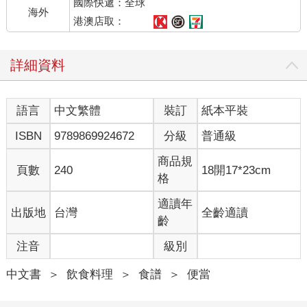
國際快遞：全球
海外
港澳店取：
詳細資料
語言
中文繁體
裝訂
紙本平裝
ISBN
9789869924672
分級
普通級
商品規
頁數
240
18開17*23cm
格
適讀年
出版地
台灣
全齡適讀
齡
注音
級別
中文書
＞
飲食料理
＞
食譜
＞
便當