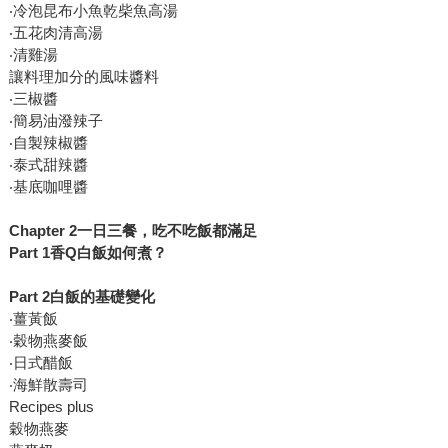
‧冷泡昆布小魚乾柴魚高湯
‧五花肉清高湯
‧清雞湯
讓料理加分的風味醬料
‧三椒醬
‧簡易油潑辣子
‧自製辣椒醬
‧泰式甜辣醬
‧基底咖哩醬
Chapter 2一日三餐，吃不吃飯都滿足
Part 1香Q白飯如何煮？
Part 2白飯的基礎變化
‧薑黃飯
‧穀物燕麥飯
‧日式醋飯
‧海鮮散壽司
Recipes plus
穀物燕麥