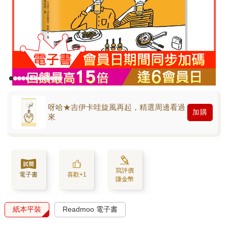
呀哈★吉伊卡哇旋風再起，精選周邊看過
加購
來
寫評價
電子書
喜歡+1
賺金幣
紙本平裝
Readmoo 電子書