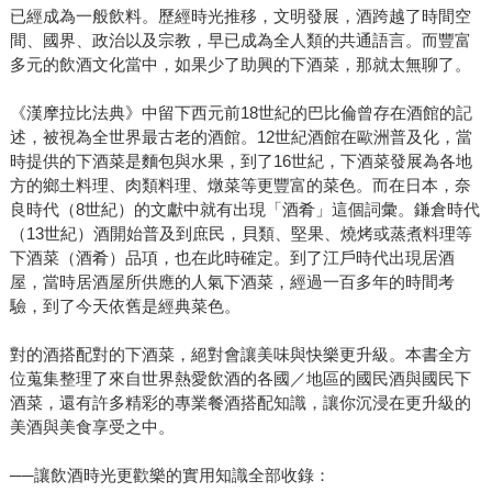
已經成為一般飲料。歷經時光推移，文明發展，酒跨越了時間空
間、國界、政治以及宗教，早已成為全人類的共通語言。而豐富
多元的飲酒文化當中，如果少了助興的下酒菜，那就太無聊了。
《漢摩拉比法典》中留下西元前18世紀的巴比倫曾存在酒館的記
述，被視為全世界最古老的酒館。12世紀酒館在歐洲普及化，當
時提供的下酒菜是麵包與水果，到了16世紀，下酒菜發展為各地
方的鄉土料理、肉類料理、燉菜等更豐富的菜色。而在日本，奈
良時代（8世紀）的文獻中就有出現「酒肴」這個詞彙。鎌倉時代
（13世紀）酒開始普及到庶民，貝類、堅果、燒烤或蒸煮料理等
下酒菜（酒肴）品項，也在此時確定。到了江戶時代出現居酒
屋，當時居酒屋所供應的人氣下酒菜，經過一百多年的時間考
驗，到了今天依舊是經典菜色。
對的酒搭配對的下酒菜，絕對會讓美味與快樂更升級。本書全方
位蒐集整理了來自世界熱愛飲酒的各國／地區的國民酒與國民下
酒菜，還有許多精彩的專業餐酒搭配知識，讓你沉浸在更升級的
美酒與美食享受之中。
──讓飲酒時光更歡樂的實用知識全部收錄：