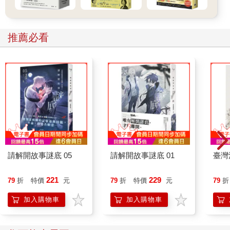
推薦必看
請解開故事謎底 05
請解開故事謎底 01
臺灣
221
229
79
折
特價
元
79
折
特價
元
79
折
加入購物車
加入購物車