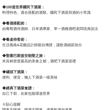
◆100
道世界國民下酒菜：
料理特色、適合搭配的酒類、國民下酒菜與酒的小常識
◆
餐酒搭配術：
由葡萄酒侍酒師、日本酒專家、單一酒種酒吧老闆現身說法
◆
餐桌待客術：
生活風格&花藝設計師親自傳授，讓飲酒細節加分
◆
聖塞巴斯提安朝聖之旅：
米其林密度最高的美食之都，酒吧下酒菜巡禮
◆
罐頭下酒菜：
便利、便宜，懶人下酒菜一樣美味
◆
經典下酒菜食譜：
自己下廚，在家也能環遊世界
※貼心提醒
開車不喝酒，喝酒不開車。適量飲酒勿過量。