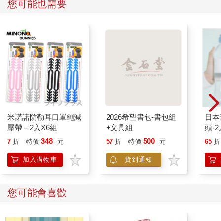
您可能也需要
米諾諾防勒耳口罩繩減
2026希望書包-書包組
日本
壓帶－2入X6組
+文具組
頭-2
348
500
7
折
特價
元
57
折
特價
元
65
折
加入購物車
貨到通知
您可能會喜歡