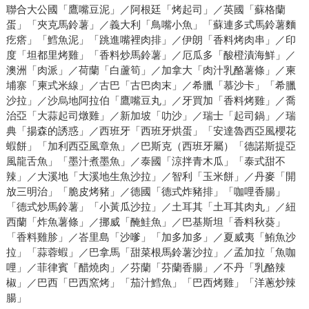
聯合大公國「鷹嘴豆泥」／阿根廷「烤起司」／英國「蘇格蘭
蛋」「夾克馬鈴薯」／義大利「鳥嘴小魚」「蘇連多式馬鈴薯麵
疙瘩」「鱈魚泥」「跳進嘴裡肉排」／伊朗「香料烤肉串」／印
度「坦都里烤雞」「香料炒馬鈴薯」／厄瓜多「酸橙漬海鮮」／
澳洲「肉派」／荷蘭「白蘆筍」／加拿大「肉汁乳酪薯條」／柬
埔寨「柬式米線」／古巴「古巴肉末」／希臘「慕沙卡」「希臘
沙拉」／沙烏地阿拉伯「鷹嘴豆丸」／牙買加「香料烤雞」／喬
治亞「大蒜起司燉雞」／新加坡「叻沙」／瑞士「起司鍋」／瑞
典「揚森的誘惑」／西班牙「西班牙烘蛋」「安達魯西亞風櫻花
蝦餅」「加利西亞風章魚」／巴斯克（西班牙屬）「德諾斯提亞
風龍舌魚」「墨汁煮墨魚」／泰國「涼拌青木瓜」「泰式甜不
辣」／大溪地「大溪地生魚沙拉」／智利「玉米餅」／丹麥「開
放三明治」「脆皮烤豬」／德國「德式炸豬排」「咖哩香腸」
「德式炒馬鈴薯」「小黃瓜沙拉」／土耳其「土耳其肉丸」／紐
西蘭「炸魚薯條」／挪威「醃鮭魚」／巴基斯坦「香料秋葵」
「香料雞胗」／峇里島「沙嗲」「加多加多」／夏威夷「鮪魚沙
拉」「蒜蓉蝦」／巴拿馬「甜菜根馬鈴薯沙拉」／孟加拉「魚咖
哩」／菲律賓「醋燒肉」／芬蘭「芬蘭香腸」／不丹「乳酪辣
椒」／巴西「巴西窯烤」「茄汁鱈魚」「巴西烤雞」「洋蔥炒辣
腸」