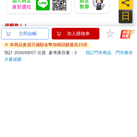
員
日
提醒您！！
金石堂及銀行均不會請您操作ATM! 如接獲電話要求您前往
ATM提款機，請不要聽從指示，以免受騙上當！
退換貨須知：
**提醒您，鑑賞期不等於試用期，退回商品須為全新狀態**
依據「消費者保護法」第19條及行政院消費者保護處公告之
「通訊交易解除權合理例外情事適用準則」，以下商品購買
後，除商品本身有瑕疵外，將不提供7天的猶豫期：
易於腐敗、保存期限較短或解約時即將逾期。（如：生
鮮食品）
依消費者要求所為之客製化給付。（客製化商品）
報紙、期刊或雜誌。（含MOOK、外文雜誌）
經消費者拆封之影音商品或電腦軟體。
非以有形媒介提供之數位內容或一經提供即為完成之線
上服務，經消費者事先同意始提供。（如：電子書、電