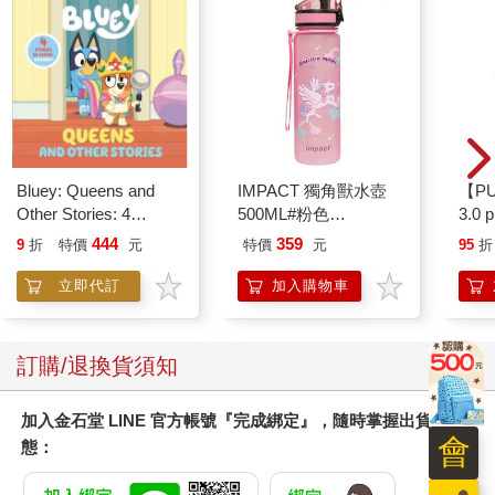
Bluey: Queens and
IMPACT 獨角獸水壺
【P
Other Stories: 4
500ML#粉色
3.0
Stories in 1 Book.
IM00B11PK
粉 
444
359
9
折
特價
元
特價
元
95
折
Hooray!
立即代訂
加入購物車
訂購/退換貨須知
加入金石堂 LINE 官方帳號『完成綁定』，隨時掌握出貨動
會
態：