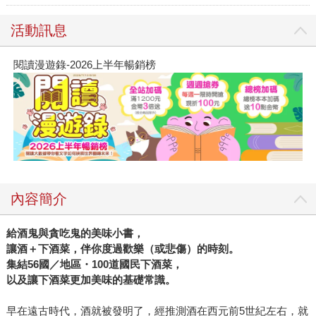
活動訊息
閱讀漫遊錄-2026上半年暢銷榜
內容簡介
給酒鬼與貪吃鬼的美味小書，
讓酒＋下酒菜，伴你度過歡樂（或悲傷）的時刻。
集結
56
國／地區・
100
道國民下酒菜，
以及讓下酒菜更加美味的基礎常識。
早在遠古時代，酒就被發明了，經推測酒在西元前5世紀左右，就