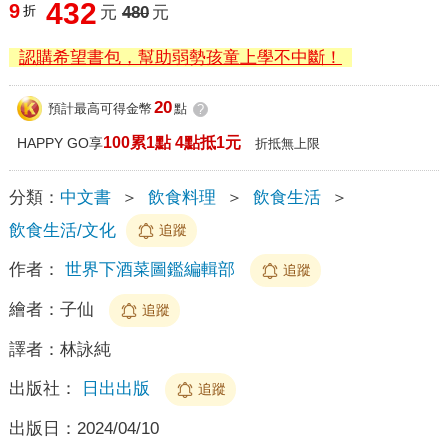
432
9
折
元
480
元
認購希望書包，幫助弱勢孩童上學不中斷！
20
預計最高可得金幣
點
?
100累1點 4點抵1元
HAPPY GO享
折抵無上限
分類：
中文書
＞
飲食料理
＞
飲食生活
＞
飲食生活/文化
追蹤
作者：
世界下酒菜圖鑑編輯部
追蹤
繪者：
子仙
追蹤
譯者：
林詠純
出版社：
日出出版
追蹤
出版日：
2024/04/10