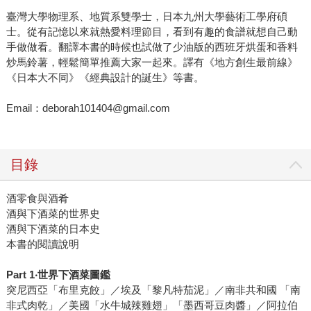
臺灣大學物理系、地質系雙學士，日本九州大學藝術工學府碩
士。從有記憶以來就熱愛料理節目，看到有趣的食譜就想自己動
手做做看。翻譯本書的時候也試做了少油版的西班牙烘蛋和香料
炒馬鈴薯，輕鬆簡單推薦大家一起來。譯有《地方創生最前線》
《日本大不同》《經典設計的誕生》等書。
Email：deborah101404@gmail.com
目錄
酒零食與酒肴
酒與下酒菜的世界史
酒與下酒菜的日本史
本書的閱讀說明
Part 1‧世界下酒菜圖鑑
突尼西亞「布里克餃」／埃及「黎凡特茄泥」／南非共和國 「南
非式肉乾」／美國「水牛城辣雞翅」「墨西哥豆肉醬」／阿拉伯