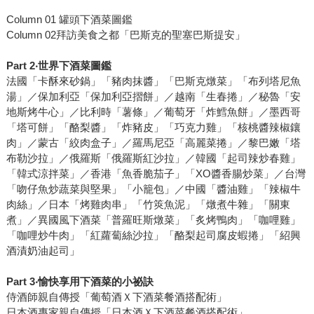
Column 01 罐頭下酒菜圖鑑
Column 02拜訪美食之都「巴斯克的聖塞巴斯提安」
Part 2‧世界下酒菜圖鑑
法國「卡酥來砂鍋」「豬肉抹醬」「巴斯克燉菜」「布列塔尼魚
湯」／保加利亞「保加利亞摺餅」／越南「生春捲」／秘魯「安
地斯烤牛心」／比利時「薯條」／葡萄牙「炸鱈魚餅」／墨西哥
「塔可餅」「酪梨醬」「炸豬皮」「巧克力雞」「核桃醬辣椒鑲
肉」／蒙古「絞肉盒子」／羅馬尼亞「高麗菜捲」／黎巴嫩「塔
布勒沙拉」／俄羅斯「俄羅斯紅沙拉」／韓國「起司辣炒春雞」
「韓式涼拌菜」／香港「魚香脆茄子」「XO醬香腸炒菜」／台灣
「吻仔魚炒蔬菜與堅果」「小籠包」／中國「醬油雞」「辣椒牛
肉絲」／日本「烤雞肉串」「竹筴魚泥」「燉煮牛雜」「關東
煮」／異國風下酒菜「普羅旺斯燉菜」「炙烤鴨肉」「咖哩雞」
「咖哩炒牛肉」「紅蘿蔔絲沙拉」「酪梨起司腐皮蝦捲」「紹興
酒漬奶油起司」
Part 3‧愉快享用下酒菜的小祕訣
侍酒師親自傳授「葡萄酒Ｘ下酒菜餐酒搭配術」
日本酒專家親自傳授「日本酒Ｘ下酒菜餐酒搭配術」