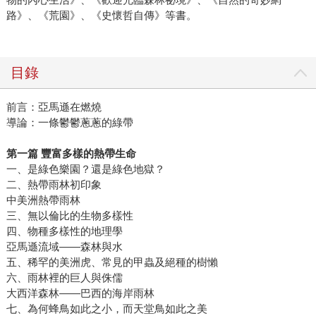
路》、《荒園》、《史懷哲自傳》等書。
目錄
前言：亞馬遜在燃燒
導論：一條鬱鬱蔥蔥的綠帶
第一篇 豐富多樣的熱帶生命
一、是綠色樂園？還是綠色地獄？
二、熱帶雨林初印象
中美洲熱帶雨林
三、無以倫比的生物多樣性
四、物種多樣性的地理學
亞馬遜流域——森林與水
五、稀罕的美洲虎、常見的甲蟲及絕種的樹懶
六、雨林裡的巨人與侏儒
大西洋森林——巴西的海岸雨林
七、為何蜂鳥如此之小，而天堂鳥如此之美