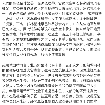
我們的藍色星球繫著一條綠色腰帶。它從太空中看起來隱隱閃著
微光，就掛在赤道通過大陸與島嶼冒出海面的地方。這條寬窄不
一、顏色墨綠的腰帶，是由熱帶雨林所組成的森林帶──或許該說
「曾經」組成，因為這條綠帶如今不僅大幅縮水，還支離破碎、
「漏洞」百出。伐林墾地早已鯨吞蠶食著它，它在某些地區甚至
已完全消失。因此這條綠帶現在從太空中看去，簡直就像正飽受
害蟲肆虐。熱帶雨林的面積，在過去一百五十年裡已被摧毀一半
有餘，其濫墾濫伐的規模之大，完全超乎人所能想像。然而偏偏
在我們的時代，焚林墾地還繼續在吞噬著倖存的雨林，儘管這些
森林對人類以及對全球生態有多麼重要，早已眾所皆知，卻還是
沒有任何人或任何作為，能遏止這種破壞。
雖然就面積而言，北方針葉林（泰卡林）更加廣大，但熱帶雨林
的物種多樣性遠比它豐富，生長也繁茂快速許多。因為這裡既沒
有北方針葉林帶冬天的酷寒，也沒有熱帶或副熱帶莽原區的苦旱
來限制樹木生長。拜位居赤道兩側的熱帶區之賜，這裡降雨規模
之驚人，完全足以在歐洲這種氣候較溫和的緯度帶釀成巨大洪
災。年雨量兩千五百公釐不過是基本值，大部分地區要遠高於
此；在最極端的例子裡，甚至可超過一萬公釐。對第一次經歷這
種陣仗的人來說，那簡直就像整個天空都要跟傾盆而下的雨水一