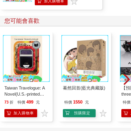
加入購物車
您可能會喜歡
Taiwan Travelogue: A
驀然回首(藍光典藏版)
【預
Novel(U.S.-printed
thr
edition)
VA 
499
1550
73
折
特價
元
特價
元
特價
阿斯拉
SIR
加入購物車
預購限定