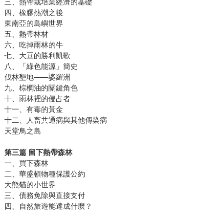
三、熱帶栽培業經濟的基礎
四、橡膠熱潮之後
東南亞的島嶼世界
五、熱帶林材
六、吃掉雨林的牛
七、大豆的勝利凱歌
八、「綠色能源」簡史
伐林墾地——婆羅洲
九、棕櫚油的關鍵角色
十、雨林裡的侵占者
十一、有毒的黃金
十二、人畜共通病與其他傳染病
天堂鳥之島
第三篇 留下熱帶森林
一、買下森林
二、華盛頓物種保護公約
大熊貓的小世界
三、債務免除與直接支付
四、自然旅遊能達成什麼？