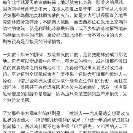
每年北半球夏天的這個時節，地球就會化身為一顆著火的星球。
因為南半球此時是冬天，在很大程度上是乾季，沒有傾盆大雨來
澆熄那些為墾地焚林而施放的火苗。於是大火可以長驅直入地吞
噬森林或掃蕩莽原，不斷擴大範圍。而巴西那位在政治上充滿爭
議性的總統，就是利用此時藉機鼓動，或至少默許這種摧毀地表
尚存最大雨林的行動。至於那些因此燒得一發不可收拾的大火，
則被視為是可接受的附帶損害。
一如數十年來的慣例，放這些火的目的，是要把雨林變成可用之
地。它們可以變成養牛的草地，種大豆的耕地，或是讓那些沒田
產的貧農幾年之內有塊地可忙，免得他們沒事又要惹出政治麻
煩。至於這對全球氣候會有什麼後果？這點大可讓那些歐洲人去
操心。可惜那些歐洲人也沒採取什麼會產生作用的行動；而且在
此同時，美國甚至有位講究國家本位主義的總統，認為一切有關
氣候變遷的討論都是廢話，因為這只會製造開銷並帶來損失，完
全無益於美國。
至於那些南方國家的論點則是：「歐洲人──尤其是總妄想要改進
世界的德國人──撙節能源所獲得的成果，中國一年的經濟成長就
抵銷掉了。所以為什麼不也來主張『巴西優先』？巴西的人口正
在成長，總人口超過兩億也有段時間，而既然事關自己的進步與