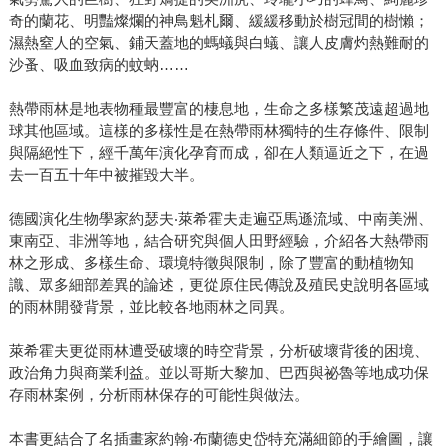
奇的蘭花、明豔燦爛的神鳥魁札爾、緩緩移動於樹冠間的樹懶；
濕熱窒人的空氣、鋪天蓋地的螞蟻與白蟻、讓人皮膚灼熱難耐的
沙蚤、吸血致病的蚊蚋……
熱帶雨林是地表物種最豐富的棲息地，生命之多樣繁茂遠超過地
球其他區域。這樣的多樣性是在熱帶雨林獨特的生存條件、限制
與隔絕性下，經千萬年演化孕育而成，卻在人類逼近之下，在過
去一百五十年中被摧毀大半。
德國演化生物學家約瑟夫‧萊希霍夫走遍亞馬遜流域、中南美洲、
東南亞、非洲等地，結合研究與個人田野經驗，介紹各大熱帶雨
林之形成、多樣生命、環境特徵與限制，除了豐富的動植物知
識、眾多細部差異的論述，更從原住民傳說及殖民史說明各區域
的雨林開發背景，並比較各地雨林之同異。
萊希霍夫更從雨林遭受破壞的時空背景，分析破壞背後的困境、
政治角力與商業利益。並以哥斯大黎加、巴西與祕魯等地成功保
存雨林案例，分析雨林保存的可能性與做法。
本書更結合了名插畫家約翰‧布蘭德史岱特充滿細節的手繪圖，讓