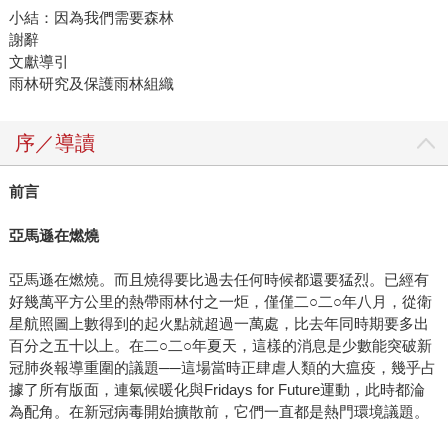
小結：因為我們需要森林
謝辭
文獻導引
雨林研究及保護雨林組織
序／導讀
前言
亞馬遜在燃燒
亞馬遜在燃燒。而且燒得要比過去任何時候都還要猛烈。已經有
好幾萬平方公里的熱帶雨林付之一炬，僅僅二○二○年八月，從衛
星航照圖上數得到的起火點就超過一萬處，比去年同時期要多出
百分之五十以上。在二○二○年夏天，這樣的消息是少數能突破新
冠肺炎報導重圍的議題──這場當時正肆虐人類的大瘟疫，幾乎占
據了所有版面，連氣候暖化與Fridays for Future運動，此時都淪
為配角。在新冠病毒開始擴散前，它們一直都是熱門環境議題。