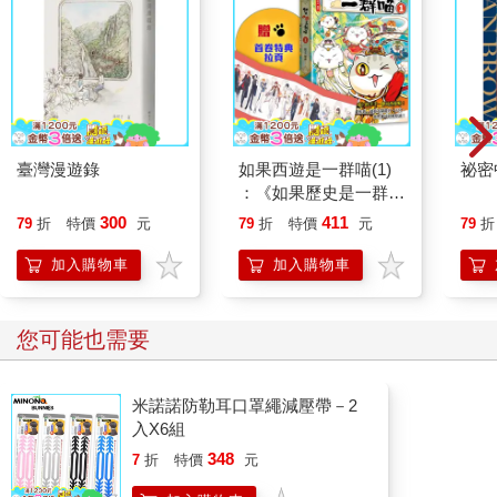
臺灣漫遊錄
如果西遊是一群喵(1)
祕密
：《如果歷史是一群
喵》作者最新力作，附
300
411
79
折
特價
元
79
折
特價
元
79
折
【首卷特典】拉頁
加入購物車
加入購物車
您可能也需要
米諾諾防勒耳口罩繩減壓帶－2
入X6組
348
7
折
特價
元