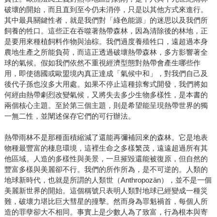
破壞的開始，而且直到至今仍未消停，只是以其他方式來進行。
其中最具關鍵性者，就是我們對「綠色能源」的迷思以及我們所
飼養的牲口。這些正在吞噬著熱帶森林，因為清除後的林地，正
是要用來種植飼料作物與油棕。我們過度養殖牲口，遠超過本身
農地生產之所能負荷，而這正透過破壞熱帶森林，多方影響著全
球的氣候。假如我們依然不重視經濟型態對熱帶會產生哪些作
用，即使德國或歐盟境內真正達成「氣候中和」，對我們自己及
後代子孫也沒多大用處。如果不停止這種掠奪式開發，我們將如
何經由熱帶劇烈改變氣候，又將失去多少生物多樣性，是本書的
兩個核心主題。至於第三個主題，則是希望能呈現熱帶世界的獨
一無二性，並闡述保存它們的可行辦法。
熱帶雨林不是那種面積縮減了還能再彌補回來的森林。它是地表
物種最豐富的棲息環境，這裡生命之多樣繁茂，遠遠超過所有其
他區域。人造的多樣性與美景，一旦摧毀還能被復原，但自然的
豐富多樣與美麗卻不行。我們的所作所為，是不可逆的。人類的
地球新時代，也就是所謂的人類世（Anthropozän），並不是一個
美麗新世界的開始。這個稱號只表明人類對地球已經變成一種災
難，破壞力堪比巨大彗星的撞擊。然而身為罪魁禍首，每個人所
造的罪孽卻大不相同。事實上是少數人為了致富，行為根本與寄