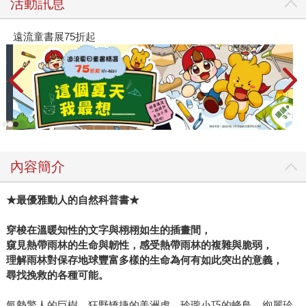
活動訊息
遠流童書展75折起
內容簡介
★
最優雅動人的自然科普書★
穿梭在溫暖知性的文字與栩栩如生的插畫間，
窺見熱帶雨林的生命與韌性，感受熱帶雨林的複雜與脆弱，
理解雨林對保存地球豐富多樣的生命為何有如此突出的意義，
尋找挽救的各種可能。
氣勢驚人的巨樹、狂野矯捷的美洲虎、玲瓏小巧的蜂鳥、絢麗珍