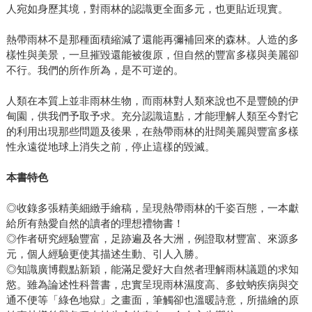
人宛如身歷其境，對雨林的認識更全面多元，也更貼近現實。
熱帶雨林不是那種面積縮減了還能再彌補回來的森林。人造的多
樣性與美景，一旦摧毀還能被復原，但自然的豐富多樣與美麗卻
不行。我們的所作所為，是不可逆的。
人類在本質上並非雨林生物，而雨林對人類來說也不是豐饒的伊
甸園，供我們予取予求。充分認識這點，才能理解人類至今對它
的利用出現那些問題及後果，在熱帶雨林的壯闊美麗與豐富多樣
性永遠從地球上消失之前，停止這樣的毀滅。
本書特色
◎收錄多張精美細緻手繪稿，呈現熱帶雨林的千姿百態，一本獻
給所有熱愛自然的讀者的理想禮物書！
◎作者研究經驗豐富，足跡遍及各大洲，例證取材豐富、來源多
元，個人經驗更使其描述生動、引人入勝。
◎知識廣博觀點新穎，能滿足愛好大自然者理解雨林議題的求知
慾。雖為論述性科普書，忠實呈現雨林濕度高、多蚊蚋疾病與交
通不便等「綠色地獄」之畫面，筆觸卻也溫暖詩意，所描繪的原