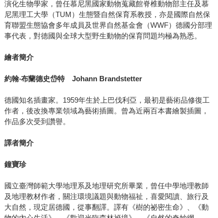
演化生物學家，曾任慕尼黑國家動物蒐藏館脊椎動物部主任及慕
尼黑理工大學（TUM）生態暨自然保育系教授，亦是國際自然保
育聯盟生態協會多年成員及世界自然基金會（WWF）德國分部理
事代表，對德國與全球大型野生動物的保育問題均極為熟悉。
繪者簡介
約翰
‧
布蘭德史岱特
Johann Brandstetter
德國知名插畫家。1959年生於上巴伐利亞，最初是藝術品修復工
作者，後改換專業領域為藝術插圖。曾為近兩百本書繪製插圖，
作品多次受到讚譽。
譯者簡介
鐘寶珍
國立臺灣師範大學地理系及地理研究所畢業，曾任中學地理教師
及地理教材作者，關注環境議題與動物福祉，喜愛閱讀、旅行及
大自然，現定居德國，從事翻譯。譯有《樹的祕密生命》、《動
物的內心生活》、《歡迎光臨森林祕境》、《自然的奇妙網