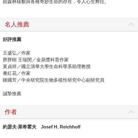
始森林樣貌與各種奇妙生命的存在，令人心生嚮往。
名人推薦
好評推薦
王盛弘／作家
胖胖樹 王瑞閔／金鼎獎科普作家
黃貞祥／國立清華大學生命科學系助理教授
番紅花／作家
鍾國芳／中央研究院生物多樣性研究中心副研究員
誠摯推薦
作者
約瑟夫
‧
萊希霍夫
Josef H. Reichholf