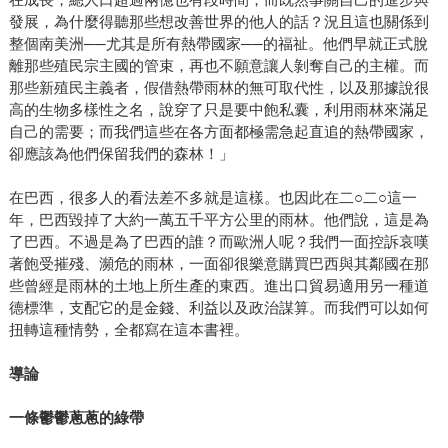
發展，為什麼得聽那些想改善世界的他人的話？況且這也關係到
整個南美洲──尤其是所有熱帶國家──的福祉。他們早就正式脫
離那些殖民宗主國的管束，再也不願意讓人剝奪自己的主權。而
那些新殖民主義者，假借熱帶雨林的無可取代性，以及那據說很
高的生物多樣性之名，說穿了只是要中飽私囊，利用雨林來滿足
自己的需要；而我們這些在各方面都極需急起直追的熱帶國家，
卻應該為他們保留我們的森林！」
在巴西，很多人的看法差不多就是這樣。也因此在二○二○這一
年，巴西毀掉了大約一萬五千平方公里的雨林。他們說，這是為
了巴西。不過是為了巴西的誰？而歐洲人呢？我們一面控訴哀嘆
著飽受摧殘、瀕危的雨林，一面卻很樂意購買巴西與其鄰國在那
些曾經是雨林的土地上所生產的東西。進出口貿易適用另一種道
德標準，支配它的是金錢、利益以及政治謀算。而我們可以如何
扭轉這種情勢，全都寫在這本書裡。
導論
一條鬱鬱蔥蔥的綠帶