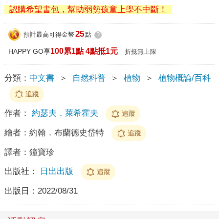
認購希望書包，幫助弱勢孩童上學不中斷！
25
預計最高可得金幣
點
?
100累1點 4點抵1元
HAPPY GO享
折抵無上限
分類：
中文書
＞
自然科普
＞
植物
＞
植物概論/百科
追蹤
作者：
約瑟夫．萊希霍夫
追蹤
繪者：
約翰．布蘭德史岱特
追蹤
譯者：
鐘寶珍
出版社：
日出出版
追蹤
出版日：
2022/08/31