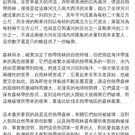
起坍塌。全世界最大的河流，亦即南美洲的亞馬遜河，便源自熱
帶雨林，僅僅是從這條河注入南大西洋的水量，就占了全球河川
總流量的五分之一到四分之一。其年平均流量為每秒二十萬立方
公尺，而非洲的剛果河則以每秒約四萬立方公尺居次；萊茵河為
每秒兩千立方公尺，也就是亞馬遜河的百分之一及剛果河的二十
分之一。不過這兩條大河在流域內所匯集的水量到底有多驚人，
這些數字還是只約略提供了一些輪廓。
森林與水，確實決定了熱帶雨林的自然特徵，但把雨從海洋帶進
來的風也很重要，它們是維繫水循環的熱帶風系的一部分。水汽
經由雲層被帶到陸地，然後又從河川回到海洋。一個大致呈水陸
兩棲性的世界，在雨林裡形成了，它看起來非常古老原始，也確
實完全如此。因為即使全球氣候不斷反覆震盪，讓這些熱帶森林
的面積時而萎縮時而擴大，在漫長的地球時間裡，它們還是一直
保有森林帶的形式，直到這時代的人開始大規模將它們破壞。而
這種破壞所帶來的後果，要遠比砍伐非熱帶地區的森林嚴重。
這本書所要寫的就是這些熱帶森林，有關它們如何被破壞，這對
人類與自然帶來那些影響，以及熱帶雨林還有哪些東西能夠被保
存。事實會證明，我們這些所謂第一世界的人，對此要負最大的
責任。歐洲殖民主義對熱帶地區的剝削，是十八與十九世紀雨林