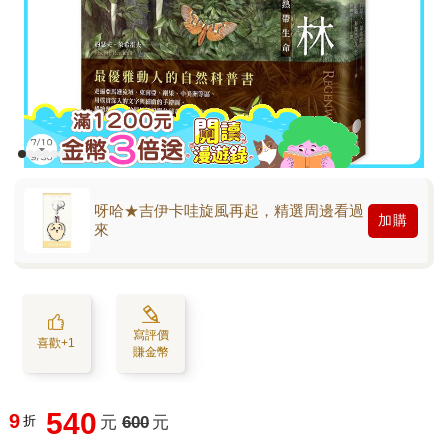
呀哈★吉伊卡哇旋風再起，精選周邊看過
加購
來
寫評價
喜歡+1
賺金幣
540
9
折
元
600
元