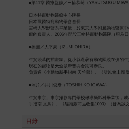
■第11章 醫療監修／三輪恭嗣（YASUTSUGU MIW
日本特寵動物醫療中心院長
日本獸醫特寵動物學會會長
宮崎大學獸醫系畢業後，於東京大學附屬動物醫療中
療的負責人。2006年開設三輪特寵動物醫院（現為
■插圖／大平泉（IZUMI OHIRA）
生於淺草的插畫家。從小就過著有動物圍繞在側的生
現在的寵物是天竺鼠摩普與倉鼠可泰良。
負責過《小動物新手指南 天竺鼠》、《所以會上癮
■照片／井川俊彥（TOSHIHIKO IGAWA）
生於東京。東京攝影專門學校報導攝影科畢業後，成
手指南 文鳥》、《貓頭鷹商品收集1000》（皆為
目錄