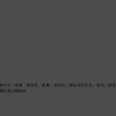
中空／嗉囊／兩個胃／氣囊／泄殖腔／腳趾為對趾足／換羽／體長為30
／屬於鳳頭鸚鵡科