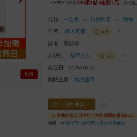
100累1點 4點抵1元
HAPPY GO享
折抵無
分類：
中文書
＞
自然科普
＞
動物
作者：
鈴木莉萌
追蹤
?
譯者：
蔣詩綺
出版社：
瑞昇文化
追蹤
?
出版日：
2025/01/15
加購
相關主題：
鳥派書單
貨到通知
※ 本商品會員日滿額金幣加碼回饋最高15倍
搶購一空
預訂門市商品
門市庫存
大量採購