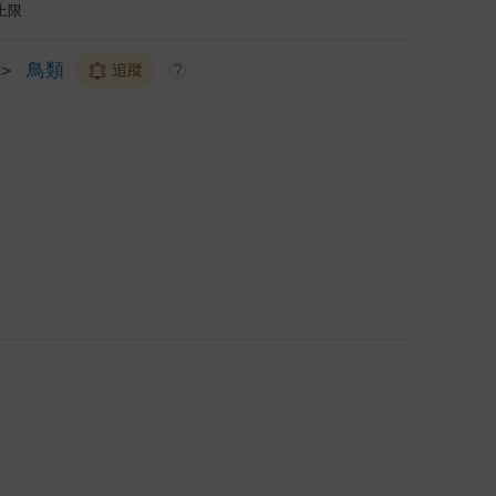
上限
＞
鳥類
追蹤
?