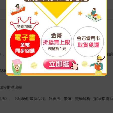
》、《中型鸚鵡完全飼養》、《玄鳳鸚鵡完全飼養》、《淺顯易懂的
AMORI）
課程期滿退學
養法》、《金絲雀–最新品種、飼養法、繁殖、照顧解析（寵物指南系