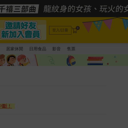
0
登入/註冊
電
居家休閒
日用食品
影音
售票
中斷！