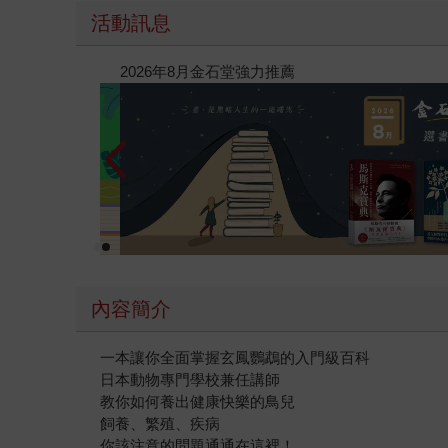
活動訊息
閱讀漫遊錄-2026上半年暢銷榜
內容簡介
一本讓你全面掌握玄鳳鸚鵡的入門級百科
日本動物專門學校兼任講師
教你如何養出健康快樂的鳥兒
飼養、繁殖、疾病
你該注意的問題通通在這裡！