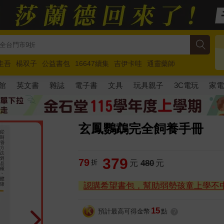
圭吾
楊双子
公益書包
16647續集
吉伊卡哇
通靈藥師
路邊攤新作
馬斯克
玩具總動員5
超慢跑
館
英文書
雜誌
電子書
文具
玩具親子
3C電玩
家
玄鳳鸚鵡完全飼養手冊
379
79
折
元
480
元
認購希望書包，幫助弱勢孩童上學不
15
預計最高可得金幣
點
?