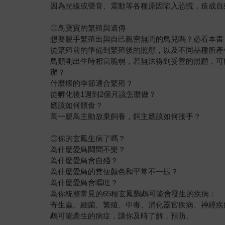
因為光線或聲音、震動等各種原因陷入恐慌，造成自
◎鳥寶寶的繁殖與遺傳
想要親手繁殖出與自己親密無間的鳥兒嗎？必看本書
從繁殖前的準備到繁殖後的照顧，以及不同品種所產
鳥類剛出生時相當脆弱，若無法得到妥善的照顧，可
辦？
什麼樣的季節適合繁殖？
從孵化後1週到2個月該怎麼做？
應該如何餵食？
萬一親鳥主動放棄飼養，飼主應該如何接手？
◎你的玄鳳生病了嗎？
為什麼愛鳥悶悶不樂？
為什麼愛鳥會自殘？
為什麼愛鳥的糞便顏色和平常不一樣？
為什麼愛鳥會嘔吐？
為你統整常見的65種玄鳳鸚鵡可能會發生的疾病：
寄生蟲、細菌、繁殖、中毒、消化器官疾病、神經疾
鵡可能產生的病症，讓你及時了解，預防。