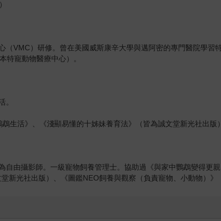
A）
心（VMC）研修。曾在美國威斯康辛大學與邁阿密的專門醫院學習特
日本特寵動物醫療中心）。
活。
 鸚鵡生活》、《淺顯易懂的十姊妹養育法》（皆為誠文堂新光社出版
為自由攝影師。一級寵物飼養管理士。協助過《與家中鸚鵡變得更親
誠文堂新光社出版）、《圖鑑NEO飼養與觀察（負責寵物、小動物）