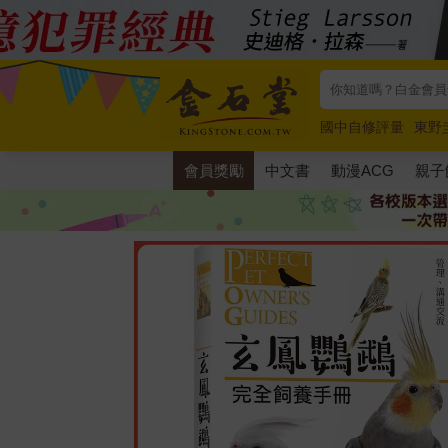
國中自修評量
東野
唯紅花綻放
奧德賽
會員獎勵
中文書
動漫ACG
親子