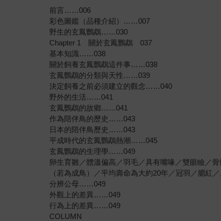
前言……006
彩色圖鑑（品種介紹）……007
野生的玄鳳鸚鵡……030
Chapter 1 關於玄鳳鸚鵡 037
基本知識……038
關於飼養玄鳳鸚鵡這件事……038
玄鳳鸚鵡的分類與天性……039
決定飼養之前必須建立的觀念……040
野外的生活……041
玄鳳鸚鵡的故鄉……041
作為陪伴鳥的歷史……043
日本的陪伴鳥歷史……043
平成時代的玄鳳鸚鵡熱潮……045
玄鳳鸚鵡的生理學……049
卵生育雛／體溫偏高／羽毛／具有嘴喙／雙眼瞼／骨骼
（若為成鳥）／平均壽命為大約20年／冠羽／腮紅
分辨公母……049
外觀上的差異……049
行為上的差異……049
COLUMN