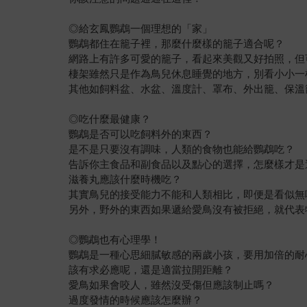
◎給玄鳳鸚鵡一個理想的「家」
鸚鵡都住在籠子裡，那麼什麼樣的籠子適合呢？
網路上有許多可愛的籠子，看起來美觀又好拍照，但
棲架雖然只是作為鳥兒休息睡覺的地方，別看小小一
其他如飼料盆、水盆、溫度計、罩布、外出籠、保溫
◎吃什麼最健康？
鸚鵡是否可以吃飼料外的東西？
是不是只要沒有調味，人類的食物也能給鸚鵡吃？
告訴你主食品和副食品以及點心的選擇，怎麼樣才是
滋養丸應該什麼時機吃？
其實鳥兒的接受能力不能和人類相比，即便是看似無
另外，野外的東西如果遞給愛鳥沒有被拒絕，就代表
◎鸚鵡也有心理學！
鸚鵡是一種心思細膩敏感的兩歲小孩，要用加倍的耐
該有求必應呢，還是適當拉開距離？
愛鳥如果會咬人，雖然沒受傷但應該制止嗎？
過度發情的時候應該怎麼辦？