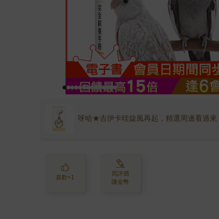
呀哈★吉伊卡哇旋風再起，精選周邊看過來
寫評價
喜歡+1
賺金幣