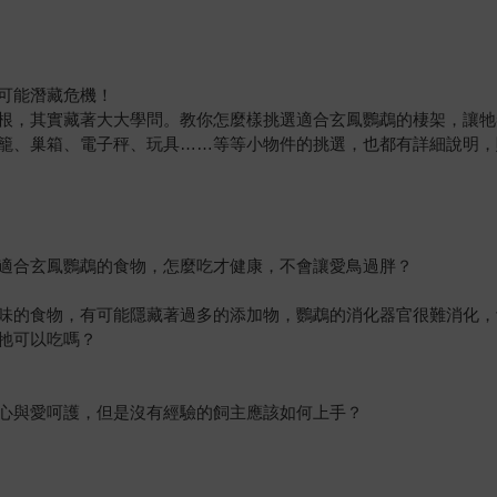
可能潛藏危機！
根，其實藏著大大學問。教你怎麼樣挑選適合玄鳳鸚鵡的棲架，讓牠
籠、巢箱、電子秤、玩具……等等小物件的挑選，也都有詳細說明，
適合玄鳳鸚鵡的食物，怎麼吃才健康，不會讓愛鳥過胖？
味的食物，有可能隱藏著過多的添加物，鸚鵡的消化器官很難消化，
牠可以吃嗎？
心與愛呵護，但是沒有經驗的飼主應該如何上手？