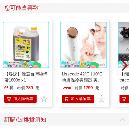
車
車
您可能會喜歡
【客錸】優選台灣純蜂
Lisscode 42°C | 10°C
【預
蜜1800g x1
喚膚温冷美顔器 美膚
thr
儀
VA 
780
1790
65
折
特價
元
特價
元
特價
2990
阿斯拉
SIR
加入購物車
加入購物車
訂購/退換貨須知