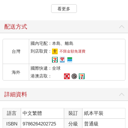
此外，「換羽期」和「發情期」是鸚鵡比較敏感的時期。換羽期
時，身上的羽管會突然快速生長，鳥寶有時會感覺很不舒服；而
看更多
在發情期時，鳥類體內的賀爾蒙則會產生變化。鳥寶在這兩個時
期的脾氣可能會較為暴躁，需要鳥奴多點包容心和耐心。
鳥類的消化系統特殊，除了排泄物的水分含量較高之外，平均每
配送方式
10分鐘就會排便一次。在決定要養哪一個物種之前，可以先問問
自己：「會不會害怕鳥兒的排泄物？」特別是吸蜜鸚鵡的糞便水
國內宅配：本島、離島
分較多，容易噴濺到周邊環境，食盆、籠子等都有可能沾染穢
物，需要更常清潔環境。所以如果自身有潔癖，可能就要考量日
到店取貨：
台灣
不限金額免運費
常的打掃需求，謹慎評估是否適合飼養寵物鳥。
國際快遞：全球
2.心理準備
海外
我們常說：「要把鳥兒當作家人，用全心全意的愛去照顧他。」
港澳店取：
不過很多人在養鳥之前卻沒有意識到「鳥寶或許有天會離開我
們」。
詳細資料
鳥類在發生意外時有可能會振翅飛離，讓飼主感到驚慌失措，甚
至緊張得嚎啕大哭而無法冷靜尋找愛鳥。為了避免這種情況，建
議在決定飼養時，就先做好「鳥兒可能會飛走」的心理準備，保
語言
中文繁體
裝訂
紙本平裝
持危機意識並謹慎預防。
一旦帶鳥兒踏出家門，就有機會遇到突發狀況，最常見的便是受
ISBN
9786264202725
分級
普通級
到「高空風向」影響，讓鳥寶在受到驚嚇時順著風向被帶走。我