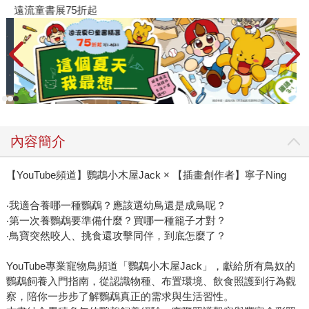
遠流童書展75折起
內容簡介
【YouTube頻道】鸚鵡小木屋Jack × 【插畫創作者】寧子Ning
‧我適合養哪一種鸚鵡？應該選幼鳥還是成鳥呢？
‧第一次養鸚鵡要準備什麼？買哪一種籠子才對？
‧鳥寶突然咬人、挑食還攻擊同伴，到底怎麼了？
YouTube專業寵物鳥頻道「鸚鵡小木屋Jack」，獻給所有鳥奴的
鸚鵡飼養入門指南，從認識物種、布置環境、飲食照護到行為觀
察，陪你一步步了解鸚鵡真正的需求與生活習性。