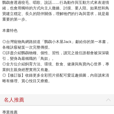
鸚鵡會透過咬毛、唱歌、說話……行為動作與互動方式來表達情
緒，也會用獨特的方式向主人撒嬌、討摸、要人陪。如果想和鳥
寶建立穩定、長久的陪伴關係，理解牠們的行為與需求，就是最
重要的第一步。
本書特色
◎台灣寵物鳥網路頻道「鸚鵡小木屋Jack」獻給你的第一本書，
各種訣竅秘笈一次完整傳授。
◎詳盡介紹鸚鵡物種、個性、習性，讀完之後任誰都會被深深吸
引，變身為最稱職的「鳥奴」。
◎全方位介紹飼育方法、環境、飲食、健康與鳥寶內心世界，專
業飼主親身經歷實用又有趣。
◎【修訂版】收錄更多全彩照片搭配可愛逗趣插圖，內容讀來清
晰有條理、賞心悅目又療癒。
名人推薦
專業推薦