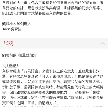
會遇到的大小事，包含了最初要如何選擇適合自己的寵物鳥、養
鳥要做的功課、緊急狀況預防與處理、訓練鸚鵡的初步介紹等，
以口語化的闡述方式帶各位進入鸚鵡的世界。
鸚鵡小木屋創辦人
Jack 吳育諶
試閱
飼養前的3個重點須知
1.抗壓能力
鳥類會經由「行為語言」來吸引飼主的注意力，並藉此進行溝
通。有時候鳥兒會透過「咬人」來傳達訊息，可能是在表達情緒
或是發洩精力，就如同還不會說話的小寶寶和父母的互動方式，
例如肚子餓、需要陪伴或生氣時，都能看見他們行為上的大幅轉
變。因此跟鸚鵡互動需要強大的抗壓能力，一定要做好「會被
咬」的心理準備，家具也有可能會被啃得坑坑洞洞，這些都是鳥
寶和飼主之間「正常」的溝通方式。