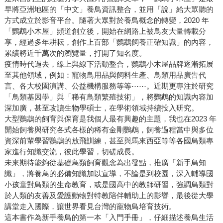
早將亞洲地區的「中文」養鳥資訊整合，並用「說」給大眾聽的
方式成立於影音平台。隨著大眾對於養鳥概念的轉變，2020 年
「鸚鵡小木屋」頻道創立後，開始在網路上被鳥友大量轉載分
享，經過多年耕耘，創作上百部「鸚鵡飼養正確知識」的內容，
累績將近千萬次的瀏覽量，打開了知名度。
疫情時代過去，線上與線下活動整合，鸚鵡小木屋品牌逐漸拓展
至其他領域，例如：寵物鳥用品與飼料生產、鳥類用品廣告代
言、各大校園演講、公益機構服務等等⋯⋯。近期更專注於研究
「鳥類基因學」與「稀有鳥類繁殖技術」，將鸚鵡的知識內容加
深加廣，甚至攻讀生物學碩士，在學術領域持續投入研究。
大型鸚鵡的飼育與保育是我個人最有興趣的主題，我也在2023 年
開始飼養與研究各式各樣的稀有金剛鸚鵡，飼養過程當中與多位
資深前輩學習鸚鵡的放飛訓練，甚至與馬來西亞等等各國鳥類專
家進行知識交流，彼此學習，切磋成長。
未來期待能夠從基礎鳥類飼育觀念為出發點，推廣「新手鳥知
識」，將養鳥的必備知識加以宣導，不論是到校園，深入輔導國
小孩童對鳥類的生命教育，或是國高中的教師研習，強調鳥類對
於人類的友善及愛護動物對特教陪伴輔助上的影響，最後從大學
講堂走入國際，讓世界看見台灣的寵物鳥培育技術。
這本書作為新手養鳥的第一本「入門手冊」，仔細描述養鳥生活