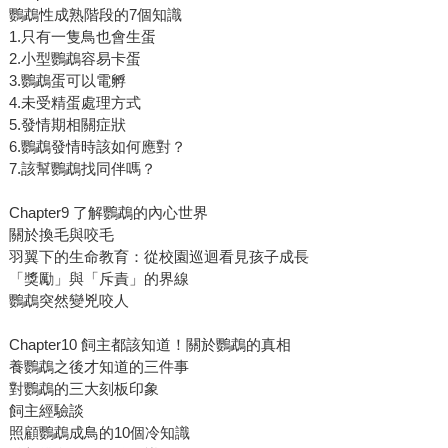
鸚鵡性成熟階段的7個知識
1.只有一隻鳥也會生蛋
2.小型鸚鵡容易卡蛋
3.鸚鵡蛋可以電孵
4.未受精蛋處理方式
5.發情期相關症狀
6.鸚鵡發情時該如何應對？
7.該幫鸚鵡找同伴嗎？
Chapter9 了解鸚鵡的內心世界
關於換毛與咬毛
羽翼下的生命教育：從校園巡迴看見孩子成長
「獎勵」與「斥責」的界線
鸚鵡突然變兇咬人
Chapter10 飼主都該知道！關於鸚鵡的真相
養鸚鵡之後才知道的三件事
對鸚鵡的三大刻板印象
飼主經驗談
照顧鸚鵡成鳥的10個冷知識