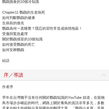
鸚鵡挑食的10個冷知識
Chapter11 鸚鵡的生老病死
如何判斷鸚鵡的健康
生病前的徵兆
鸚鵡為何一直睡覺？隱忍的習性常造成病情拖延！
受傷與緊急處理
關於鸚鵡感冒的10個知識
如何接受鸚鵡的死亡
如何安葬鸚鵡
結語
序／導讀
作者序
早年在台灣幾乎沒有任何關於鸚鵡知識的YouTube 頻道，在寵物
鳥市場步步崛起的時代，網路上關於養鳥的資訊非常多元，多數
是來自飼主的經驗分享與國外的翻譯文章，「鸚鵡小木屋」是最