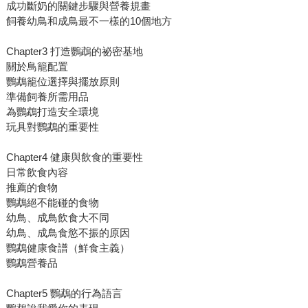
成功斷奶的關鍵步驟與營養規畫
飼養幼鳥和成鳥最不一樣的10個地方
Chapter3 打造鸚鵡的祕密基地
關於鳥籠配置
鸚鵡籠位選擇與擺放原則
準備飼養所需用品
為鸚鵡打造安全環境
玩具對鸚鵡的重要性
Chapter4 健康與飲食的重要性
日常飲食內容
推薦的食物
鸚鵡絕不能碰的食物
幼鳥、成鳥飲食大不同
幼鳥、成鳥食慾不振的原因
鸚鵡健康食譜（鮮食主義）
鸚鵡營養品
Chapter5 鸚鵡的行為語言