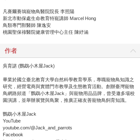
凡賽爾賽鴿寵物鳥醫院院長 李照陽
新北市動保處生命教育特寵講師 Marcel Hong
鳥類專門獸醫師 陳逸安
桃園聖保祿醫院健康管理中心主任 陳紓涵
作者
吳育諶 (鸚鵡小木屋Jack)
畢業於國立臺北教育大學自然科學教育學系，專職寵物鳥知識之
研究，經營電商與實體門市教學及生態教育活動。創辦臺灣寵物
鳥網路頻道「鸚鵡小木屋Jack」與寵物用品品牌，曾受邀多場校
園演講，並舉辦展覽與鳥聚，推廣正確友善寵物鳥飼育知識。
鸚鵡小木屋Jack
YouTube
youtube.com/@Jack_and_parrots
Facebook