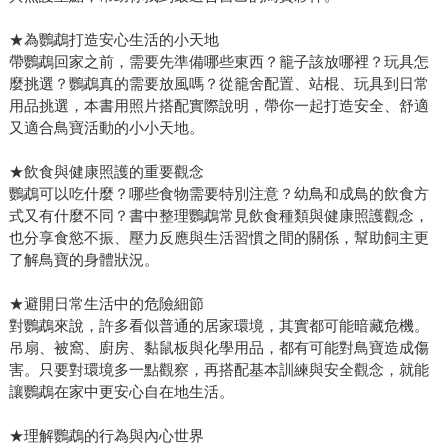
★為鸚鵡打造安心生活的小天地
帶鸚鵡回家之前，需要先準備哪些東西？籠子該放哪裡？玩具怎
麼挑選？鸚鵡真的需要放風嗎？從籠舍配置、站棍、玩具到日常
用品挑選，本書用照片搭配實際說明，帶你一起打造安全、舒適
又適合鳥寶活動的小小天地。
★飲食與健康照護的重要觀念
鸚鵡可以吃什麼？哪些食物需要特別注意？幼鳥和成鳥的飲食方
式又有什麼不同？書中整理鸚鵡常見飲食種類與健康照護觀念，
也分享食慾不振、壓力反應與生活習慣之間的關係，幫助飼主更
了解鳥寶的身體狀況。
★避開日常生活中的危險細節
對鸚鵡來說，許多看似普通的居家環境，其實都可能暗藏危機。
吊扇、被窩、廚房、黏鼠板與化學用品，都有可能對鳥寶造成傷
害。只要對環境多一點觀察，再搭配基本訓練與安全觀念，就能
讓鸚鵡在家中更安心自在地生活。
★理解鸚鵡的行為與內心世界