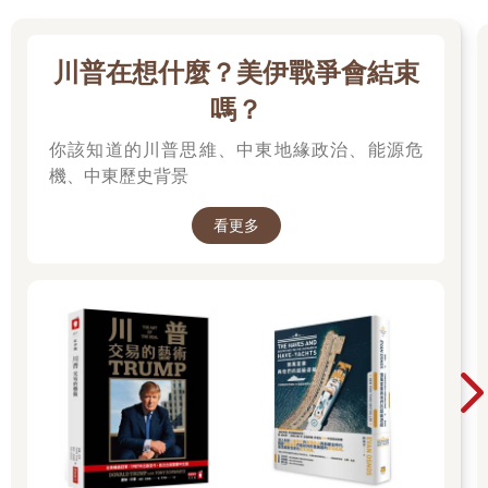
然而，若是有做基本的「繫繩放飛訓練」（Chapter 6第143頁將
詳細說明），一方面可以讓鸚鵡練習適應室外氣流，增加飛行運
動量，並熟悉飼主的哨音指令；另一方面，萬一鸚鵡真的飛走，
川普在想什麼？美伊戰爭會結束
基礎訓練也能幫助鸚鵡辨識主人的位置，哨子一吹，鸚鵡就會回
到飼主身邊。這可是非常重要的「保護型訓練」！
嗎？
一般的訓練也是如此。我們可以在餵食鸚鵡時，使用「哨音」來
你該知道的川普思維、中東地緣政治、能源危
加強反射行為，每次餵食都吹響哨子，並呼叫鳥寶的名字，例
如：「妹妹過來！逼逼！」經過長時間的重複訓練之後，當鳥寶
機、中東歷史背景
聽到哨音或呼叫時便會靠近飼主，因為他知道有東西可以吃了。
看更多