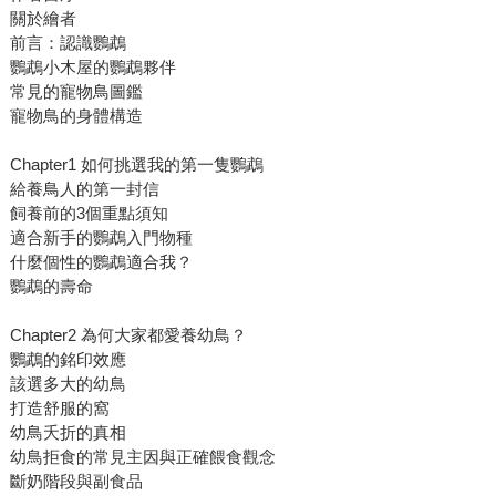
關於繪者
前言：認識鸚鵡
鸚鵡小木屋的鸚鵡夥伴
常見的寵物鳥圖鑑
寵物鳥的身體構造
Chapter1 如何挑選我的第一隻鸚鵡
給養鳥人的第一封信
飼養前的3個重點須知
適合新手的鸚鵡入門物種
什麼個性的鸚鵡適合我？
鸚鵡的壽命
Chapter2 為何大家都愛養幼鳥？
鸚鵡的銘印效應
該選多大的幼鳥
打造舒服的窩
幼鳥夭折的真相
幼鳥拒食的常見主因與正確餵食觀念
斷奶階段與副食品