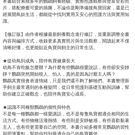
本書結合累積多年的鸚鵡飼養經驗、實際照護觀察與豐富全彩照
片，搭配療癒可愛的插圖，不論你是剛準備接鳥寶回家，還是已
經展開鳥奴生活，都能從中找到實用又安心的照護方法與實用知
識。
【修訂版】由作者根據最新飼養觀念進行修訂，並重新調整全書
內容與編排方式，收錄更多真實照片與生活觀察，閱讀起來不僅
清晰好懂，也更能貼近鳥寶與飼主的日常生活。
★從幼鳥到成鳥，陪伴鳥寶健康長大
幼鳥不肯吃飯怎麼辦？為什麼有些鸚鵡很愛說話，有些卻安安靜
靜？鸚鵡突然開始咬人、怕人，真的是因為討厭主人嗎？
鸚鵡其實很會表達情緒，只是我們還不夠了解牠們。本書整理新
手飼主最常遇到的各種疑問，從日常照護到基礎互動與訓練，幫
助你建立正確觀念，也陪伴鳥寶安心成長。
★認識不同種類鸚鵡的個性與特色
不是每一種鸚鵡都一樣愛講話，也不是每隻鳥寶都適合相同的生
活方式。有些物種活潑熱情、有些則是安靜敏感，有些喜歡黏著
主人，也有些更需要自己的空間。本書介紹多種常見鸚鵡的習性
與照護重點，幫助你找到最適合自己的鳥寶夥伴。