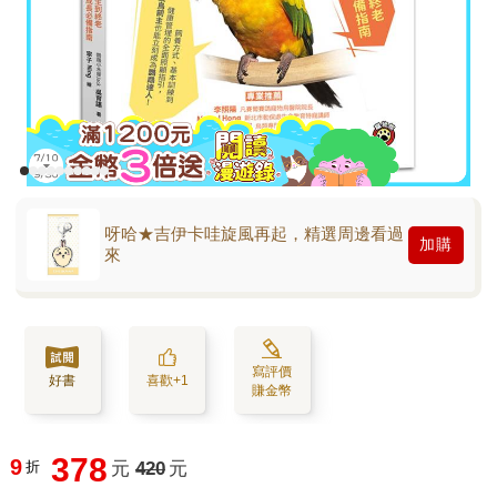
呀哈★吉伊卡哇旋風再起，精選周邊看過
加購
來
寫評價
好書
喜歡+1
賺金幣
378
9
折
元
420
元