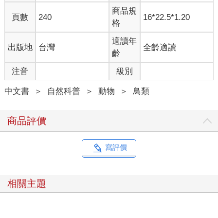
們在養鳥時切記要小心謹慎，若是遇到任何意料之外的問題，也
商品規
頁數
240
16*22.5*1.20
較能沉著冷靜地處理。
格
養鳥之前，也應該先為可能發生的高額醫療花費做好心理準備。
寵物的醫療保險系統不像人類如此完善，也沒有全民健保，就醫
適讀年
出版地
台灣
全齡適讀
費用相對高出許多。且鳥類屬於被視為非犬貓的「特殊寵物」，
齡
相關的獸醫院數量較少且不易尋得，犬貓獸醫院的設備儀器也未
注音
級別
必適用於鳥類。因此，建議在飼養鳥寶之前，先了解住家附近是
否有鳥醫院或在家中備好鳥類常備藥，以應對突發狀況。鳥類的
中文書
＞
自然科普
＞
動物
＞
鳥類
醫療費用往往是飼養前最容易被忽略納入評估的一環。
3.保護訓練
商品評價
大家在聽到「訓練」二字時，或許會直覺聯想到馬戲團那種表演
性質的訓練，而且許多人都是因為寵物鳥討喜的外表與個性而決
定飼養，所以對於名為「訓練」的互動抱持著負面想法，但有時
寫評價
候「訓練也是一種保護」！
為什麼這樣說呢？不瞞大家，許多在籠內成長的鸚鵡一旦脫離籠
子，看見廣闊天空後，便有很大機率振翅飛離。即便這些鸚鵡在
相關主題
室內時再怎麼黏人、親人，當他們第一次在開放空間飛翔時，往
往難以控制自己的飛行能力，加上戶外噪音、氣流等因素，都可
能讓鸚鵡感到非常害怕，因此一飛出去通常就再難尋回。