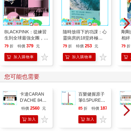
BLACKPINK：從練習
隨時放得下的功課：心
剛剛
生到全球最強女團，看
靈病房的18堂終極學
相絆
Jisoo、Jennie、
分
要的
379
253
79
折
特價
元
79
折
特價
元
79
折
Ros?、Lisa 如何征服
世界，創造K-pop傳
加入購物車
加入購物車
奇！
您可能也需要
卡達CARAN
百樂健握原子
D'ACHE 849
筆0.5PURE聯
Paul Smith 原
名 頂級白桃
2560
187
特價
元
85
折
特價
元
子筆ED.5 條紋
(限量)
黑
加入
加入
購物
購物