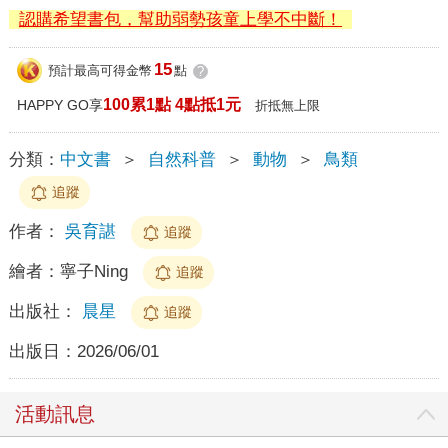
認購希望書包，幫助弱勢孩童上學不中斷！
15
預計最高可得金幣
點
?
100累1點 4點抵1元
HAPPY GO享
折抵無上限
分類：
中文書
＞
自然科普
＞
動物
＞
鳥類
追蹤
作者：
吳育諶
追蹤
繪者：
寧子Ning
追蹤
出版社：
晨星
追蹤
出版日：
2026/06/01
活動訊息