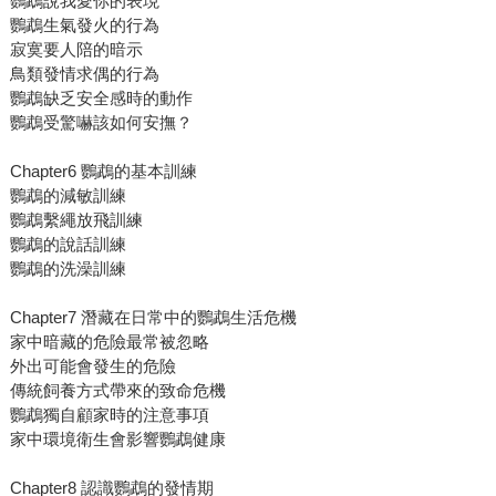
鸚鵡說我愛你的表現
鸚鵡生氣發火的行為
寂寞要人陪的暗示
鳥類發情求偶的行為
鸚鵡缺乏安全感時的動作
鸚鵡受驚嚇該如何安撫？
Chapter6 鸚鵡的基本訓練
鸚鵡的減敏訓練
鸚鵡繫繩放飛訓練
鸚鵡的說話訓練
鸚鵡的洗澡訓練
Chapter7 潛藏在日常中的鸚鵡生活危機
家中暗藏的危險最常被忽略
外出可能會發生的危險
傳統飼養方式帶來的致命危機
鸚鵡獨自顧家時的注意事項
家中環境衛生會影響鸚鵡健康
Chapter8 認識鸚鵡的發情期