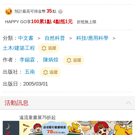
35
預計最高可得金幣
點
?
100累1點 4點抵1元
HAPPY GO享
折抵無上限
分類：
中文書
＞
自然科普
＞
科技/應用科學
＞
土木/建築工程
追蹤
作者：
李錫霖
、
陳炳煌
追蹤
出版社：
五南
追蹤
出版日：
2005/03/01
活動訊息
遠流童書展75折起