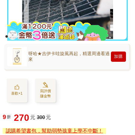
呀哈★吉伊卡哇旋風再起，精選周邊看過
加購
來
寫評價
喜歡+1
賺金幣
270
9
折
元
300
元
認購希望書包，幫助弱勢孩童上學不中斷！