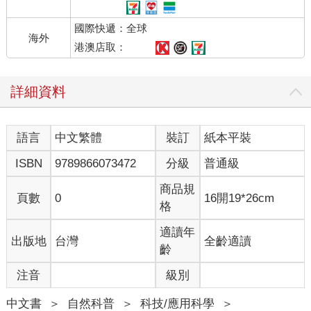
國際快遞：全球
海外
港澳店取：
詳細資料
語言
中文繁體
裝訂
紙本平裝
ISBN
9789866073472
分級
普通級
商品規
頁數
0
16開19*26cm
格
適讀年
出版地
台灣
全齡適讀
齡
注音
級別
中文書
＞
自然科普
＞
科技/應用科學
＞