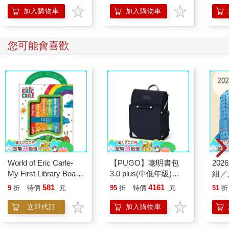
加入購物車
加入購物車
您可能會喜歡
World of Eric Carle-
【PUGO】聰明書包
20
My First Library Board
3.0 plus(中低年級)酷
組／
Book Block Set
黑 全新進化玩美上市
581
4161
9
折
特價
元
95
折
特價
元
51
折
立即代訂
加入購物車