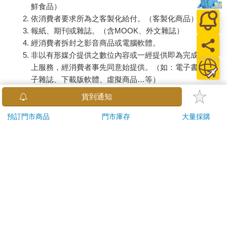
鮮食品）
依消費者要求所為之客製化給付。（客製化商品）
報紙、期刊或雜誌。（含MOOK、外文雜誌）
經消費者拆封之影音商品或電腦軟體。
非以有形媒介提供之數位內容或一經提供即為完成之線
上服務，經消費者事先同意始提供。（如：電子書、電
子雜誌、下載版軟體、虛擬商品…等）
已拆封之個人衛生用品。（如：內衣褲、刮鬍刀、除毛
貨到通知
刀…等）
若非上列種類商品，均享有到貨7天的猶豫期（含例假
預訂門市商品
門市庫存
大量採購
日）。
辦理退換貨時，商品（組合商品恕無法接受單獨退貨）必須
是您收到商品時的原始狀態（包含商品本體、配件、贈品、
保證書、所有附隨資料文件及原廠內外包裝…等），請勿直
接使用原廠包裝寄送，或於原廠包裝上黏貼紙張或書寫文
字。
退回商品若無法回復原狀，將請您負擔回復原狀所需費用，
嚴重時將影響您的退貨權益。