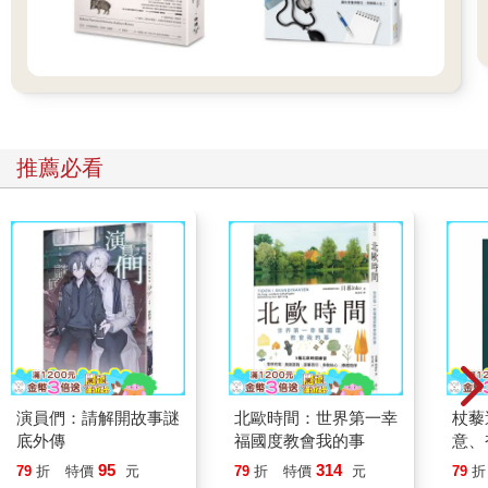
推薦必看
演員們：請解開故事謎
北歐時間：世界第一幸
杖藜
底外傳
福國度教會我的事
意、
恭談
95
314
79
折
特價
元
79
折
特價
元
79
折
想