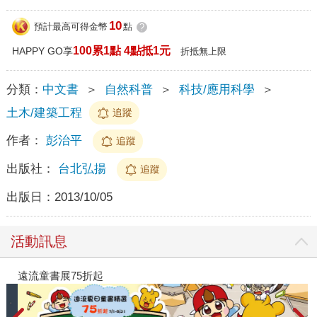
10
預計最高可得金幣
點
?
100累1點 4點抵1元
HAPPY GO享
折抵無上限
分類：
中文書
＞
自然科普
＞
科技/應用科學
＞
土木/建築工程
追蹤
作者：
彭治平
追蹤
出版社：
台北弘揚
追蹤
出版日：
2013/10/05
活動訊息
遠流童書展75折起