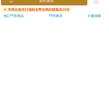
貨到通知
刀…等）
※ 本商品會員日滿額金幣加碼回饋最高15倍
若非上列種類商品，均享有到貨7天的猶豫期（含例假
日）。
預訂門市商品
門市庫存
大量採購
辦理退換貨時，商品（組合商品恕無法接受單獨退貨）必須
是您收到商品時的原始狀態（包含商品本體、配件、贈品、
保證書、所有附隨資料文件及原廠內外包裝…等），請勿直
接使用原廠包裝寄送，或於原廠包裝上黏貼紙張或書寫文
字。
退回商品若無法回復原狀，將請您負擔回復原狀所需費用，
嚴重時將影響您的退貨權益。