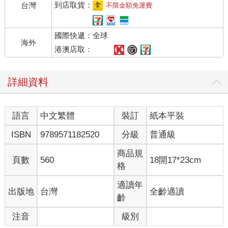
到店取貨：
台灣
不限金額免運費
國際快遞：全球
海外
港澳店取：
詳細資料
語言
中文繁體
裝訂
紙本平裝
ISBN
9789571182520
分級
普通級
商品規
頁數
560
18開17*23cm
格
適讀年
出版地
台灣
全齡適讀
齡
注音
級別