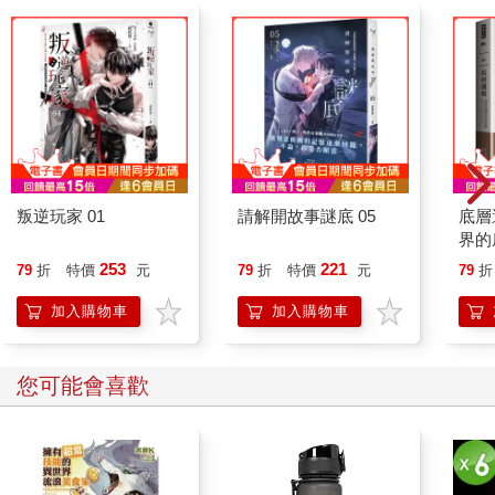
叛逆玩家 01
請解開故事謎底 05
底層
界的
253
221
79
折
特價
元
79
折
特價
元
79
折
加入購物車
加入購物車
您可能會喜歡