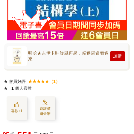
呀哈★吉伊卡哇旋風再起，精選周邊看過
加購
來
★
會員好評
★★★★★（1）
★
1
個人喜歡
寫評價
喜歡+1
賺金幣