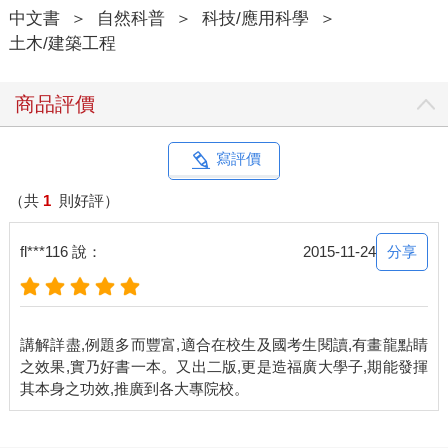
中文書
＞
自然科普
＞
科技/應用科學
＞
土木/建築工程
商品評價
寫評價
（共
1
則好評）
分享
fl***116 說：
2015-11-24
講解詳盡,例題多而豐富,適合在校生及國考生閱讀,有畫龍點睛
之效果,實乃好書一本。又出二版,更是造福廣大學子,期能發揮