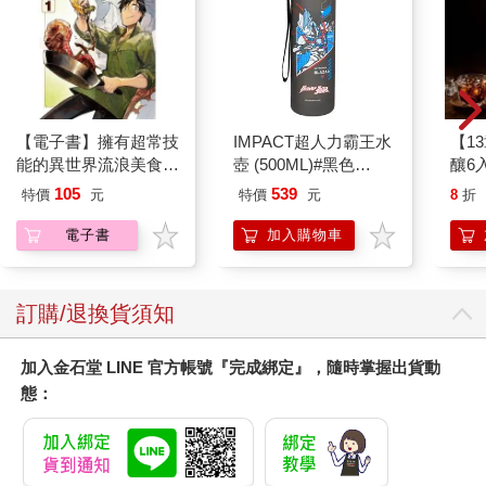
【電子書】擁有超常技
IMPACT超人力霸王水
【1
能的異世界流浪美食家
壺 (500ML)#黑色
釀6入
(1)
IMUTB01BK
105
539
特價
元
特價
元
8
折
電子書
加入購物車
訂購/退換貨須知
加入金石堂 LINE 官方帳號『完成綁定』，隨時掌握出貨動
態：