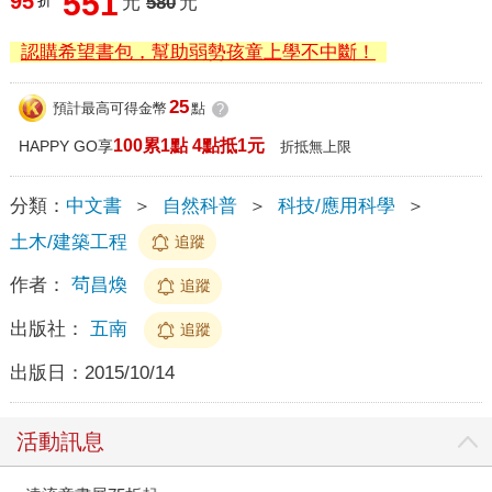
551
95
折
元
580
元
認購希望書包，幫助弱勢孩童上學不中斷！
25
預計最高可得金幣
點
?
100累1點 4點抵1元
HAPPY GO享
折抵無上限
分類：
中文書
＞
自然科普
＞
科技/應用科學
＞
土木/建築工程
追蹤
作者：
茍昌煥
追蹤
出版社：
五南
追蹤
出版日：
2015/10/14
活動訊息