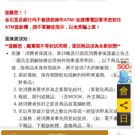
提醒您！！
金石堂及銀行均不會請您操作ATM! 如接獲電話要求您前往
ATM提款機，請不要聽從指示，以免受騙上當！
退換貨須知：
**提醒您，鑑賞期不等於試用期，退回商品須為全新狀態**
依據「消費者保護法」第19條及行政院消費者保護處公告之
「通訊交易解除權合理例外情事適用準則」，以下商品購買
後，除商品本身有瑕疵外，將不提供7天的猶豫期：
易於腐敗、保存期限較短或解約時即將逾期。（如：生
鮮食品）
會
依消費者要求所為之客製化給付。（客製化商品）
報紙、期刊或雜誌。（含MOOK、外文雜誌）
員
經消費者拆封之影音商品或電腦軟體。
非以有形媒介提供之數位內容或一經提供即為完成之線
日
上服務，經消費者事先同意始提供。（如：電子書、電
子雜誌、下載版軟體、虛擬商品…等）
已拆封之個人衛生用品。（如：內衣褲、刮鬍刀、除毛