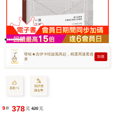
呀哈★吉伊卡哇旋風再起，精選周邊看過
加購
來
寫評價
喜歡+1
賺金幣
378
9
折
元
420
元