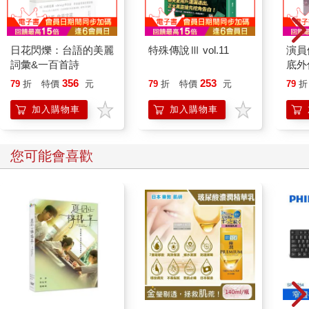
日花閃爍：台語的美麗
特殊傳說Ⅲ vol.11
演員
詞彙&一百首詩
底外
356
253
79
折
特價
元
79
折
特價
元
79
折
加入購物車
加入購物車
您可能會喜歡