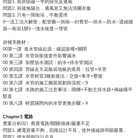
問題1. 廚房阻礙一半的採光及通風
問題2. 前後無陽台，通風差又無法洗曬衣服
問題3. 只有一間衛浴，不敷需求
0一流工法大解密：配管圖—拆除—封舊管—排水—防水--退縮牆
面—衛浴1變2---洩水坡度—埋管
@補充教材：
00第一課 進水管線起源：確認架構+關閉
00 第二課 水管與銜接套件影響漏水
00 第三課 加壓放水測試：給水+排水管測試
00 第四課 管線走天花板或地板的差異：拉管+吊管
00 第五課 水管材質3種銜接法：交接+車牙+壓接
00 第六課 水管的施工圖面規劃與流程╳9
00 第七課 水路的施工注意事項：開槽+不動主排水路+佈線橫平
豎直
00 第八課 輕質隔間內的水管更換步驟╳4
Chapter3
電路
實案分析02》舊屋電路/開關/插座/嚴重不足
問題1. 總電容量不夠，回路設計不良，使外接線路明顯嚴重。
問題2. 燈光照明設計不良。