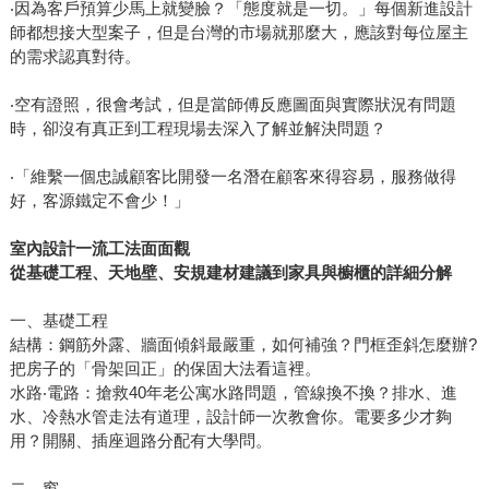
‧因為客戶預算少馬上就變臉？「態度就是一切。」每個新進設計
師都想接大型案子，但是台灣的市場就那麼大，應該對每位屋主
的需求認真對待。
‧空有證照，很會考試，但是當師傅反應圖面與實際狀況有問題
時，卻沒有真正到工程現場去深入了解並解決問題？
‧「維繫一個忠誠顧客比開發一名潛在顧客來得容易，服務做得
好，客源鐵定不會少！」
室內設計一流工法面面觀
從基礎工程、天地壁、安規建材建議到家具與櫥櫃的詳細分解
一、基礎工程
結構：鋼筋外露、牆面傾斜最嚴重，如何補強？門框歪斜怎麼辦?
把房子的「骨架回正」的保固大法看這裡。
水路‧電路：搶救40年老公寓水路問題，管線換不換？排水、進
水、冷熱水管走法有道理，設計師一次教會你。電要多少才夠
用？開關、插座迴路分配有大學問。
二、窗