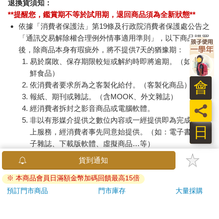
退換貨須知：
**提醒您，鑑賞期不等於試用期，退回商品須為全新狀態**
依據「消費者保護法」第19條及行政院消費者保護處公告之
「通訊交易解除權合理例外情事適用準則」，以下商品購買
後，除商品本身有瑕疵外，將不提供7天的猶豫期：
易於腐敗、保存期限較短或解約時即將逾期。（如：生
鮮食品）
會
依消費者要求所為之客製化給付。（客製化商品）
報紙、期刊或雜誌。（含MOOK、外文雜誌）
員
經消費者拆封之影音商品或電腦軟體。
非以有形媒介提供之數位內容或一經提供即為完成之線
日
上服務，經消費者事先同意始提供。（如：電子書、電
子雜誌、下載版軟體、虛擬商品…等）
已拆封之個人衛生用品。（如：內衣褲、刮鬍刀、除毛
貨到通知
刀…等）
※ 本商品會員日滿額金幣加碼回饋最高15倍
若非上列種類商品，均享有到貨7天的猶豫期（含例假
日）。
預訂門市商品
門市庫存
大量採購
辦理退換貨時，商品（組合商品恕無法接受單獨退貨）必須
是您收到商品時的原始狀態（包含商品本體、配件、贈品、