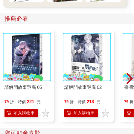
推薦必看
請解開故事謎底 05
請解開故事謎底 02
臺灣
221
213
79
折
特價
元
79
折
特價
元
79
折
加入購物車
加入購物車
您可能會喜歡