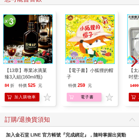
【13章】專業冰滴菓
【電子書】小狐狸的帽
【太
臻3入組(160ml/瓶)
子
吋壁
機)
525
259
84
折
特價
元
特價
元
1499
加入購物車
電子書
訂購/退換貨須知
加入金石堂 LINE 官方帳號『完成綁定』，隨時掌握出貨動