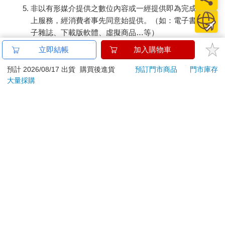
非以有形媒介提供之數位內容或一經提供即為完成之線
上服務，經消費者事先同意始提供。（如：電子書、電
子雜誌、下載版軟體、虛擬商品…等）
已拆封之個人衛生用品。（如：內衣褲、刮鬍刀、除毛
立即結帳
加入購物車
刀…等）
若非上列種類商品，均享有到貨7天的猶豫期（含例假
預計 2026/08/17 出貨
購買後進貨
預訂門市商品
門市庫存
大量採購
日）。
辦理退換貨時，商品（組合商品恕無法接受單獨退貨）必須
是您收到商品時的原始狀態（包含商品本體、配件、贈品、
保證書、所有附隨資料文件及原廠內外包裝…等），請勿直
接使用原廠包裝寄送，或於原廠包裝上黏貼紙張或書寫文
字。
退回商品若無法回復原狀，將請您負擔回復原狀所需費用，
嚴重時將影響您的退貨權益。