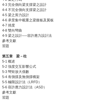
4-3 完全側向梁支撐梁之設計
4-4 不完全側向支撐梁之設計
4-5 梁之剪力設計
4-6 承受集中載重之梁腹板及翼板
4-7 撓度
4-8 雙向彎曲
4-9 梁之設計──容許應力設計法
參考文獻
習題
第五章 梁－柱
5-1 概述
5-2 強度交互影響公式
5-3 彎矩放大係數
5-4 有側撐及無側撐構架
5-5 極限設計法（LRFD）
5-6 容許應力設計法（ASD）
參考文獻
習題