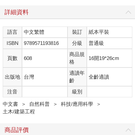
詳細資料
語言
中文繁體
裝訂
紙本平裝
ISBN
9789571193816
分級
普通級
商品規
頁數
608
16開19*26cm
格
適讀年
出版地
台灣
全齡適讀
齡
注音
級別
中文書
＞
自然科普
＞
科技/應用科學
＞
土木/建築工程
商品評價