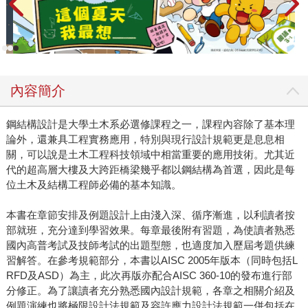
內容簡介
鋼結構設計是大學土木系必選修課程之一，課程內容除了基本理
論外，還兼具工程實務應用，特別與現行設計規範更是息息相
關，可以說是土木工程科技領域中相當重要的應用技術。尤其近
代的超高層大樓及大跨距橋梁幾乎都以鋼結構為首選，因此是每
位土木及結構工程師必備的基本知識。
本書在章節安排及例題設計上由淺入深、循序漸進，以利讀者按
部就班，充分達到學習效果。每章最後附有習題，為使讀者熟悉
國內高普考試及技師考試的出題型態，也適度加入歷屆考題供練
習解答。在參考規範部分，本書以AISC 2005年版本（同時包括L
RFD及ASD）為主，此次再版亦配合AISC 360-10的發布進行部
分修正。為了讓讀者充分熟悉國內設計規範，各章之相關介紹及
例題演練也將極限設計法規範及容許應力設計法規範一併包括在