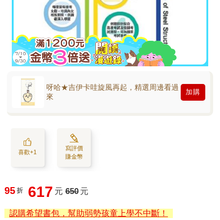
呀哈★吉伊卡哇旋風再起，精選周邊看過
加購
來
寫評價
喜歡+1
賺金幣
617
95
折
元
650
元
認購希望書包，幫助弱勢孩童上學不中斷！