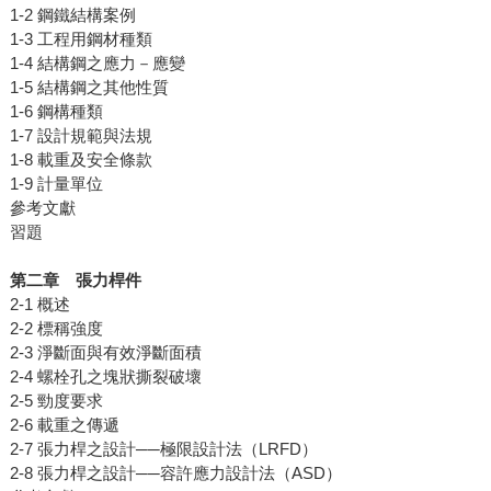
1-2 鋼鐵結構案例
1-3 工程用鋼材種類
1-4 結構鋼之應力－應變
1-5 結構鋼之其他性質
1-6 鋼構種類
1-7 設計規範與法規
1-8 載重及安全條款
1-9 計量單位
參考文獻
習題
第二章 張力桿件
2-1 概述
2-2 標稱強度
2-3 淨斷面與有效淨斷面積
2-4 螺栓孔之塊狀撕裂破壞
2-5 勁度要求
2-6 載重之傳遞
2-7 張力桿之設計──極限設計法（LRFD）
2-8 張力桿之設計──容許應力設計法（ASD）