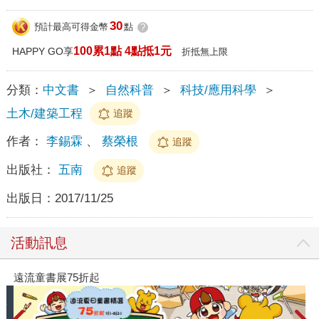
30
預計最高可得金幣
點
?
100累1點 4點抵1元
HAPPY GO享
折抵無上限
分類：
中文書
＞
自然科普
＞
科技/應用科學
＞
土木/建築工程
追蹤
作者：
李錫霖
、
蔡榮根
追蹤
出版社：
五南
追蹤
出版日：
2017/11/25
活動訊息
遠流童書展75折起