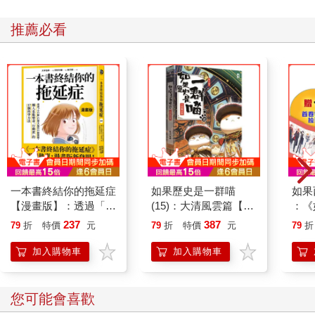
推薦必看
一本書終結你的拖延症
如果歷史是一群喵
如果
【漫畫版】：透過「小
(15)：大清風雲篇【萌
：《
行動」打開大腦的行動
貓漫畫學歷史】
喵》
237
387
79
折
特價
元
79
折
特價
元
79
折
開關，懶人也能變身
【首
「行動派」的37個科
加入購物車
加入購物車
學方法
您可能會喜歡