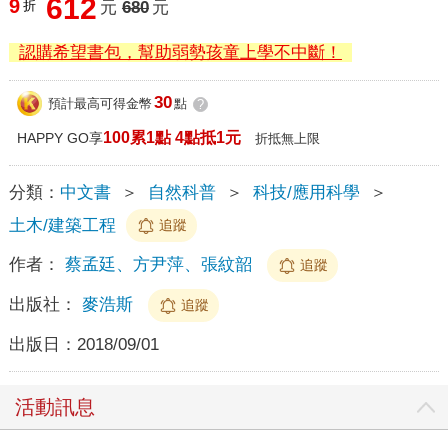
612
9
折
元
680
元
認購希望書包，幫助弱勢孩童上學不中斷！
30
預計最高可得金幣
點
?
100累1點 4點抵1元
HAPPY GO享
折抵無上限
分類：
中文書
＞
自然科普
＞
科技/應用科學
＞
土木/建築工程
追蹤
作者：
蔡孟廷、方尹萍、張紋韶
追蹤
出版社：
麥浩斯
追蹤
出版日：
2018/09/01
活動訊息