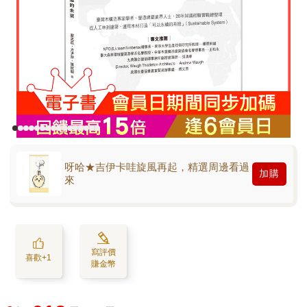
呀哈★吉伊卡哇旋風再起，精選周邊看過
加購
來
寫評價
喜歡+1
賺金幣