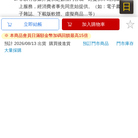
日
上服務，經消費者事先同意始提供。（如：電子書、電
子雜誌、下載版軟體、虛擬商品…等）
已拆封之個人衛生用品。（如：內衣褲、刮鬍刀、除毛
立即結帳
加入購物車
刀…等）
※ 本商品會員日滿額金幣加碼回饋最高15倍
若非上列種類商品，均享有到貨7天的猶豫期（含例假
日）。
預計 2026/08/13 出貨
購買後進貨
預訂門市商品
門市庫存
大量採購
辦理退換貨時，商品（組合商品恕無法接受單獨退貨）必須
是您收到商品時的原始狀態（包含商品本體、配件、贈品、
保證書、所有附隨資料文件及原廠內外包裝…等），請勿直
接使用原廠包裝寄送，或於原廠包裝上黏貼紙張或書寫文
字。
退回商品若無法回復原狀，將請您負擔回復原狀所需費用，
嚴重時將影響您的退貨權益。