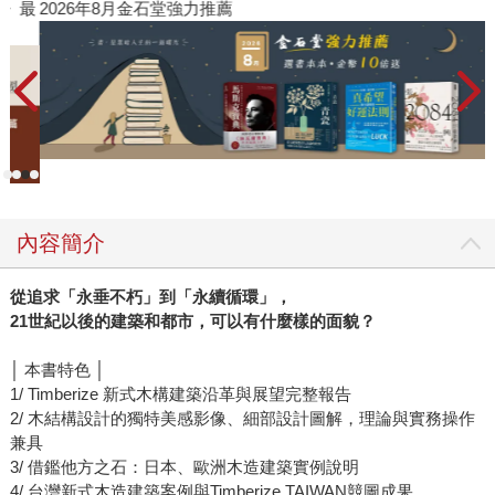
》最
2026年8月金石堂強力推薦
遠
內容簡介
從追求「永垂不朽」到「永續循環」，
21世紀以後的建築和都市，可以有什麼樣的面貌？
│ 本書特色 │
1/ Timberize 新式木構建築沿革與展望完整報告
2/ 木結構設計的獨特美感影像、細部設計圖解，理論與實務操作
兼具
3/ 借鑑他方之石：日本、歐洲木造建築實例說明
4/ 台灣新式木造建築案例與Timberize TAIWAN競圖成果