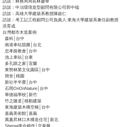
訪談：林務局局長林慶華
訪談：中冶環境造型顧問有限公司郭中端
訪談：高雄大學建築系教授陳啟仁
訪談：考工記工程顧問公司負責人‧東海大學建築系兼任副教授
洪育成
台灣都市木造案例
森科│台中
南港車站競圖│台北
忠孝路教會│台中
池上車站│台東
多孔隙之家│宜蘭
東勢林業文化園區│台中
簡舍│桃園
新社半半齋│台中
石岡OnOnNature│台中
華德福學校│新竹
竹之隧道│移動建築
東海建築木構空橋│台中
嘉義美術館│嘉義
萬蕙昇林口木構造住宅│新北
Sherpa接合鐵件│交泰興