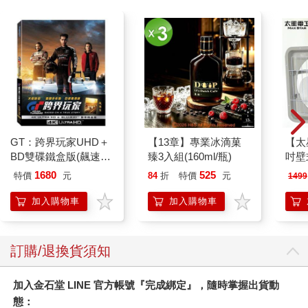
GT：跨界玩家UHD＋
【13章】專業冰滴菓
【太
BD雙碟鐵盒版(飆速
臻3入組(160ml/瓶)
吋壁
金)
機)
1680
525
特價
元
84
折
特價
元
1499
加入購物車
加入購物車
訂購/退換貨須知
加入金石堂 LINE 官方帳號『完成綁定』，隨時掌握出貨動
態：