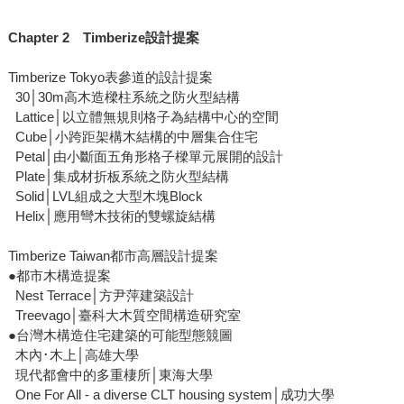
Chapter 2 Timberize設計提案
Timberize Tokyo表參道的設計提案
30│30m高木造樑柱系統之防火型結構
Lattice│以立體無規則格子為結構中心的空間
Cube│小跨距架構木結構的中層集合住宅
Petal│由小斷面五角形格子樑單元展開的設計
Plate│集成材折板系統之防火型結構
Solid│LVL組成之大型木塊Block
Helix│應用彎木技術的雙螺旋結構
Timberize Taiwan都市高層設計提案
●都市木構造提案
Nest Terrace│方尹萍建築設計
Treevago│臺科大木質空間構造研究室
●台灣木構造住宅建築的可能型態競圖
木內･木上│高雄大學
現代都會中的多重棲所│東海大學
One For All - a diverse CLT housing system│成功大學