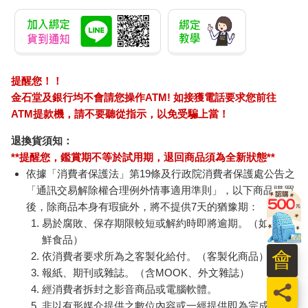
提醒您！！
金石堂及銀行均不會請您操作ATM! 如接獲電話要求您前往
ATM提款機，請不要聽從指示，以免受騙上當！
退換貨須知：
**提醒您，鑑賞期不等於試用期，退回商品須為全新狀態**
依據「消費者保護法」第19條及行政院消費者保護處公告之
「通訊交易解除權合理例外情事適用準則」，以下商品購買
後，除商品本身有瑕疵外，將不提供7天的猶豫期：
易於腐敗、保存期限較短或解約時即將逾期。（如：生
鮮食品）
會
依消費者要求所為之客製化給付。（客製化商品）
報紙、期刊或雜誌。（含MOOK、外文雜誌）
員
經消費者拆封之影音商品或電腦軟體。
非以有形媒介提供之數位內容或一經提供即為完成之線