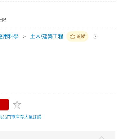
上限
應用科學
＞
土木/建築工程
追蹤
?
商品
門市庫存
大量採購