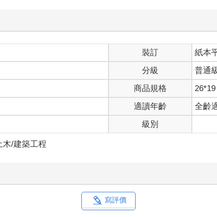
裝訂
紙本
分級
普通
商品規格
26*19
適讀年齡
全齡
級別
土木/建築工程
寫評價