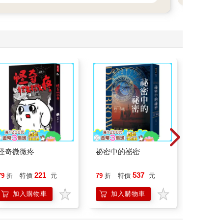
怪奇微微疼
祕密中的祕密
請解開故
221
537
79
折
特價
元
79
折
特價
元
79
折
加入購物車
加入購物車
加