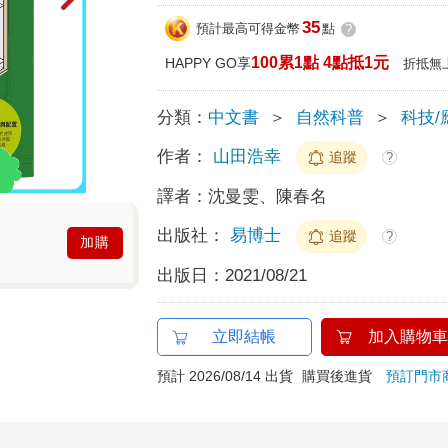
35
預計最高可得金幣
點
?
100累1點 4點抵1元
HAPPY GO享
折抵無
分類：
中文書
＞
自然科普
＞
科技/
作者：
山田浩幸
追蹤
?
譯者：
沈曼雯、陳春名
出版社：
易博士
追蹤
?
加購
出版日：
2021/08/21
立即結帳
加入購物車
預計 2026/08/14 出貨
購買後進貨
預訂門市