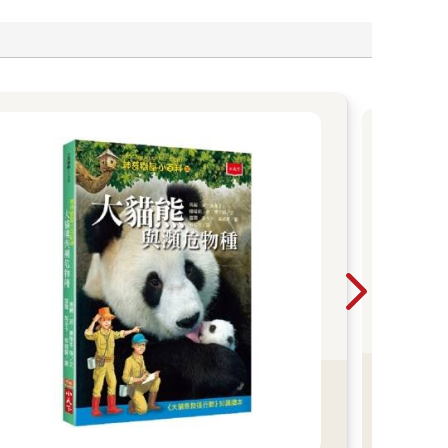
人
意
可
各領
論人
用
識和
學
的關
明
看