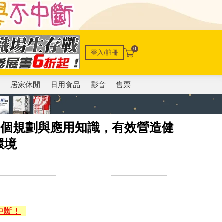
0
登入/註冊
電
居家休閒
日用食品
影音
售票
7個規劃與應用知識，有效營造健
環境
中斷！