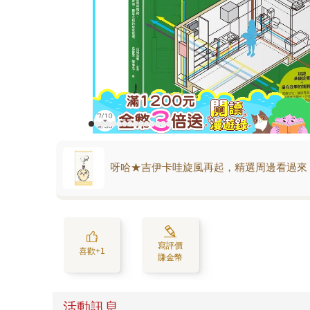
呀哈★吉伊卡哇旋風再起，精選周邊看過來
寫評價
喜歡+1
賺金幣
活動訊息