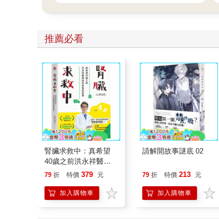
推薦必看
腎臟求救中：真希望
請解開故事謎底 02
40歲之前洪永祥醫師
就告訴我這些事
379
213
79
折
特價
元
79
折
特價
元
加入購物車
加入購物車