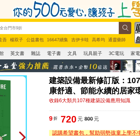
圭吾
楊双子
公益書包
16647續集
吉伊卡哇
高希均
通靈藥師
路邊攤新作
馬斯克
玩具總動員5
超慢跑
館
英文書
雜誌
電子書
文具
玩具親子
3C電玩
家
建築設備最新修訂版：10
康舒適、節能永續的居家
收錄6大類共107種建築設備應用知識
720
9
折
元
800
元
認購希望書包，幫助弱勢孩童上學不