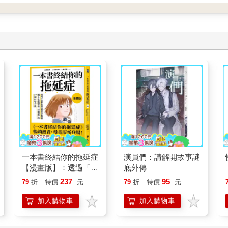
一本書終結你的拖延症
演員們：請解開故事謎
【漫畫版】：透過「小
底外傳
行動」打開大腦的行動
237
95
79
折
特價
元
79
折
特價
元
開關，懶人也能變身
「行動派」的37個科
加入購物車
加入購物車
學方法