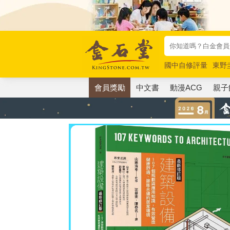
國中自修評量
東野
唯紅花綻放
奧德賽
會員獎勵
中文書
動漫ACG
親子