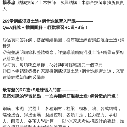
楊慕忠
結構技師／土木技師、永興結構土木聯合技師事務所負責
人
269堂鋼筋混凝土造+鋼骨造練習入門課――――
Q&A解說 + 插圖圖解 = 輕鬆學習RC造+S造！
◎逐頁問答詳解，搭配精繪插圖，循序漸進練習鋼筋混凝土造+鋼
骨造
◎完整說明細節和整體概念，詳盡導讀鋼筋混凝土造+鋼骨造要點
及計算應用
◎每頁、每項獨立章節，3分鐘即可輕鬆讀完一個單元
◎日本暢銷建築書作家親授鋼筋混凝土造+鋼骨造練習之道，充實
建築結構知識的必備書
最有趣的RC造+S造練習入門書――――
建築知識的學習起點，一次弄懂鋼筋混凝土造+鋼骨造的門道！
鋼筋、水泥、混凝土、各種鋼材，柱梁、樓板、牆、各式結構，
螺栓接合、銲接金屬、裂縫控制、各類工法，拉力壓力、承載
力、耐震力、各項力學計算――以○╳來思考結構設計的要點，最