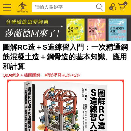
0
圖解RC造＋S造練習入門：一次精通鋼
筋混凝土造＋鋼骨造的基本知識、應用
和計算
Q&A解說 + 插圖圖解 = 輕鬆學習RC造+S造