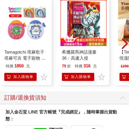
Tamagotchi 塔麻歌子
希臘羅馬神話漫畫
【T
塔麻可吉 電子寵物 樂
36：高盧入侵
恆溫
園系列（熱帶橙果／極
肩/
1850
316
特價
元
79
折
特價
元
1290
地冰雪）
加熱
膝熱
加入購物車
加入購物車
訂購/退換貨須知
加入金石堂 LINE 官方帳號『完成綁定』，隨時掌握出貨動
態：