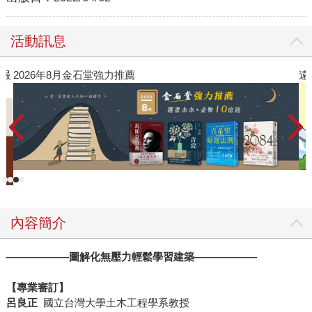
活動訊息
》最
2026年8月金石堂強力推薦
遠
內容簡介
――――――圖解化無壓力輕鬆學習建築――――――
【專業審訂】
呂良正
國立台灣大學土木工程學系教授