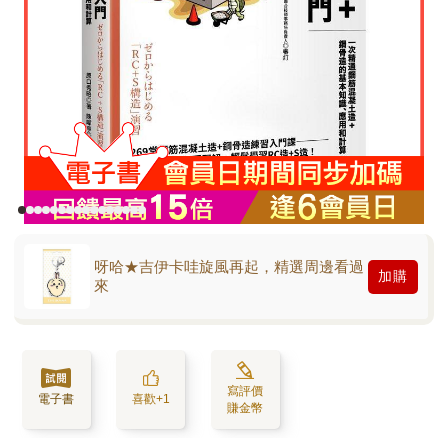
呀哈★吉伊卡哇旋風再起，精選周邊看過
加購
來
寫評價
電子書
喜歡+1
賺金幣