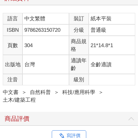
語言
中文繁體
裝訂
紙本平裝
ISBN
9786263150720
分級
普通級
商品規
頁數
304
21*14.8*1
格
適讀年
出版地
台灣
全齡適讀
齡
注音
級別
中文書
＞
自然科普
＞
科技/應用科學
＞
土木/建築工程
商品評價
寫評價