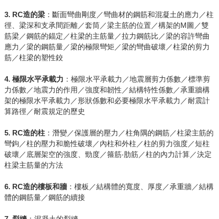
3. RC造的梁
：斷面彎曲剛度／彎曲材的鋼筋和混凝土的應力／柱
徑、梁深和支承間距離／套筒／梁主筋的位置／構架的M圖／雙
筋梁／鋼筋的錨定／柱梁的主筋量／拉力鋼筋比／梁的容許彎曲
應力／梁的鋼筋量／梁的極限彎矩／梁的彎曲破壞／柱梁的剪力
筋／柱梁的塑性鉸
4. 極限水平承載力
：極限水平承載力／地震層剪力係數／標準剪
力係數／地震力的作用／強度和韌性／結構特性係數／承重牆構
架的極限水平承載力／形狀係數和必要極限水平承載力／耐震計
算路徑／耐震規定的歷史
5. RC造的柱
：潛變／保護層的壓力／柱角隅的鋼筋／柱梁主筋的
彎鉤／柱的壓力和脆性破壞／內柱和外柱／柱的剪力強度／短柱
破壞／底層架空的強度、勁度／箍筋‧肋筋／柱的內力計算／決定
柱梁主筋量的方法
6. RC造的樓板和牆
：樓板／結構體的寬度、厚度／承重牆／結構
體的鋼筋量／鋼筋的續接
7. 裂縫
：混凝土的裂縫