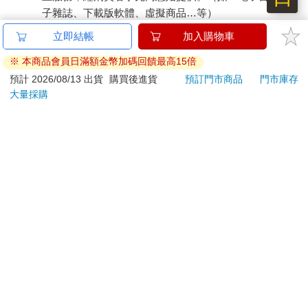
子雜誌、下載版軟體、虛擬商品…等）
已拆封之個人衛生用品。（如：內衣褲、刮鬍刀、除毛
立即結帳
加入購物車
刀…等）
※ 本商品會員日滿額金幣加碼回饋最高15倍
若非上列種類商品，均享有到貨7天的猶豫期（含例假
日）。
預計 2026/08/13 出貨
購買後進貨
預訂門市商品
門市庫存
大量採購
辦理退換貨時，商品（組合商品恕無法接受單獨退貨）必須
是您收到商品時的原始狀態（包含商品本體、配件、贈品、
保證書、所有附隨資料文件及原廠內外包裝…等），請勿直
接使用原廠包裝寄送，或於原廠包裝上黏貼紙張或書寫文
字。
退回商品若無法回復原狀，將請您負擔回復原狀所需費用，
嚴重時將影響您的退貨權益。