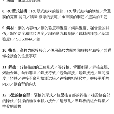
8. RC壁式結構
：RC壁式結構的規範／RC壁式結構的韌性／承重
牆的寬度‧開口／牆量‧牆厚的規範／承重牆的鋼筋／壁梁的主筋
9. 鋼材
：鋼的內容物／鋼的強度和溫度／鋼與溫度、碳含量的關
係／鋼的硬度和抗拉強度／鋼的應力和應變／鋼材的種類／基準
強度F／SUS304A／鋁
10. 接合
：高拉力螺栓接合／併用高拉力螺栓和銲接的續接／普通
螺栓接合的注意事項
11. 銲接
：銲接接縫的三種形式／導銲板、背面剷溝／銲接金屬、
熔融金屬、熱影響區／銲接符號／包角銲接／短銲接泡／層間溫
度／預熱／銲接不良和檢測試驗／銲接的相關尺寸／銲接承受的
內力／接合部的內力
12. S造的接合部
：隔板的形式／柱梁接合部的銲接／柱梁接合部
的降伏／斜撐的極限承載力接合／扇形孔／導銲板的組合銲接／
柱梁的續接