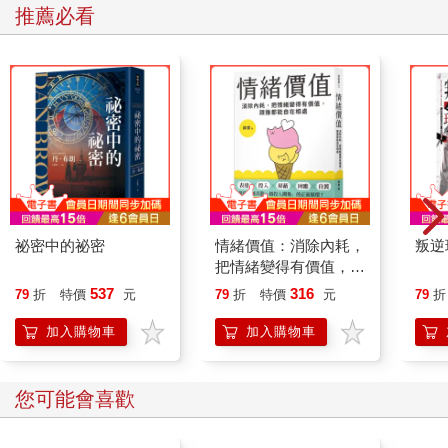
推薦必看
祕密中的祕密
情緒價值：消除內耗，
叛逆
把情緒變得有價值，跟
誰都能自在相處
537
316
79
折
特價
元
79
折
特價
元
79
折
加入購物車
加入購物車
您可能會喜歡