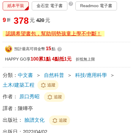
?
紙本平裝
金石堂 電子書
Readmoo 電子書
378
9
折
元
420
元
認購希望書包，幫助弱勢孩童上學不中斷！
15
預計最高可得金幣
點
?
100累1點 4點抵1元
HAPPY GO享
折抵無上限
分類：
中文書
＞
自然科普
＞
科技/應用科學
＞
土木/建築工程
追蹤
作者：
原口秀昭
追蹤
譯者：
陳曄亭
出版社：
臉譜文化
追蹤
出版日：
2022/04/02