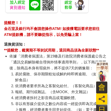
提醒您！！
金石堂及銀行均不會請您操作ATM! 如接獲電話要求您前往
ATM提款機，請不要聽從指示，以免受騙上當！
退換貨須知：
**提醒您，鑑賞期不等於試用期，退回商品須為全新狀態**
依據「消費者保護法」第19條及行政院消費者保護處公告之
「通訊交易解除權合理例外情事適用準則」，以下商品購買
後，除商品本身有瑕疵外，將不提供7天的猶豫期：
易於腐敗、保存期限較短或解約時即將逾期。（如：生
鮮食品）
會
依消費者要求所為之客製化給付。（客製化商品）
報紙、期刊或雜誌。（含MOOK、外文雜誌）
員
經消費者拆封之影音商品或電腦軟體。
非以有形媒介提供之數位內容或一經提供即為完成之線
日
上服務，經消費者事先同意始提供。（如：電子書、電