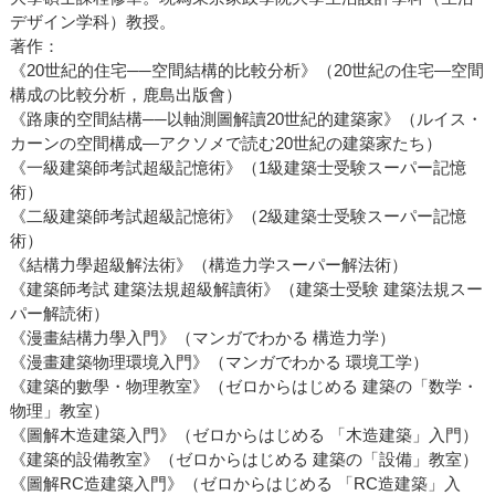
デザイン学科）教授。
著作：
《20世紀的住宅──空間結構的比較分析》（20世紀の住宅―空間
構成の比較分析，鹿島出版會）
《路康的空間結構──以軸測圖解讀20世紀的建築家》（ルイス・
カーンの空間構成―アクソメで読む20世紀の建築家たち）
《一級建築師考試超級記憶術》（1級建築士受験スーパー記憶
術）
《二級建築師考試超級記憶術》（2級建築士受験スーパー記憶
術）
《結構力學超級解法術》（構造力学スーパー解法術）
《建築師考試 建築法規超級解讀術》（建築士受験 建築法規スー
パー解読術）
《漫畫結構力學入門》（マンガでわかる 構造力学）
《漫畫建築物理環境入門》（マンガでわかる 環境工学）
《建築的數學・物理教室》（ゼロからはじめる 建築の「数学・
物理」教室）
《圖解木造建築入門》（ゼロからはじめる 「木造建築」入門）
《建築的設備教室》（ゼロからはじめる 建築の「設備」教室）
《圖解RC造建築入門》（ゼロからはじめる 「RC造建築」入