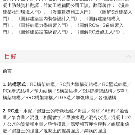
凝土防蝕資料翻譯，並於工程顧問公司工讀。翻譯著作：《漫畫
建築物理環境入門》、《漫畫建築施工入門》、《圖解S造建築入
門》、《圖解建築室內裝修設計入門》、《圖解建築結構入
門》、《圖解結構力學練習入門》、《圖解RC造+S造練習入
門》、《圖解建築設備練習入門》、《圖解RC造施工入門》。
目錄
前言
1. 結構形式
：RC構架結構／RC剪力牆構架結構／RC壁式結構／
PCa壁式結構／預力結構／S構架結構／S斜撐構架結構／S單向
構架結構／SRC構架結構／LGS造／加強磚造／各種結構
2. RC造
：水泥／混凝土的乾燥收縮／坍度／骨材／AE劑／鹼含
量／氯含量／混凝土相關數字／早強水泥／混合水泥／混凝土1立
方公尺的質量和重量／彈性模數／應變和剪彈性模數／線膨脹係
數／混凝土的強度／混凝土的握裹強度／鋼筋的強度