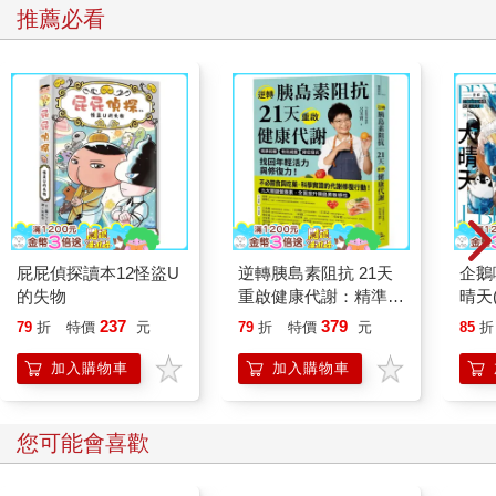
推薦必看
屁屁偵探讀本12怪盜U
逆轉胰島素阻抗 21天
企鵝
的失物
重啟健康代謝：精準控
晴天
糖、有效減重、降低發
「謹
237
379
79
折
特價
元
79
折
特價
元
85
折
炎，找回年輕活力與修
復力！
加入購物車
加入購物車
您可能會喜歡