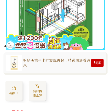
呀哈★吉伊卡哇旋風再起，精選周邊看過
加購
來
寫評價
喜歡+1
賺金幣