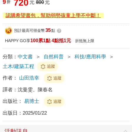
720
9
折
元
800
元
認購希望書包，幫助弱勢孩童上學不中斷！
35
預計最高可得金幣
點
?
100累1點 4點抵1元
HAPPY GO享
折抵無上限
分類：
中文書
＞
自然科普
＞
科技/應用科學
＞
土木/建築工程
追蹤
作者：
山田浩幸
追蹤
譯者：
沈曼雯、陳春名
出版社：
易博士
追蹤
出版日：
2025/01/22
活動訊息