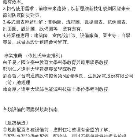
最有效率。
2.切合使用需求，前瞻未來趨勢，以新思維新技術規劃因應未來
節能防震防災對策。
3.各式圖表輕鬆理解：實物圖、流程圖、數據圖表、範例圖表、
剖面圖、設計圖、設備圖等，應有盡有。
4.跨業種應用：建築師、室內設計師、設備廠商、業主等，自學
專業、或做為設計選購參考皆宜。
專業推薦 （依姓氏筆畫排列）
白子易／國立臺中教育大學科學教育與應用學系教授
鄭明仁／逢甲大學建築專業學院教授
劉嘉哲／台灣通風設備協會第5屆理事長、生原家電股份有限公司
（前）總經理
賴奇厚／逢甲大學綠色能源科技碩士學位學程副教授
各類設備的選購與規劃指南
〔建築構造〕
◎規劃配置各種設備前，應對住宅整理有全盤的了解。
◎配裝各類設備的配管、配線時，應以不損傷建築結構為前提。