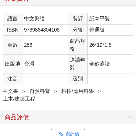
語言
中文繁體
裝訂
紙本平裝
ISBN
9789864804108
分級
普通級
商品規
頁數
256
26*19*1.5
格
適讀年
出版地
台灣
全齡適讀
齡
注音
級別
中文書
＞
自然科普
＞
科技/應用科學
＞
土木/建築工程
商品評價
寫評價