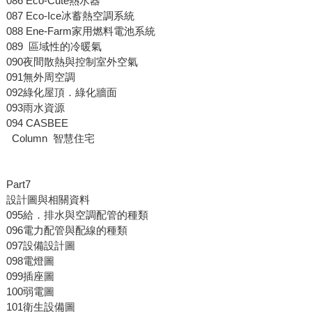
086 Eco-Cute熱水器
087 Eco-Ice冰蓄熱空調系統
088 Ene-Farm家用燃料電池系統
089 區域性的冷暖氣
090夜間散熱與控制室外空氣
091無外周空調
092綠化屋頂．綠化牆面
093雨水資源
094 CASBEE
Column 智慧住宅
Part7
設計圖與相關資料
095給．排水與空調配管的種類
096電力配管與配線的種類
097設備設計圖
098電燈圖
099插座圖
100弱電圖
101衛生設備圖