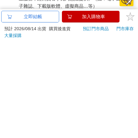
子雜誌、下載版軟體、虛擬商品…等）
已拆封之個人衛生用品。（如：內衣褲、刮鬍刀、除毛
立即結帳
加入購物車
刀…等）
若非上列種類商品，均享有到貨7天的猶豫期（含例假
預計 2026/08/14 出貨
購買後進貨
預訂門市商品
門市庫存
大量採購
日）。
辦理退換貨時，商品（組合商品恕無法接受單獨退貨）必須
是您收到商品時的原始狀態（包含商品本體、配件、贈品、
保證書、所有附隨資料文件及原廠內外包裝…等），請勿直
接使用原廠包裝寄送，或於原廠包裝上黏貼紙張或書寫文
字。
退回商品若無法回復原狀，將請您負擔回復原狀所需費用，
嚴重時將影響您的退貨權益。