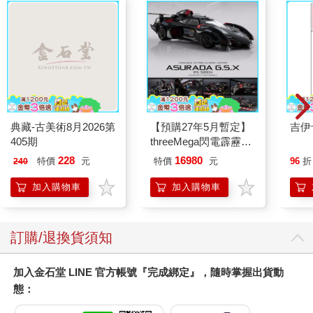
典藏-古美術8月2026第
【預購27年5月暫定】
吉伊
405期
threeMega閃電霹靂車
VA Hi-SPEC UNITED
228
16980
特價
元
特價
元
96
折
240
阿斯拉 G.S.X RS
SIREN 黑色限定
加入購物車
加入購物車
訂購/退換貨須知
加入金石堂 LINE 官方帳號『完成綁定』，隨時掌握出貨動
態：