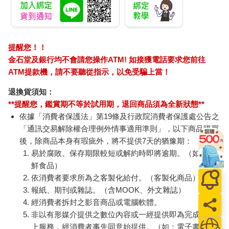
提醒您！！
金石堂及銀行均不會請您操作ATM! 如接獲電話要求您前往
ATM提款機，請不要聽從指示，以免受騙上當！
退換貨須知：
**提醒您，鑑賞期不等於試用期，退回商品須為全新狀態**
依據「消費者保護法」第19條及行政院消費者保護處公告之
「通訊交易解除權合理例外情事適用準則」，以下商品購買
後，除商品本身有瑕疵外，將不提供7天的猶豫期：
易於腐敗、保存期限較短或解約時即將逾期。（如：生
鮮食品）
依消費者要求所為之客製化給付。（客製化商品）
報紙、期刊或雜誌。（含MOOK、外文雜誌）
經消費者拆封之影音商品或電腦軟體。
非以有形媒介提供之數位內容或一經提供即為完成之線
上服務，經消費者事先同意始提供。（如：電子書、電