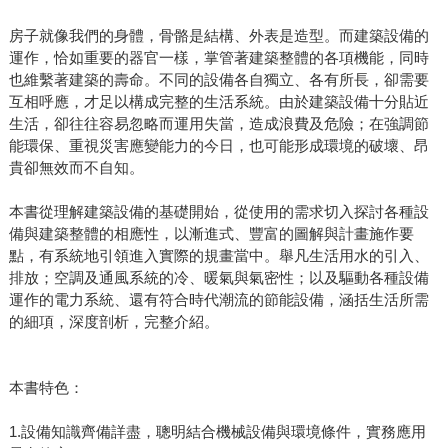
房子就像我們的身體，骨骼是結構、外表是造型。而建築設備的
運作，恰如重要的器官一樣，掌管著建築整體的各項機能，同時
也維繫著建築的壽命。不同的設備各自獨立、各有所長，卻需要
互相呼應，才足以構成完整的生活系統。由於建築設備十分貼近
生活，卻往往容易忽略而運用失當，造成浪費及危險；在強調節
能環保、重視災害應變能力的今日，也可能形成環境的破壞、昂
貴卻無效而不自知。
本書從理解建築設備的基礎開始，從使用的需求切入探討各種設
備與建築整體的相應性，以漸進式、豐富的圖解與計畫施作要
點，有系統地引領進入實際的規畫當中。舉凡生活用水的引入、
排放；空調及通風系統的冷、暖氣與氣密性；以及驅動各種設備
運作的電力系統、還有符合時代潮流的節能設備，涵括生活所需
的細項，深度剖析，完整介紹。
本書特色：
1.設備知識齊備詳盡，聰明結合機械設備與環境條件，實務應用