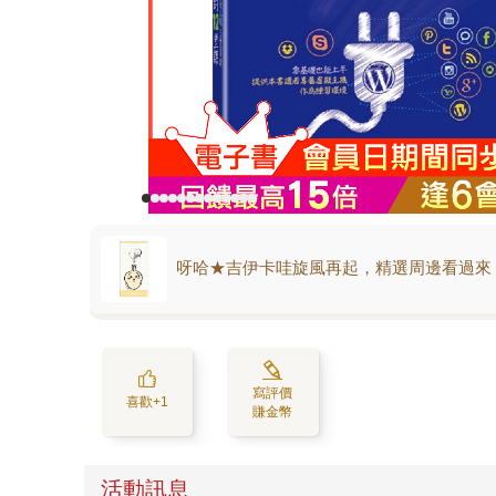
呀哈★吉伊卡哇旋風再起，精選周邊看過來
寫評價
喜歡+1
賺金幣
活動訊息