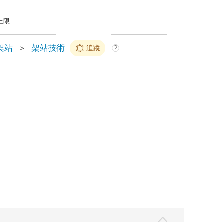
上限
架站
＞
架站技術
追蹤
?