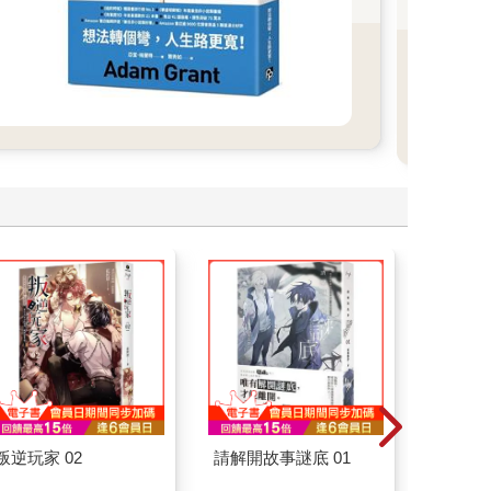
回來
叛逆玩家 02
請解開故事謎底 01
杖藜過
意、杏