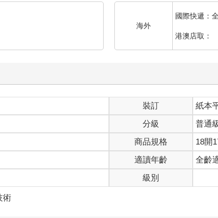
國際快遞：
海外
港澳店取：
裝訂
紙本
分級
普通
商品規格
18開1
適讀年齡
全齡
級別
技術