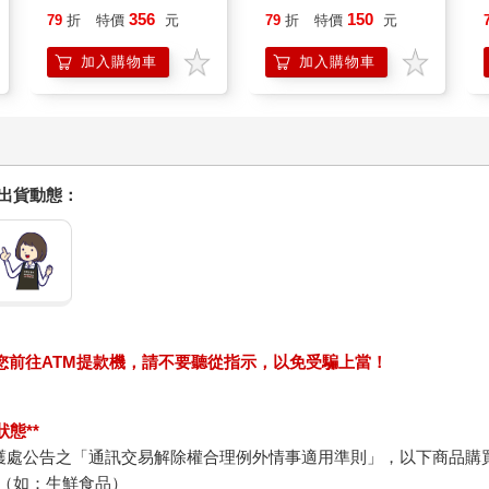
356
150
79
折
特價
元
79
折
特價
元
加入購物車
加入購物車
握出貨動態：
求您前往ATM提款機，請不要聽從指示，以免受騙上當！
態**
護處公告之「通訊交易解除權合理例外情事適用準則」，以下商品購
（如：生鮮食品）