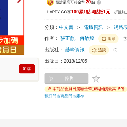
20
預計最高可得金幣
點
?
100累1點 4點抵1元
HAPPY GO享
折抵無
分類：
中文書
＞
電腦資訊
＞
網路/
作者：
張正麒、何敏煌
追蹤
?
出版社：
碁峰資訊
追蹤
?
出版日：
2018/12/05
加購
停售
※ 本商品會員日滿額金幣加碼回饋最高15倍
預訂門市商品
門市庫存