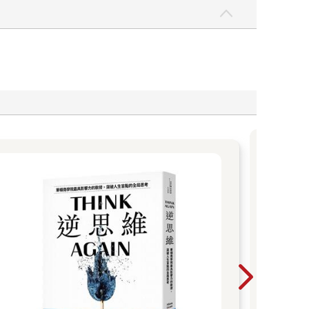
有感
遲
RO
次，