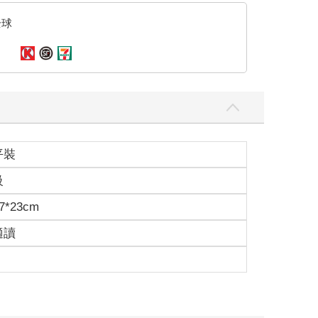
全球
平裝
級
7*23cm
適讀