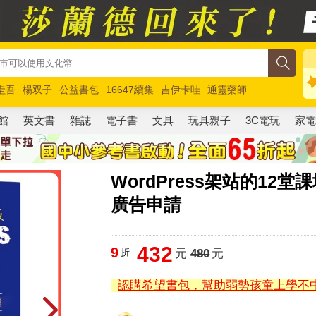
圭吾
楊双子
公益書包
16647續集
吉伊卡哇
通靈藥師
路邊攤新作
馬斯克
玩具總動員5
超慢跑
館
英文書
雜誌
電子書
文具
玩具親子
3C電玩
家
WordPress架站的12
廣告申請
432
9
折
元
480
元
認購希望書包，幫助弱勢孩童上學不