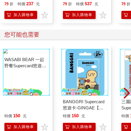
日常（首刷限量贈：拍
點，
237
537
79
折
特價
元
79
折
特價
元
79
折
立得風格透卡一張）
繪畫
加入購物車
加入購物車
您可能也需要
WASABI BEAR 一起
BANGGRI Supercard
三麗
野餐Supercard悠遊卡-
悠遊卡-GINGAE【受
Sup
粉芥末熊【受託代銷】
託代銷】
大耳
150
150
特價
元
特價
元
特價
加入購物車
加入購物車