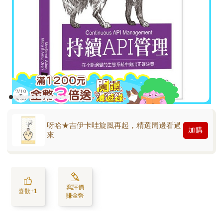
呀哈★吉伊卡哇旋風再起，精選周邊看過
加購
來
寫評價
喜歡+1
賺金幣