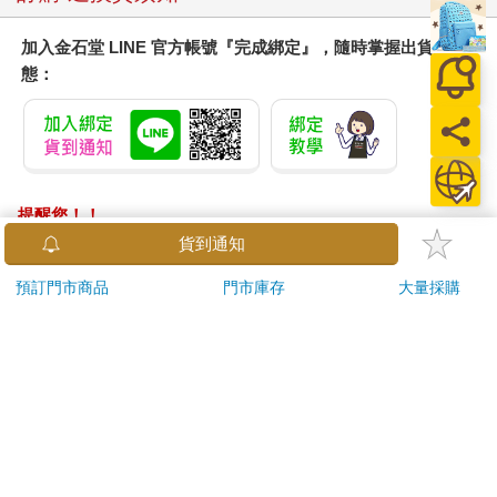
加入金石堂 LINE 官方帳號『完成綁定』，隨時掌握出貨動
態：
提醒您！！
金石堂及銀行均不會請您操作ATM! 如接獲電話要求您前往
貨到通知
ATM提款機，請不要聽從指示，以免受騙上當！
預訂門市商品
門市庫存
大量採購
退換貨須知：
**提醒您，鑑賞期不等於試用期，退回商品須為全新狀態**
依據「消費者保護法」第19條及行政院消費者保護處公告之
「通訊交易解除權合理例外情事適用準則」，以下商品購買
後，除商品本身有瑕疵外，將不提供7天的猶豫期：
易於腐敗、保存期限較短或解約時即將逾期。（如：生
鮮食品）