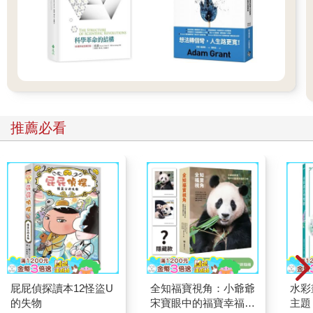
推薦必看
屁屁偵探讀本12怪盜U
全知福寶視角：小爺爺
水彩
的失物
宋寶眼中的福寶幸福肥
主題