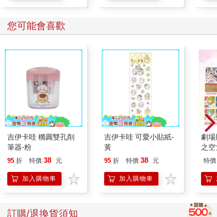
您可能會喜歡
吉伊卡哇 橢圓雙孔削
吉伊卡哇 可愛小貼紙-
劇場版
筆器-粉
黃
之空
樂部 
38
38
95
折
特價
元
95
折
特價
元
特價
Pa
組
加入購物車
加入購物車
訂購/退換貨須知