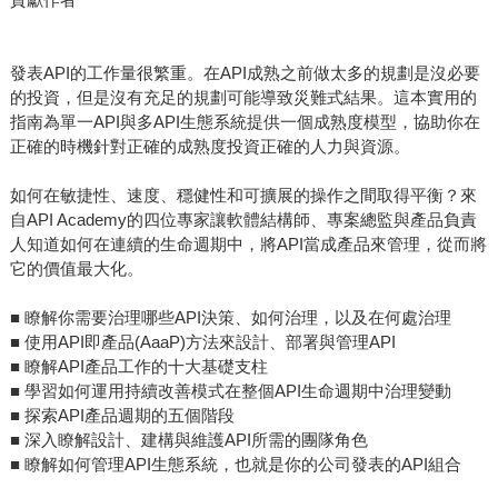
發表API的工作量很繁重。在API成熟之前做太多的規劃是沒必要
的投資，但是沒有充足的規劃可能導致災難式結果。這本實用的
指南為單一API與多API生態系統提供一個成熟度模型，協助你在
正確的時機針對正確的成熟度投資正確的人力與資源。
如何在敏捷性、速度、穩健性和可擴展的操作之間取得平衡？來
自API Academy的四位專家讓軟體結構師、專案總監與產品負責
人知道如何在連續的生命週期中，將API當成產品來管理，從而將
它的價值最大化。
■ 瞭解你需要治理哪些API決策、如何治理，以及在何處治理
■ 使用API即產品(AaaP)方法來設計、部署與管理API
■ 瞭解API產品工作的十大基礎支柱
■ 學習如何運用持續改善模式在整個API生命週期中治理變動
■ 探索API產品週期的五個階段
■ 深入瞭解設計、建構與維護API所需的團隊角色
■ 瞭解如何管理API生態系統，也就是你的公司發表的API組合