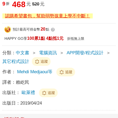
468
9
折
元
520
元
認購希望書包，幫助弱勢孩童上學不中斷！
20
預計最高可得金幣
點
?
100累1點 4點抵1元
HAPPY GO享
折抵無上限
分類：
中文書
＞
電腦資訊
＞
APP開發/程式設計
＞
其它程式設計
追蹤
作者：
Mehdi Medjaoui等
追蹤
譯者：
賴屹民
出版社：
歐萊禮
追蹤
出版日：
2019/04/24