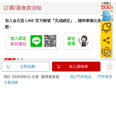
訂購/退換貨須知
加入金石堂 LINE 官方帳號『完成綁定』，隨時掌握出貨動
態：
提醒您！！
金石堂及銀行均不會請您操作ATM! 如接獲電話要求您前往
立即結帳
加入購物車
ATM提款機，請不要聽從指示，以免受騙上當！
預計 2026/08/14 出貨
購買後進貨
預訂門市商品
門市庫存
退換貨須知：
大量採購
**提醒您，鑑賞期不等於試用期，退回商品須為全新狀態**
依據「消費者保護法」第19條及行政院消費者保護處公告之
「通訊交易解除權合理例外情事適用準則」，以下商品購買
後，除商品本身有瑕疵外，將不提供7天的猶豫期：
易於腐敗、保存期限較短或解約時即將逾期。（如：生