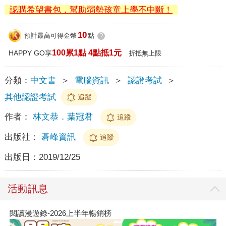
認購希望書包，幫助弱勢孩童上學不中斷！
10
預計最高可得金幣
點
?
100累1點 4點抵1元
HAPPY GO享
折抵無上限
分類：
中文書
＞
電腦資訊
＞
認證考試
＞
其他認證考試
追蹤
作者：
林文恭．葉冠君
追蹤
出版社：
碁峰資訊
追蹤
出版日：
2019/12/25
活動訊息
閱讀漫遊錄-2026上半年暢銷榜