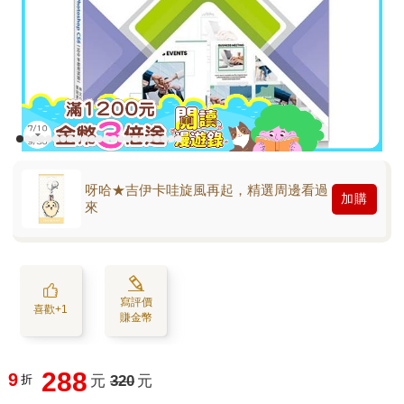
呀哈★吉伊卡哇旋風再起，精選周邊看過
加購
來
寫評價
喜歡+1
賺金幣
288
9
折
元
320
元