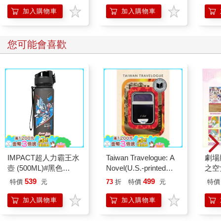
加入購物車
加入購物車
您可能會喜歡
IMPACT超人力霸王水
Taiwan Travelogue: A
劇場版
壺 (500ML)#黑色
Novel(U.S.-printed
之空
IMUTB01BK
edition)
樂部 
539
499
特價
元
73
折
特價
元
特價
Pa
組
加入購物車
加入購物車