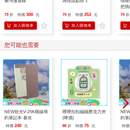
臺灣漫遊錄
為怪談點燈 1
情緒
把情
誰都
300
253
79
折
特價
元
79
折
特價
元
79
折
加入購物車
加入購物車
您可能也需要
NEW拾光V-25K橫線簡
哩哩扣扣磁鐵壓克力夾
NE
約筆記本-暮玫
(啤酒)
約筆
240
75
特價
元
88
折
特價
元
特價