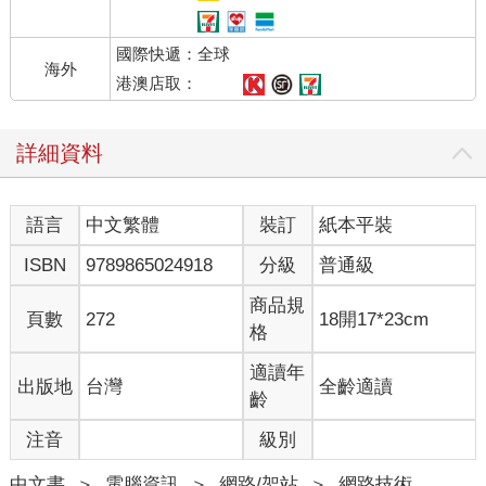
國際快遞：全球
海外
港澳店取：
詳細資料
語言
中文繁體
裝訂
紙本平裝
ISBN
9789865024918
分級
普通級
商品規
頁數
272
18開17*23cm
格
適讀年
出版地
台灣
全齡適讀
齡
注音
級別
中文書
＞
電腦資訊
＞
網路/架站
＞
網路技術