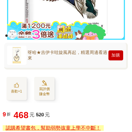
呀哈★吉伊卡哇旋風再起，精選周邊看過
加購
來
寫評價
喜歡+1
賺金幣
468
9
折
元
520
元
認購希望書包，幫助弱勢孩童上學不中斷！