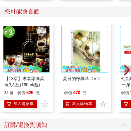
您可能會喜歡
【13章】專業冰滴菓
夏日的檸檬草 DVD
幻獸
臻3入組(160ml/瓶)
一彈 
Pal
525
470
84
折
特價
元
特價
元
特價
盒）
加入購物車
加入購物車
訂購/退換貨須知