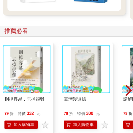
推薦必看
刪掉容易，忘掉很難
臺灣漫遊錄
請解
332
300
79
折
特價
元
79
折
特價
元
79
折
加入購物車
加入購物車