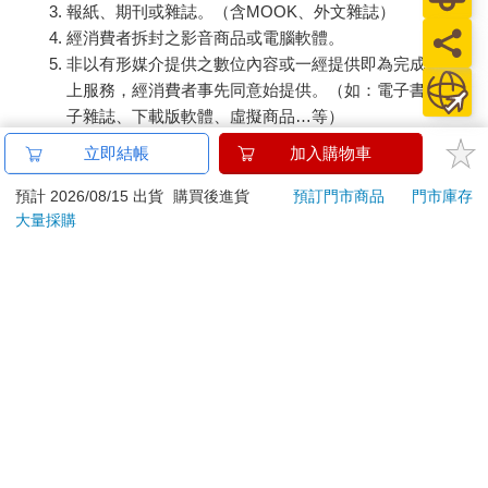
報紙、期刊或雜誌。（含MOOK、外文雜誌）
經消費者拆封之影音商品或電腦軟體。
非以有形媒介提供之數位內容或一經提供即為完成之線
上服務，經消費者事先同意始提供。（如：電子書、電
子雜誌、下載版軟體、虛擬商品…等）
已拆封之個人衛生用品。（如：內衣褲、刮鬍刀、除毛
立即結帳
加入購物車
刀…等）
若非上列種類商品，均享有到貨7天的猶豫期（含例假
預計 2026/08/15 出貨
購買後進貨
預訂門市商品
門市庫存
大量採購
日）。
辦理退換貨時，商品（組合商品恕無法接受單獨退貨）必須
是您收到商品時的原始狀態（包含商品本體、配件、贈品、
保證書、所有附隨資料文件及原廠內外包裝…等），請勿直
接使用原廠包裝寄送，或於原廠包裝上黏貼紙張或書寫文
字。
退回商品若無法回復原狀，將請您負擔回復原狀所需費用，
嚴重時將影響您的退貨權益。