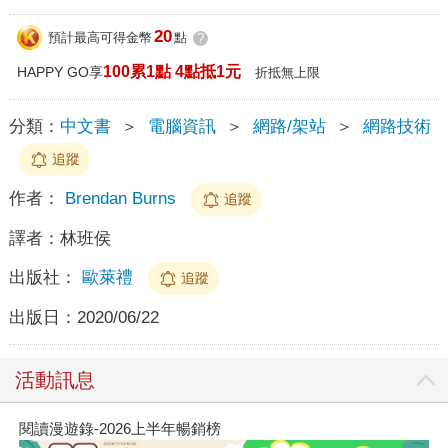
20
預計最高可得金幣
點
?
100累1點 4點抵1元
HAPPY GO享
折抵無上限
分類：
中文書
＞
電腦資訊
＞
網路/架站
＞
網路技術
追蹤
作者：
Brendan Burns
追蹤
譯者：
林班侯
出版社：
歐萊禮
追蹤
出版日：
2020/06/22
活動訊息
閱讀漫遊錄-2026上半年暢銷榜