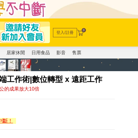
0
登入/註冊
電
居家休閒
日用食品
影音
售票
雲端工作術|數位轉型 x 遠距工作
辦公的成果放大10倍
中斷！