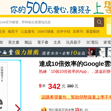
圭吾
楊双子
公益書包
16647續集
吉伊卡哇
高希均
通靈藥師
路邊攤新作
馬斯克
玩具總動員5
超慢跑
館
英文書
雜誌
電子書
文具
玩具親子
3C電玩
家
達成10倍效率的Google
熟練「10個10倍效率的App」，讓遠距
342
9
折
元
380
元
認購希望書包，幫助弱勢孩童上學不
15
預計最高可得金幣
點
?