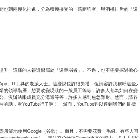
間也朝兩極化推進，分為積極接受的「遠距強者」與消極排斥的「遠
提升」這樣的人很遺憾屬於「遠距弱者」。不過，也不需要探過擔心
App、IT工具的老派人士。這麼說也許很失禮，但請容許我稱呼這
業的領導階層、想要改變現狀的一般員工等等，許多人都為如何在變
公、沒辦法跟成員充分溝通等等，許多人感到焦急難耐。然而，請各
話，看YouTube行了啊！」然而，YouTube難以達到我們的目標
所能地使用Google（谷歌）。而且，不需要花費一毛錢。有些人可
app/single-use），無法充分發揮Google原本的威力。多人共用的複合Ap