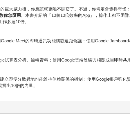
e鮮為人知的巨大威力後，你應該就更離不開它了。不過，你肯定會覺得奇
教你怎麼用
。本書介紹的「10個10倍效率的App」，操作上都不困
工作多達10倍。
Google Meet的即時通訊功能稱霸遠距會議；使用Google Jambo
ogle試算表分析、編輯資料；使用Google雲端硬碟與相關成員即時
交流，建立即便分散異地也能維持信賴關係的機制；使用Google帳戶強化資
發揮出10倍的力量。