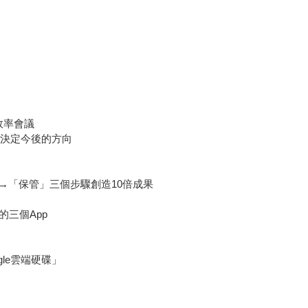
倍效率會議
一起決定今後的方向
→「保管」三個步驟創造10倍成果
三個App
le雲端硬碟」