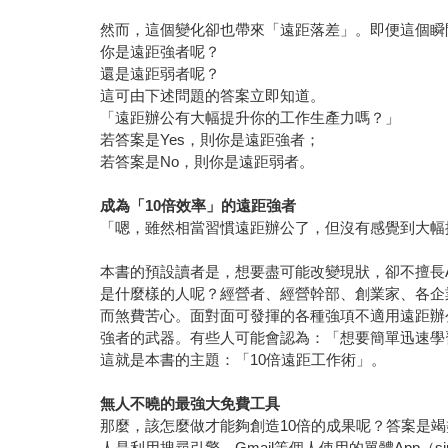
然而，這個變化卻也帶來「遠距落差」。即便這個瞬
你是遠距強者呢？
還是遠距弱者呢？
這可由下述問題的答案立即知道。
「遠距辦公有大幅提升你的工作生產力嗎？」
若答案是Yes，則你是遠距強者；
若答案是No，則你是遠距弱者。
成為「10倍效率」的遠距強者
「嗯，雖然相當習慣遠距辦公了，但沒有感覺到大幅
本書的預設讀者是，想要盡可能改變現狀，卻不擅長
是什麼樣的人呢？經營者、經營幹部、創業家、各企
而煞費苦心。面對面可發揮的各種強項不適用遠距辦
強者的武器。有些人可能會認為：「想要簡單迅速學習的
這就是本書的主題：「10倍遠距工作術」。
無人不曉的最強大免費工具
那麼，該怎麼做才能夠創造10倍的成果呢？答案是竭盡
人是利用搜尋引擎、Gmail等個人使用的單體App（single-