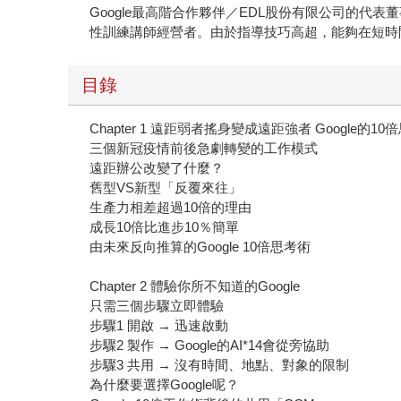
Google最高階合作夥伴／EDL股份有限公司的代表董事。日本唯一
性訓練講師經營者。由於指導技巧高超，能夠在短時間
目錄
Chapter 1 遠距弱者搖身變成遠距強者 Google的10
三個新冠疫情前後急劇轉變的工作模式
遠距辦公改變了什麼？
舊型VS新型「反覆來往」
生產力相差超過10倍的理由
成長10倍比進步10％簡單
由未來反向推算的Google 10倍思考術
Chapter 2 體驗你所不知道的Google
只需三個步驟立即體驗
步驟1 開啟 → 迅速啟動
步驟2 製作 → Google的AI*14會從旁協助
步驟3 共用 → 沒有時間、地點、對象的限制
為什麼要選擇Google呢？