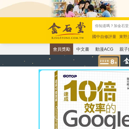
國中自修評量
東野
唯紅花綻放
奧德賽
會員獎勵
中文書
動漫ACG
親子