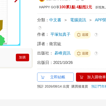
100累1點 4點抵1元
HAPPY GO享
折抵無
分類：
中文書
＞
電腦資訊
＞
APP
?
作者：
平塚知真子
追蹤
?
譯者：
衛宮紘
出版社：
碁峰資訊
追蹤
?
加購
出版日：
2021/10/26
立即結帳
加入購物車
預計 2026/08/14 出貨
購買後進貨
預訂門市