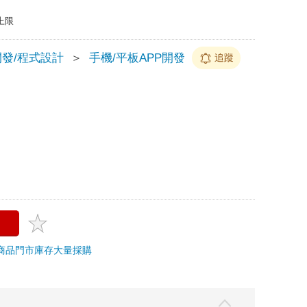
上限
開發/程式設計
＞
手機/平板APP開發
追蹤
商品
門市庫存
大量採購