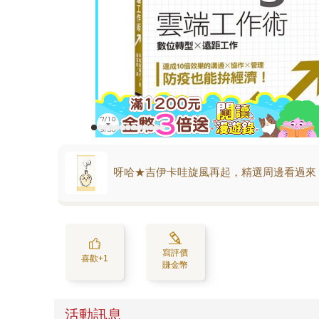
呀哈★吉伊卡哇旋風再起，精選周邊看過來
寫評價
喜歡+1
賺金幣
活動訊息