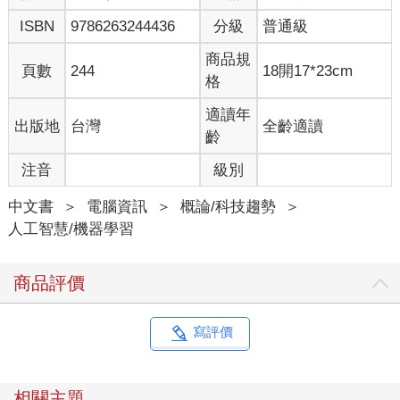
ISBN
9786263244436
分級
普通級
商品規
頁數
244
18開17*23cm
格
適讀年
出版地
台灣
全齡適讀
齡
注音
級別
中文書
＞
電腦資訊
＞
概論/科技趨勢
＞
人工智慧/機器學習
商品評價
寫評價
相關主題