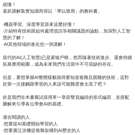
就懂！
基於講解紮實知識而得以「學以致用」的教科書。
‧機器學習、深度學習原來這麼好懂！
‧介紹特有技術跟如何處理資訊等相關議題的論點，加深對人工智
慧的了解！
‧AI其他領域的進化也一併講解！
當代的AI(人工智慧)已是家喻戶曉，然而隨著技術進步、還會持續
拓展應用範圍，成為未來我們生活當中不可或缺的存在。
但是，要想掌握AI整體樣貌就得要知道複雜且困難的技術，這對
於第一次接觸跟學習的人來說可能難度會太高了吧？
於是我們在本書嘗試採用單一章節雙頁編排的形式編寫，並搭配
圖解來引導各位學會AI的基礎。
適合閱讀的人
‧想要從AI基礎開始學習的人
‧想要廣泛涉獵從複雜架構到AI歷史的人