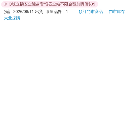
退換貨須知：
※ Q版企鵝安全隨身警報器全站不限金額加購價$99
**提醒您，鑑賞期不等於試用期，退回商品須為全新狀態**
預計 2026/08/11 出貨
限量品餘：1
預訂門市商品
門市庫存
依據「消費者保護法」第19條及行政院消費者保護處公告之
大量採購
「通訊交易解除權合理例外情事適用準則」，以下商品購買
後，除商品本身有瑕疵外，將不提供7天的猶豫期：
易於腐敗、保存期限較短或解約時即將逾期。（如：生
鮮食品）
依消費者要求所為之客製化給付。（客製化商品）
報紙、期刊或雜誌。（含MOOK、外文雜誌）
經消費者拆封之影音商品或電腦軟體。
非以有形媒介提供之數位內容或一經提供即為完成之線
上服務，經消費者事先同意始提供。（如：電子書、電
子雜誌、下載版軟體、虛擬商品…等）
已拆封之個人衛生用品。（如：內衣褲、刮鬍刀、除毛
刀…等）
若非上列種類商品，均享有到貨7天的猶豫期（含例假
日）。
辦理退換貨時，商品（組合商品恕無法接受單獨退貨）必須
是您收到商品時的原始狀態（包含商品本體、配件、贈品、