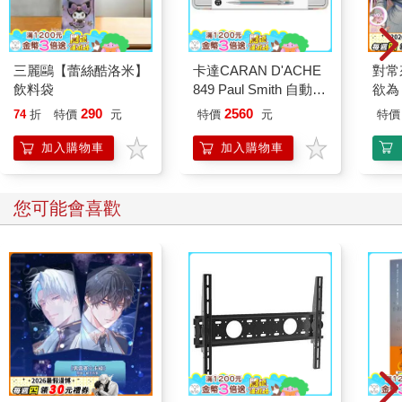
三麗鷗【蕾絲酷洛米】
卡達CARAN D'ACHE
對常
飲料袋
849 Paul Smith 自動鉛
欲為 
筆 ED.5 條紋銀
290
2560
74
折
特價
元
特價
元
特價
加入購物車
加入購物車
您可能會喜歡