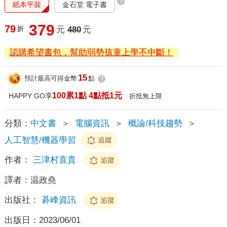
?
紙本平裝
金石堂 電子書
379
79
折
元
480
元
認購希望書包，幫助弱勢孩童上學不中斷！
15
預計最高可得金幣
點
?
100累1點 4點抵1元
HAPPY GO享
折抵無上限
分類：
中文書
＞
電腦資訊
＞
概論/科技趨勢
＞
人工智慧/機器學習
追蹤
作者：
三津村直貴
追蹤
譯者：
温政堯
出版社：
碁峰資訊
追蹤
出版日：
2023/06/01