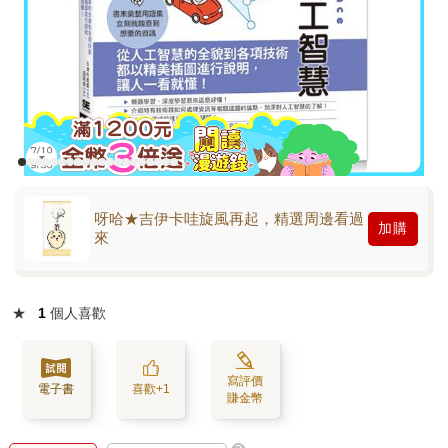
呀哈★吉伊卡哇旋風再起，精選周邊看過
加購
來
★
1
個人喜歡
寫評價
電子書
喜歡+1
賺金幣