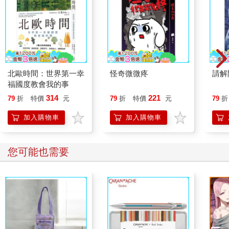
北歐時間：世界第一幸
怪奇微微疼
請解
福國度教會我的事
314
221
79
折
特價
元
79
折
特價
元
79
折
加入購物車
加入購物車
您可能也需要