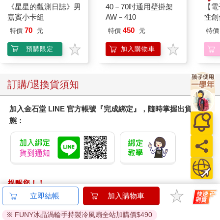
《星星的觀測日誌》男
40－70吋通用壁掛架
【電
嘉賓小卡組
AW－410
性創
我療
70
450
特價
元
特價
元
特價
藏）
預購限定
加入購物車
訂購/退換貨須知
加入金石堂 LINE 官方帳號『完成綁定』，隨時掌握出貨動
態：
提醒您！！
金石堂及銀行均不會請您操作ATM! 如接獲電話要求您前往
立即結帳
加入購物車
ATM提款機，請不要聽從指示，以免受騙上當！
※ FUNY冰晶渦輪手持製冷風扇全站加購價$490