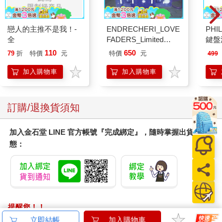
戀人的主推不是我！-
ENDRECHERI_LOVE
PHI
全
FADERS_Limited
鍵盤滑
Edition B（CD＋
110
650
79
折
特價
元
特價
元
499
DVD）
加入購物車
加入購物車
訂購/退換貨須知
加入金石堂 LINE 官方帳號『完成綁定』，隨時掌握出貨動
態：
提醒您！！
金石堂及銀行均不會請您操作ATM! 如接獲電話要求您前往
立即結帳
加入購物車