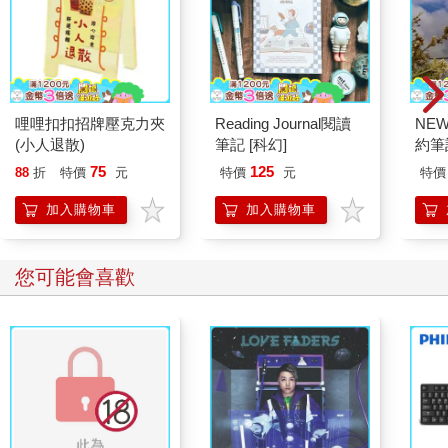
哩哩扣扣招牌壓克力夾
Reading Journal閱讀
NE
(小人退散)
筆記 [科幻]
約筆
75
125
88
折
特價
元
特價
元
特價
加入購物車
加入購物車
您可能會喜歡