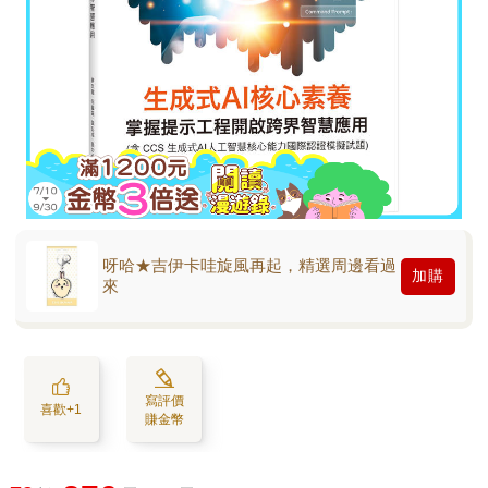
呀哈★吉伊卡哇旋風再起，精選周邊看過
加購
來
寫評價
喜歡+1
賺金幣