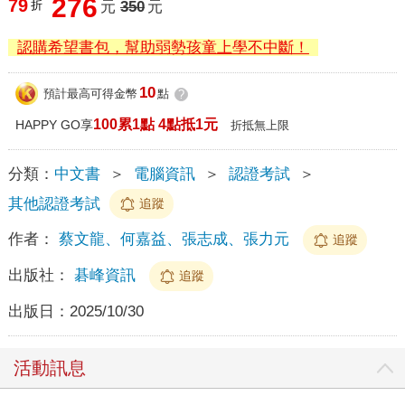
276
79
折
元
350
元
認購希望書包，幫助弱勢孩童上學不中斷！
10
預計最高可得金幣
點
?
100累1點 4點抵1元
HAPPY GO享
折抵無上限
分類：
中文書
＞
電腦資訊
＞
認證考試
＞
其他認證考試
追蹤
作者：
蔡文龍、何嘉益、張志成、張力元
追蹤
出版社：
碁峰資訊
追蹤
出版日：
2025/10/30
活動訊息