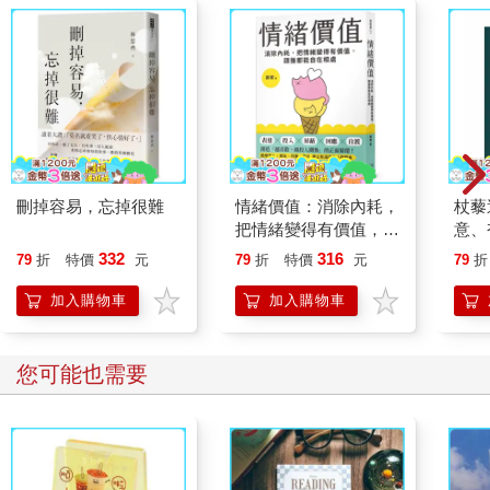
刪掉容易，忘掉很難
情緒價值：消除內耗，
杖藜
把情緒變得有價值，跟
意、
誰都能自在相處
恭談
332
316
79
折
特價
元
79
折
特價
元
79
折
想
加入購物車
加入購物車
您可能也需要