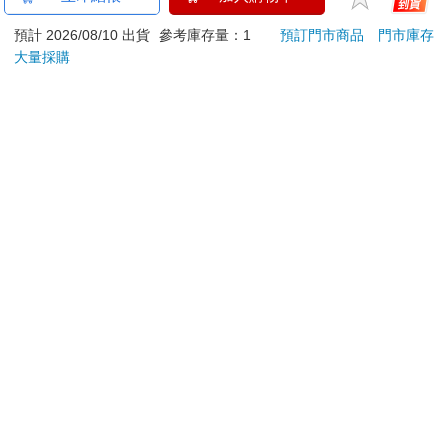
ATM提款機，請不要聽從指示，以免受騙上當！
預計 2026/08/10 出貨
參考庫存量：1
預訂門市商品
門市庫存
退換貨須知：
大量採購
**提醒您，鑑賞期不等於試用期，退回商品須為全新狀態**
依據「消費者保護法」第19條及行政院消費者保護處公告之
「通訊交易解除權合理例外情事適用準則」，以下商品購買
後，除商品本身有瑕疵外，將不提供7天的猶豫期：
易於腐敗、保存期限較短或解約時即將逾期。（如：生
鮮食品）
依消費者要求所為之客製化給付。（客製化商品）
報紙、期刊或雜誌。（含MOOK、外文雜誌）
經消費者拆封之影音商品或電腦軟體。
非以有形媒介提供之數位內容或一經提供即為完成之線
上服務，經消費者事先同意始提供。（如：電子書、電
子雜誌、下載版軟體、虛擬商品…等）
已拆封之個人衛生用品。（如：內衣褲、刮鬍刀、除毛
刀…等）
若非上列種類商品，均享有到貨7天的猶豫期（含例假
日）。