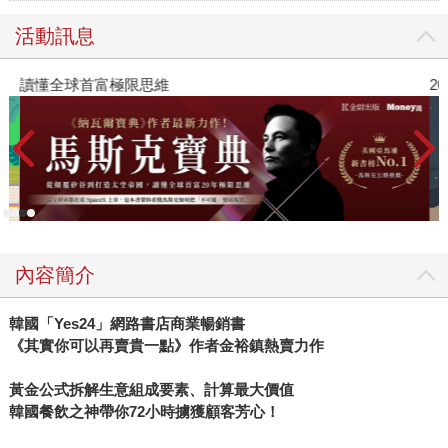
活動訊息
讀懂全球首富極限思維
2
內容簡介
韓國「Yes24」網路書店商業暢銷書
《其實你可以再賣貴一點》作者金裕鎮熱賣力作
黃金公式拆解生意組成要素、計算最大價值
韓國餐飲之神帶你72小時擄獲顧客芳心！