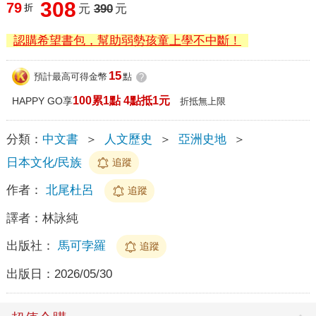
308
79
折
元
390
元
認購希望書包，幫助弱勢孩童上學不中斷！
15
預計最高可得金幣
點
?
100累1點 4點抵1元
HAPPY GO享
折抵無上限
分類：
中文書
＞
人文歷史
＞
亞洲史地
＞
日本文化/民族
追蹤
作者：
北尾杜呂
追蹤
譯者：
林詠純
出版社：
馬可孛羅
追蹤
出版日：
2026/05/30