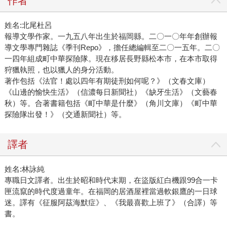
作者
姓名:北尾杜呂
報導文學作家。一九五八年出生於福岡縣。二〇一〇年年創辦報
導文學專門雜誌《季刊Repo》，擔任總編輯至二〇一五年。二〇
一四年組成町中華探險隊。現在移居長野縣松本市，在本市取得
狩獵執照，也以獵人的身分活動。
著作包括《法官！處以四年有期徒刑如何呢？》（文春文庫）
《山邊的愉快生活》（信濃每日新聞社）《缺牙生活》（文藝春
秋）等。合著書籍包括《町中華是什麼》（角川文庫）《町中華
探險隊出發！》（交通新聞社）等。
譯者
姓名:林詠純
專職日文譯者。出生於昭和時代末期，在盜版紅白機跟99合一卡
匣流竄的時代度過童年。在福岡的居酒屋裡當過軟銀鷹的一日球
迷。譯有《征服阿茲海默症》、《我最喜歡上班了》（合譯）等
書。