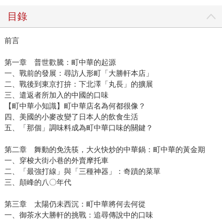
目錄
前言
第一章 普世歡騰：町中華的起源
一、戰前的發展：尋訪人形町「大勝軒本店」
二、戰後到東京打拚：下北澤「丸長」的擴展
三、遣返者所加入的中國的口味
【町中華小知識】町中華店名為何都很像？
四、美國的小麥改變了日本人的飲食生活
五、「那個」調味料成為町中華口味的關鍵？
第二章 舞動的免洗筷，大火快炒的中華鍋：町中華的黃金期
一、穿梭大街小巷的外賣摩托車
二、「最強打線」與「三種神器」：奇蹟的菜單
三、顛峰的八〇年代
第三章 太陽仍未西沉：町中華將何去何從
一、御茶水大勝軒的挑戰：追尋傳說中的口味