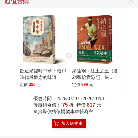
超值合購
歡迎光臨町中華：昭和
納達爾：紅土之王（含
時代最懷念的味道
24張珍貴彩照、納達
爾大滿貫冠軍賽事精
定價
390
元
定價
699
元
華）
優惠時間：2026/07/10 ~2026/10/01
優惠組合價：
75
折
特價
817
元
※實際價格依購物車結帳為主
加入購物車