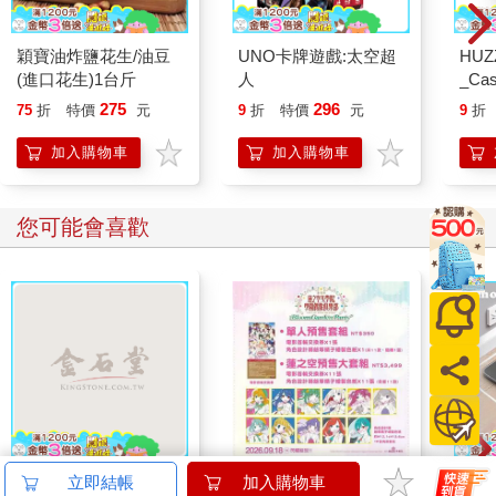
穎寶油炸鹽花生/油豆
UNO卡牌遊戲:太空超
HU
(進口花生)1台斤
人
_Cast
275
296
75
折
特價
元
9
折
特價
元
9
折
加入購物車
加入購物車
您可能會喜歡
大家說英語8月號
劇場版 Love Live！蓮
【T
立即結帳
加入購物車