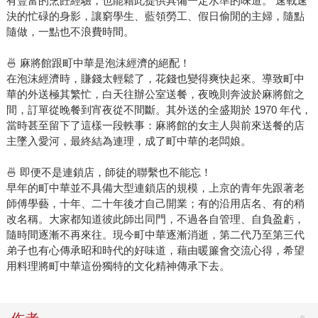
有豐富的烹飪經驗，也能藉此提供具備一定水準的味道。 速戰速
決的忙碌的身影，讓窮學生、藍領勞工、假日偷閒的主婦，隨點
隨做，一點也不浪費時間。
🍜 麻將館跟町中華是泡沫經濟的絕配！
在泡沫經濟時，賺錢太輕鬆了，花錢也變得爽快起來。導致町中
華的外送極其繁忙，白天往辦公室送餐，夜晚則奔波於麻將館之
間，訂單從晚餐到宵夜從不間斷。其外送的全盛期於 1970 年代，
當時甚至留下了這樣一段軼事：麻將館的女主人與前來送餐的店
主墜入愛河，最終結為連理，成了町中華的老闆娘。
🍜 即便不是連鎖店，師徒的聯繫也不能忘！
早年的町中華並不具備大型連鎖店的規模，上京的青年先跟著老
師傅學藝，十年、二十年後才自己開業；有的沿用店名、有的稍
改名稱。大家都知道彼此師出同門，不過各自管理、自負盈虧，
隨時間逐漸不再來往。現今町中華逐漸消逝，第二代乃至第三代
弟子也有心傳承昭和時代的好味道，藉由暖簾會交流心得，希望
用料理將町中華這份獨特的文化精神傳承下去。