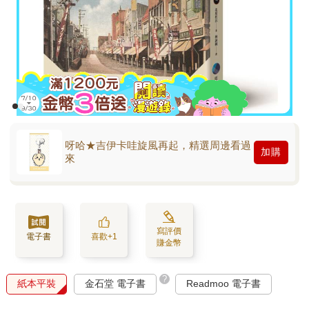
呀哈★吉伊卡哇旋風再起，精選周邊看過
加購
來
寫評價
電子書
喜歡+1
賺金幣
?
紙本平裝
金石堂 電子書
Readmoo 電子書