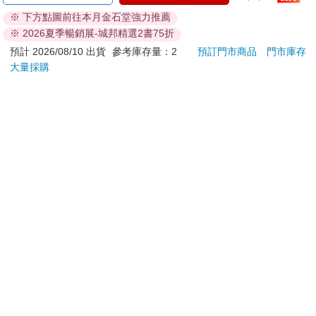
2026(雲端加值版)
之空女學院學園偶像俱
電式
※ 下方點圖前往本月金石堂強力推薦
樂部 Bloom Garden
209
350
特價
元
特價
元
220
690
※ 2026夏季暢銷展-城邦精選2書75折
Party單人套票
加入購物車
加入購物車
預計 2026/08/10 出貨
參考庫存量：2
預訂門市商品
門市庫存
大量採購
訂購/退換貨須知
加入金石堂 LINE 官方帳號『完成綁定』，隨時掌握出貨動
態：
提醒您！！
金石堂及銀行均不會請您操作ATM! 如接獲電話要求您前往
ATM提款機，請不要聽從指示，以免受騙上當！
退換貨須知：