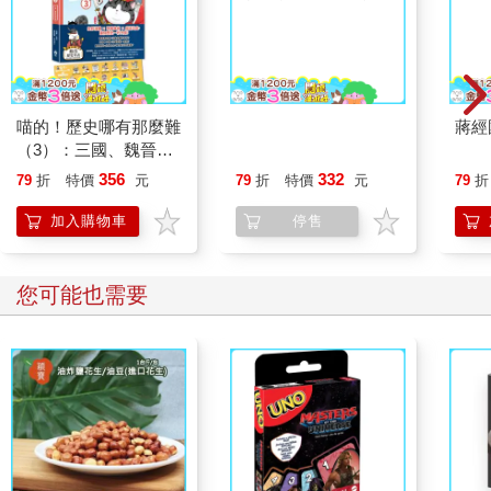
喵的！歷史哪有那麼難
天下憚服：從布衣寄奴
蔣經
（3）：三國、魏晉到
到南朝第一帝，劉裕鐵
南北朝【吾皇巴扎黑的
血征伐、啟幕南北朝
356
332
79
折
特價
元
79
折
特價
元
79
折
穿越劇場】
加入購物車
停售
您可能也需要