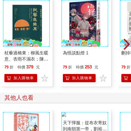
杖藜過橋東：柳風生暖
為怪談點燈 1
刪掉
意、杏雨不濕衣；陳亮
恭談以心轉境的適齡漫
379
253
79
折
特價
元
79
折
特價
元
79
折
想
加入購物車
加入購物車
其他人也看