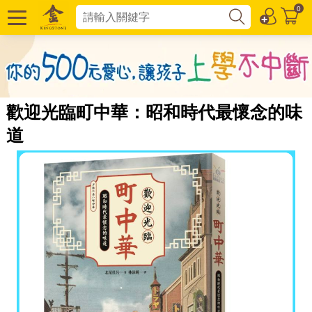
0
歡迎光臨町中華：昭和時代最懷念的味
道