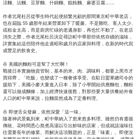
涼麵、沾麵、豆芽麵、什錦麵、餛飩麵、麻婆豆腐……
作者北尾杜呂從學生時代起便頻繁光顧的那間東京町中華老店，
也在屆臨 55 歲那年結束營業卸下了暖簾。不是難吃、客人太少、
或租金太高，而是廚房忙碌的老邁身影，再也忙不動了。在老店
消失之際，作者北尾杜呂決定尋訪町中華那些依然存續的滋味，
詳實集結這些陪伴他走過昭和歲月的店家與料理，在新的時代寫
成豐足的飲食史。
🍜 美國的麵粉可是幫了大忙啊！
戰後日本實施物資管制，基本的米、肉、調味料，都要上黑市才
買得齊，「吃飯」也變成了一種奢侈享受。在駐日盟軍總司令的
援助下，美國小麥大量進入日本，除了小學開始供應麵包，麵粉
還可以做成麵條，加上經濟快速復甦，對那些要大量供餐給外食
人口的町中華來說，拉麵當然成為了定番料理。
🍜 即便舌尖發麻，依然深愛「這一味」
隨著神武景氣到來，町中華納入了愈來愈多料理。雖然仍有遵循
傳統、花時間悉心熬煮高湯以引出鮮味的店家，但成就該滋味往
往需要長年的修業。而解決這項難題的，正是「味素」。即便沒