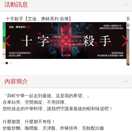
活動訊息
十字殺手【艾迪．弗林系列 前傳】
飛
新
內容簡介
「與町中華一起走到最後。這是我的希望。」
在車站旁、空間侷促、不用排隊、
想吃就走的中華料理，讓我們守護著最後的昭和味道吧！
什麼都賣、什麼都不奇怪！
炒飯炒麵、咖哩飯、天津飯、炸豬排丼、煎餃配白飯