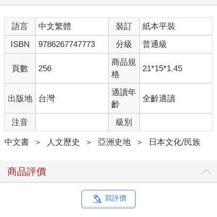
語言
中文繁體
裝訂
紙本平裝
ISBN
9786267747773
分級
普通級
商品規
頁數
256
21*15*1.45
格
適讀年
出版地
台灣
全齡適讀
齡
注音
級別
中文書
＞
人文歷史
＞
亞洲史地
＞
日本文化/民族
商品評價
寫評價