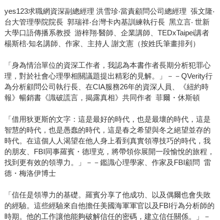
yes123求職網資深副總經理 洪雪珍‧當責顧問公司總經理 張文隆‧
台大管理學院院長 郭瑞祥‧台灣卡內基訓練執行長 黑立言‧ 世新
大學口語傳播系教授 游梓翔‧醫師、企業講師、TEDxTaipei講者
楊斯棓‧知名講師、作家、主持人 謝文憲（按姓氏筆畫排列）
「身為情治單位的資深工作者，我認為本書作者長期分析犯罪心
理，對於社會心理學相關議題提出精彩的見解。」－－QVerity行
為分析顧問公司執行長、在CIA服務26年的資深人員、《紐約時
報》暢銷書《識破謊言，揭露真相》共同作者 菲爾・休斯頓
「借用狄更斯的文字：這是最好的時代，也是最壞的時代，這是
智慧的時代，也是愚蠢的時代，這是春之希望與冬之絕望並存的
時代。在這個人人渴望在他人身上看到真實領導技巧的時代，我
的朋友、FBI同事羅賓・德理克，將帶領你展開一段愉悅的旅程，
找到更有效的領導力。」－－鑑識心理學家、作家及FBI顧問 雷
德・梅洛伊博士
「信任是領導力的基礎。羅賓分享了他成功、以及偶爾也會失敗
的經驗。這些經驗來自他擔任美國海軍軍官以及FBI行為分析師的
時期。他的工作讓他能夠破解信任的密碼，建立信任關係。」－