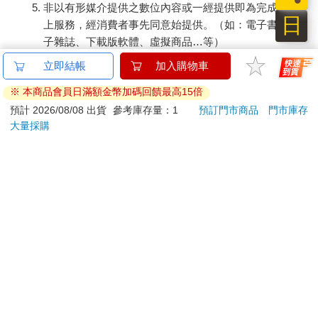
非以有形媒介提供之數位內容或一經提供即為完成之線
日
上服務，經消費者事先同意始提供。（如：電子書、電
子雜誌、下載版軟體、虛擬商品…等）
已拆封之個人衛生用品。（如：內衣褲、刮鬍刀、除毛
刀…等）
若非上列種類商品，均享有到貨7天的猶豫期（含例假
日）。
辦理退換貨時，商品（組合商品恕無法接受單獨退貨）必須
是您收到商品時的原始狀態（包含商品本體、配件、贈品、
保證書、所有附隨資料文件及原廠內外包裝…等），請勿直
接使用原廠包裝寄送，或於原廠包裝上黏貼紙張或書寫文
字。
退回商品若無法回復原狀，將請您負擔回復原狀所需費用，
嚴重時將影響您的退貨權益。