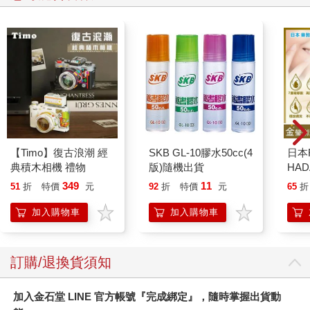
【Timo】復古浪潮 經
SKB GL-10膠水50cc(4
日本
典積木相機 禮物
版)隨機出貨
HA
金緻
349
11
51
折
特價
元
92
折
特價
元
65
折
濕潤
140
加入購物車
加入購物車
臉部
顏保
訂購/退換貨須知
加入金石堂 LINE 官方帳號『完成綁定』，隨時掌握出貨動