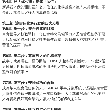
第
4
章
把「你和我」變成「我們」
新兵營／我的甜甜圈外交／信任的化學反應／總有人得犧牲。不
是他，就是我／好人的幸運是福報
第二部
讓信任化為行動的四大步驟
第
5
章
第一步：整合彼此的目標
真實世界／核戰開打／信任會轉化為領導力／柔性管理強勢下屬
／找到你的終極目標／讓團體使命感，超越個人成就感／B計畫／
善意的謊言／結局
第
6
章
第二步：尊重對方的性格框架
故事，就從現在、從你開始／DISC人格特質判斷術／CSI讓溝通
更簡單／四種溝通風格的應用法則／有效溝通，把想法與對法調
整到對的頻率上
第
7
章
第三步：安排成功的會晤
成為敵人也會信任你的人／SMEAC軍事規劃系統，漂亮搞定會面
／善用信任這把玻璃槌／一開口就吸引人！準備開場白的七要點
／為變數做好萬全準備／讓人信任你的5W提問法
第
8
章
第四步：建立良好的互動關係