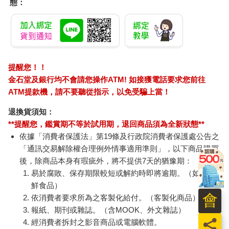
態：
提醒您！！
金石堂及銀行均不會請您操作ATM! 如接獲電話要求您前往
ATM提款機，請不要聽從指示，以免受騙上當！
退換貨須知：
**提醒您，鑑賞期不等於試用期，退回商品須為全新狀態**
依據「消費者保護法」第19條及行政院消費者保護處公告之
「通訊交易解除權合理例外情事適用準則」，以下商品購買
後，除商品本身有瑕疵外，將不提供7天的猶豫期：
易於腐敗、保存期限較短或解約時即將逾期。（如：生
鮮食品）
會
依消費者要求所為之客製化給付。（客製化商品）
報紙、期刊或雜誌。（含MOOK、外文雜誌）
員
經消費者拆封之影音商品或電腦軟體。