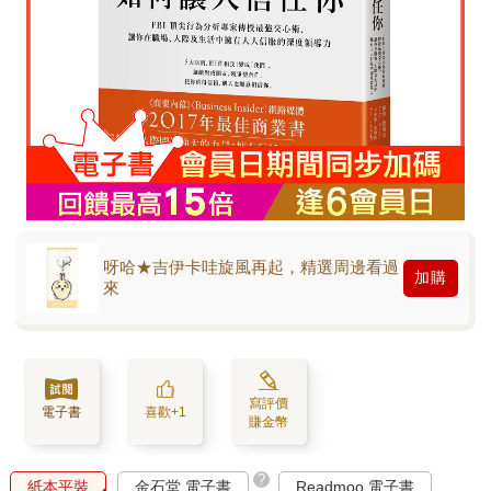
呀哈★吉伊卡哇旋風再起，精選周邊看過
加購
來
寫評價
電子書
喜歡+1
賺金幣
?
紙本平裝
金石堂 電子書
Readmoo 電子書