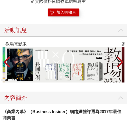
※實際價格依購物車結帳為主
加入購物車
活動訊息
教場電影版
讀
內容簡介
《商業內幕》（
Business Insider
）網路媒體評選為
2017
年最佳
商業書