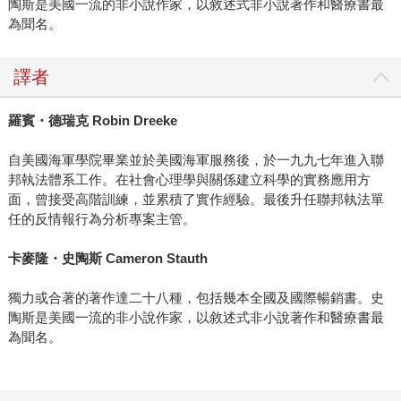
陶斯是美國一流的非小說作家，以敘述式非小說著作和醫療書最
為聞名。
譯者
羅賓・德瑞克
Robin Dreeke
自美國海軍學院畢業並於美國海軍服務後，於一九九七年進入聯
邦執法體系工作。在社會心理學與關係建立科學的實務應用方
面，曾接受高階訓練，並累積了實作經驗。最後升任聯邦執法單
任的反情報行為分析專案主管。
卡麥隆・史陶斯
Cameron Stauth
獨力或合著的著作達二十八種，包括幾本全國及國際暢銷書。史
陶斯是美國一流的非小說作家，以敘述式非小說著作和醫療書最
為聞名。