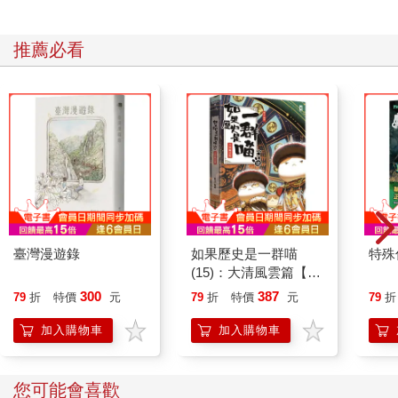
推薦必看
臺灣漫遊錄
如果歷史是一群喵
特殊傳
(15)：大清風雲篇【萌
貓漫畫學歷史】
300
387
79
折
特價
元
79
折
特價
元
79
折
加入購物車
加入購物車
您可能會喜歡