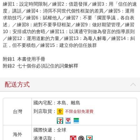
練習1：設定時間限制／練習2：借題發揮／練習3：用「信任的速
度」講話／練習4：消弭不同世代個性框架的差異／練習5：運用
求助技巧／練習6：賦權他人／練習7：不要「擱置爭議，各自表
述」／練習8：絕對不要爭辯框架／練習9：做好期望管理／練習
10：安排成功的會晤／練習11：以溝通守則做為發言的指導原則
／練習12：運用道歉的力量／練習13：為毒人解毒／練習14：糾
正，但不要積怨／練習15：建立你的信任族群
附錄1 本書使用手冊
附錄2 七十個你必須記住的詞彙解釋
配送方式
國內宅配：本島、離島
到店取貨：
台灣
不限金額免運費
國際快遞：全球
海外
港澳店取：