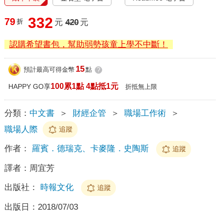
332
79
折
元
420
元
認購希望書包，幫助弱勢孩童上學不中斷！
15
預計最高可得金幣
點
?
100累1點 4點抵1元
HAPPY GO享
折抵無上限
分類：
中文書
＞
財經企管
＞
職場工作術
＞
職場人際
追蹤
作者：
羅賓．德瑞克、卡麥隆．史陶斯
追蹤
譯者：
周宜芳
出版社：
時報文化
追蹤
出版日：
2018/07/03