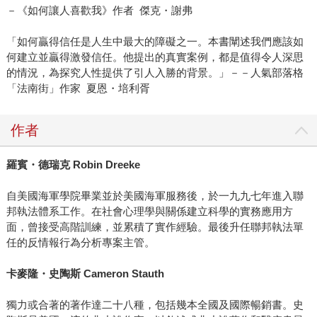
－《如何讓人喜歡我》作者 傑克・謝弗
「如何贏得信任是人生中最大的障礙之一。本書闡述我們應該如
何建立並贏得激發信任。他提出的真實案例，都是值得令人深思
的情況，為探究人性提供了引人入勝的背景。」－－人氣部落格
「法南街」作家 夏恩・培利胥
作者
羅賓・德瑞克
Robin Dreeke
自美國海軍學院畢業並於美國海軍服務後，於一九九七年進入聯
邦執法體系工作。在社會心理學與關係建立科學的實務應用方
面，曾接受高階訓練，並累積了實作經驗。最後升任聯邦執法單
任的反情報行為分析專案主管。
卡麥隆・史陶斯
Cameron Stauth
獨力或合著的著作達二十八種，包括幾本全國及國際暢銷書。史