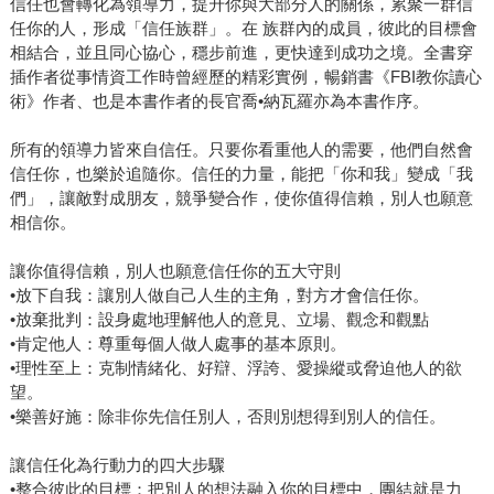
信任也會轉化為領導力，提升你與大部分人的關係，累聚一群信
任你的人，形成「信任族群」。在 族群內的成員，彼此的目標會
相結合，並且同心協心，穩步前進，更快達到成功之境。全書穿
插作者從事情資工作時曾經歷的精彩實例，暢銷書《FBI教你讀心
術》作者、也是本書作者的長官喬•納瓦羅亦為本書作序。
所有的領導力皆來自信任。只要你看重他人的需要，他們自然會
信任你，也樂於追隨你。信任的力量，能把「你和我」變成「我
們」，讓敵對成朋友，競爭變合作，使你值得信賴，別人也願意
相信你。
讓你值得信賴，別人也願意信任你的五大守則
•放下自我：讓別人做自己人生的主角，對方才會信任你。
•放棄批判：設身處地理解他人的意見、立場、觀念和觀點
•肯定他人：尊重每個人做人處事的基本原則。
•理性至上：克制情緒化、好辯、浮誇、愛操縱或脅迫他人的欲
望。
•樂善好施：除非你先信任別人，否則別想得到別人的信任。
讓信任化為行動力的四大步驟
•整合彼此的目標：把別人的想法融入你的目標中，團結就是力