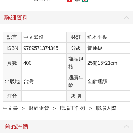
詳細資料
語言
中文繁體
裝訂
紙本平裝
ISBN
9789571374345
分級
普通級
商品規
頁數
400
25開15*21cm
格
適讀年
出版地
台灣
全齡適讀
齡
注音
級別
中文書
＞
財經企管
＞
職場工作術
＞
職場人際
商品評價