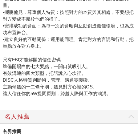
量。
•擺脫偏見，尊重個人特質：按照對方的本質與其相處，不要想把
對方變成不屬於他們的樣子。
•安排成功的會面：為每一次的會晤與互動創造最佳環境，也為成
功布置舞台。
•建立良好的互動關係：運用能同理、肯定對方的言詞和行動，把
重點放在對方身上。
只有FBI才能解開的信任密碼
準備開場白的七大要點，一開口就吸引人。
有效溝通的四大類型，把話說入心坎裡。
DISC人格特質判斷術，管理、溝通零障礙。
主動傾聽的十二條守則，聽見對方心裡的OS。
讓人信任你的5W提問原則，跨越人際與工作的鴻溝。
名人推薦
各界推薦