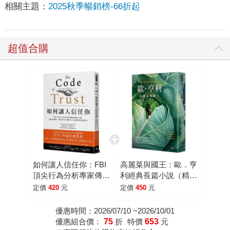
相關主題：
2025秋季暢銷榜-66折起
超值合購
如何讓人信任你：FBI
高麗菜與國王：歐．亨
頂尖行為分析專家傳授
利經典長篇小說（精裝
最強交心術，讓你在職
版）
定價
420
元
定價
450
元
場、人際及生活中擁有
人人信服的深度領導
優惠時間：2026/07/10 ~2026/10/01
優惠組合價：
75
折
特價
653
元