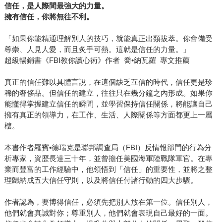
信任，是人際間最強大的力量。
擁有信任，你將無往不利。
「如果你能精通理解別人的技巧，就能真正出類拔萃。你會備受
尊崇、人見人愛，而且炙手可熱。這就是信任的力量。」
超級暢銷書《FBI教你讀心術》作者 喬•納瓦羅 專文推薦
真正的信任難以具體言說，在這個缺乏互信的時代，信任更是珍
稀的奢侈品。但信任的建立，往往只在幾分鐘之內形成。如果你
能懂得掌握建立信任的瞬間，並學習保持信任關係，將能讓自己
擁有真正的領導力，在工作、生活、人際關係等方面都更上一層
樓。
本書作者羅賓•德瑞克是聯邦調查局（FBI）反情報部門的行為分
析專家，資歷長達三十年，並曾擔任美國海軍陸戰隊軍官。在專
業而豐富的工作經驗中，他領悟到「信任」的重要性，並將之整
理歸納成五大信任守則，以及將信任付諸行動的四大步驟。
作者認為，要博得信任，必須先把別人放在第一位。信任別人，
他們就會真誠對你；尊重別人，他們就會表現自己最好的一面。