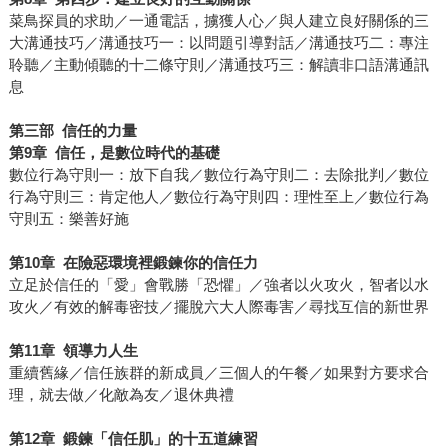
菜鳥探員的求助／一通電話，擄獲人心／與人建立良好關係的三
大溝通技巧／溝通技巧一：以問題引導對話／溝通技巧二：專注
聆聽／主動傾聽的十二條守則／溝通技巧三：解讀非口語溝通訊
息
第三部
信任的力量
第
9
章
信任，是數位時代的基礎
數位行為守則一：放下自我／數位行為守則二：去除批判／數位
行為守則三：肯定他人／數位行為守則四：理性至上／數位行為
守則五：樂善好施
第
10
章
在險惡環境裡鍛鍊你的信任力
立足於信任的「愛」會戰勝「恐懼」／強者以火攻火，智者以水
攻火／有效的解毒密技／擺脫六大人際毒害／尋找互信的新世界
第
11
章
領導力人生
重續舊緣／信任族群的新成員／三個人的午餐／如果對方要求合
理，就去做／化敵為友／退休典禮
第
12
章
鍛鍊「信任肌」的十五道練習