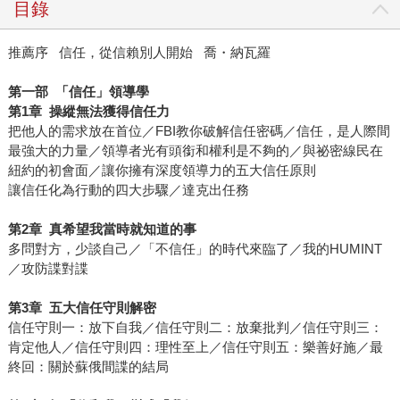
目錄
推薦序 信任，從信賴別人開始 喬・納瓦羅
第一部
「信任」領導學
第
1
章
操縱無法獲得信任力
把他人的需求放在首位／FBI教你破解信任密碼／信任，是人際間
最強大的力量／領導者光有頭銜和權利是不夠的／與祕密線民在
紐約的初會面／讓你擁有深度領導力的五大信任原則
讓信任化為行動的四大步驟／達克出任務
第
2
章
真希望我當時就知道的事
多問對方，少談自己／「不信任」的時代來臨了／我的HUMINT
／攻防諜對諜
第
3
章
五大信任守則解密
信任守則一：放下自我／信任守則二：放棄批判／信任守則三：
肯定他人／信任守則四：理性至上／信任守則五：樂善好施／最
終回：關於蘇俄間諜的結局