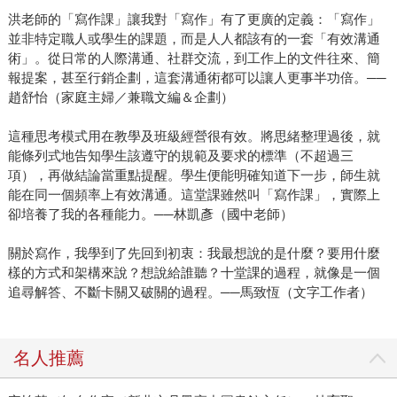
洪老師的「寫作課」讓我對「寫作」有了更廣的定義：「寫作」
並非特定職人或學生的課題，而是人人都該有的一套「有效溝通
術」。從日常的人際溝通、社群交流，到工作上的文件往來、簡
報提案，甚至行銷企劃，這套溝通術都可以讓人更事半功倍。──
趙舒怡（家庭主婦／兼職文編＆企劃）
這種思考模式用在教學及班級經營很有效。將思緒整理過後，就
能條列式地告知學生該遵守的規範及要求的標準（不超過三
項），再做結論當重點提醒。學生便能明確知道下一步，師生就
能在同一個頻率上有效溝通。這堂課雖然叫「寫作課」，實際上
卻培養了我的各種能力。──林凱彥（國中老師）
關於寫作，我學到了先回到初衷：我最想說的是什麼？要用什麼
樣的方式和架構來說？想說給誰聽？十堂課的過程，就像是一個
追尋解答、不斷卡關又破關的過程。──馬致恆（文字工作者）
名人推薦