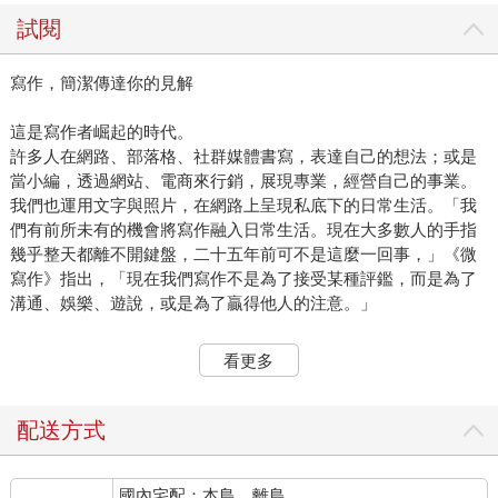
試閱
寫作，簡潔傳達你的見解
這是寫作者崛起的時代。
許多人在網路、部落格、社群媒體書寫，表達自己的想法；或是
當小編，透過網站、電商來行銷，展現專業，經營自己的事業。
我們也運用文字與照片，在網路上呈現私底下的日常生活。「我
們有前所未有的機會將寫作融入日常生活。現在大多數人的手指
幾乎整天都離不開鍵盤，二十五年前可不是這麼一回事，」《微
寫作》指出，「現在我們寫作不是為了接受某種評鑑，而是為了
溝通、娛樂、遊說，或是為了贏得他人的注意。」
從唯讀文化到讀寫文化
看更多
過去，寫作被認為是少數菁英的職業；甚至在十多年前，寫作還
被視為只是為了應付考試，跟我們的生活與工作無關。在二○○七
年數位科技大爆發之前，當時智慧型手機、臉書與Twitter尚未推
配送方式
出，網路只有部落格，書寫者很有限，大多數人仍處於被動接收
訊息的狀態。
國內宅配：本島、離島