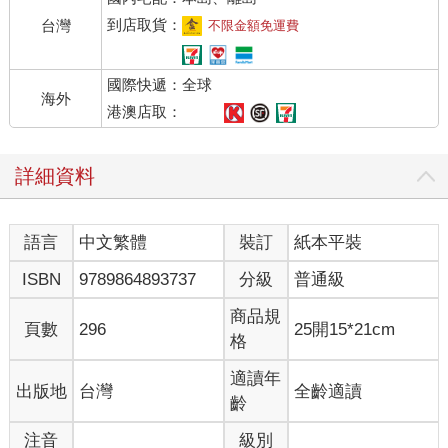
那時的電影、電視、報紙、書籍與廣播，都是單向傳播給消費
者、讀者，讀者只能被動觀賞、閱讀與聆聽，這是一種無法主動
到店取貨：
台灣
不限金額免運費
參與的「唯讀文化」，最多只有讀者來函、讀者投書，可以表達
的管道很有限。
國際快遞：全球
數位科技大爆發之後，結合電腦、手機與網路科技的交會力量，
海外
寫作的門檻變低，讀者從被動的「唯讀文化」，到主動參與的
港澳店取：
「讀寫文化」。人人都能寫作，都能成為自媒體，不用投稿與審
稿，想寫就寫，想貼就貼，只要文章有趣有意思，自然就會有讀
詳細資料
者按讚與追隨。
注意力經濟的兩難
語言
中文繁體
裝訂
紙本平裝
然而，這也是寫作者被淹沒的時代。
我們清醒的時候，幾乎都在閱讀，也隨時都能寫作，發表意見。
ISBN
9789864893737
分級
普通級
「部落客和他們的讀者顛覆了注意力產業的生態——言論和注意
力都被民主化，『大家』都有機會當講者和觀眾。」吳修銘（Tim
商品規
頁數
296
25開15*21cm
Wu）在《注意力商人》中這麼評論。
格
人人都在爭奪大眾的注意力，希望創造自己的注意力經濟。我們
身處資訊充斥的世界，有各種出版品、各種類型的文字作品，這
適讀年
出版地
台灣
全齡適讀
不再是一個小池塘，而是流速日益湍急、河道日益寬廣、水流越
齡
來越強勁的大河。
注音
級別
讀者的注意力被大量的零碎訊息切割，無法專心聚焦。身在其中