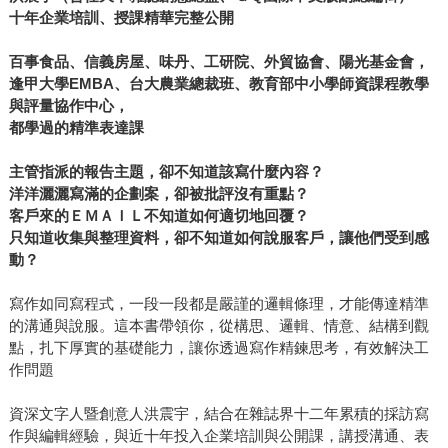
十年企業培訓、授課精華完整公開
百事食品、信義房屋、味丹、工研院、外貿協會、陽光基金會，
逢甲大學
EMBA
、台大農業總裁班、教育部中小學師資課程教學
與評量協作中心，
都學過的精準表達課
主管指派的報告主題，卻不知道該寫什麼內容？
洋洋灑灑寫滿的企劃案，卻被批評沒有重點？
客戶來的ＥＭＡＩＬ不知道如何適切地回覆？
只知道收集與整理資料，卻不知道如何說服客戶，讓他們受到感
動？
寫作如同寫程式，一段一段都是嚴謹的邏輯條理，才能傳達精準
的溝通與說服。這本書帶領你，從構思、邏輯、情意、結構到觀
點，扎下厚實的基礎能力，讓你透過寫作精鍊思考，有效解決工
作問題
資深文字人暨創意人洪震宇，結合在雜誌界十二年累積的採訪寫
作與編輯經驗，與近十年投入企業培訓與公開課，講授溝通、表