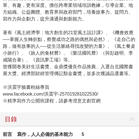
單、有趣，更有深度。擔任跨專業領域培訓教練，引導企業、地
方組織、公益團體、教育界與政府部門，培養故事力、提問力、
寫作力與企劃力，提升溝通與創新能力。
著有《風土經濟學：地方創生的21堂風土設計課》、《機會效應
──掌握人生轉折點，察覺成功之路的偶然與必然》、《走自己的
路，做有故事的人──從生活脈絡尋找改變的力量》、《風土餐桌
小旅行》、《旅人的食材曆》、《樂活國民曆》（與彭啟明、李
咸陽合著）、《資訊夢工場》等。
曾獲開卷美好生活書獎、金鼎獎優良作品推薦、入選台北國際書
展大獎、經濟部財經管理傳記類金書獎，並多次獲誠品選書等。
※洪震宇臉書粉絲專頁
www.facebook.com/洪震宇-257019281022530/
※精準寫作力公開班課程，請參考澄意文創官網
目錄
前言
寫作，人人必備的基本能力
5