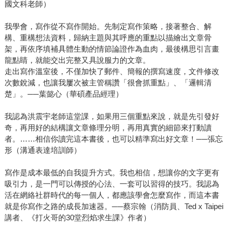
國文科老師）
我學會，寫作從不寫作開始。先制定寫作策略，接著整合、解
構、重構想法資料，歸納主題與其呼應的重點以描繪出文章骨
架，再依序填補具體生動的情節論證作為血肉，最後構思引言畫
龍點睛，就能交出完整又具說服力的文章。
走出寫作溫室後，不僅加快了郵件、簡報的撰寫速度，文件修改
次數銳減，也讓我屢次被主管稱讚「很會抓重點」、「邏輯清
楚」。──葉懿心（華碩產品經理）
我認為洪震宇老師這堂課，如果用三個重點來說，就是先引發好
奇，再用好的結構讓文章條理分明，再用真實的細節來打動讀
者。……相信你讀完這本書後，也可以精準寫出好文章！──張忘
形（溝通表達培訓師）
寫作是成本最低的自我提升方式。我也相信，想讓你的文字更有
吸引力，是一門可以傳授的心法、一套可以習得的技巧。我認為
活在網絡社群時代的每一個人，都應該學會怎麼寫作，而這本書
就是你寫作之路的成長加速器。──蔡宗翰（消防員、Ted x Taipei
講者、《打火哥的30堂烈焰求生課》作者）