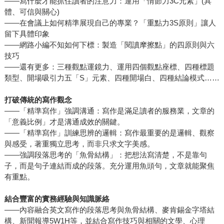
——寫什麼才能抓住讀者的注意力：運用「情節力3C元素」(具
體、可信與關心)
——在會議上如何精準展現自己的專業？「重點力3S原則」讓人
留下具體印象
——網路小編不知如何下標：製造「閱讀摩擦點」的四原則與六
技巧
——還有更多：三種觀點運鏡力、運用四個觀點座標、四種標題
類型、開場吸引力五「S」元素、四種開場白、四種結論模式……
打破傳統的寫作觀念
——「精準寫作」強調溝通：寫作是滿足讀者的服務業，文章的
「意義比例」才是溝通成效的關鍵。
——「精準寫作」訓練思辨的邏輯：寫作最重要的是邏輯、觀察
與感受，著重獨立思考，而非只求文字美感。
——強調段落思考的「魚骨結構」：把想法寫清楚，不是靠句
子，而是句子連結而成的段落。充分運用魚頭句，文章就能聚焦
有重點。
結合豐富的實務經驗與知識脈絡
——內容融合英文寫作的段落思考與魚骨結構、麥肯錫金字塔結
構、新聞報導5W1H等，並結合寫作技巧與相關的文學、心理