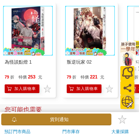
簡報思考容易片段化、聽者難以整體思考
再者，是上班族最喜歡學習的簡報技巧。簡報其實跟寫作不同，
是以一張張投影片為單位，運用圖片與簡單文字，每張傳達一個
訊息，我稱為「簡報思考」。
我在實體的寫作課上，一位數位金融專業的學員告訴我，她可以
快速製作簡報，卻不會寫作，即使要將簡報訊息組織成有條有理
的文字，也不知該從何著手。這個問題出在只用一頁頁投影片的
片段思考，而非整體的結構思考。
簡報思考除了造成片段化的問題，也容易出現聽者無法完整思考
為怪談點燈 1
叛逆玩家 02
一本
的問題。因為每張投影片都是快速傳達重點與結論，聽者很容易
症：
看到下一張，就忘了前幾張的重點，甚至會抓不到報告的整體脈
開大
絡，當下好像聽懂了，結束後卻無法有效回溯思考。
253
221
79
折
特價
元
79
折
特價
元
79
折
人也
的3
加入購物車
加入購物車
亞馬遜推崇的寫作思考
亞馬遜執行長貝佐斯每週要參與公司內部幾十場簡報會議，發現
會後重新閱讀內容，卻不知道想表達什麼，因此貝佐斯規定，不
您可能也需要
准員工在會議上使用投影片。簡報內容要以文章形式呈現，讓與
會者只要閱讀資料就能理解。
貨到通知
貝佐斯進一步要求，簡報者只能用最少一頁或最多六頁的A4紙呈
現內容。簡報者必須先有清晰深入的思考，用完整方式表達自己
預訂門市商品
門市庫存
大量採購
的思想，也就是要構思主題、目的、對象、重點與如何說服，有