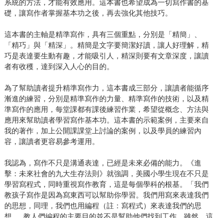
系統的方法，才能有效應用。這本書也希望成為一切寫作書的基
礎，讓寫作者掌握基本功之後，再去強化其他技巧。
這本書的主軸是精準寫作，具有三個重點，分別是「精簡」、
「精巧」與「精深」。精簡是文字要簡潔好讀，讓人好理解，精
巧是表達要生動有趣，才能吸引人，精深則要有文章深度，讓讀
者有收穫，達到深入人心的目的。
為了幫助讀者提升精準寫作力，這本書成三部分，讓讀者能循序
漸進的練習，分別是精準寫作的力量、精準寫作的技術，以及精
準寫作的應用，每堂課都有課後練習作業，希望從概念、方法與
應用來幫助讀者學習寫作基本功。這本書的示範案例，主要來自
我的著作，加上公開課課堂上討論的案例，以及學員的練習內
容，讓讀者更容易參考運用。
我認為，寫作不只是溝通表達，已經是未來必備的能力。《進
擊：未來社會的九大生存法則》就強調，美國小學生現在不只是
學習寫程式，同時重視寫作教育，這是每個學科的根基。「我們
教孩子寫作是因為寫東西可以幫助你學習。我們用寫來表達我們
的思想，同理，我們也用編程（註：寫程式）來表達我們的思
想......教人們編程的主要目的並不是幫助他們找到工作，雖然，這