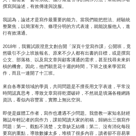
撰寫與論述，有效傳達與說服。
我認為，論述才是寫作最重要的能力。當我們能把想法、經驗統
整聚焦，以簡潔有力、條理分明的方式表達，就能說服他人，進
行有效溝通。
2018年，我嘗試跟澄意文創合開「深頁十堂寫作課」公開班，竟
然吸引不少上班族報名。原來不少人都有出書的目標，或是撰寫
公文、部落格、以及寫文章與顧客溝通的需求，甚至找尋未來斜
槓的機會。因此，他們願意花十週的時間，下班之後來學習寫
作，而且一連開了十三班。
來自各專業領域的學員，共同問題是不擅長用文字表達，平常沒
時間認真思考，導致文章寫得乾澀破碎，不然就是填滿各種網路
資訊，看似內容豐富，實際上無比空洞。
即使是媒體工作者，寫作也遭遇不少問題。我曾教一家知名財經
雜誌年輕記者的寫作力，課前閱讀大家的初稿，歸納出三個寫作
問題：第一、觀點不清楚，文章缺乏結構；第二、沒有消化每段
要寫的重點，導致數據太多，堆積了很多內容，讀者卻不容易掌