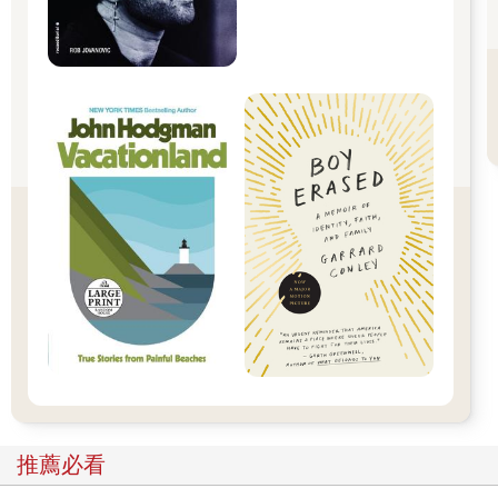
目前職場關於寫作應用的能力有兩種：文案寫作與簡報技巧。這
兩種技巧雖然以溝通為目的，操作上卻容易產生內容零碎化、片
面，和不深刻的問題。
寫文案前的打磨功夫
市面上各種關於寫作的書籍、線上或線下課程，我觀察都是以推
銷商品、講求變現吸睛的文案寫作為主。人人都想當注意力商
人，學習廣告行銷的寫作套路，希望迅速就能透過文案來行銷變
現。
然而，看似精簡的文案，背後卻需要強大的寫作與思考基礎。寫
文案之前得做扎實的功課，包括了解產品、市場趨勢，接著再切
入消費者定位、產品定位，有了完整想法之後，再來則是如何用
簡潔有力、不花俏的文字、標題，迅速攫取讀者注意，進而打動
內心痛點，這是一個很精密的打磨過程。
現在大家想學習的文案寫作，卻是形式上輕薄短小的行銷文。如
果大家只學習這種文字書寫，就難以顧及內容要有結論與清楚的
觀點、能夠引發讀者情緒變化。我認為，這才是一篇深具影響力
的文章該有的元素。大家應該先打好寫作基礎，再學習短文案技
巧，就不會有所失衡。
推薦必看