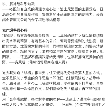
學、腦神經科學知識
——搭配知名企業的溝通表達心法：迪士尼樂園的主題營造、亞
馬遜公司的會議寫作法、賈伯斯的產品策略隱含的結構力、麥肯
錫企管顧問公司的金字塔思考結構等
寫作課學員心得
我發現，原來寫作就像是釀酒。……卓越的酒莊之所以能持續釀
出高水準葡萄酒，有著基本的公式，葡萄需要達到的成熟度、發
酵的方法、放置橡木桶的時間；而輕鬆易讀的文章，則要有清楚
的摘要句、精簡的文字，還有扣緊主題的重點，讓讀者不費力地
閱讀。……這堂課不僅讓我思緒更清晰，也讓我擁有更獨特的視
野。──吳秉璇（葡萄酒貿易商客服人員）
過去我知道「結構」很重要，但又覺得先分析段落大意的方式，
豈不是限制了學生的寫作思路？即使已口沫橫飛講述了起承轉
合、總分總、今昔今……等結構模組，學生依舊不打草稿、直覺
式地應付每一次命題作文，我們都缺乏先「構思」再下筆的訓
練。
用「金字塔結構」整理對事物的理解──這是上了洪震宇老師的寫
作課之後，對我幫助最大的學習。──吳恩甄（台南市崇明國中／