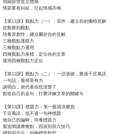
用細節營造立體感
情節要有糾結，引起情感共鳴
【第11課】觀點力（一）：寫作，建立你的獨特見解
從觀察到觀點
培養原創性，建立屬於你的見解
三種觀點運鏡力
三種觀點力運用
四種觀點力座標，定位你的文章
運用四種觀點力定位
【第12課】觀點力（二）：一語道破，勝過千言萬語
一句話，最簡單有力
講明白，就代表你想清楚了
創造自己的金句：打磨淬鍊文章的關鍵句
【第13課】標題力：第一眼就決勝負
千言萬語，抵不過一句神標題
做自己的編輯，培養標題力
製造閱讀摩擦點，四原則與六技巧
標題四定位：四種標題類型