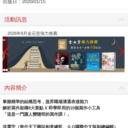
出版日：
2020/01/15
活動訊息
2026年8月金石堂強力推薦
內容簡介
掌握精準的結構思考，提昇職場溝通表達能力
解析寫作架構8大要點 X 即學即用的10個寫作小工具
「這是一門讓人變聰明的寫作課！」
洪震宇（曾任天下雜誌創意總監、ＧＱ國際中文版副總編輯）