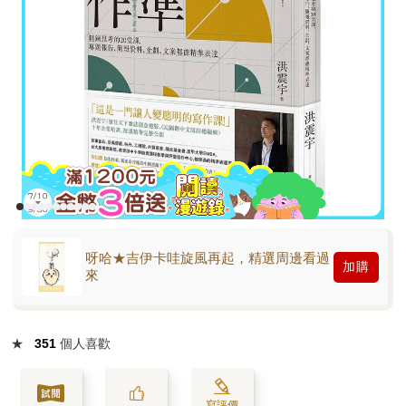
呀哈★吉伊卡哇旋風再起，精選周邊看過
加購
來
★
351
個人喜歡
寫評價