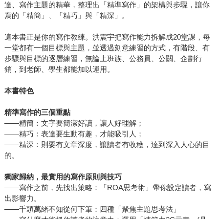
達、寫作主題的精華，整理出「精準寫作」的架構與步驟，讓你
寫的「精簡」、「精巧」與「精深」。
這本書正是你的寫作教練。洪震宇把寫作能力拆解成20堂課，每
一堂都有一個目標與主題，並透過刻意練習的方式，有階段、有
步驟與目標的逐層練習，無論上班族、公務員、公關、企劃行
銷，到老師、學生都能加以運用。
本書特色
精準寫作的三個重點
——精簡：文字要簡潔好讀，讓人好理解；
——精巧：表達要生動有趣，才能吸引人；
——精深：則要有文章深度，讓讀者有收穫，達到深入人心的目
的。
獨家歸納，最實用的寫作原則與技巧
——寫作之前，先找出策略：「ROA思考術」帶你設定讀者，寫
出影響力。
——千頭萬緒不知從何下筆：四種「聚焦主題思考法」