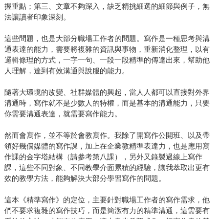
握重點；第三、文章不夠深入，缺乏精挑細選的細節與例子，無
法讓讀者印象深刻。
這些問題，也是大部分職場工作者的問題。寫作是一種思考與溝
通表達的能力，需要將複雜的資訊與事物，重新消化整理，以有
邏輯條理的方式，一字一句、一段一段精準的傳達出來，幫助他
人理解，達到有效溝通與說服的能力。
隨著大環境的改變、社群媒體的興起，當人人都可以直接對外界
溝通時，寫作就不是少數人的特權，而是基本的溝通能力，只要
你需要溝通表達，就需要寫作能力。
然而會寫作，並不等於會教寫作。我除了開寫作公開班、以及帶
領好幾個媒體的寫作課，加上在企業教精準表達力，也是應用寫
作課的金字塔結構（請參考第八課），另外又錄製過線上寫作
課，這些不同對象、不同教學介面累積的經驗，讓我萃取出更有
效的教學方法，能夠解決大部分學習寫作的問題。
這本《精準寫作》的定位，主要針對職場工作者的寫作需求，他
們不要求複雜的寫作技巧，而是簡潔有力的精準溝通，這需要有