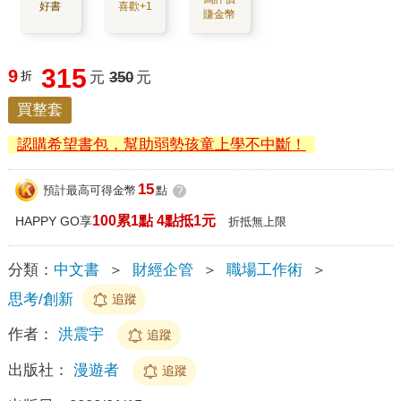
好書
喜歡+1
賺金幣
315
9
折
元
350
元
買整套
認購希望書包，幫助弱勢孩童上學不中斷！
15
預計最高可得金幣
點
?
100累1點 4點抵1元
HAPPY GO享
折抵無上限
分類：
中文書
＞
財經企管
＞
職場工作術
＞
思考/創新
追蹤
作者：
洪震宇
追蹤
出版社：
漫遊者
追蹤