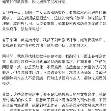
知道如何教寫作，因此婉謝了朋友好意。
直到有一天，我陪小二女兒寫國語習作，發覺課本內容與題目很
死板，一直在背誦成語跟造句，這樣的填鴨式教學，無法讓孩子
理解、聯想與活用。我突發奇想，如果我來教國語會怎麼教？如
果教寫作，該如何教起？
有了念頭，就開始行動。我當下列出教學課綱，經過反覆修正，
發現這套寫作流程與方法不僅能教小孩，還能教大人。
同時間，我也尋找輔助教學的參考書。我翻閱了市面上各種寫作
書，卻發現沒有一本能夠滿足我的教學需求。在我看來，它們的
問題是：第一缺乏系統化，不易應用。這些書談了大量的技巧與
觀念，但是實際運用時，不是過於零碎，就是太過抽象，造成已
經嫻熟寫作的人不需要讀，而無法掌握寫作的人，卻無法應用與
模仿。
其次，這些寫作書當中，要不是以銷售為目的的文案寫作，就是
應付考試的作文書，卻忽略了職場上溝通表達的寫作技能。不管
是企業內部溝通、或是斜槓工作者，甚至是固定撰文發表意見的
人，都需要一套有系統、循序漸進引導的寫作方法，幫助寫作者