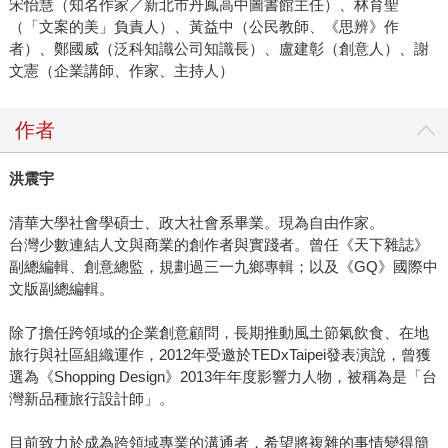
宋怡慧（知名作家／新北市丹鳳高中圖書館主任）、林育聖
（「文案的美」負責人）、黃益中（公民教師、《思辨》作
者）、鄭國威（泛科知識公司知識長）、盧建彰（創意人）、謝
文憲（企業講師、作家、主持人）
作者
洪震宇
清華大學社會學碩士、政大社會系畢業。現為自由作家。
台灣少數連結人文與商業的創作者與實踐者。曾任《天下雜誌》
副總編輯、創意總監，規劃過三一九鄉專輯；以及《GQ》國際中
文版副總編輯。
除了擔任跨領域的企業創意顧問，長期推動風土節氣飲食、在地
旅行與社區組織運作，2012年受邀於TEDxTaipei發表演說，曾獲
選為《Shopping Design》2013年年度影響力人物，被稱為是「台
灣新品種旅行設計師」。
目前致力於成為跨領域專業的溝通者，希望將複雜的事情變得簡