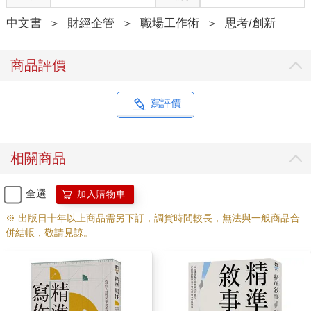
的寫作者，更被洶湧而來的其他競爭文章給淹沒。網路小編每天
中文書
＞
財經企管
＞
職場工作術
＞
思考/創新
都要固定大量發文，不然就會被更多的文章洗版，成為資訊洪流
的泡沫。
網路讓我們自由，也讓我們不自由。網路讓我們得以自由書寫，
商品評價
找尋大量資料，充分表達自己的特色與想法；相對的，也讓我們
陷入注意力商人鋪天蓋地的消費大網之中，好像人們只能成為被
操弄的消費者。
寫評價
《網路讓我們變笨？》說明，網際網路鼓勵我們用打游擊的方式
採集細碎的資訊，並且不斷被各種訊息干擾，加上習慣快速略
讀，失去了專注與沉思的能力，也將思想和記憶交付給強大的雲
相關商品
端系統，我們身而為人的知性與感性，正在慢慢消逝。
然而在網路經濟下，又打開了許多兼職、斜槓與一人公司創業的
契機。除了透過部落格、網站、社群媒體來書寫表達自己的想
全選
加入購物車
法、專業，或是推銷服務或產品，也有更多人想透過寫作來進行
※ 出版日十年以上商品需另下訂，調貨時間較長，無法與一般商品合
自我探索，傳達自己的興趣、熱情，跟更多人交流，找尋各種改
併結帳，敬請見諒。
變現狀的機會。
與其成為被動的消費者、閱讀者，不如成為主動積極、運用深度
思考的寫作者。藉由有組織的輸入與輸出的寫作過程，增加思考
厚度，不人云亦云，才能有效抵禦注意力商人的操弄，透過寫作
建立更多的正面連結，開拓自己人生的疆域。