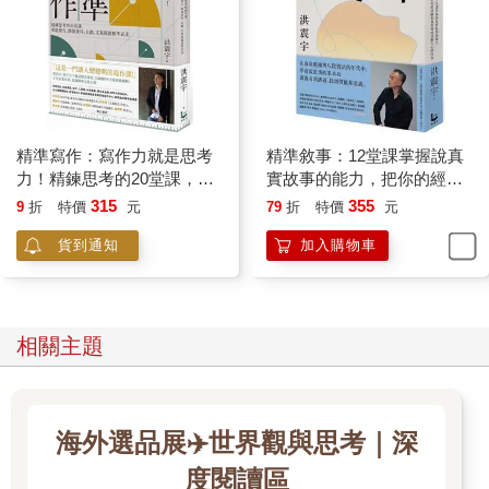
以精準寫作創造影響力
我們該如何運用寫作來強化深度思考？
《眾媒時代，我們該如何做內容》分析了上百萬篇樣本，歸納出
文章被大量分享的四個原因：文章具有結論與清楚的觀點、長篇
大論更容易被分享、引發讀者情緒變化與有影響力的內容。
從這個結論可以發現，被大量轉發的文章，是兼具理性論述思
精準寫作：寫作力就是思考
精準敘事：12堂課掌握說真
考，以及感性連結的寫作力，我稱為「精準寫作的技術」。
力！精鍊思考的20堂課，專
實故事的能力，把你的經驗
精準寫作是什麼？
題報告、簡報資料、企劃、
和專業變成感動人心的內容
315
355
9
折
特價
元
79
折
特價
元
精準寫作跟一般寫作、文案寫作有什麼差異？我認為精準寫作著
文案都能精準表達
貨到通知
加入購物車
重在，對讀者有精準的溝通效果。包括有明確的觀點，清楚的邏
輯、文章有結構，內容具體，文字簡潔有力，能夠站在讀者角
度，滿足讀者閱讀的需求。
精準寫作可以拆解成兩個角度。首先是「精」，有三個特色，分
相關主題
別是「精簡」、「精巧」與「精深」。精簡是文字要簡潔好讀，
讓人好理解，精巧是表達要生動有趣，才能吸引人，精深則要有
文章深度，讓讀者有收穫，達到深入人心的目的。
海外選品展✈️世界觀與思考｜深
另個角度是「準」。準在於重視讀者需求與感受，前提是要先設
定溝通的對象，接著站在讀者角度思考，了解讀者的需求、痛點
度閱讀區
與期待，再來設定文章如何能滿足、解決讀這問題，進而改變原