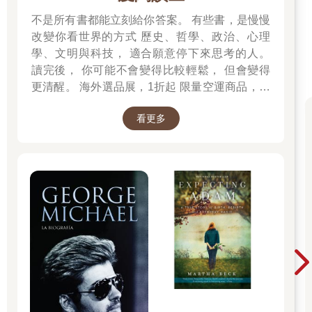
本認知。經過深思熟慮之後，才將寫作的「精簡」、「精巧」與
不是所有書都能立刻給你答案。 有些書，是慢慢
「精深」三個特色，徹底執行到位。
改變你看世界的方式 歷史、哲學、政治、心理
在這個前提下，精準寫作首重精確的邏輯表達，論理清楚，挑選
學、文明與科技， 適合願意停下來思考的人。
重要細節、數據與例子，讓讀者了解、產生認同與共鳴，而非只
讀完後， 你可能不會變得比較輕鬆， 但會變得
是美感文字的修飾。
更清醒。 海外選品展，1折起 限量空運商品，先
搶先贏 週週商品更新
長文寫作對抗淺薄思考
看更多
寫作是心智綜合能力的呈現。有英文寫作聖經之稱的《寫作風格
的意識》，就強調寫作之難，在於如何把零散抽象如網狀的想
法，透過用有層次的樹狀結構，展現在一字一句依序出現的語句
中，讓讀者有效解讀。
學好寫作，就能學好思考。寫作是掌握點線面的思考能力，作者
要先把自己的想法整理清楚，才能運用寫作技巧，精確地傳達給
讀者，幫助他們理解，達到有效溝通說服的效果。
網路時代，更需要學習運用精準寫作傳達的長文寫作，來對抗淺
薄思考。資深編輯康文炳在《深度報導寫作》指出，現代人用文
字溝通的機會增加，但也讓寫作更零碎化、淺薄化、草率、不深
刻，長文寫作成為瀕臨失傳的技能。
文案寫作與簡報思考的盲點