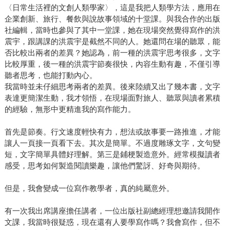
〈日常生活裡的文創人類學家〉，這是我把人類學方法，應用在
企業創新、旅行、餐飲與說故事領域的十堂課。與我合作的出版
社編輯，當時也參與了其中一堂課，她在現場突然覺得寫作的洪
震宇，跟講課的洪震宇是截然不同的人。她還問在場的聽眾，能
否比較出兩者的差異？她認為，前一種的洪震宇思考很多，文字
比較厚重，後一種的洪震宇節奏很快，內容生動有趣，不僅引導
聽者思考，也能打動內心。
我當時並未仔細思考兩者的差異。後來陸續又出了幾本書，文字
表達更簡潔生動，我才領悟，在現場面對旅人、聽眾與讀者累積
的經驗，無形中更精進我的寫作能力。
首先是節奏。行文速度輕快有力，想法或故事要一路推進，才能
讓人一頁接一頁看下去。其次是簡單。不過度雕琢文字，文句變
短，文字簡單具體好理解。第三是鋪梗製造意外。經常模擬讀者
感受，思考如何製造閱讀樂趣，讓他們驚訝、好奇與期待。
但是，我會變成一位寫作教學者，真的純屬意外。
有一次我出席講座擔任講者，一位出版社副總經理想邀請我開作
文課，我當時很疑惑，現在還有人要學寫作嗎？我會寫作，但不