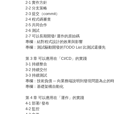
2-1 實作方針
2-2 分支策略
2-3 提交（commit）
2-4 程式碼審查
2-5 共同合作
2-6 測試
2-7 可以長期開發/ 運作的原始碼
專欄：結對程式設計的效果與影響
專欄：測試驅動開發的TODO List 比測試還優先
第 3 章 可以應用在「CI/CD」的實踐
3-1 持續整合
3-2 持續交付
3-3 持續測試
專欄：技術負債 ─ 向業務端說明到發現問題為止的
專欄：基礎架構自動化
第 4 章 可以應用在「運作」的實踐
4-1 部署/ 發布
4-2 監控