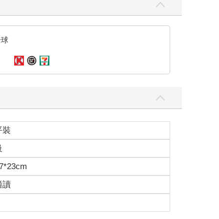
全球
平裝
級
7*23cm
適讀