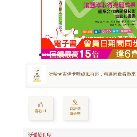
呀哈★吉伊卡哇旋風再起，精選周邊看過來
寫評價
喜歡+1
賺金幣
活動訊息