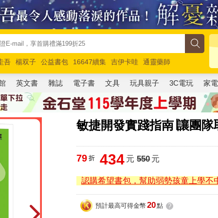
圭吾
楊双子
公益書包
16647續集
吉伊卡哇
通靈藥師
路邊攤新作
馬斯克
玩具總動員5
超慢跑
館
英文書
雜誌
電子書
文具
玩具親子
3C電玩
家
敏捷開發實踐指南∣讓團隊
434
79
折
元
550
元
認購希望書包，幫助弱勢孩童上學不
20
預計最高可得金幣
點
?