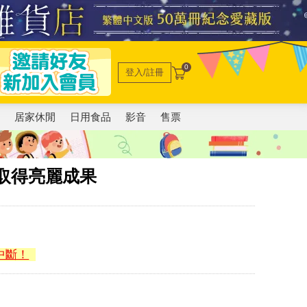
0
登入/註冊
電
居家休閒
日用食品
影音
售票
取得亮麗成果
中斷！