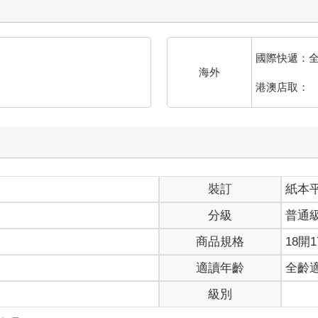
國際快遞：
海外
港澳店取：
裝訂
紙本
分級
普通
商品規格
18開1
適讀年齡
全齡
級別