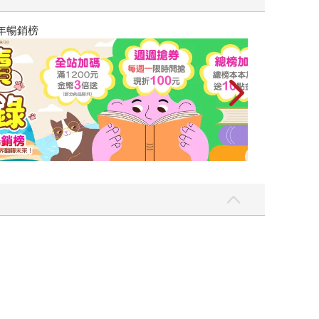
讀懂全球首富極