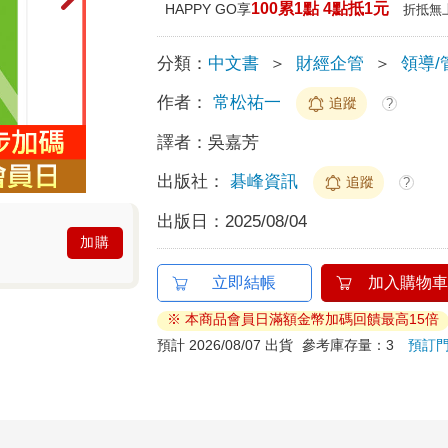
100累1點 4點抵1元
HAPPY GO享
折抵無
分類：
中文書
＞
財經企管
＞
領導/
作者：
常松祐一
追蹤
?
譯者：
吳嘉芳
出版社：
碁峰資訊
追蹤
?
出版日：
2025/08/04
加購
立即結帳
加入購物車
※ 本商品會員日滿額金幣加碼回饋最高15倍
預計 2026/08/07 出貨
參考庫存量：3
預訂