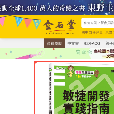
國中自修評量
東野
唯紅花綻放
奧德賽
會員獎勵
中文書
動漫ACG
親子