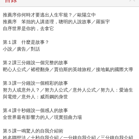
推薦序你何時才要逃出人生牢籠？／歐陽立中
推薦序 笨拙的人講道理，聰明的人說故事／羅振宇
自序世界是你的，去拿它
第１課 什麼是故事？
小說／廣告／對話
第２課三分鐘說一個完整的故事
靶心人公式／褚橙翻身／賈伯斯的英雄旅程／接地氣的國際大導
第３課一分鐘說一個精彩的故事
努力人或意外人？／努力人公式／意外人公式／努力人：愛迪生
與電燈／意外人：威而鋼的身世
第４課十秒鐘說一個感人的故事
全世界最有影響力的人／現實扭曲力場
第５課一鳴驚人的自我介紹術
姓名聯想法／十秒自我介紹／一分鐘自我介紹／三分鐘自我介紹