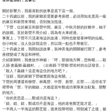
關於影響力，我最喜歡的故事是底下這一個。
二十四歲以前，我的家鄉若需要參考座標，必須用知名度高一級
的麻豆和新營來導航，否則無法抵達。
「下營，位於麻豆和新營中間。麻豆，中秋月餅的好夥伴，柚子
的故鄉。至於新營不用介紹，因為有火車經過。」
事實上，下營不只流著海盜的血液，同時也散發著神明的仙氣。
但小時候，沒人告訴我這些，所以我一點也不尊敬它。
二十四歲之後，我開始說故事，裝神弄鬼的開關被打開了，參考
座標變成了海盜和神明。
介紹家鄉時，我會故作神祕：「呼，那個地方啊，恐怖喔……殺
人縣‧會贏鄉‧贏錢村。」（台南縣‧下營鄉‧營前村的台語發音。）
「殺人？贏錢？這是海盜住的地方吧？」
「沒錯，我的家鄉下營確實跟海盜有關。」
下營的周遭還有柳營、林鳳營、中營、新營、左營……這些名字
裡帶有「營」字的鄉鎮，大都是當年鄭成功軍隊來台駐紮、開墾
的地方。
「你的意思是……鄭成功是海盜？」
「錯、錯、錯，鄭成功不是海盜，他的老爸鄭芝龍才是。」
一半商人一半海盜的鄭芝龍，後來投降明朝，明朝滅了之後，被