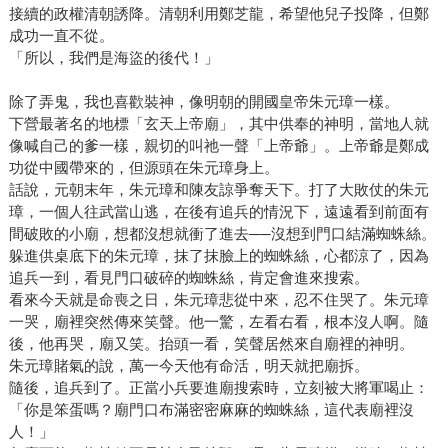
接續的政權清朝誘降。清朝利用鄭芝龍，希望他兒子投降，但鄭
成功一直不從。
「所以，我們是海盜的後代！」
除了弄鬼，我也喜歡裝神，像明朝的開國皇帝朱元璋一樣。
下營最著名的地標「玄天上帝廟」，其中供奉的神明，當地人就
像喊自己的爹一樣，親切的叫祂一聲「上帝爺」。上帝爺是鄭成
功從中國帶來的，但源頭在朱元璋身上。
話說，元朝末年，朱元璋和陳友諒爭奪天下。打了大敗仗的朱元
璋，一個人往武當山逃，在後有追兵的情況下，遠遠看到前面有
間破敗的小廟，想都沒想就衝了進去──沒想到門口結滿蜘蛛絲。
躲進供桌底下的朱元璋，抹了抹臉上的蜘蛛絲，心都涼了，因為
追兵一到，看見門口破碎的蜘蛛絲，肯定會進來搜索。
看來今天就是命喪之日，朱元璋悲從中來，忍不住哭了。朱元璋
一哭，廟裡突然傳來笑聲。他一驚，左看右看，根本沒人啊。隨
後，他再哭，廟又笑。抬頭一看，笑聲居然來自廟裡的神明。
朱元璋賭氣的說，萬一今天他有命活，明天就把廟拆。
隨後，追兵到了。正當小兵要進廟搜索時，立刻被大將軍喝止：
「你是笨蛋嗎？廟門口布滿密密麻麻的蜘蛛絲，這代表廟裡沒
人！」