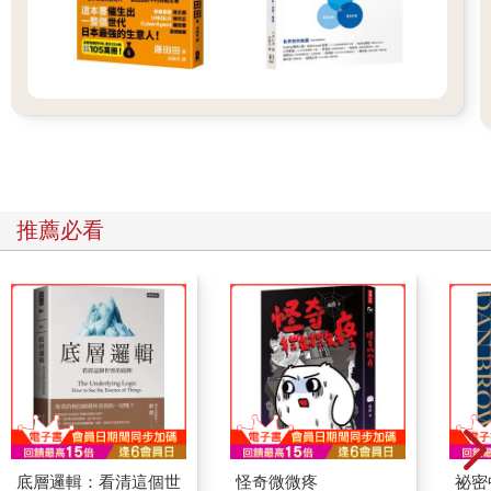
推薦必看
底層邏輯：看清這個世
怪奇微微疼
祕密