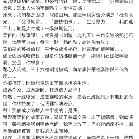
家越獄成功的故事。但榮哲語鋒一轉，反問聽眾：「你願意鼓起
勇氣，逃出人生的牢籠嗎？」全場震撼！
原來，我們都是囚徒，深陷困局。那些牢房房號分別是「社會眼
光」、「父母期待」、「膽怯怕事」、「生活壓力」……我們逃
不出，於是人生成了一場無期徒刑。
榮哲的《故事課》，就像是《刺激一九九五》主角安迪的那把石
鎚，渴望著自由，每天一點一點的敲，於是你看見：
賈伯斯的英雄旅程、畢卡索成名祕密、邱吉爾的逆轉勝……
儘管囚房黑暗依舊，但是你彷彿眼前一亮，繼續用石鎚敲啊敲
啊。於是，你學會了：
靶心人公式、三十六種劇情模式、商業廣告兩種套路與三個角
度……
你擦擦汗，開始想像逃出牢籠以後的生活：
成為作家、成為講師、打造個人品牌！
突然，一線曙光，透進幽暗的牢房，看著已經磨到所剩無起的石
鎚，你終於笑了，但眼裡卻噙著淚。
對！那個成功逃離人生牢籠的，是我。
我帶著榮哲的故事石鎚，寫紅了幾篇文章，出了暢銷書，到處演
講。榮哲總要我別稱他老師，我嘴上改了，但心裡總改不掉，因
為他確確實實，是我的人生導師。
現在，我要將這把故事石鎚轉交給你了，願你成為下一個，成功