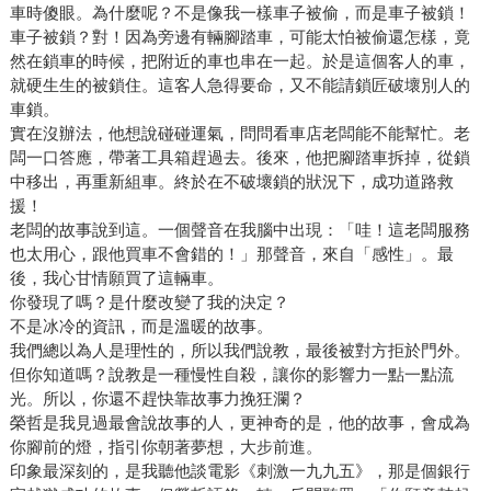
車時傻眼。為什麼呢？不是像我一樣車子被偷，而是車子被鎖！
車子被鎖？對！因為旁邊有輛腳踏車，可能太怕被偷還怎樣，竟
然在鎖車的時候，把附近的車也串在一起。於是這個客人的車，
就硬生生的被鎖住。這客人急得要命，又不能請鎖匠破壞別人的
車鎖。
實在沒辦法，他想說碰碰運氣，問問看車店老闆能不能幫忙。老
闆一口答應，帶著工具箱趕過去。後來，他把腳踏車拆掉，從鎖
中移出，再重新組車。終於在不破壞鎖的狀況下，成功道路救
援！
老闆的故事說到這。一個聲音在我腦中出現：「哇！這老闆服務
也太用心，跟他買車不會錯的！」那聲音，來自「感性」。最
後，我心甘情願買了這輛車。
你發現了嗎？是什麼改變了我的決定？
不是冰冷的資訊，而是溫暖的故事。
我們總以為人是理性的，所以我們說教，最後被對方拒於門外。
但你知道嗎？說教是一種慢性自殺，讓你的影響力一點一點流
光。所以，你還不趕快靠故事力挽狂瀾？
榮哲是我見過最會說故事的人，更神奇的是，他的故事，會成為
你腳前的燈，指引你朝著夢想，大步前進。
印象最深刻的，是我聽他談電影《刺激一九九五》，那是個銀行