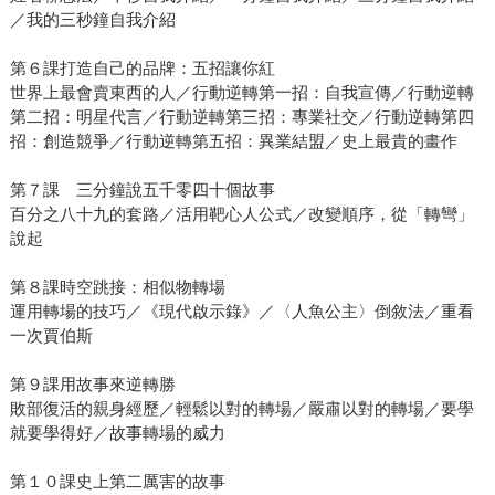
／我的三秒鐘自我介紹
第６課打造自己的品牌：五招讓你紅
世界上最會賣東西的人／行動逆轉第一招：自我宣傳／行動逆轉
第二招：明星代言／行動逆轉第三招：專業社交／行動逆轉第四
招：創造競爭／行動逆轉第五招：異業結盟／史上最貴的畫作
第７課 三分鐘說五千零四十個故事
百分之八十九的套路／活用靶心人公式／改變順序，從「轉彎」
說起
第８課時空跳接：相似物轉場
運用轉場的技巧／《現代啟示錄》／〈人魚公主〉倒敘法／重看
一次賈伯斯
第９課用故事來逆轉勝
敗部復活的親身經歷／輕鬆以對的轉場／嚴肅以對的轉場／要學
就要學得好／故事轉場的威力
第１０課史上第二厲害的故事