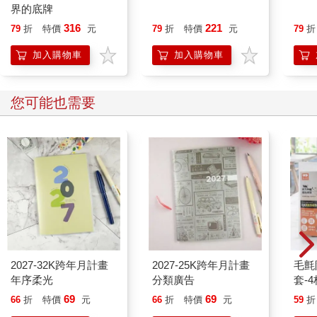
界的底牌
316
221
79
折
特價
元
79
折
特價
元
79
折
加入購物車
加入購物車
您可能也需要
2027-32K跨年月計畫
2027-25K跨年月計畫
毛氈
年序柔光
分類廣告
套-4
69
69
66
折
特價
元
66
折
特價
元
59
折