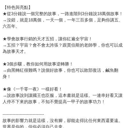
【特色與亮點】
★從3分鐘說一個完整的故事，一路進階到3分鐘說18萬個故事！
→沒錯，就是18萬個，一天一個，一年三百多個，足夠你講五、
六百年。
★學會故事行銷的天才五招，讓你紅遍全宇宙！
→五招？宇宙？會不會太誇張？跟賈伯斯的老師學，你也可以成
為故事天才。
★3個步驟，教你如何用故事逆轉勝！
→由黑轉紅很難嗎？說個好故事，你也可以敗部復活，鹹魚翻
身！
★像《一千零一夜》一樣好看！
→說故事說到讓國王也臣服，這本書就是這樣。一連串好看又讓
人停不下來的故事，不知不覺提高一甲子的故事功力！
-----------------------------
故事的影響力就是這樣，沒有腳，卻能走得比任何東西還要遠。
世界是你的，但你必須自己去拿。