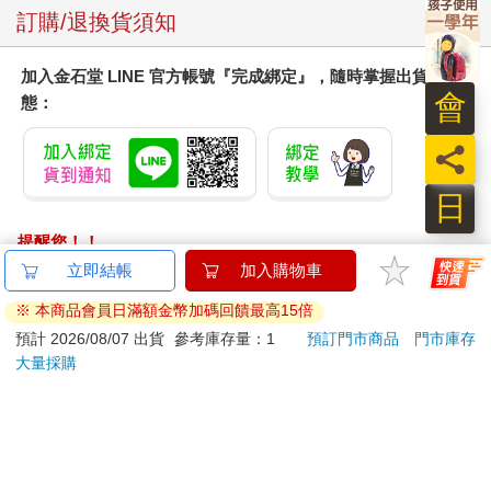
訂購/退換貨須知
加入金石堂 LINE 官方帳號『完成綁定』，隨時掌握出貨動
會
態：
員
日
提醒您！！
金石堂及銀行均不會請您操作ATM! 如接獲電話要求您前往
立即結帳
加入購物車
ATM提款機，請不要聽從指示，以免受騙上當！
※ 本商品會員日滿額金幣加碼回饋最高15倍
退換貨須知：
預計 2026/08/07 出貨
參考庫存量：1
預訂門市商品
門市庫存
大量採購
**提醒您，鑑賞期不等於試用期，退回商品須為全新狀態**
依據「消費者保護法」第19條及行政院消費者保護處公告之
「通訊交易解除權合理例外情事適用準則」，以下商品購買
後，除商品本身有瑕疵外，將不提供7天的猶豫期：
易於腐敗、保存期限較短或解約時即將逾期。（如：生