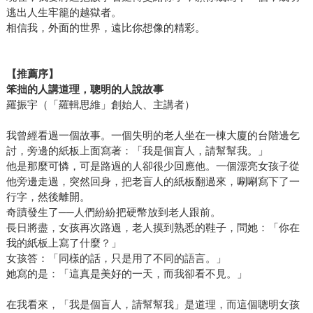
逃出人生牢籠的越獄者。
相信我，外面的世界，遠比你想像的精彩。
【推薦序】
笨拙的人講道理，聰明的人說故事
羅振宇（「羅輯思維」創始人、主講者）
我曾經看過一個故事。一個失明的老人坐在一棟大廈的台階邊乞
討，旁邊的紙板上面寫著：「我是個盲人，請幫幫我。」
他是那麼可憐，可是路過的人卻很少回應他。一個漂亮女孩子從
他旁邊走過，突然回身，把老盲人的紙板翻過來，唰唰寫下了一
行字，然後離開。
奇蹟發生了──人們紛紛把硬幣放到老人跟前。
長日將盡，女孩再次路過，老人摸到熟悉的鞋子，問她：「你在
我的紙板上寫了什麼？」
女孩答：「同樣的話，只是用了不同的語言。」
她寫的是：「這真是美好的一天，而我卻看不見。」
在我看來，「我是個盲人，請幫幫我」是道理，而這個聰明女孩