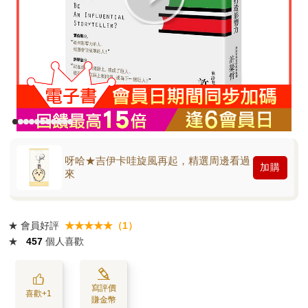
呀哈★吉伊卡哇旋風再起，精選周邊看過
加購
來
★
會員好評
★★★★★（1）
★
457
個人喜歡
寫評價
喜歡+1
賺金幣