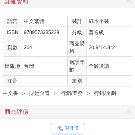
詳細資料
語言
中文繁體
裝訂
紙本平裝
ISBN
9789573285229
分級
普通級
商品規
頁數
264
20.9*14.8*2
格
適讀年
出版地
台灣
全齡適讀
齡
注音
級別
中文書
＞
財經企管
＞
行銷/業務
＞
行銷/企劃
商品評價
寫評價