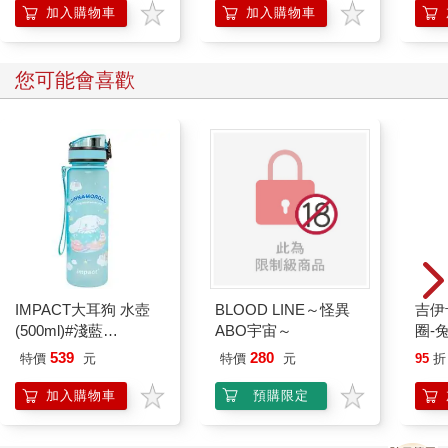
加入購物車
加入購物車
您可能會喜歡
IMPACT大耳狗 水壺
BLOOD LINE～怪異
吉伊卡哇 
(500ml)#淺藍
ABO宇宙～
圈-
IMCMB01LB
539
280
特價
元
特價
元
95
折
加入購物車
預購限定