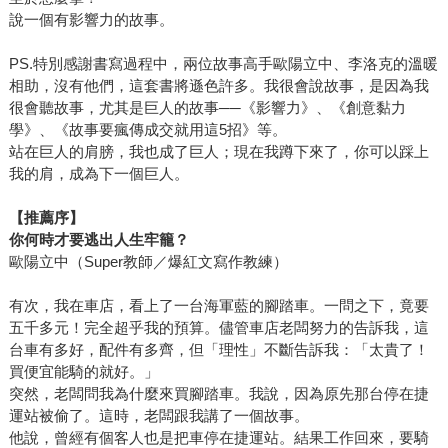
說一個有影響力的故事。
PS.特別感謝書寫過程中，兩位故事高手歐陽立中、李洛克的溫暖
相助，沒有他們，這套書將遜色許多。我很會說故事，是因為我
很會聽故事，尤其是巨人的故事──《影響力》、《創意黏力
學》、《故事要瘋傳成交就用這5招》等。
站在巨人的肩膀，我也成了巨人；現在我蹲下來了，你可以踩上
我的肩，成為下一個巨人。
【推薦序】
你何時才要逃出人生牢籠？
歐陽立中（Super教師／爆紅文寫作教練）
有次，我在車店，看上了一台海軍藍的腳踏車。一問之下，竟要
五千多元！完全超乎我的預算。儘管車店老闆努力的告訴我，這
台車有多好，配件有多齊，但「理性」不斷告訴我：「太貴了！
買便宜能騎的就好。」
突然，老闆問我為什麼來買腳踏車。我說，因為原先那台停在捷
運站被偷了。這時，老闆跟我講了一個故事。
他說，曾經有個客人也是把車停在捷運站。結果工作回來，要騎