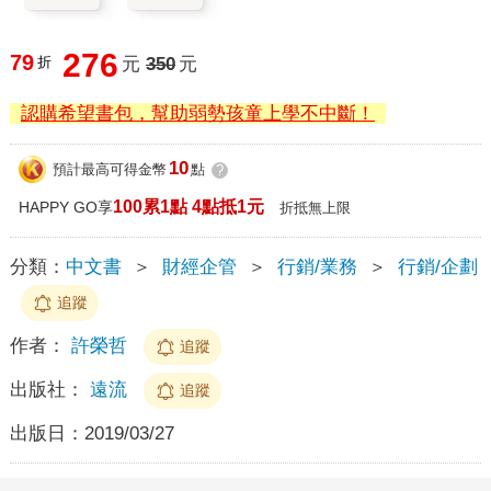
276
79
折
元
350
元
認購希望書包，幫助弱勢孩童上學不中斷！
10
預計最高可得金幣
點
?
100累1點 4點抵1元
HAPPY GO享
折抵無上限
分類：
中文書
＞
財經企管
＞
行銷/業務
＞
行銷/企劃
追蹤
作者：
許榮哲
追蹤
出版社：
遠流
追蹤
出版日：
2019/03/27