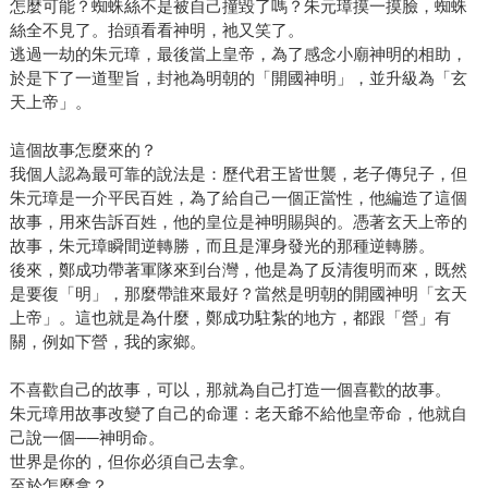
怎麼可能？蜘蛛絲不是被自己撞毀了嗎？朱元璋摸一摸臉，蜘蛛
絲全不見了。抬頭看看神明，祂又笑了。
逃過一劫的朱元璋，最後當上皇帝，為了感念小廟神明的相助，
於是下了一道聖旨，封祂為明朝的「開國神明」，並升級為「玄
天上帝」。
這個故事怎麼來的？
我個人認為最可靠的說法是：歷代君王皆世襲，老子傳兒子，但
朱元璋是一介平民百姓，為了給自己一個正當性，他編造了這個
故事，用來告訴百姓，他的皇位是神明賜與的。憑著玄天上帝的
故事，朱元璋瞬間逆轉勝，而且是渾身發光的那種逆轉勝。
後來，鄭成功帶著軍隊來到台灣，他是為了反清復明而來，既然
是要復「明」，那麼帶誰來最好？當然是明朝的開國神明「玄天
上帝」。這也就是為什麼，鄭成功駐紮的地方，都跟「營」有
關，例如下營，我的家鄉。
不喜歡自己的故事，可以，那就為自己打造一個喜歡的故事。
朱元璋用故事改變了自己的命運：老天爺不給他皇帝命，他就自
己說一個──神明命。
世界是你的，但你必須自己去拿。
至於怎麼拿？