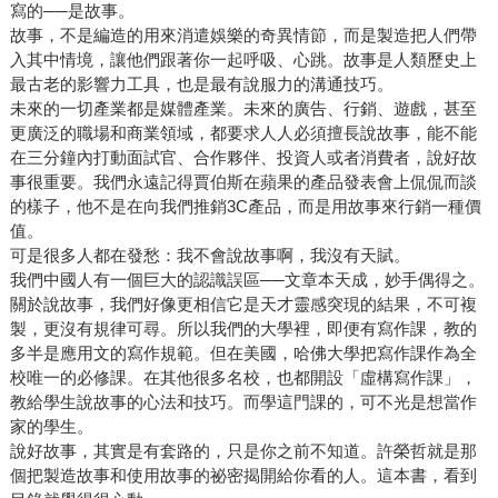
寫的──是故事。
故事，不是編造的用來消遣娛樂的奇異情節，而是製造把人們帶
入其中情境，讓他們跟著你一起呼吸、心跳。故事是人類歷史上
最古老的影響力工具，也是最有說服力的溝通技巧。
未來的一切產業都是媒體產業。未來的廣告、行銷、遊戲，甚至
更廣泛的職場和商業領域，都要求人人必須擅長說故事，能不能
在三分鐘內打動面試官、合作夥伴、投資人或者消費者，說好故
事很重要。我們永遠記得賈伯斯在蘋果的產品發表會上侃侃而談
的樣子，他不是在向我們推銷3C產品，而是用故事來行銷一種價
值。
可是很多人都在發愁：我不會說故事啊，我沒有天賦。
我們中國人有一個巨大的認識誤區──文章本天成，妙手偶得之。
關於說故事，我們好像更相信它是天才靈感突現的結果，不可複
製，更沒有規律可尋。所以我們的大學裡，即便有寫作課，教的
多半是應用文的寫作規範。但在美國，哈佛大學把寫作課作為全
校唯一的必修課。在其他很多名校，也都開設「虛構寫作課」，
教給學生說故事的心法和技巧。而學這門課的，可不光是想當作
家的學生。
說好故事，其實是有套路的，只是你之前不知道。許榮哲就是那
個把製造故事和使用故事的祕密揭開給你看的人。這本書，看到