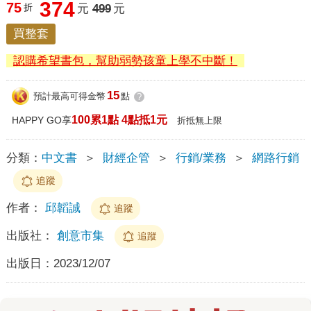
374
75
折
元
499
元
買整套
認購希望書包，幫助弱勢孩童上學不中斷！
15
預計最高可得金幣
點
?
100累1點 4點抵1元
HAPPY GO享
折抵無上限
分類：
中文書
＞
財經企管
＞
行銷/業務
＞
網路行銷
追蹤
作者：
邱韜誠
追蹤
出版社：
創意市集
追蹤
出版日：
2023/12/07