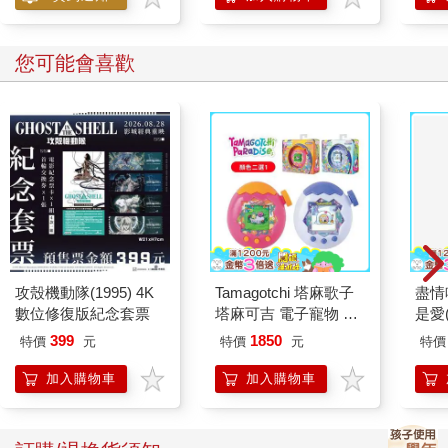
您可能會喜歡
攻殼機動隊(1995) 4K
Tamagotchi 塔麻歌子
盡情
數位修復版紀念套票
塔麻可吉 電子寵物 樂
是愛
園系列（熱帶橙果／極
399
1850
特價
元
特價
元
特價
地冰雪）
加入購物車
加入購物車