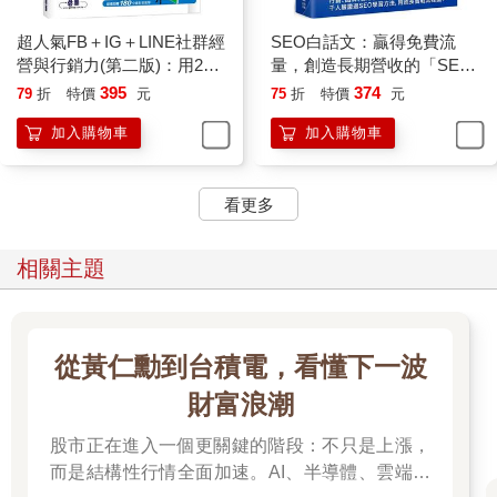
超人氣FB＋IG＋LINE社群經
SEO白話文：贏得免費流
營與行銷力(第二版)：用235
量，創造長期營收的「SEO
招快速聚粉，飆升流量變業
行銷指南」
395
374
79
折
特價
元
75
折
特價
元
績！(附Threads、ChatGPT
加入購物車
加入購物車
行銷影音)
看更多
相關主題
從黃仁勳到台積電，看懂下一波
財富浪潮
股市正在進入一個更關鍵的階段：不只是上漲，
而是結構性行情全面加速。AI、半導體、雲端運