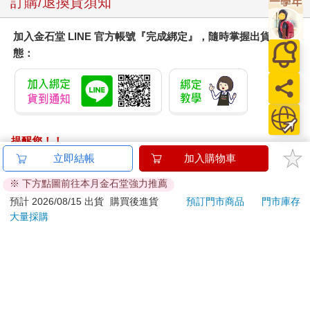
訂購/退換貨須知
加入金石堂 LINE 官方帳號『完成綁定』，隨時掌握出貨動
態：
提醒您！！
金石堂及銀行均不會請您操作ATM! 如接獲電話要求您前往
立即結帳
加入購物車
ATM提款機，請不要聽從指示，以免受騙上當！
※ 下方點圖前往本月金石堂強力推薦
退換貨須知：
預計 2026/08/15 出貨
購買後進貨
預訂門市商品
門市庫存
大量採購
**提醒您，鑑賞期不等於試用期，退回商品須為全新狀態**
依據「消費者保護法」第19條及行政院消費者保護處公告之
「通訊交易解除權合理例外情事適用準則」，以下商品購買
後，除商品本身有瑕疵外，將不提供7天的猶豫期：
易於腐敗、保存期限較短或解約時即將逾期。（如：生
鮮食品）