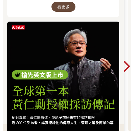
算與高階製造，正成為資金長期追逐的主軸，推
看更多
動全球科技基礎建設持續升級。尤其台灣憑藉晶
片製造與AI供應鏈核心地位，正站在這波成長浪
潮的關鍵樞紐上。而在這場浪潮中，有一個名字
你不得不認識：黃仁勳（NVIDIA），他正在定義
AI算力時代的規則，而台積電則是全球晶片製造
的核心引擎。從AI晶片、資料中心到記憶體與伺
服器，整條產業鏈正在被重新定價，帶動企業獲
利與出口預期同步上修。這不只是股市行情，而
是一次世界趨勢的重組：AI正在重寫產業分工，
也正在改變資本流向與全球經濟結構。