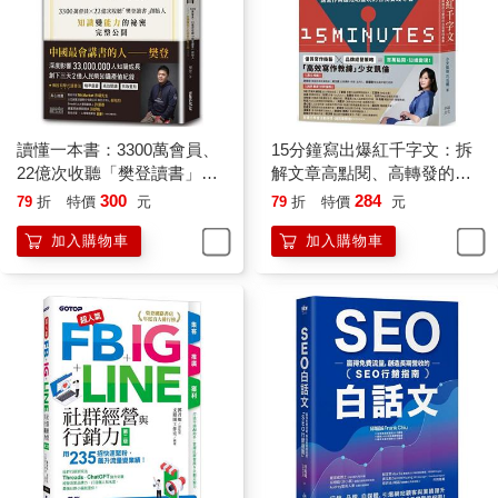
讀懂一本書：3300萬會員、
15分鐘寫出爆紅千字文：拆
22億次收聽「樊登讀書」創
解文章高點閱、高轉發的吸
始人知識變能力的祕密完整
睛原理，讓寫作興趣成功變
300
284
79
折
特價
元
79
折
特價
元
公開
現的自我實踐專書
加入購物車
加入購物車