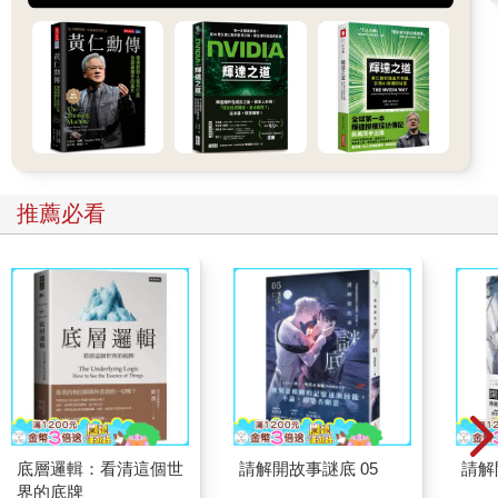
推薦必看
底層邏輯：看清這個世
請解開故事謎底 05
請解
界的底牌