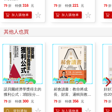
316
221
79
折
特價
元
79
折
特價
元
79
折
加入購物車
加入購物車
其他人也買
諾貝爾經濟學獎得主的
郝會讀書：教你將成
好好
獲利公式：3階段分配
長、財富、邏輯與教養
你2
法，讓投資風險更低，
的經典智慧，轉化成人
功與
300
356
79
折
特價
元
79
折
特價
元
79
折
報酬更高，提早過上財
生可用的觀點
務自由的人生
貨到通知
加入購物車