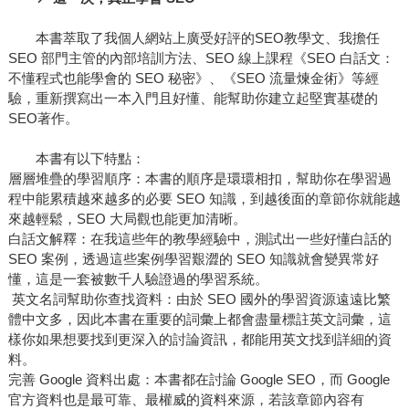
本書萃取了我個人網站上廣受好評的SEO教學文、我擔任
SEO 部門主管的內部培訓方法、SEO 線上課程《SEO 白話文：
不懂程式也能學會的 SEO 秘密》、《SEO 流量煉金術》等經
驗，重新撰寫出一本入門且好懂、能幫助你建立起堅實基礎的
SEO著作。
本書有以下特點：
層層堆疊的學習順序：本書的順序是環環相扣，幫助你在學習過
程中能累積越來越多的必要 SEO 知識，到越後面的章節你就能越
來越輕鬆，SEO 大局觀也能更加清晰。
白話文解釋：在我這些年的教學經驗中，測試出一些好懂白話的
SEO 案例，透過這些案例學習艱澀的 SEO 知識就會變異常好
懂，這是一套被數千人驗證過的學習系統。
英文名詞幫助你查找資料：由於 SEO 國外的學習資源遠遠比繁
體中文多，因此本書在重要的詞彙上都會盡量標註英文詞彙，這
樣你如果想要找到更深入的討論資訊，都能用英文找到詳細的資
料。
完善 Google 資料出處：本書都在討論 Google SEO，而 Google
官方資料也是最可靠、最權威的資料來源，若該章節內容有