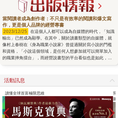
當閱讀者成為創作者：不只是有效率的閱讀和爆文寫
作，更是個人品牌的經營專書
2023/12/25
在這個人人都可以成為自媒體的時代，「知識
輸出」已然成為顯學。在其中，關於讀書類型的自媒體，就
像村上春樹在《身為職業小說家》曾提過關於寫小說的門檻
和資格，「小說這個領域，是任何人想參加就可以簡單加入
的職業摔角擂台」，而經營說書型的平台看似也是如此，只
要願意輸入（閱讀）後花時間輸出（分享書評、書介和心得
等等），很容易就能從讀者的身分轉換成創作者。 看起來不
難，實際上則不然；開始創作後，有幾個必然會遇到的卡關
活動訊息
點。 同質性：同一本熱門書，好幾個平台都已經介紹過了，
如何做出差異。 生產力：閱讀速度太慢、特別是知識型的書
限思維
飛吧，鴻！：母親、我
籍，影響平台更新。 新媒介：從平面轉到影音時，其中的轉
新系列作）
換不知如何拿捏處理。 《讀書變現的創作法則》的作者弘
丹，最初也是一位讀者，這些都是她在經營自媒體時的曾發
生的歷程；而她主辦的閱讀寫作營，讓不少參加的學員都成