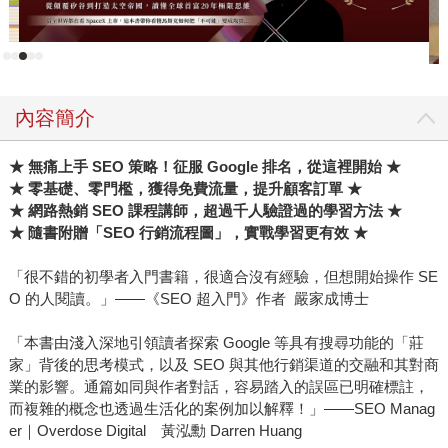
功地複製她的經驗，達到讀書變現。 在書中，不只有如何閱
讀一本書的多種讀書方式，還有吸睛文章的寫作技巧，更有
當前短影音和直播當道的世代、最需要的「文字轉影像」技
能，最後更進一步提出了社群經營的完整規劃，也就是閱讀
內容簡介
和寫作相關的課程設計，讓流量確實變現。 從單純的閱讀者
投身創作，再從創作者成為一位經營者──《讀書變現的創作
★ 無痛上手 SEO 策略！征服 Google 排名，從這裡開始 ★
法則》是一本知識量爆棚、技能值點滿的實用書，同時也是
★ 零基礎、零門檻，獲得免費流量，提升顧客訂單 ★
一本改變人生、打造善循環的勵志故事。如同弘丹在序文中
★ 網路熱銷 SEO 課程講師，超過千人驗證過的學習方法 ★
所說，讀書原本是一項副業，她透過這項副業不僅變現獲
★ 隨書附贈「SEO 行銷流程圖」，實戰學習更有效 ★
利，還影響了許多人開始閱讀寫作，而這些人又帶著身邊的
家人朋友一起閱讀，讓讀書不僅是副業，更成為「富業」和
「很不錯的初學者入門書籍，很適合沒有經驗，但想開始操作 SE
「福業」。
O 的人閱讀。」——《SEO 超入門》作者 嚴家成博士
「本書由淺入深地引領讀者探索 Google 等具有搜尋功能的「莊
家」背後的思考模式，以及 SEO 與其他行銷渠道的交融和其對商
業的影響。通篇如同與作者對話，容易踏入的誤區已明確標註，
而複雜的概念也透過生活化的案例加以解釋！」——SEO Manag
er｜Overdose Digital 黃泓勳 Darren Huang