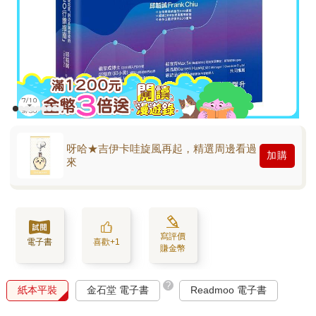
呀哈★吉伊卡哇旋風再起，精選周邊看過
加購
來
寫評價
電子書
喜歡+1
賺金幣
?
紙本平裝
金石堂 電子書
Readmoo 電子書