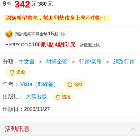
342
9
折
元
380
元
認購希望書包，幫助弱勢孩童上學不中斷！
15
預計最高可得金幣
點
?
100累1點 4點抵1元
HAPPY GO享
折抵無上限
分類：
中文書
＞
財經企管
＞
行銷/業務
＞
網路行銷
追蹤
作者：
Vista（鄭緯筌）
追蹤
出版社：
大寫出版
追蹤
出版日：
2023/11/27
活動訊息