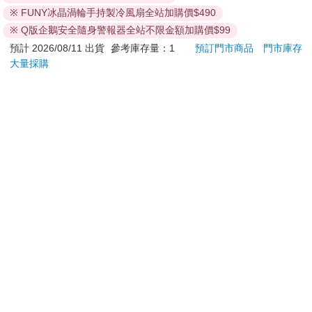
※ FUNY冰晶渦輪手持製冷風扇全站加購價$490
日）。
辦理退換貨時，商品（組合商品恕無法接受單獨退貨）必須
※ Q版企鵝安全隨身警報器全站不限金額加購價$99
是您收到商品時的原始狀態（包含商品本體、配件、贈品、
預計 2026/08/11 出貨
參考庫存量：1
預訂門市商品
門市庫存
保證書、所有附隨資料文件及原廠內外包裝…等），請勿直
大量採購
接使用原廠包裝寄送，或於原廠包裝上黏貼紙張或書寫文
字。
退回商品若無法回復原狀，將請您負擔回復原狀所需費用，
嚴重時將影響您的退貨權益。