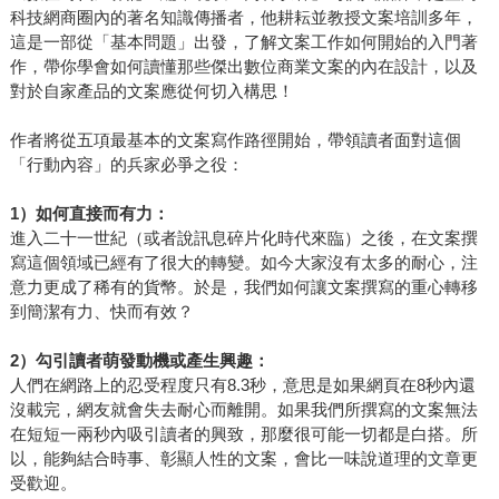
科技網商圈內的著名知識傳播者，他耕耘並教授文案培訓多年，
這是一部從「基本問題」出發，了解文案工作如何開始的入門著
作，帶你學會如何讀懂那些傑出數位商業文案的內在設計，以及
對於自家產品的文案應從何切入構思！
作者將從五項最基本的文案寫作路徑開始，帶領讀者面對這個
「行動內容」的兵家必爭之役：
1
）如何直接而有力：
進入二十一世紀（或者說訊息碎片化時代來臨）之後，在文案撰
寫這個領域已經有了很大的轉變。如今大家沒有太多的耐心，注
意力更成了稀有的貨幣。於是，我們如何讓文案撰寫的重心轉移
到簡潔有力、快而有效？
2
）勾引讀者萌發動機或產生興趣：
人們在網路上的忍受程度只有8.3秒，意思是如果網頁在8秒內還
沒載完，網友就會失去耐心而離開。如果我們所撰寫的文案無法
在短短一兩秒內吸引讀者的興致，那麼很可能一切都是白搭。所
以，能夠結合時事、彰顯人性的文案，會比一味說道理的文章更
受歡迎。