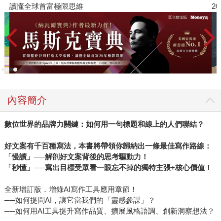
讀懂全球首富極限思維
2
內容簡介
數位世界的品牌力關鍵：如何用一句標題和線上的人們聯結？
好文案有千百種寫法，本書將帶領你歸納出一條最佳寫作路線：
「慢讀」──解剖好文案背後的思考驅動力！
「秒懂」──寫出目標受眾看一眼忘不掉的獨特主張+核心價值！
全新增訂版．增錄AI寫作工具應用章節！
──如何提問AI，讓它當我們的「靈感參謀」？
──如何用AI工具提升寫作品質、擴展風格語調、創新洞察想法？