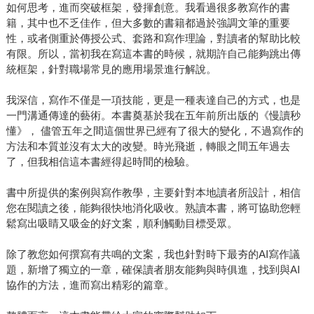
如何思考，進而突破框架，發揮創意。我看過很多教寫作的書
籍，其中也不乏佳作，但大多數的書籍都過於強調文筆的重要
性，或者側重於傳授公式、套路和寫作理論，對讀者的幫助比較
有限。所以，當初我在寫這本書的時候，就期許自己能夠跳出傳
統框架，針對職場常見的應用場景進行解說。
我深信，寫作不僅是一項技能，更是一種表達自己的方式，也是
一門溝通傳達的藝術。本書奠基於我在五年前所出版的《慢讀秒
懂》， 儘管五年之間這個世界已經有了很大的變化，不過寫作的
方法和本質並沒有太大的改變。時光飛逝，轉眼之間五年過去
了，但我相信這本書經得起時間的檢驗。
書中所提供的案例與寫作教學，主要針對本地讀者所設計，相信
您在閱讀之後，能夠很快地消化吸收。熟讀本書，將可協助您輕
鬆寫出吸睛又吸金的好文案，順利觸動目標受眾。
除了教您如何撰寫有共鳴的文案，我也針對時下最夯的AI寫作議
題，新增了獨立的一章，確保讀者朋友能夠與時俱進，找到與AI
協作的方法，進而寫出精彩的篇章。