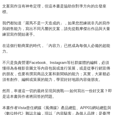
文案寫作沒有神奇定理，但這本書是協助你對準方向的出發座
標。
我們都知道「羅馬不是一天造成的」，如果您想練就非凡的寫作
與銷售能力，寫出不同凡響的文案，請先從觀摩傑出作品與大量
練習寫作開始著手。
在這個行動商業的時代，「內容力」已然成為每個人必備的超能
力。
不只是負責營運Facebook、Instagram等社群媒體的編輯，必須
懂得為各種影音圖文等內容包裝或進行策展，或是從事行銷宣傳
的朋友，也要有撰寫商品文案和新聞稿的能力；其實，大家都必
須有創作、編輯或策展的能力，學習好好地跟內容做朋友。
然而，串連這一切的最終呈現與挑戰──如何寫出一份好文案？即
是這本書與作者將回答的問題。
本書作者Vista曾任網媒《風傳媒》產品總監、APP01網站總監與
《數位時代》雜誌主編，現以「內容駭客」為個人品牌；是臺灣