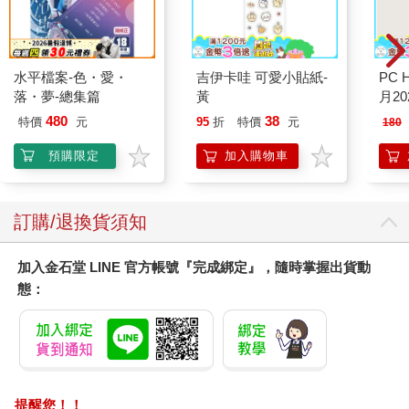
水平檔案-色・愛・
吉伊卡哇 可愛小貼紙-
PC 
落・夢-總集篇
黃
月20
480
38
特價
元
95
折
特價
元
180
預購限定
加入購物車
訂購/退換貨須知
加入金石堂 LINE 官方帳號『完成綁定』，隨時掌握出貨動
態：
提醒您！！