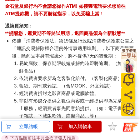
金石堂及銀行均不會請您操作ATM! 如接獲電話要求您前往
ATM提款機，請不要聽從指示，以免受騙上當！
退換貨須知：
**提醒您，鑑賞期不等於試用期，退回商品須為全新狀態**
依據「消費者保護法」第19條及行政院消費者保護處公告之
「通訊交易解除權合理例外情事適用準則」，以下商品購買
後，除商品本身有瑕疵外，將不提供7天的猶豫期：
易於腐敗、保存期限較短或解約時即將逾期。（如：生
鮮食品）
依消費者要求所為之客製化給付。（客製化商品）
報紙、期刊或雜誌。（含MOOK、外文雜誌）
經消費者拆封之影音商品或電腦軟體。
非以有形媒介提供之數位內容或一經提供即為完成之線
上服務，經消費者事先同意始提供。（如：電子書、電
子雜誌、下載版軟體、虛擬商品…等）
已拆封之個人衛生用品。（如：內衣褲、刮鬍刀、除毛
立即結帳
加入購物車
刀…等）
※ 下方點圖前往本月金石堂強力推薦
若非上列種類商品，均享有到貨7天的猶豫期（含例假