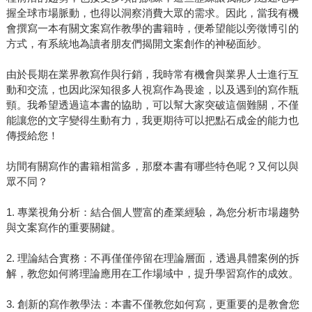
握全球市場脈動，也得以洞察消費大眾的需求。因此，當我有機
會撰寫一本有關文案寫作教學的書籍時，便希望能以旁徵博引的
方式，有系統地為讀者朋友們揭開文案創作的神秘面紗。
由於長期在業界教寫作與行銷，我時常有機會與業界人士進行互
動和交流，也因此深知很多人視寫作為畏途，以及遇到的寫作瓶
頸。我希望透過這本書的協助，可以幫大家突破這個難關，不僅
能讓您的文字變得生動有力，我更期待可以把點石成金的能力也
傳授給您！
坊間有關寫作的書籍相當多，那麼本書有哪些特色呢？又何以與
眾不同？
1. 專業視角分析：結合個人豐富的產業經驗，為您分析市場趨勢
與文案寫作的重要關鍵。
2. 理論結合實務：不再僅僅停留在理論層面，透過具體案例的拆
解，教您如何將理論應用在工作場域中，提升學習寫作的成效。
3. 創新的寫作教學法：本書不僅教您如何寫，更重要的是教會您