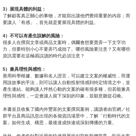
3
）展現具體的利益：
了解顧客真正關心的事物，才能寫出讓他們覺得重要的內容；而
要讓人「有感」，首先就是要展現具體的利益。
4
）不可以有產生誤解的風險：
很多人在撰寫文章或商品文案時，偶爾會想要賣弄一下文字功
力，但要特別小心不要弄巧成拙了。哪些風險要注意？又有哪些
資訊需要在這極易誤讀的時代必須注意？
5
）兼具理性與感性：
善用科學根據、數據和名人證言，可以建立文案的權威性，而運
用說故事的手法，則可以讓人自動投射情感到特定情境之中，並
產生連結。能夠讓人怦然心動的文案的確有很多種，但若能兼具
理性與感性，一定會讓人留下深刻的印象，並願意聽從召喚。
本書並且收集了國內外豐富的文案撰寫案例，讓讀者由官網／社
群平台及商品訊息出現的各個資訊場景中，了解「行動時代的文
案」如何生成、構思，最後達成快速或深刻傳播的力量。
此外，作者也針對近兩年快速發展的AI寫作新增篇章，告訴大家