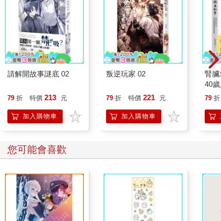
請解開故事謎底 02
叛逆玩家 02
腎臟
40
就告
213
221
79
折
特價
元
79
折
特價
元
79
折
加入購物車
加入購物車
您可能會喜歡