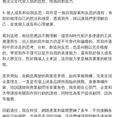
無法完全代替人類的思想、情感與創造力。
4. 個人成長和自我反思：寫作是一個自我探索和反思的過程，有
助於梳理自己的想法和感受。透過寫作，得以讓我們更理解自
己，促進個人成長和心理健康。
看到這裡，相信您應該不難理解：儘管AI時代有許多便捷的工具
應運而生，但人類的寫作能力仍是不可替代和偏廢的。而寫作過
程中所涉及的思考、分析、創造與反思，也是AI難以完全模擬
的。學習寫作不僅可以提升自我的表達能力，還有助於個人成長
和人際交往。對於職場人士來說，這些能力更是極其重要的軟技
能。
眾所周知，在瞬息萬變的商業世界裡，如何掌握商機，完美呈現
企業理念，一直是市場上諸多品牌所面臨的挑戰。身兼專欄作
家、培訓講師與商業顧問等多重角色，我長期在公部門、企業和
大學講授有關寫作與行銷的課程，同時也為客戶提供顧問、諮詢
等服務。
回顧過往，我在科技、網路產業和媒體歷練了多年，不但接觸各
種前沿的趨勢，也接受多項的訓練，這些歷練讓我能夠迅速地掌