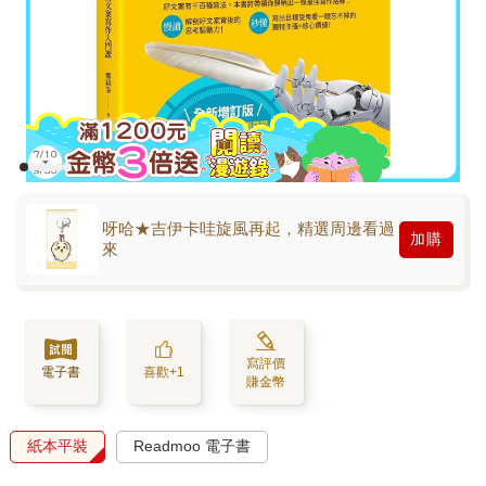
呀哈★吉伊卡哇旋風再起，精選周邊看過
加購
來
寫評價
電子書
喜歡+1
賺金幣
紙本平裝
Readmoo 電子書