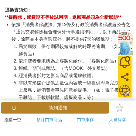
退換貨須知：
**提醒您，鑑賞期不等於試用期，退回商品須為全新狀態**
依據「消費者保護法」第19條及行政院消費者保護處公告之
「通訊交易解除權合理例外情事適用準則」，以下商品購買
後，除商品本身有瑕疵外，將不提供7天的猶豫期：
易於腐敗、保存期限較短或解約時即將逾期。（如：生
鮮食品）
依消費者要求所為之客製化給付。（客製化商品）
報紙、期刊或雜誌。（含MOOK、外文雜誌）
經消費者拆封之影音商品或電腦軟體。
非以有形媒介提供之數位內容或一經提供即為完成之線
上服務，經消費者事先同意始提供。（如：電子書、電
子雜誌、下載版軟體、虛擬商品…等）
已拆封之個人衛生用品。（如：內衣褲、刮鬍刀、除毛
貨到通知
刀…等）
若非上列種類商品，均享有到貨7天的猶豫期（含例假
搶購一空
預訂門市商品
門市庫存
大量採購
日）。
辦理退換貨時，商品（組合商品恕無法接受單獨退貨）必須