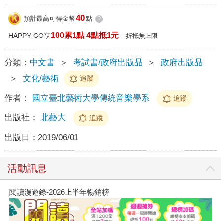
40
預計最高可得金幣
點
?
100累1點 4點抵1元
HAPPY GO享
折抵無上限
分類：
中文書
＞
考試書/政府出版品
＞
政府出版品
＞
文化/藝術
追蹤
作者：
國立臺北藝術大學傳統音樂學系
追蹤
出版社：
北藝大
追蹤
出版日：
2019/06/01
活動訊息
閱讀漫遊錄-2026上半年暢銷榜