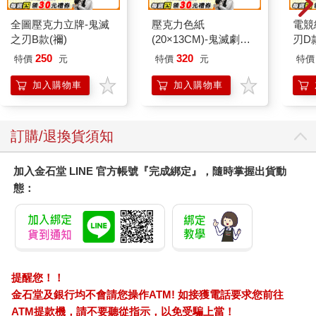
全圖壓克力立牌-鬼滅
壓克力色紙
電競
之刃B款(禰)
(20×13CM)-鬼滅劇場
刃D款
版A款(善逸)
250
320
特價
元
特價
元
特價
加入購物車
加入購物車
訂購/退換貨須知
加入金石堂 LINE 官方帳號『完成綁定』，隨時掌握出貨動
態：
提醒您！！
金石堂及銀行均不會請您操作ATM! 如接獲電話要求您前往
ATM提款機，請不要聽從指示，以免受騙上當！