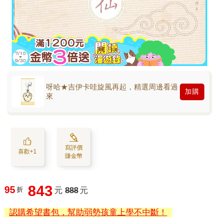
呀哈★吉伊卡哇旋風再起，精選周邊看過
加購
來
寫評價
喜歡+1
賺金幣
843
95
折
元
888
元
認購希望書包，幫助弱勢孩童上學不中斷！