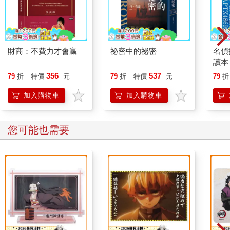
財商：不費力才會贏
祕密中的祕密
名偵
讀本
356
537
79
折
特價
元
79
折
特價
元
79
折
加入購物車
加入購物車
您可能也需要