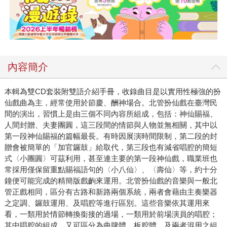
內容簡介
本輯為雙CD套裝附雙語介紹手冊，收錄曲目是以實用性極強的扮
仙戲曲為主，經常使用於節慶、酬神場合。北管扮仙戲在臺灣民
間的演出，習慣上是由三個不同內容所組成，包括：神仙賜福、
人間封贈、夫妻團圓，這三段間的情節與人物並無相關，其中以
第一段神仙賜福的篇幅最長。有時因展演時間限制，第二段的封
贈會被簡單的「加官鑼鼓」給取代，第三段也有減省唱腔的簡短
式〈小團圓〉可茲利用，甚至連主要的第一段神仙戲，職業班也
常採用僅保留重點賜福語句的〈小八仙〉、〈壽仙〉等，約十分
鐘便可能完成的精簡版戲齣來運用。北管扮仙戲的音樂與一般北
管正戲相同，區分有古路和新路兩個系統，兩者會藉由主奏樂器
之定調、鑼鼓運用、及唱腔等進行區別。這些音樂依其運用來
看，一類用於情節轉換銜接的過場，一類用於前場演員的唱腔；
其中唱腔的組成，又可區分為曲牌體、板腔體、及兩者混用之組