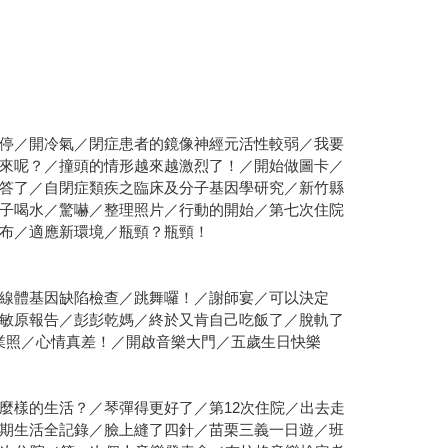
停／開冷氣／閉症患者的鏡像神經元活性較弱／我要
來呢？／撞頭的情形越來越激烈了！／開始做圖卡／
答了／自閉症類疾之臨床及分子基因學研究／新竹縣
子喝水／驚嚇／整理照片／行動的開始／第七次住院
布／適應新環境／瓶頸？瓶頸！
線體基因缺陷檢查／跳舞囉！／謝師宴／可以決定
敏原報告／彭彭乾媽／終於又肯自己吃飯了／脫軌了
業照／心情真差！／開啟音樂大門／五歲生日快樂
麼樣的生活？／琴彈得更好了／第12次住院／出去走
期生活全記錄／臉上縫了四針／苗栗三義一日遊／班