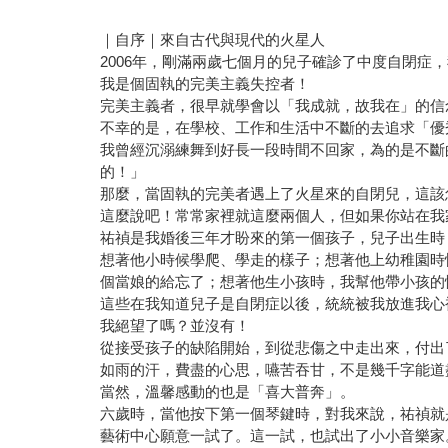
｜自序｜來自古代與現代的火星人
2006年，剛滿兩歲七個月的兒子確診了中度自閉
我是個固執的完美主義失控者！
完美主義者，很早就學會以「我成就，故我在」的信
不幸的是，在學校、工作和生活中不斷的去追求「優
我曾經沉溺練舞到好長一段時間不回家，為的是不斷
的！」
那麼，當固執的完美者遇上了火星來的自閉兒，這該
這麼說吧！常常家裡就這麼兩個人，但如果你站在我
祐禎是我婚後三年才盼來的第一個孩子，兒子出生時
想著他小時候學爬、學走的樣子；想著他上幼稚園時
個當娘的給忘了；想著他生小孩時，我幫他帶小孩的
這些在我知道兒子是自閉症以後，統統被我放進我心
我絕望了嗎？並沒有！
從接受孩子的缺陷開始，到從悲傷之中走出來，付出
如雨的汗，費盡的心思，嚥苦吞甘，不是幾千字能道
當然，溫馨感動的也是「喜大普奔」。
六歲時，當他按下第一個琴鍵時，對我來說，祐禎就
藝術中心願意一試了。這一試，也試出了小小音樂家