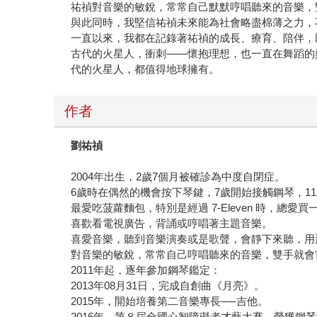
祐禎對音樂的敏銳，常常自己默默哼唱聽來的音樂，
與此同時，我堅信祐禎未來能為社會略盡棉薄之力，
一直以來，我都在記錄著祐禎的成長、療育、陪伴，
古代的火星人，衝刺——懷抱理想，也一直在舞蹈的
代的火星人，都值得地球擁有。
作者
劉祐禎
2004年出生，2歲7個月被確診為中度自閉症。
6歲時在偶然的機會按下琴鍵，7歲開始接觸鋼琴，1
最愛吃菠蘿麵包，特別是經過 7-Eleven 時，總愛
喜歡看電視廣告，背誦或哼唱著主題音樂。
喜愛音樂，聽到音樂演奏或是歌聲，會靜下來聽，用
對音樂的敏銳，常常自己哼唱聽來的音樂，雙手就會
2011年起，逐年參加鋼琴鑑定：
2013年08月31日，完成自創曲《月亮》。
2015年，開始培養第二音樂專長──吉他。
2016年，第８屆全國心智障礙者才藝大賽，榮獲鋼