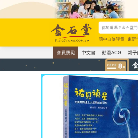
國中自修評量
東野
唯紅花綻放
奧德賽
會員獎勵
中文書
動漫ACG
親子