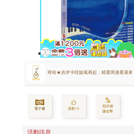
呀哈★吉伊卡哇旋風再起，精選周邊看過來
寫評價
電子書
喜歡+1
賺金幣
活動訊息