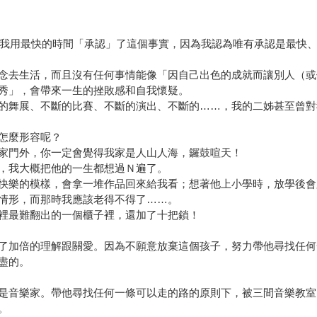
症，我用最快的時間「承認」了這個事實，因為我認為唯有承認是最快
念去生活，而且沒有任何事情能像「因自己出色的成就而讓別人（或
秀」，會帶來一生的挫敗感和自我懷疑。
的舞展、不斷的比賽、不斷的演出、不斷的……，我的二姊甚至曾對
怎麼形容呢？
家門外，你一定會覺得我家是人山人海，鑼鼓喧天！
，我大概把他的一生都想過Ｎ遍了。
快樂的模樣，會拿一堆作品回來給我看；想著他上小學時，放學後會
情形，而那時我應該老得不得了……。
裡最難翻出的一個櫃子裡，還加了十把鎖！
了加倍的理解跟關愛。因為不願意放棄這個孩子，努力帶他尋找任何
盡的。
是音樂家。帶他尋找任何一條可以走的路的原則下，被三間音樂教室
。