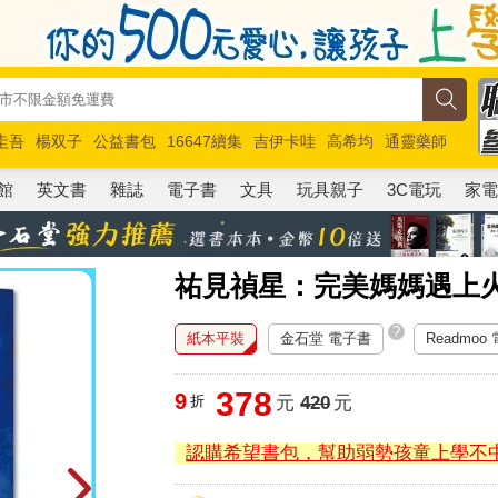
圭吾
楊双子
公益書包
16647續集
吉伊卡哇
高希均
通靈藥師
路邊攤新作
馬斯克
玩具總動員5
超慢跑
館
英文書
雜誌
電子書
文具
玩具親子
3C電玩
家
祐見禎星：完美媽媽遇上
?
紙本平裝
金石堂 電子書
Readmoo
378
9
折
元
420
元
認購希望書包，幫助弱勢孩童上學不