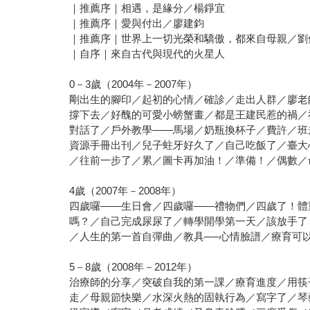
｜推薦序｜相遇，是緣分／楊錚宜
｜推薦序｜愛與付出／廖建鈞
｜推薦序｜世界上一切光榮和驕傲，都來自母親／劉
｜自序｜來自古代與現代的火星人
0－3歲（2004年－2007年）
剛出生的腳印／起初的心情／確診／走出人群／廖老
撐下去／好醜的可愛小螃蟹畫／都是王建民惹的禍／
對話了／戶外教學——馬場／奶瓶換杯子／費許／班
資源手冊出刊／兒子蛀牙好久了／自己吃飯了／臺大
／往前一步了／累／圖卡再加油！／準備！／偶數／
4歲（2007年－2008年）
四歲囉——生日會／四歲囉——禮物們／四歲了！體
嗎？／自己完成尿尿了／轉學開學第一天／該放手了
／人生的第一首自彈曲／教具──心情臉譜／療育可
5－8歲（2008年－2012年）
治療師的分享／突破自我的第一課／療育進度／用筷
走／母親節快樂／水深火熱的固執行為／寫字了／琴