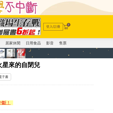
0
登入/註冊
電
居家休閒
日用食品
影音
售票
火星來的自閉兒
 電子書
中斷！