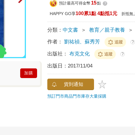
15
預計最高可得金幣
點
?
100累1點 4點抵1元
HAPPY GO享
折抵無
分類：
中文書
＞
教育／親子教養
＞
作者：
劉祐禎、蘇秀芳
追蹤
?
出版社：
布克文化
追蹤
?
出版日：
2017/11/04
加購
貨到通知
預訂門市商品
門市庫存
大量採購