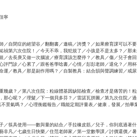
佳寧
師／自閉症的絕望谷／翻翻書／邀稿／誇獎？／如果療育課可以不要
祐禎第六次住院！／今天不乖，我犯規了／小孩是不是太多？／那未
規／去長庚又做一次腦波／療育課該怎麼停？／教具／傷／兒子會回
心評門診／心累了／跟爸爸學唸書／心情／彭彭老師／退化？／用杯
命運／教具／那是副作用嗎？／自製教具：結合韻與聲調練習／戒尿
重幾歲？／第八次住院：粒線體基因缺陷檢查／檢查才是痛苦的！粒
，那心呢？／理髮／下一個貝多芬？／雷諾瓦拼圖／第九次住院／過
以不景氣嗎？／心理衡鑑報告／職能定期評量表／健康，發展／拍畢
子／筷具使用——數與量的結合／手拉橡皮筋／兒子，你到底過著什
藝非凡／七歲生日快樂／住范老師家／第一堂數學課／討價還價／暑