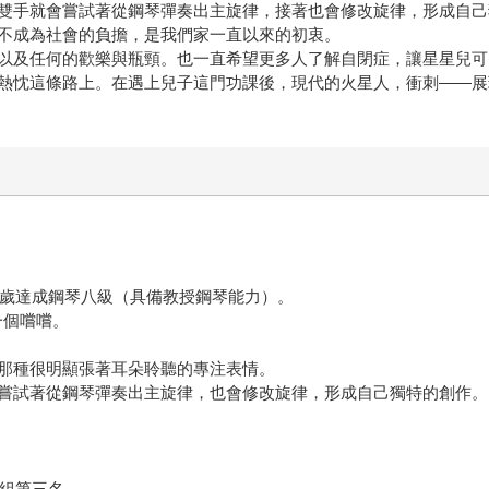
雙手就會嘗試著從鋼琴彈奏出主旋律，接著也會修改旋律，形成自己
不成為社會的負擔，是我們家一直以來的初衷。
以及任何的歡樂與瓶頸。也一直希望更多人了解自閉症，讓星星兒可
熱忱這條路上。在遇上兒子這門功課後，現代的火星人，衝刺——展
1歲達成鋼琴八級（具備教授鋼琴能力）。
買一個嚐嚐。
那種很明顯張著耳朵聆聽的專注表情。
嘗試著從鋼琴彈奏出主旋律，也會修改旋律，形成自己獨特的創作。
琴組第三名。