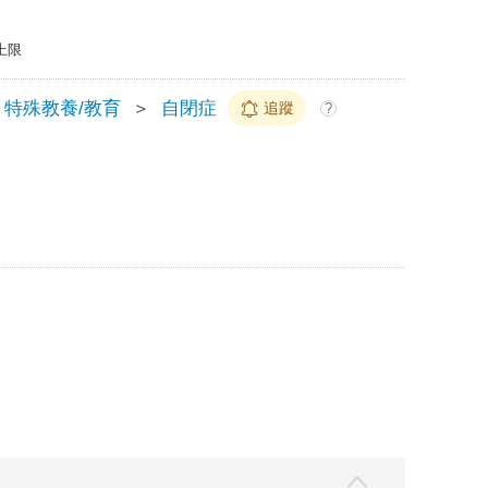
上限
特殊教養/教育
＞
自閉症
追蹤
?