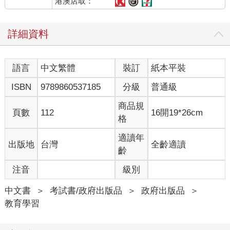
港澳店取：
詳細資料
語言
中文繁體
裝訂
紙本平裝
ISBN
9789860537185
分級
普通級
商品規
頁數
112
16開19*26cm
格
適讀年
出版地
台灣
全齡適讀
齡
注音
級別
中文書
＞
考試書/政府出版品
＞
政府出版品
＞
教育學習