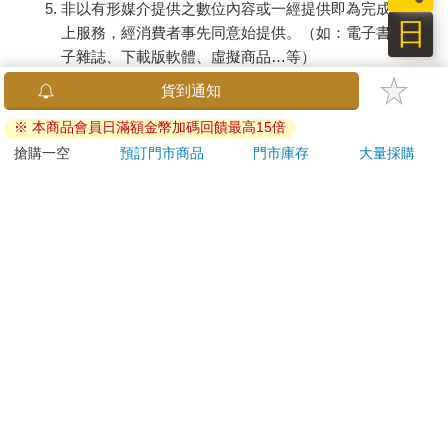
非以有形媒介提供之數位內容或一經提供即為完成之線
日
上服務，經消費者事先同意始提供。（如：電子書、電
子雜誌、下載版軟體、虛擬商品…等）
已拆封之個人衛生用品。（如：內衣褲、刮鬍刀、除毛
刀…等）
若非上列種類商品，均享有到貨7天的猶豫期（含例假
日）。
辦理退換貨時，商品（組合商品恕無法接受單獨退貨）必須
是您收到商品時的原始狀態（包含商品本體、配件、贈品、
保證書、所有附隨資料文件及原廠內外包裝…等），請勿直
接使用原廠包裝寄送，或於原廠包裝上黏貼紙張或書寫文
字。
退回商品若無法回復原狀，將請您負擔回復原狀所需費用，
嚴重時將影響您的退貨權益。