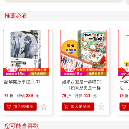
推薦必看
請解開故事謎底 01
如果西遊是一群喵(1)
一本
：《如果歷史是一群
症：
喵》作者最新力作，附
開大
229
411
79
折
特價
元
79
折
特價
元
79
折
【首卷特典】拉頁
人也
的3
加入購物車
加入購物車
您可能會喜歡