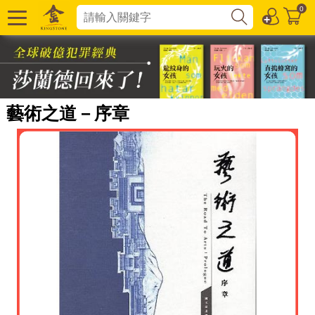
0
藝術之道－序章