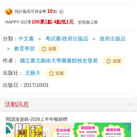
10
預計最高可得金幣
點
?
100累1點 4點抵1元
HAPPY GO享
折抵無上限
分類：
中文書
＞
考試書/政府出版品
＞
政府出版品
＞
教育學習
追蹤
作者：
國立臺北藝術大學圖書館校史發展
追蹤
出版社：
北藝大
追蹤
出版日：
2017/10/01
活動訊息
閱讀漫遊錄-2026上半年暢銷榜