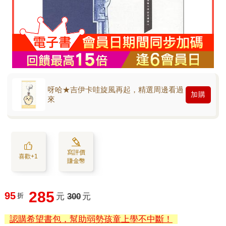
呀哈★吉伊卡哇旋風再起，精選周邊看過
加購
來
寫評價
喜歡+1
賺金幣
285
95
折
元
300
元
認購希望書包，幫助弱勢孩童上學不中斷！