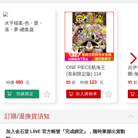
水平檔案-色・愛・
落・夢-總集篇
ONE PIECE航海王
吉伊卡哇 
(首刷限定版) 114
圈-
480
123
特價
元
85
折
特價
元
95
折
預購限定
加入購物車
訂購/退換貨須知
加入金石堂 LINE 官方帳號『完成綁定』，隨時掌握出貨動