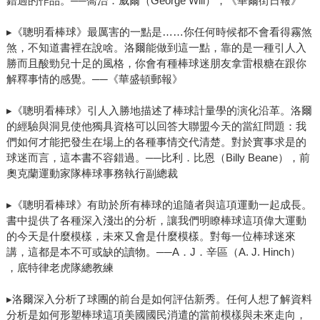
錯過的作品。──喬治．威爾（George Will），《華爾街日報》
革命營運長 鄭凱駿 台灣棒球進階數據平台「野球革命」共
同創辦人。原本只是個愛看數據的棒球迷，後來不小心把興
▸《聰明看棒球》最厲害的一點是……你任何時候都不會看得霧煞
趣變成了工作，甚至變成創業題目進了職業棒球業界。長期
煞，不知道書裡在說啥。洛爾能做到這一點，靠的是一種引人入
關注棒球數據、運動科技與現代棒球發展，希望讓更多球迷
勝而且酸勁兒十足的風格，你會有種棒球迷朋友拿雷根糖在跟你
解釋事情的感覺。──《華盛頓郵報》
發現：棒球除了熱血與故事之外，其實還藏著一個非常有趣
的數據世界。
▸《聰明看棒球》引人入勝地描述了棒球計量學的演化沿革。洛爾
的經驗與洞見使他獨具資格可以回答大聯盟今天的當紅問題：我
們如何才能把發生在場上的各種事情交代清楚。對於實事求是的
球迷而言，這本書不容錯過。──比利．比恩（Billy Beane），前
奧克蘭運動家隊棒球事務執行副總裁
▸《聰明看棒球》有助於所有棒球的追隨者與這項運動一起成長。
書中提供了各種深入淺出的分析，讓我們明瞭棒球這項偉大運動
的今天是什麼模樣，未來又會是什麼模樣。對每一位棒球迷來
講，這都是本不可或缺的讀物。──A．J．辛區（A. J. Hinch）
，底特律老虎隊總教練
▸洛爾深入分析了球團的前台是如何評估新秀。任何人想了解資料
分析是如何形塑棒球這項美國國民消遣的當前模樣與未來走向，