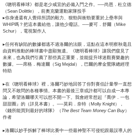
《聰明看棒球》都是老少咸宜的必備入門之作。──尚恩．杜立德
（Sean Dolittle），前奧克蘭運動家隊投手
▸你身邊還有人覺得所謂的毅力、狠勁與衝勁要重於上壘率與
WHIP嗎？把這本書給他，讓他少廢話。──麥可．舒爾（Mike
Schur），電視製作人
▸任何有缺陷的數據都逃不過洛爾的法眼，這點在這本明察秋毫且
由資料推動的棒球書中盡顯無遺。《聰明看棒球》讓我們窺見了
未來，也為我們引薦了那些真正重要，並能提升球迷觀賽樂趣的
數據。──席格．梅達爾（Sig Mejdal），巴爾的摩金鶯隊總經理
特助
▸在《聰明看棒球》裡，洛爾巧妙地回答了你對賽伯計量學一直想
問又不敢問的各種事情。本書的最後三章或許都可以自成一本專
論，希望洛爾哪天可以想不開一下。我會經常想起『喬伊．一包
甜甜圈』的（詳見本書）。──莫莉．奈特（Molly Knight），
《錢所能買到最好的球隊》（
The Best Team Money Can Buy
）
作者
▸洛爾以妙手拆解了棒球比賽中一些最神聖不可侵犯跟最誤導人的