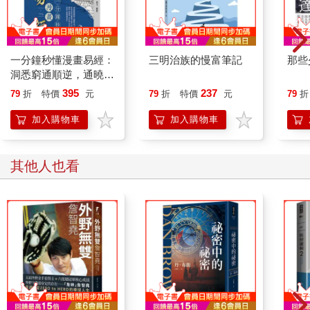
一分鐘秒懂漫畫易經：
三明治族的慢富筆記
那些
洞悉窮通順逆，通曉世
事人情。原來易經這麼
395
237
79
折
特價
元
79
折
特價
元
79
折
懂中國生存哲學，難怪
南懷瑾、曾任強、季羨
加入購物車
加入購物車
林這些大師都讀易經！
其他人也看