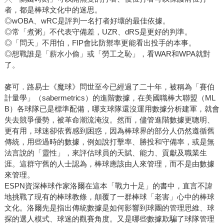
台灣職業棒球發展是一個重要的里程碑。 書中描述的是近
者，都是棒球文化中的迷思。
年來大聯盟球隊如何建立完整的球員發展系統，透過科技與
◎wOBA、wRC是評判一名打者好壞的最佳依據。
數據去理解球員的動作與能力，一步一步進行調整與優化。
◎常「煮粥」不代表守備差，UZR、dRS是更好的判準。
高速攝影機的運用、動作捕捉技術，以及軌跡追蹤系統的升
◎「問天」不用怕，FIP會比防禦率更能看出投手的本事。
級，讓教練與分析師能夠看見過去肉眼難以發現的細節。
◎想戰誰是「薪水小偷」或「勞工之恥」，看WAR和WPA就對
這些故事其實反映了職業棒球的世界正在從經驗導向，慢慢
了。
轉變為科學導向。 對我來說，這本書也讓野球革命獲得了
麥可．路易士《魔球》問世至今已經過了二十年，被稱為「賽伯
新的啟發。這幾年我們有幸開始與職業球隊合作，開發數據
計量學」（sabermetrics）的進階數據，在美國職棒大聯盟（ML
系統，整合上述提到的各種系統性資料，希望能夠幫助教練
B）各球隊已是標準配備，哪支球隊還沒運用數據分析建軍，就會
與選手更有效率地進行更深入的分析與決策。 3. 《第二波
失去競爭優勢，被革命潮流淹沒。然而，儘管進階數據更聰明、
魔球革命》：當一個組織開始用不同方式思考 這本書記錄
更有用，球迷卻依舊感到困惑，因為棒球界的部分人仍然遵循舊
的是休士頓太空人隊的重建過程。當時的太空人是聯盟戰績
傳統，用些過時的數據，例如說打擊率、勝投和守備率，或是無
最差的球隊之一，甚至連續幾年吞下百敗球季。但在決定徹
法言說的「靈性」，來評估球員的天賦、能力、貢獻及職業生
涯。這群守舊的人士認為，棒球應該由人來管理，而不是由數據
底重建之後，球隊做了一件很不尋常的事情：大量引進來自
來管理。
不同領域的人才，包括工程師、數據分析師與商業顧問。
ESPN資深棒球作家洛爾在這本「戰力十足」的書中，直言不諱
這些人並不是傳統棒球圈出身，但他們帶來的是另一種思考
地挑戰了現有的棒球教條，顛覆了一群棒球「老害」心中的棒球
方式：用數據與模型重新理解棒球，並重新設計整個球隊的
文化。洛爾先是指出傳統數據是如何影響到球團的管理思維、球
決策系統。從選秀、球員培養到交易策略，都開始嘗試用更
探的選人模式、球迷的觀賽角度。又是哪些數據欺騙了球隊管理