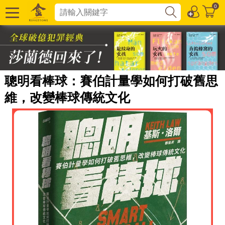
0
聰明看棒球：賽伯計量學如何打破舊思
維，改變棒球傳統文化