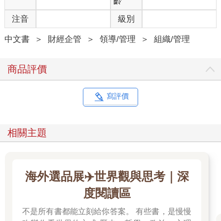
齡
的表現，會疏漏太多關鍵的資訊。把打者用重要的選球能力拗到
注音
級別
的保送排除在分子外（讓分子只有安打數），也排除在分母外
（讓分母只有打數），將讓你看不到打者全季表現的完整面貌。
中文書
＞
財經企管
＞
領導/管理
＞
組織/管理
不過打擊率的罪過還不只是選擇性忽視而已。打擊率的分子部分
還有你所不知的缺陷，主要是這個完全由安打數構成的分子對所
有的安打都一視同仁，不論你是一壘安打還是全壘打，在打擊率
商品評價
的計算中都有著一樣的權重，即使我們都知道一壘安打跟全壘打
在比賽中的分量有多麼不同。
所以關於打者在某段時間內的表現，打擊率實際上告訴了我們什
寫評價
麼？它告訴了我們打者在沒被四壞保送、沒被觸身保送、沒打出
高飛犧牲打或犧牲短打，乃至於沒發生其他不計打數的罕見狀況
時，其剩下的打席數有多常打出安打；它只告訴了我們打者打出
相關主題
了一些安打，但沒告訴我們他都打了些什麼樣的安打。（所以才
會有那句，當打者靠著軟弱內野安打上到一壘後聽到的棒球金
句：「鳥安也是安打。」）這明明是個不好的傳統，但卻在糾纏
我們長達一百多年後，仍舊在我們討論跟評價打者時帶有其不該
海外選品展✈️世界觀與思考｜深
帶有的重要性，尤其是我們會因此高估聯盟打擊率的領先者，只
度閱讀區
因為我們會說他們「贏得了」某種頭銜。我們容易受到混淆，是
因為高打擊率的打者普遍來講也是好打者，這點無庸置疑；我們
不是所有書都能立刻給你答案。 有些書，是慢慢
從打擊率處獲得的並不都是假訊息，但我們會受到打擊率之假精