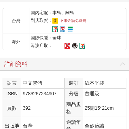
合理的三．一個打席數。由於大部分球隊整季都會打一百六十二
場比賽，所以打者必須累積到五百零三個打席數，才能在打擊王
國內宅配：本島、離島
競逐中榜上有名，不管是不是第一名。
好喔，但我們剛剛一直聊的不是打數嗎？怎麼這會兒又冒出來一
到店取貨：
台灣
不限金額免運費
個打席數？的確，這種掛羊頭賣狗肉的做法暴露出了打擊率的第
一個重大瑕疵。打擊率無法告訴你打者多久能打出一支安打，它
國際快遞：全球
只能告訴你打者在排除掉他「選到保送、挨觸身球、打出高飛犧
海外
牲打、犧牲觸擊成功，或是因為捕手妨礙打擊而上壘」以外的時
港澳店取：
候，多久能打出一支安打。以上這些狀況都不計打數，但要計打
席數。（其中前三樣會納入上壘率的計算，而上壘率作為一項極
詳細資料
具價值的數據，本書會在後頭專章討論。）
所以打擊率為什麼要無視這些不是安打或不是單純出局的事件
呢？要知道在極端的狀況下，這些事件可以占到一名選手超過三
語言
中文繁體
裝訂
紙本平裝
分之一的打席數。（貝瑞．邦茲﹝Barry Bonds﹞就曾兩度締造這
種紀錄，二○○二到二○○四年各一次，同時他也是史上唯一一個打
ISBN
9786267234907
分級
普通級
席數比打數高出過百分之五十以上的大聯盟球員。）關於這個問
題的答案……嗯，滿分的解釋還真不存在。我前面已經提到過了
商品規
頁數
392
25開15*21cm
最可能的理論，那就是當查德維克創造出打擊率的時候，這些被
格
排除的事件都還非常罕見，或是單純不被認為會涉及打者的技術
或努力，所以查德維克便索性選擇忽視這些事件。光是這點，就
適讀年
出版地
台灣
全齡適讀
可以讓你了解何以純用打擊率，或甚至以打擊率為主去評估打者