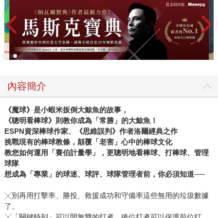
我會毫不猶豫地說《魔球》。 第一次接觸這個故事其實是
在我高中的時候。那時候我跟一群高中棒球社的同學跑去電
影院，看布萊德・彼特飾演的職業球隊總經理，在有限的預
算下，帶著喬納・希爾用數據分析，找出那些在場上貢獻價
值被市場低估的職業球員，一步一步拼出一支有競爭力的球
隊。 當時其實沒有想太多，只覺得這個故事很酷。利用一
套大家原本都不看好的理論，竟然真的可以改變球隊的競爭
內容簡介
力，甚至是整個聯盟的環境。 但現在回頭看，某種程度上
好像真的影響了後來的我。從一點對棒球數據感興趣的小火
《魔球》是小蝦米扳倒大鯨魚的故事，
苗，到十年後創立野球革命網站，慢慢發現體育主播、專欄
《聰明看棒球》則教你成為「常勝」的大鯨魚！
作家、YouTuber，甚至球員，都會觀看我們整理的棒球數
ESPN
資深棒球作家、《思維誤判》作者洛爾經典之作
據，這件事情其實讓人非常意外，也很驚喜。 2. 《MVP製
挑戰現有的棒球教條，顛覆「老害」心中的棒球文化
造機》：明星球員，其實是可以被打造出來的 如果說《魔
教您如何運用「賽伯計量學」，更聰明地看棒球、打棒球、管理
球》講的是如何利用數據找到被低估的球員，那《MVP製造
球隊
機》談的則是更近代、也更深入的一個趨勢：如何有系統地
想成為「專業」的球迷、球評、球隊管理者前，你必須知道──
把原本普通的球員，培養成明星球員。 這本書的譯者是我
╳別再用打擊率、勝投、救援成功和守備率這些無用的垃圾數據
們的好朋友，知名棒球Podcast節目《Hito大聯盟》主持人、
了。
緯來體育主播Jacky李秉昇。我認為這本書中文版的出版，對
╳「關鍵時刻」可以開無雙的打者、後位打者可以保護前位打