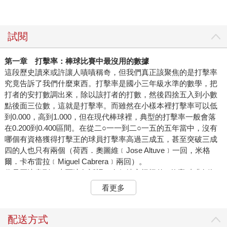
試閱
第一章 打擊率：棒球比賽中最沒用的數據
這段歷史讀來或許讓人嘖嘖稱奇，但我們真正該聚焦的是打擊率
究竟告訴了我們什麼東西。打擊率是國小三年級水準的數學，把
打者的安打數調出來，除以該打者的打數，然後四捨五入到小數
點後面三位數，這就是打擊率。而雖然在小樣本裡打擊率可以低
到0.000，高到1.000，但在現代棒球裡，典型的打擊率一般會落
在0.200到0.400區間。在從二○一一到二○一五的五年當中，沒有
哪個有資格獲得打擊王的球員打擊率高過三成五，甚至突破三成
四的人也只有兩個（荷西．奧圖維﹝Jose Altuve﹞一回，米格
爾．卡布雷拉﹝Miguel Cabrera﹞兩回）。
你是否注意到了上面這句話裡，有個地方怪怪的─什麼叫「有資
格」獲得打擊王？這話要從打擊率是一種比率說起，比率的意思
看更多
就是要有分子跟分母（以打擊率而言分子是安打數，分母則是打
數），大聯盟為個人獎項的得獎者都設定了競爭資格的門檻，以
打擊率而言，門檻就是所屬球隊出賽一場，你平均要獲得算是很
配送方式