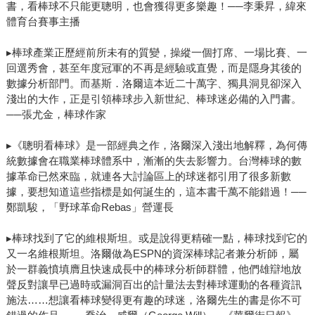
書，看棒球不只能更聰明，也會獲得更多樂趣！──李秉昇，緯來
為什麼現代棒球會逐漸轉向更進階的數據指標，例如上壘率
體育台賽事主播
（OBP）或勝場貢獻值（WAR），因為這些指標能更準確地
描述球員對球隊勝利的實際影響。 老實說，我個人其實不
▸棒球產業正歷經前所未有的質變，操縱一個打席、一場比賽、一
太喜歡用批判的方式去討論棒球觀點。但不得不說，這本書
回選秀會，甚至年度冠軍的不再是經驗或直覺，而是隱身其後的
確實用非常直白的方式告訴讀者一件事情：如果想更深入理
數據分析部門。而基斯．洛爾這本近二十萬字、獨具洞見卻深入
解現代棒球，理解賽博計量學（Sabermetrics）幾乎是不可避
淺出的大作，正是引領棒球步入新世紀、棒球迷必備的入門書。
免的一個過程。 在大聯盟的世界裡，數據分析其實早已發
──張尤金，棒球作家
展得相當成熟，幾乎所有球隊都建立了專業的分析部門，負
▸《聰明看棒球》是一部經典之作，洛爾深入淺出地解釋，為何傳
責用資料與模型協助球隊做各種決策。而台灣的棒球環境，
統數據會在職業棒球體系中，漸漸的失去影響力。台灣棒球的數
這幾年也正逐漸往這個方向發展。無論是社群討論、媒體分
據革命已然來臨，就連各大討論區上的球迷都引用了很多新數
析，甚至球隊內部的運作方式，都開始出現越來越多數據的
據，要想知道這些指標是如何誕生的，這本書千萬不能錯過！──
影子。 因此我把《聰明看棒球》放在這份書單的最後。因
鄭凱駿，「野球革命Rebas」營運長
為它告訴了我，棒球數據從來不是要取代棒球原本的魅力，
而只是提供另一種理解這項運動的方式。很多時候當你從不
▸棒球找到了它的維根斯坦。或是說得更精確一點，棒球找到它的
同的角度去重新審視比賽，會發現有很多第一次沒有發現的
又一名維根斯坦。洛爾做為ESPN的資深棒球記者兼分析師，屬
於一群義憤填膺且快速成長中的棒球分析師群體，他們雄辯地放
細節，這真的很有意思。以上就是我這次推薦的書單，希望
聲反對讓早已過時或漏洞百出的計量法去對棒球運動的各種資訊
大家會喜歡這幾本書！
施法……想讓看棒球變得更有趣的球迷，洛爾先生的書是你不可
─────────────────────────── 作者簡介： 野球