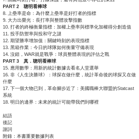
PART 2
聰明看棒球
8. 上壘率是命：為什麼上壘率是好打者的指標
9. 大力出榮光：長打率與整體攻擊指數
10. 打者的終極衡量指標：加權上壘率與標準化加權得分創造值
11. 投手防禦率與投和守之謎
12. 期望勝率增加值：關鍵時刻的表現指標
13. 黑箱作業：今日的球隊如何衡量守備表現
14. 沒錯，WAR就是戰爭：球員整體表現的評估之戰
PART 3
真．聰明看棒球
15. 應用數學：用新的統計數據去看名人堂選舉
16. 非《人生決勝球》：球探在做什麼，統計革命後的球探又在做
什麼
17. 下一個大物已到，革命腳步近了：美國職棒大聯盟的Statcast
系統
18. 明日的邊界：未來的統計可能帶我們到哪裡
結語
後記
謝詞
附錄：本書重要數據列表