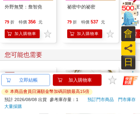
外野無雙：詹智堯
祕密中的祕密
底層
思考
的商
356
537
79
折
特價
元
79
折
特價
元
79
折
會
加入購物車
加入購物車
員
您可能也需要
日
立即結帳
加入購物車
※ 本商品會員日滿額金幣加碼回饋最高15倍
預計 2026/08/08 出貨
參考庫存量：1
預訂門市商品
門市庫存
大量採購
TOMICA NO.64 本田
時錄三年誌27-29 森序
【日
CB1000F 摩托車 機車
綠
利科
Honda 喜美 玩具車 多
四合