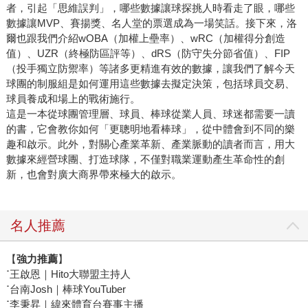
科學的方法去評估價值。雖然重建初期經歷了多年的低潮，
者，引起「思維誤判」，哪些數據讓球探挑人時看走了眼，哪些
但這套系統最終幫助太空人在2017年拿下隊史第一座世界大
數據讓MVP、賽揚獎、名人堂的票選成為一場笑話。接下來，洛
爾也跟我們介紹wOBA（加權上壘率）、wRC（加權得分創造
賽冠軍（雖然之後也爆發了偷暗號醜聞，太空人隊在2017至
值）、UZR（終極防區評等）、dRS（防守失分節省值）、FIP
2018年間被揭露曾利用科技竊取對手暗號）。 讀這本書
（投手獨立防禦率）等諸多更精進有效的數據，讓我們了解今天
時，其實讓我想到自己和合夥人。當初我們兩個「局外人」
球團的制服組是如何運用這些數據去擬定決策，包括球員交易、
只是從整理棒球數據開始，希望讓資訊更完整、更容易被理
球員養成和場上的戰術施行。
解，但後來發現自己在做的事情，居然開始在職業棒球領域
這是一本從球團管理層、球員、棒球從業人員、球迷都需要一讀
裡發揮了一些影響力。這本書講的，其實正是這件事情：當
的書，它會教你如何「更聰明地看棒球」，從中體會到不同的樂
一群人開始用不同的方式思考問題時，一個看似成熟的產
趣和啟示。此外，對關心產業革新、產業脈動的讀者而言，用大
業，仍可能被重新改寫。 4. 《贏球治百病》：當勝利開始
數據來經營球團、打造球隊，不僅對職業運動產生革命性的創
新，也會對廣大商界帶來極大的啟示。
合理化一切 《贏球治百病》其實是一部關於職業運動文化
的調查報導。作者伊凡．德雷里奇透過大量採訪與資料整
理，試圖回答一個很現實的問題：在職業運動的世界裡，為
名人推薦
什麼只要拿到勝利，很多問題就會被忽略？ 書中描述的故
事，其實就是上一段我們才提過的太空人偷暗號事件。隨著
【
強力推薦
】
運動科技與數據分析越來越普及，職業球隊開始蒐集大量影
˙
王啟恩｜Hito大聯盟主持人
像與比賽資料，希望能在競爭中找到優勢。但當競爭壓力越
˙
台南Josh｜棒球YouTuber
來越大時，這些原本用來提升表現的工具，也可能被推向更
˙
李秉昇｜緯來體育台賽事主播