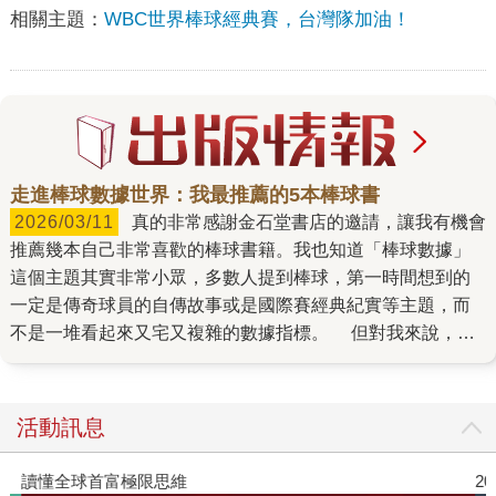
相關主題：
WBC世界棒球經典賽，台灣隊加油！
走進棒球數據世界：我最推薦的5本棒球書
2026/03/11
真的非常感謝金石堂書店的邀請，讓我有機會
推薦幾本自己非常喜歡的棒球書籍。我也知道「棒球數據」
這個主題其實非常小眾，多數人提到棒球，第一時間想到的
一定是傳奇球員的自傳故事或是國際賽經典紀實等主題，而
不是一堆看起來又宅又複雜的數據指標。 但對我來說，棒
球數據讓我用了另外一個角度看待棒球，甚至讓我願意投入
創業這一個不歸路。希望這份書單能讓更多人對棒球數據產
生一點興趣，一起投入這個我非常熟悉，也非常喜歡的世
活動訊息
界。 1. 《魔球》：當你相信數據的那一刻，你就已經站在
少數人那邊 如果要我選一本影響我們創業最深的棒球書，
讀懂全球首富極限思維
2