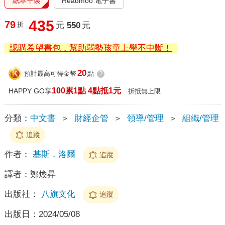
紙本平裝
Readmoo 電子書
435
79
折
元
550
元
認購希望書包，幫助弱勢孩童上學不中斷！
20
預計最高可得金幣
點
?
100累1點 4點抵1元
HAPPY GO享
折抵無上限
分類：
中文書
＞
財經企管
＞
領導/管理
＞
組織/管理
追蹤
作者：
基斯．洛爾
追蹤
譯者：
鄭煥昇
出版社：
八旗文化
追蹤
出版日：
2024/05/08