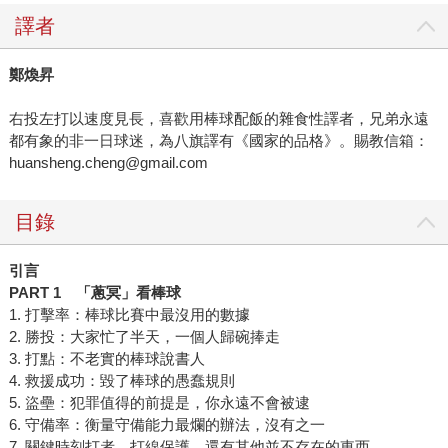
譯者
鄭煥昇
右投左打以速度見長，喜歡用棒球配飯的雜食性譯者，兄弟永遠
都有象的非一日球迷，為八旗譯有《國家的品格》。賜教信箱：
huansheng.cheng@gmail.com
目錄
引言
PART 1
「蔥冥」看棒球
1. 打擊率：棒球比賽中最沒用的數據
2. 勝投：大家忙了半天，一個人歸碗捧走
3. 打點：不老實的棒球說書人
4. 救援成功：毀了棒球的愚蠢規則
5. 盜壘：犯罪值得的前提是，你永遠不會被逮
6. 守備率：衡量守備能力最爛的辦法，沒有之一
7. 關鍵時刻打者、打線保護，還有其他並不存在的東西