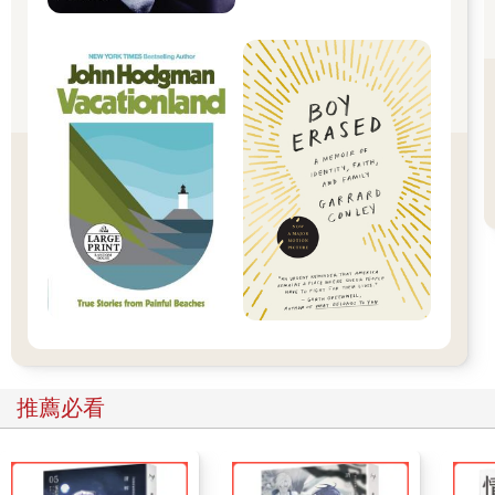
打擊率（0.749）
上壘率（0.833）
長打率（0.903）
整體攻擊指數（0.936）
打擊率與團隊得分的相關性不算低，大概有0.750。雖然這不能顯
示因果關係，但我們仍可以合理期待當一支球隊在其（沒什麼邏
輯的狹義）打數中累積愈多安打，其團隊得分就會愈高。但凡事
都是相對的，打擊率並不算差的表現還是輸給了另外兩種常用的
打者評價數據：上壘率與長打率。
上壘率（On-base percentage，簡稱OBP），顧名思義地採計了
打者安全上壘的次數，然後將之除以犧牲觸擊與妨礙打擊上壘以
外的所有打席數，藉此給出了打者能夠成功上壘的頻率。一個上
壘率四成的打者除了代表他可以在聯盟裡傲視群雄，也代表他有
四成的打席數可以上壘，其他六成的打席數會出局。放眼所有基
本的打擊數據，也就是那些你可以在棒球卡背面或比賽秩序冊裡
看到的數據，上壘率應該會是裡頭最重要的一個，因為它最可以
告訴你一個打者的產出能力。
推薦必看
長打率（Slugging percentage，簡稱SLG）的計算近似打擊率，
但它不以齊頭式的平等去對待每支安打。長打率的分母（就是下
面那個）仍舊是打數，但分子從安打數變成了壘打數。壘打數的
計算很簡單，一壘安打就是一，二壘安打是二，三壘安打是三，