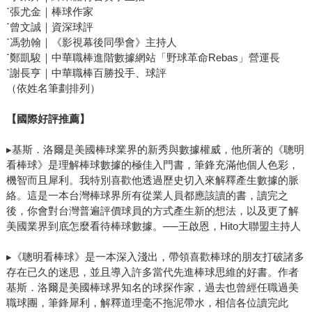
灰色的邊界。 身為在台灣推廣棒球數據的一份子，讀這本
˙
張尤金｜棒球作家
書時我其實有一點矛盾。一方面，我當然希望職業球隊能蒐
˙
曾文誠｜資深球評
集更多數據與影像資料，因為這些資訊確實能幫助球隊做出
˙
馮勃翰｜《影視幕後同學會》主持人
˙
鄭凱駿｜中華職棒進階數據網站「野球革命Rebas」營運長
更好的決策；但另一方面，這本書也提醒我們一件事情：當
˙
謝長亨｜中華職棒百勝投手、球評
「勝利」變成唯一的目標時，任何工具都有可能被過度使
（依姓名筆劃排列）
用。 《贏球治百病》這個書名其實非常貼切，不僅僅只是
一個PTT鄉民梗。很多時候，只要球隊持續贏球，很多爭議
【國際好評推薦】
就會被暫時忽略；但當事情被揭開之後，人們才會重新回頭
檢視整個過程。 對我來說，這本書不只是關於一支球隊的
▸基斯．洛爾是美國棒球業界的新秀與數據權威，他所著的《聰明
故事，而更像是在提醒所有熱愛棒球的人：數據與科技本身
看棒球》是理解棒球數據的極佳入門書，筆鋒充滿他個人色彩，
並沒有對錯，但在追求勝利的過程中，人們如何使用這些工
機智而且犀利。我特別喜歡他透過歷史切入來解釋產生數據的脈
絡。這是一本台灣棒球界所有從業人員都應該讀的書，讀完之
具，才真正決定了故事最後會走到哪裡。 5. 《聰明看棒
後，你會對台灣普遍評價球員的方式產生新的想法，以及更了解
球》：理解現代棒球的一把鑰匙 《聰明看棒球》是我第一
美國業界到底怎麼看待棒球數據。──王啟恩，Hito大聯盟主持人
本接到出版社推薦邀請的書，讓我印象非常深刻，也算是人
生的一個里程碑，居然有一天可以成為推薦人。作者Keith
▸《聰明看棒球》是一本深入淺出，帶領喜歡棒球的朋友打破諸多
Law用相當直接、甚至有點激進的語氣，重新檢視許多長期存
存在已久的迷思，並且導入許多當代先進棒球思維的好書。作者
在於棒球世界裡的觀念，例如打擊率、勝投或打點這些傳統
基斯．洛爾是美國棒球界知名的球探作家，過去也曾經任職過美
數據，其實往往無法完整評價球員的表現。 書中有解釋，
職球團，筆鋒犀利，解釋道理毫不拖泥帶水，相信各位讀完此