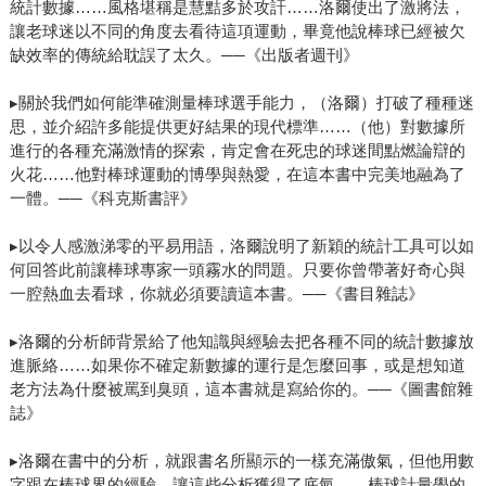
統計數據……風格堪稱是慧黠多於攻訐……洛爾使出了激將法，
讓老球迷以不同的角度去看待這項運動，畢竟他說棒球已經被欠
缺效率的傳統給耽誤了太久。──《出版者週刊》
▸關於我們如何能準確測量棒球選手能力，（洛爾）打破了種種迷
思，並介紹許多能提供更好結果的現代標準……（他）對數據所
進行的各種充滿激情的探索，肯定會在死忠的球迷間點燃論辯的
火花……他對棒球運動的博學與熱愛，在這本書中完美地融為了
一體。──《科克斯書評》
▸以令人感激涕零的平易用語，洛爾說明了新穎的統計工具可以如
何回答此前讓棒球專家一頭霧水的問題。只要你曾帶著好奇心與
一腔熱血去看球，你就必須要讀這本書。──《書目雜誌》
▸洛爾的分析師背景給了他知識與經驗去把各種不同的統計數據放
進脈絡……如果你不確定新數據的運行是怎麼回事，或是想知道
老方法為什麼被罵到臭頭，這本書就是寫給你的。──《圖書館雜
誌》
▸洛爾在書中的分析，就跟書名所顯示的一樣充滿傲氣，但他用數
字跟在棒球界的經驗，讓這些分析獲得了底氣……棒球計量學的