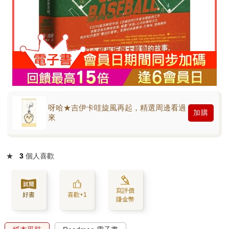
呀哈★吉伊卡哇旋風再起，精選周邊看過
加購
來
★
3
個人喜歡
寫評價
好書
喜歡+1
賺金幣