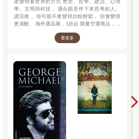
改變你看世界的方式 歷史、哲學、政治、心理
度的誤導，我們會以為打擊率精準到小數點後面三位數，就足以
學、文明與科技， 適合願意停下來思考的人。
讓我們總結出對某個球員的判斷。而想完整了解打擊率的缺陷大
到什麼程度，我們可以將之拿來跟其他更完備的數據比較。
讀完後， 你可能不會變得比較輕鬆， 但會變得
我會常在這本書裡用上的一個基本統計工具，名為相關分析
更清醒。 海外選品展，1折起 限量空運商品，先
（correlation analysis），意思是我會把兩欄資料放在一起對比，
搶先贏 週週商品更新
然後得出一個數字在零與一之間，重點是這個數字會讓我們知道
看更多
這兩欄資料的相關性強弱，而讀者可以將之理解為這兩欄資料亦
步亦趨的程度高低，零代表兩欄資料毫無相關性，一則代表兩欄
資料完美相關。基本上這個數字愈大，兩組數據的相關性就愈
強，意即當A數據變動時，B數據也會跟著變動。但這並不代表A
造成了B或B引發了A；你應該聽人說過「相關性並不能證明因果
關係」，因為相關分析能夠告訴我們的，只是兩組統計數據間看
不看得出某種關係。兩組數據之間的相關性背後可能是直接的因
果，也可能純屬巧合，但總之這項工具能讓我們知道的，就只有
兩個數據亦步亦趨的程度高低。在本書裡，我會經常在提及兩組
數據的相關性時表示是其中一個數據「預測」了另外一個。
在下表中，我使用了大聯盟球隊在二○一一到二○一五年這五個球
季中的統計數據來展示兩樣東西的相關性，一樣是整隊的四種常
用打者比率數據，另一樣則是這些球隊的單場平均得分。
與團隊單場平均得分的相關性