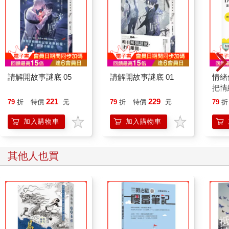
全壘打是四。這倒也沒辦法百分之百地反映每一支安打的相對價
值；對於攻方而言，一支全壘打並不等於四支一壘安打，而是約
當於兩支，但這確實在某種程度上滿足了我們把各種安打區分開
的需求，而你也可以看出長打率確實與團隊得分能力有著非常好
的相關性。你追求長打，你就能拿到更多分數。（事實上在這個
樣本裡，光是每打席平均全壘打數本身與團隊得分的相關係數，
就有0.623。即便完全不看球隊所做的其他任何事情，全壘打還是
請解開故事謎底 05
請解開故事謎底 01
情緒
能為團隊貢獻一大塊的得分能力。）
把情
整體攻擊指數的縮寫是OPS，展開就是On-base Plus Slugging，
誰都
221
229
79
折
特價
元
79
折
特價
元
79
折
也就是把上壘率加上長打率，是個湊出來的數據。像這樣簡單粗
暴地把上壘率與長打率送作堆，就數學論數學其實有不小的問
加入購物車
加入購物車
題，但它卻在近年來的棒球圈內，不斷地累積著討論者間的人
氣，連帶著媒體報導也愈來愈多，主要是這東西，好像還挺好用
的。你可以看到整體攻擊指數與團隊得分能力的相關性左打上壘
其他人也買
率，右踢長打率。整體攻擊指數不論是受歡迎的地方，還是有問
題的地方，都多到我們得在這本書的後面另外開個房間詳談，但
在此它可以先秀一手，讓我們看到打擊率少告訴了我們多少事。
如果這些其他的比率都可以提供與團隊得分更好的相關性，而且
又都輕輕鬆鬆就可以在個別球員的層次上取得，那打擊率跟它們
比起來究竟有什麼競爭力呢？