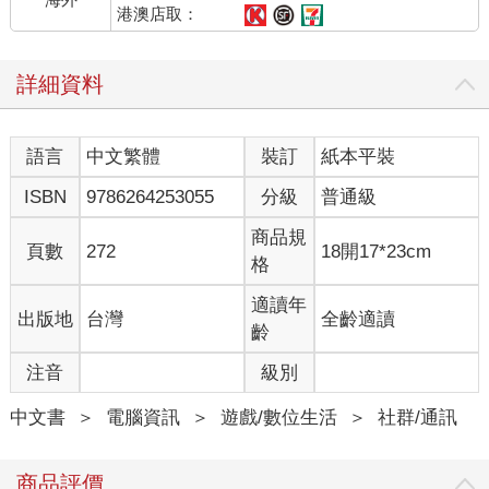
港澳店取：
詳細資料
語言
中文繁體
裝訂
紙本平裝
ISBN
9786264253055
分級
普通級
商品規
頁數
272
18開17*23cm
格
適讀年
出版地
台灣
全齡適讀
齡
注音
級別
中文書
＞
電腦資訊
＞
遊戲/數位生活
＞
社群/通訊
商品評價