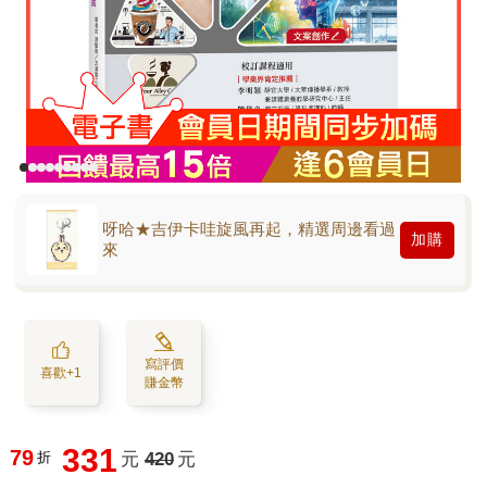
呀哈★吉伊卡哇旋風再起，精選周邊看過
加購
來
寫評價
喜歡+1
賺金幣
331
79
折
元
420
元