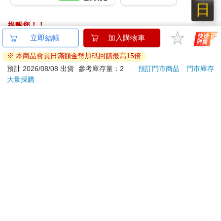
日
提醒您！！
金石堂及銀行均不會請您操作ATM! 如接獲電話要求您前往
立即結帳
加入購物車
ATM提款機，請不要聽從指示，以免受騙上當！
※ 本商品會員日滿額金幣加碼回饋最高15倍
退換貨須知：
預計 2026/08/08 出貨
參考庫存量：2
預訂門市商品
門市庫存
大量採購
**提醒您，鑑賞期不等於試用期，退回商品須為全新狀態**
依據「消費者保護法」第19條及行政院消費者保護處公告之
「通訊交易解除權合理例外情事適用準則」，以下商品購買
後，除商品本身有瑕疵外，將不提供7天的猶豫期：
易於腐敗、保存期限較短或解約時即將逾期。（如：生
鮮食品）
依消費者要求所為之客製化給付。（客製化商品）
報紙、期刊或雜誌。（含MOOK、外文雜誌）
經消費者拆封之影音商品或電腦軟體。
非以有形媒介提供之數位內容或一經提供即為完成之線
上服務，經消費者事先同意始提供。（如：電子書、電
子雜誌、下載版軟體、虛擬商品…等）