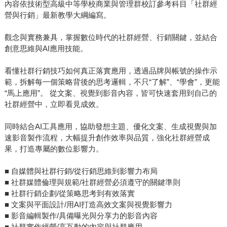
內容依技術型高級中等學校商業與管理群校訂參考科目「社群經
營與行銷」最新教學大綱編寫。
觀念與實務兼具，掌握數位時代的社群經營、行銷關鍵，並結合
創意思維與AI應用技能。
看懂社群行銷技巧如何真正落實應用，透過品牌與帳號的操作示
範，拆解每一個策略背後的思考邏輯，不只“了解”、“學會”，更能
“馬上應用”。 從文案、視覺到影音內容，皆可快速套用到自己的
社群經營中，立即看見成效。
同時結合AI工具應用，協助發想主題、優化文案、生成視覺與加
速影音製作流程，大幅提升創作效率與品質，強化社群經營成
果，打造專屬的數位影響力。
■ 自媒體與社群行銷/從行銷思維到影響力布局
■ 社群媒體倫理與規範/社群經營必須遵守的關鍵準則
■ 社群行銷企劃/從策略思考到有效落實
■ 文案與平面設計/用AI打造高效文案與視覺影響力
■ 影音編輯製作/具備曝光與分享力的影音內容
■ 社群實作經營/高互動的內容與社群應用