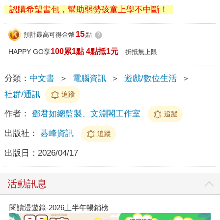
認購希望書包，幫助弱勢孩童上學不中斷！
15
預計最高可得金幣
點
?
100累1點 4點抵1元
HAPPY GO享
折抵無上限
分類：
中文書
＞
電腦資訊
＞
遊戲/數位生活
＞
社群/通訊
追蹤
作者：
鄧君如總監製、文淵閣工作室
追蹤
出版社：
碁峰資訊
追蹤
出版日：
2026/04/17
活動訊息
閱讀漫遊錄-2026上半年暢銷榜