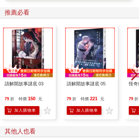
推薦必看
請解開故事謎底 03
請解開故事謎底 05
怪奇
150
221
79
折
特價
元
79
折
特價
元
79
折
加入購物車
加入購物車
其他人也看