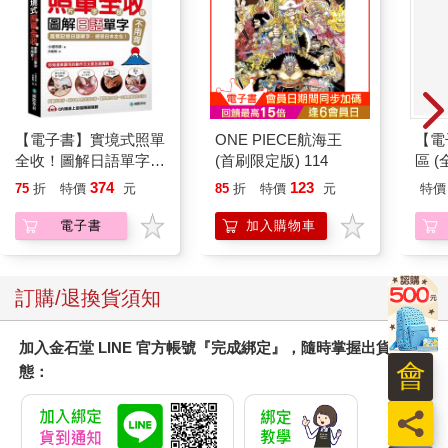
【電子書】實境式照單
ONE PIECE航海王
【電
全收！圖解日語單字不
(首刷限定版) 114
區 (
用背：照片單字全部收
374
123
75
折
特價
元
85
折
特價
元
特價
錄！全場景1500張實
境圖解，讓生活中的人
電子書
加入購物車
事時地物成為你的日文
老師！
訂購/退換貨須知
加入金石堂 LINE 官方帳號『完成綁定』，隨時掌握出貨動
會
態：
員