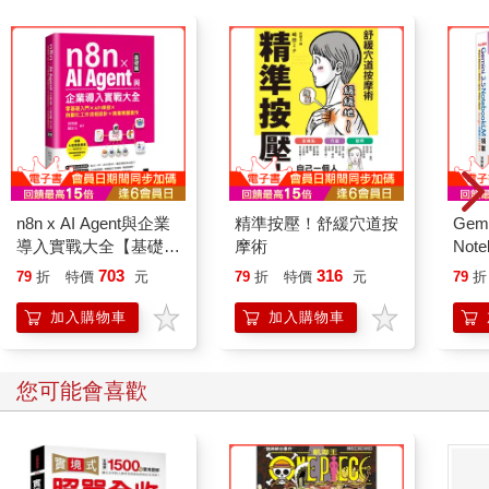
n8n x AI Agent與企業
精準按壓！舒緩穴道按
Gemi
導入實戰大全【基礎
摩術
Not
篇】：零基礎入門 x
Nano
703
316
79
折
特價
元
79
折
特價
元
79
折
API串接 x 自動化工作
x Ly
流程設計 x 商業專題
Goo
加入購物車
加入購物車
實作
流
您可能會喜歡