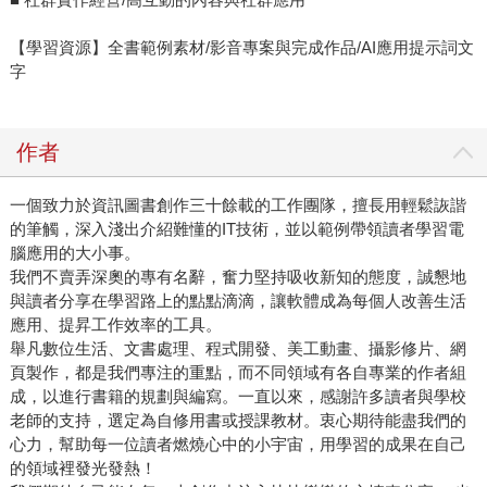
【學習資源】全書範例素材/影音專案與完成作品/AI應用提示詞文
字
作者
一個致力於資訊圖書創作三十餘載的工作團隊，擅長用輕鬆詼諧
的筆觸，深入淺出介紹難懂的IT技術，並以範例帶領讀者學習電
腦應用的大小事。
我們不賣弄深奧的專有名辭，奮力堅持吸收新知的態度，誠懇地
與讀者分享在學習路上的點點滴滴，讓軟體成為每個人改善生活
應用、提昇工作效率的工具。
舉凡數位生活、文書處理、程式開發、美工動畫、攝影修片、網
頁製作，都是我們專注的重點，而不同領域有各自專業的作者組
成，以進行書籍的規劃與編寫。一直以來，感謝許多讀者與學校
老師的支持，選定為自修用書或授課教材。衷心期待能盡我們的
心力，幫助每一位讀者燃燒心中的小宇宙，用學習的成果在自己
的領域裡發光發熱！