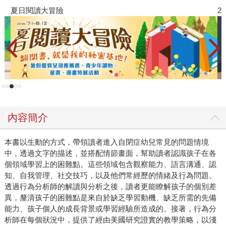
夏日閱讀大冒險
2
內容簡介
本書以生動的方式，帶領讀者進入自閉症幼兒常見的問題情境
中，透過文字的描述，並搭配情節畫面，幫助讀者認識孩子在各
個領域學習上的困難點。這些領域包含觀察能力、語言溝通、認
知、自我管理、社交技巧，以及他們常經歷的情緒及行為問題。
透過行為分析師的解讀與分析之後，讀者更能瞭解孩子的個別差
異，釐清孩子的困難點是來自於缺乏學習動機、缺乏所需的先備
能力、孩子個人的成長背景或學習經驗所造成的。接著，行為分
析師在每個狀況中，提供了經由美國研究證實的教學策略，以淺