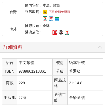
國內宅配：本島、離島
到店取貨：
台灣
不限金額免運費
國際快遞：全球
海外
港澳店取：
詳細資料
語言
中文繁體
裝訂
紙本平裝
ISBN
9789861218861
分級
普通級
商品規
頁數
228
21*14.8
格
適讀年
出版地
台灣
全齡適讀
齡