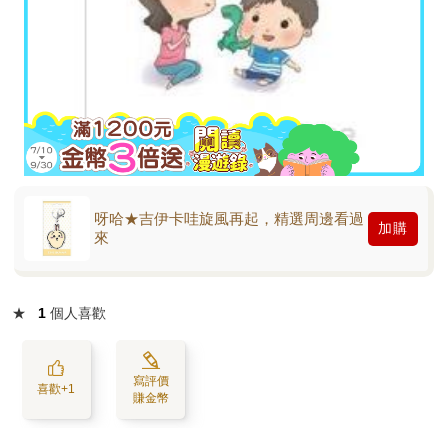
呀哈★吉伊卡哇旋風再起，精選周邊看過
加購
來
★
1
個人喜歡
寫評價
喜歡+1
賺金幣