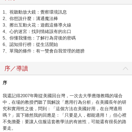
1、視聽動放大鏡：覺察環境訊息
2、你想說什麼：溝通魔法棒
3、擦出互動火花：遊戲這條導火線
4、心的迷宮：找到情緒該有的出口
5、你懂我懂他：了解行為背後的密碼
6、認知排行榜：從生活開始
7、單飛的條件：有一雙會自我管理的翅膀
序／導讀
序
我還記得2007年剛從美國回台灣，一次去大學應徵教職的場合
中，在場的教授們聽了我解說「應用行為分析」在美國長年的研
究和實用性之後，問到：「這個方法在美國好用，在台灣適用
嗎？」當下雖然我的回應是：「只要是人，都能適用！」但心裡
不免擔憂：要讓人信服這套教學法的有效性，可能還有很長的路
要走。