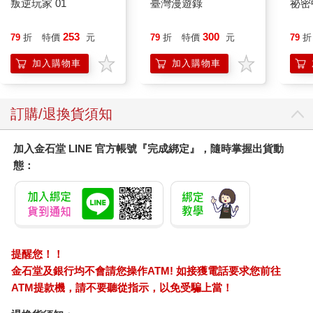
叛逆玩家 01
臺灣漫遊錄
祕密
253
300
79
折
特價
元
79
折
特價
元
79
折
加入購物車
加入購物車
訂購/退換貨須知
加入金石堂 LINE 官方帳號『完成綁定』，隨時掌握出貨動
態：
提醒您！！
金石堂及銀行均不會請您操作ATM! 如接獲電話要求您前往
ATM提款機，請不要聽從指示，以免受騙上當！