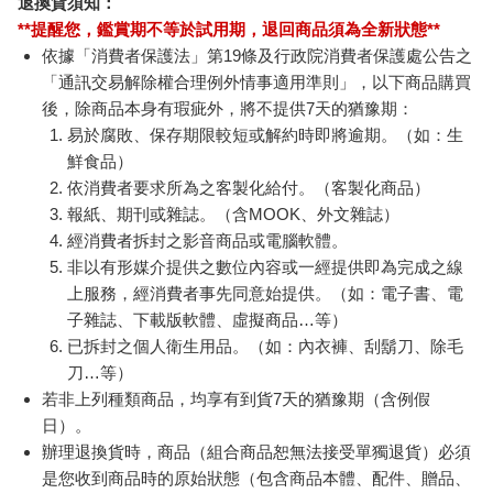
退換貨須知：
**提醒您，鑑賞期不等於試用期，退回商品須為全新狀態**
依據「消費者保護法」第19條及行政院消費者保護處公告之
「通訊交易解除權合理例外情事適用準則」，以下商品購買
後，除商品本身有瑕疵外，將不提供7天的猶豫期：
易於腐敗、保存期限較短或解約時即將逾期。（如：生
鮮食品）
依消費者要求所為之客製化給付。（客製化商品）
報紙、期刊或雜誌。（含MOOK、外文雜誌）
經消費者拆封之影音商品或電腦軟體。
非以有形媒介提供之數位內容或一經提供即為完成之線
上服務，經消費者事先同意始提供。（如：電子書、電
子雜誌、下載版軟體、虛擬商品…等）
已拆封之個人衛生用品。（如：內衣褲、刮鬍刀、除毛
刀…等）
若非上列種類商品，均享有到貨7天的猶豫期（含例假
日）。
辦理退換貨時，商品（組合商品恕無法接受單獨退貨）必須
是您收到商品時的原始狀態（包含商品本體、配件、贈品、