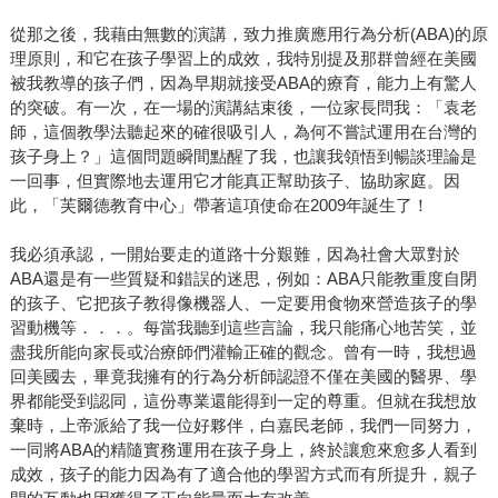
從那之後，我藉由無數的演講，致力推廣應用行為分析(ABA)的原
理原則，和它在孩子學習上的成效，我特別提及那群曾經在美國
被我教導的孩子們，因為早期就接受ABA的療育，能力上有驚人
的突破。有一次，在一場的演講結束後，一位家長問我：「袁老
師，這個教學法聽起來的確很吸引人，為何不嘗試運用在台灣的
孩子身上？」這個問題瞬間點醒了我，也讓我領悟到暢談理論是
一回事，但實際地去運用它才能真正幫助孩子、協助家庭。因
此，「芙爾德教育中心」帶著這項使命在2009年誕生了！
我必須承認，一開始要走的道路十分艱難，因為社會大眾對於
ABA還是有一些質疑和錯誤的迷思，例如：ABA只能教重度自閉
的孩子、它把孩子教得像機器人、一定要用食物來營造孩子的學
習動機等．．．。每當我聽到這些言論，我只能痛心地苦笑，並
盡我所能向家長或治療師們灌輸正確的觀念。曾有一時，我想過
回美國去，畢竟我擁有的行為分析師認證不僅在美國的醫界、學
界都能受到認同，這份專業還能得到一定的尊重。但就在我想放
棄時，上帝派給了我一位好夥伴，白嘉民老師，我們一同努力，
一同將ABA的精隨實務運用在孩子身上，終於讓愈來愈多人看到
成效，孩子的能力因為有了適合他的學習方式而有所提升，親子