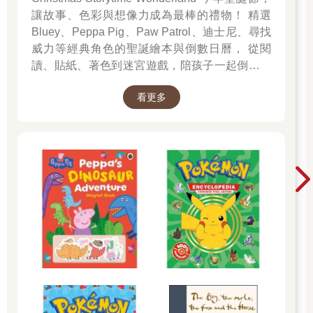
讓故事、色彩與想像力成為最棒的禮物！ 精選
Bluey、Peppa Pig、Paw Patrol、迪士尼、尋找
威力等經典角色的聖誕繪本與倒數日曆， 從閱
讀、貼紙、著色到迷宮遊戲，陪孩子一起倒數歡
樂的 25 天。 打開每一頁、每一扇小門，都是滿
看更多
滿的驚喜與節慶溫度， Read it, Play it, Feel the
Christmas Magic！ 即日起~2026/1/5參展商品好
康79折~~