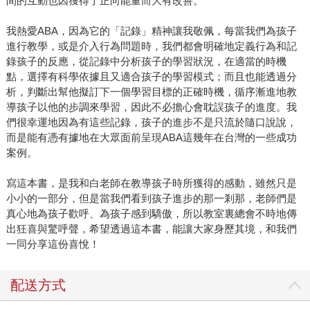
間的互動也因獲得了正向能量而大有改善。
我熱愛ABA，因為它的「記錄」精神讓我敬佩，每當我們為孩子
進行教學，或是介入行為問題時，我們都會明確地定義行為和記
錄孩子的反應，從記錄中分析孩子的學習狀況，在適當的時機
點，選擇有科學依據且又適合孩子的學習模式；而且也能透過分
析，判斷出幫他擬訂下一個學習目標的正確時機，循序漸進地教
導孩子以他的步調來學習，因此不必擔心會耽誤孩子的進度。我
們很幸運地因為有這些記錄，孩子的進步不是只流於隨口說說，
而是能有憑有據地在大眾面前呈現ABA這幾年在台灣的一些成功
案例。
寫這本書，是我和白老師在教導孩子時所獲得的感動，雖然只是
小小的一部分，但是當我們看到孩子進步的那一剎那，老師們是
真心地為孩子歡呼、為孩子感到驕傲，所以教室裏總會不時地傳
出狂喜與驚呼聲，希望透過這本書，能讓大家身歷其境，和我們
一同分享這份喜悅！
配送方式