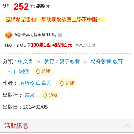
252
9
折
元
280
元
認購希望書包，幫助弱勢孩童上學不中斷！
10
預計最高可得金幣
點
?
100累1點 4點抵1元
HAPPY GO享
折抵無上限
分類：
中文書
＞
教育／親子教養
＞
特殊教養/教育
＞
自閉症
追蹤
作者：
袁巧玲 白嘉民
追蹤
出版社：
書泉
追蹤
出版日：
2014/02/05
活動訊息